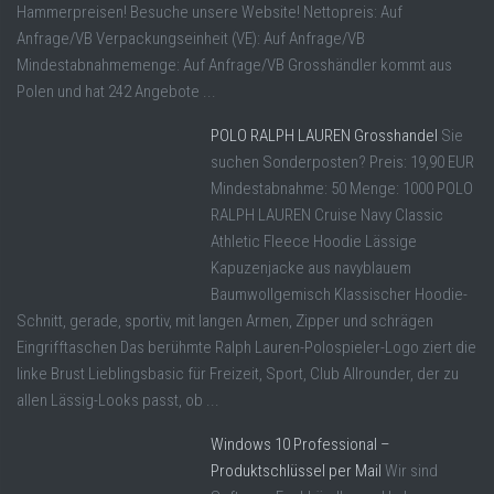
Hammerpreisen! Besuche unsere Website! Nettopreis: Auf
Anfrage/VB Verpackungseinheit (VE): Auf Anfrage/VB
Mindestabnahmemenge: Auf Anfrage/VB Grosshändler kommt aus
Polen und hat 242 Angebote ...
POLO RALPH LAUREN Grosshandel
Sie
suchen Sonderposten? Preis: 19,90 EUR
Mindestabnahme: 50 Menge: 1000 POLO
RALPH LAUREN Cruise Navy Classic
Athletic Fleece Hoodie Lässige
Kapuzenjacke aus navyblauem
Baumwollgemisch Klassischer Hoodie-
Schnitt, gerade, sportiv, mit langen Armen, Zipper und schrägen
Eingrifftaschen Das berühmte Ralph Lauren-Polospieler-Logo ziert die
linke Brust Lieblingsbasic für Freizeit, Sport, Club Allrounder, der zu
allen Lässig-Looks passt, ob ...
Windows 10 Professional –
Produktschlüssel per Mail
Wir sind