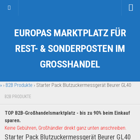
Startseite
EUROPAS MARKTPLATZ FÜR
Kategorien
Auto & Motorrad
REST- & SONDERPOSTEN IM
Drogerie & Tierbedarf
GROSSHANDEL
Fahrzeuge & Transport
Fashion & Mode
»
›
B2B Produkte
›
Starter Pack Blutzuckermessgerät Beurer GL40
Garten & Werkzeug
Geschäft, Büro & Schreibwaren
B2B PRODUKTE
Geschenkartikel
TOP B2B-Großhandelsmarktplatz - bis zu 90% beim Einkauf
Haushaltswaren
sparen.
Handy und Smartphone
Keine Gebühren, Großhändler direkt ganz unten anschreiben.
Starter Pack Blutzuckermessgerät Beurer GL40
Kosmetik & Pflege