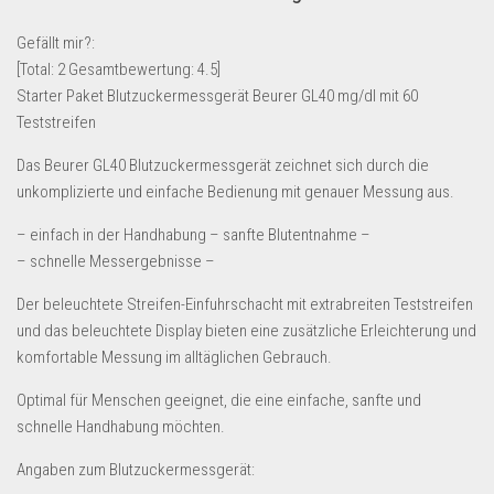
Lebensmittel & Getränke
Gefällt mir?:
Multimedia & Elektro
[Total:
2
Gesamtbewertung:
4.5
]
Starter Paket Blutzuckermessgerät Beurer GL40 mg/dl mit 60
Münzen
Teststreifen
Spielzeug & Games
Das Beurer GL40 Blutzuckermessgerät zeichnet sich durch die
Schuhe & Accessoires
unkomplizierte und einfache Bedienung mit genauer Messung aus.
Sport & Freizeit
– einfach in der Handhabung – sanfte Blutentnahme –
Uhren & Schmuck
– schnelle Messergebnisse –
Wohnen & Einrichten
Der beleuchtete Streifen-Einfuhrschacht mit extrabreiten Teststreifen
Restposten-Angebote
und das beleuchtete Display bieten eine zusätzliche Erleichterung und
Restposten für Privatpersonen
komfortable Messung im alltäglichen Gebrauch.
eBay Restposten kaufen
Optimal für Menschen geeignet, die eine einfache, sanfte und
schnelle Handhabung möchten.
Sonderposten-Angebote
Saison & Eventprodkte
Angaben zum Blutzuckermessgerät: