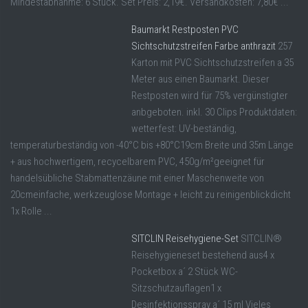
Mindestabnahme: 6 Stück. Set Preis: 2,19€. Versandkosten: 7,80€ ...
Baumarkt Restposten PVC
Sichtschutzstreifen Farbe anthrazit
257
Karton mit PVC Sichtschutzstreifen a 35
Meter aus einen Baumarkt. Dieser
Restposten wird für 75% vergünstigter
anbgeboten. inkl. 30 Clips Produktdaten:
wetterfest: UV-beständig,
temperaturbeständig von -40°C bis +80°C19cm Breite und 35m Länge
+ aus hochwertigem, recycelbarem PVC, 450g/m²geeignet für
handelsübliche Stabmattenzäune mit einer Maschenweite von
20cmeinfache, werkzeuglose Montage + leicht zu reinigenblickdicht
1x Rolle ...
SITCLIN Reisehygiene-Set
SITCLIN®
Reisehygieneset bestehend aus4 x
Pocketbox a´ 2 Stück WC-
Sitzschutzauflagen1 x
Desinfektionsspray a´ 15 ml Vieles