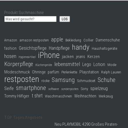
Produkt Suchmaschine
LOS
apple
Damenschuhe
Collier
Amazon
amazon restposten
Bekleidung
handy
Gesichtspflege
Handpflege
fashion
Haushaltsgeräte
iPhone
hosen
jacken
jeans
Kerzen
Hygieneartikel
Körperpflege
lebensmittel
Lego
Lotion
Mode
Küchengeräte
Modeschmuck
Playstation
Ohrringe
parfüm
Perlenkette
Ralph Lauren
restposten
Samsung
Schuhe
röcke
Schmuckset
smartphone
Seife
spielzeug
Sony
software
sonderposten
t shirt
Tommy Hilfiger
Weihnachten
Waschmaschinen
Werkzeug
TOP Tages Angebote
Neu PLAYMOBIL 4290 Großes Piraten-