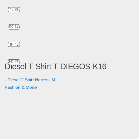
112.22k
522.14k
184.48k
342.42k
Diesel T-Shirt T-DIEGOS-K16
- Diesel T-Shirt Herren- M...
Fashion & Mode