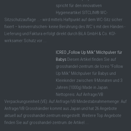
spricht für den innovativen
Hygieneartikel SITCLIN®:WC-
Sitzschutzauflage ...- wird mittels Haftpunkt auf dem WC-Sitz sicher
fixiert – keinverrutschen- keine Berührung des WC´s mit den Händen -
Lieferung und Faktura erfolgt direkt durch BiLA GmbH & Co. KG!-
wirksamer Schutz vor ...
ICREO „Follow Up Milk“ Milchpulver für
Babys
Diesen Artikel finden Sie auf
grosshandel-zentrum.de Icreo "Follow
Up Milk" Milchpulver für Babys und
Kleinkinder zwischen 9 Monaten und 3
Jahren (1000g) Made in Japan.
Nettopreis: Auf Anfrage/VB
Verpackungseinheit (VE): Auf Anfrage/VB Mindestabnahmemenge: Auf
Anfrage/VB Grosshändler kommt aus Japan und hat 26 Angebote
aktuell auf grosshandel-zentrum eingestellt. Weitere Top Angebote
finden Sie auf grosshandel-zentrum.de Artikel ...