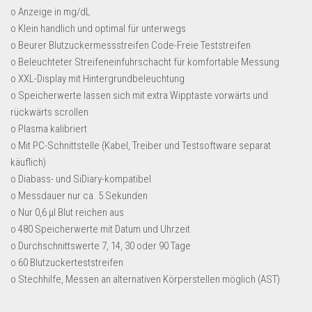
Dropshipping-Produkte
o Anzeige in mg/dL
B2B Produkte
o Klein handlich und optimal für unterwegs
o Beurer Blutzuckermessstreifen Code-Freie Teststreifen
Grosshandel
o Beleuchteter Streifeneinfuhrschacht für komfortable Messung
Amazon
o XXL-Display mit Hintergrundbeleuchtung
o Speicherwerte lassen sich mit extra Wipptaste vorwärts und
Aldi
rückwärts scrollen
Lidl
o Plasma kalibriert
o Mit PC-Schnittstelle (Kabel, Treiber und Testsoftware separat
Kostenlos verkaufen
käuflich)
Anmelden
o Diabass- und SiDiary-kompatibel
o Messdauer nur ca. 5 Sekunden
Kostenlos Registrieren
o Nur 0,6 µl Blut reichen aus
Newsletter
o 480 Speicherwerte mit Datum und Uhrzeit
o Durchschnittswerte 7, 14, 30 oder 90 Tage
o 60 Blutzuckerteststreifen
o Stechhilfe, Messen an alternativen Körperstellen möglich (AST)