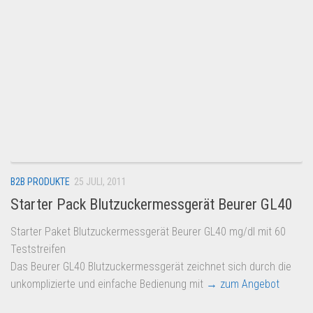
Dropshipping-Produkte
B2B Produkte
Grosshandel
Amazon
Aldi
Lidl
Kostenlos verkaufen
Anmelden
B2B PRODUKTE
25 JULI, 2011
Starter Pack Blutzuckermessgerät Beurer GL40
Kostenlos Registrieren
Newsletter
Starter Paket Blutzuckermessgerät Beurer GL40 mg/dl mit 60
Teststreifen
Das Beurer GL40 Blutzuckermessgerät zeichnet sich durch die
unkomplizierte und einfache Bedienung mit
→ zum Angebot