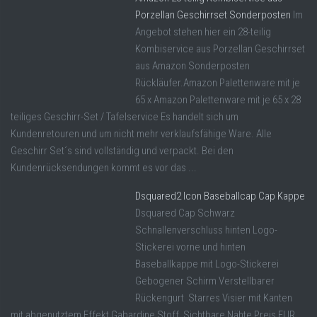
Porzellan Geschirrset Sonderposten
Im
Angebot stehen hier ein 28-teilig
Kombiservice aus Porzellan Geschirrset
aus Amazon Sonderposten
Rückläufer.Amazon Palettenware mit je
65 x Amazon Palettenware mit je 65 x 28
teiliges Geschirr-Set / Tafelservice Es handelt sich um
Kundenretouren und um nicht mehr verklaufsfähige Ware. Alle
Geschirr Set´s sind vollständig und verpackt. Bei den
Kundenrücksendungen kommt es vor das ...
Dsquared2 Icon Baseballcap Cap Kappe
Dsquared Cap Schwarz
Schnallenverschluss hinten Logo-
Stickerei vorne und hinten
Baseballkappe mit Logo-Stickerei
Gebogener Schirm Verstellbarer
Rückengurt Starres Visier mit Kanten
mit abgenutztem Effekt Gabardine Stoff Sichtbare Nähte Preis EUR