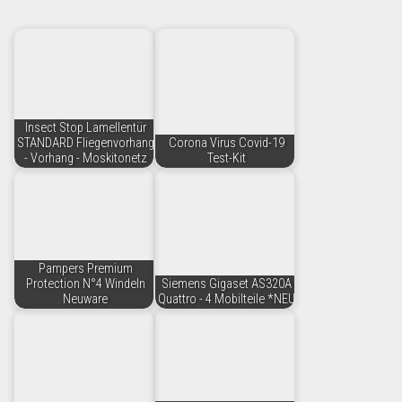
Insect Stop Lamellentür
STANDARD Fliegenvorhang
Corona Virus Covid-19
- Vorhang - Moskitonetz
Test-Kit
Pampers Premium
Protection N°4 Windeln
Siemens Gigaset AS320A
Neuware
Quattro - 4 Mobilteile *NEU