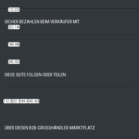
112.22k
SICHER BEZAHLEN BEIM VERKÄUFER MIT:
522.14k
184.48k
342.42k
DIESE SEITE FOLGEN ODER TEILEN:
112.22k
522.14k
184.48k
342.42k
ÜBER DIESEN B2B-GROSSHÄNDLER MARKTPLATZ