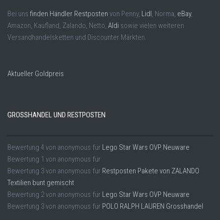
Bei uns
finden Händler Restposten
von Penny,
Lidl
, Norma,
eBay
,
Amazon, Kaufland, Zalando, Netto,
Aldi
sowie vielen weiteren
Versandhandelsketten und Discounter Märkten.
Aktueller Goldpreis
GROSSHANDEL UND RESTPOSTEN
Bewertung
4
von
anonymous
für
Lego Star Wars OVP Neuware
Bewertung
1
von
anonymous
für
Bewertung
3
von
anonymous
für
Restposten Pakete von ZALANDO
Textilien bunt gemischt
Bewertung
2
von
anonymous
für
Lego Star Wars OVP Neuware
Bewertung
3
von
anonymous
für
POLO RALPH LAUREN Grosshandel