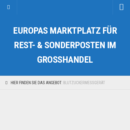
Startseite
EUROPAS MARKTPLATZ FÜR
Kategorien
Auto & Motorrad
REST- & SONDERPOSTEN IM
Drogerie & Tierbedarf
GROSSHANDEL
Fahrzeuge & Transport
Fashion & Mode
Garten & Werkzeug
HIER FINDEN SIE DAS ANGEBOT:
BLUTZUCKERMESSGERÄT
Geschäft, Büro & Schreibwaren
Geschenkartikel
Haushaltswaren
Handy und Smartphone
Kosmetik & Pflege