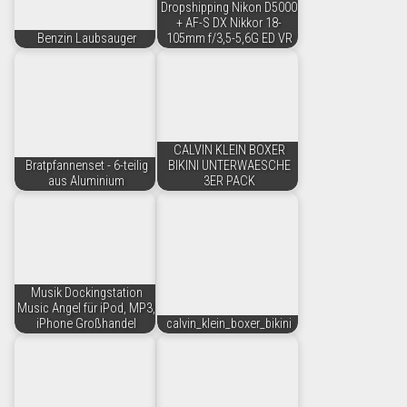
Dropshipping Nikon D5000
+ AF-S DX Nikkor 18-
Benzin Laubsauger
105mm f/3,5-5,6G ED VR
CALVIN KLEIN BOXER
Bratpfannenset - 6-teilig
BIKINI UNTERWAESCHE
aus Aluminium
3ER PACK
Musik Dockingstation
Music Angel für iPod, MP3,
iPhone Großhandel
calvin_klein_boxer_bikini