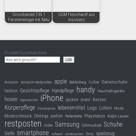
Grosshandel 2 IN 1
GGM Fleischwolf aus
Fensterreiniger mit Akku
Insolvenz
Produkt Suchmaschine
LOS
apple
Damenschuhe
Collier
Amazon
amazon restposten
Bekleidung
handy
Gesichtspflege
Handpflege
fashion
Haushaltsgeräte
iPhone
hosen
jacken
jeans
Kerzen
Hygieneartikel
Körperpflege
lebensmittel
Lego
Lotion
Mode
Küchengeräte
Modeschmuck
Playstation
Ohrringe
parfüm
Perlenkette
Ralph Lauren
restposten
Samsung
Schuhe
röcke
Schmuckset
smartphone
Seife
spielzeug
Sony
software
sonderposten