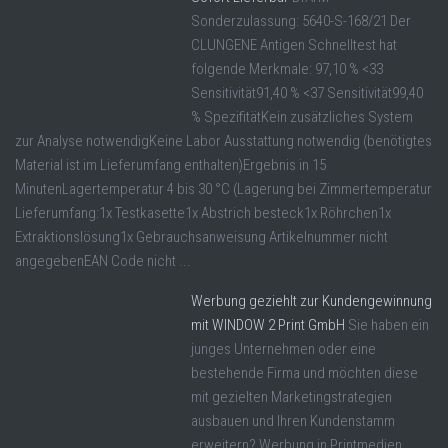
Sonderzulassung: 5640-S-168/21 Der
CLUNGENE Antigen Schnelltest hat
folgende Merkmale: 97,10 % <33
Sensitivität91,40 % <37 Sensitivität99,40
% SpezifitätKein zusätzliches System
zur Analyse notwendigKeine Labor Ausstattung notwendig (benötigtes
Material ist im Lieferumfang enthalten)Ergebnis in 15
MinutenLagertemperatur 4 bis 30 °C (Lagerung bei Zimmertemperatur
Lieferumfang:1x Testkasette1x Abstrich besteck1x Röhrchen1x
Extraktionslösung1x Gebrauchsanweisung Artikelnummer nicht
angegebenEAN Code nicht ...
Werbung geziehlt zur Kundengewinnung
mit WINDOW 2 Print GmbH
Sie haben ein
junges Unternehmen oder eine
bestehende Firma und möchten diese
mit gezielten Marketingstrategien
ausbauen und Ihren Kundenstamm
erweitern? Werbung in Printmedien