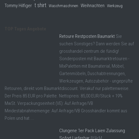
t shirt
Tommy Hilfiger
Weihnachten
Waschmaschinen
Werkzeug
TOP Tages Angebote
Retoure Restposten Baumarkt
Sie
suchen Sonstiges? Dann werden Sie auf
grosshandel-zentrum.de fündig!
Sonderposten mit Baumarktretouren -
MixPaletten mit Baumaterial, Möbel,
Gartenmöbeln, Duschabtrennungen,
Werkzeugen, Autozubehör - ungeprüfte
Retouren, direkt vom Baumarktdiscount. Verakuf nur palettenweise.
Der Preis 85 EUR pro Palette. Nettopreis: 85,00 EUR/Stück + 19%
MwSt. Verpackungseinheit (VE): Auf Anfrage/VB
Mindestabnahmemenge: Auf Anfrage/VB Grosshändler kommt aus
Polen und hat ...
Clungene 1er Pack Laien Zulassung
Sofort Lieferbar
BfArM