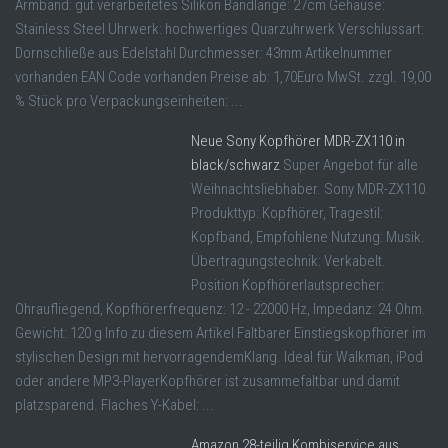
Armband: gut verarbeitetes Silikon Bandlänge: 27cm Gehäuse:
Stainless Steel Uhrwerk: hochwertiges Quarzuhrwerk Verschlussart:
Dornschließe aus Edelstahl Durchmesser: 43mm Artikelnummer
vorhanden EAN Code vorhanden Preise ab: 1,70Euro MwSt. zzgl. 19,00
% Stück pro Verpackungseinheiten: ...
Neue Sony Kopfhörer MDR-ZX110 in
black/schwarz
Super Angebot für alle
Weihnachtsliebhaber. Sony MDR-ZX110.
Produkttyp: Kopfhörer, Tragestil:
Kopfband, Empfohlene Nutzung: Musik.
Übertragungstechnik: Verkabelt.
Position Kopfhörerlautsprecher:
Ohraufliegend, Kopfhörerfrequenz: 12 - 22000 Hz, Impedanz: 24 Ohm.
Gewicht: 120 g Info zu diesem Artikel Faltbarer Einstiegskopfhörer im
stylischen Design mit hervorragendemKlang. Ideal für Walkman, iPod
oder andere MP3-PlayerKopfhörer ist zusammefaltbar und damit
platzsparend. Flaches Y-Kabel: ...
Amazon 28-teilig Kombiservice aus