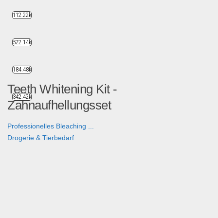
112.22k
522.14k
184.48k
Teeth Whitening Kit -
342.42k
Zahnaufhellungsset
Professionelles Bleaching ...
Drogerie & Tierbedarf