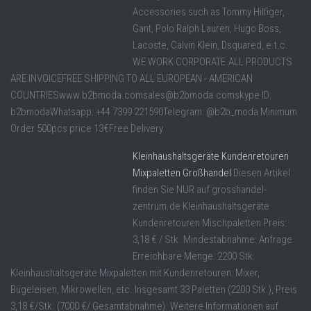
Accessories such as Tommy Hilfiger,
Gant, Polo Ralph Lauren, Hugo Boss,
Lacoste, Calvin Klein, Dsquared, e.t.c.
WE WORK CORPORATE.ALL PRODUCTS
ARE INVOICEFREE SHIPPING TO ALL EUROPEAN - AMERICAN
COUNTRIESwww.b2bmoda.comsales@b2bmoda.comskype ID:
b2bmodaWhatsapp: +44 7399 221590Telegram: @b2b_moda Minimum
Order 500pcs price 13€Free Delivery
Kleinhaushaltsgeräte Kundenretouren
Mixpaletten Großhandel
Diesen Artikel
finden Sie NUR auf grosshandel-
zentrum.de Kleinhaushaltsgeräte
Kundenretouren Mischpaletten Preis:
3,18 € / Stk. Mindestabnahme: Anfrage
Erreichbare Menge: 2200 Stk.
Kleinhaushaltsgeräte Mixpaletten mit Kundenretouren: Mixer,
Bügeleisen, Mikrowellen, etc. Insgesamt 33 Paletten (2200 Stk.), Preis
3,18 €/Stk. (7000 €/ Gesamtabnahme). Weitere Informationen auf