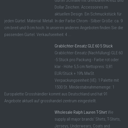
Gürtel Schnalle mit drehbaren Kreuz und
Dollar Zeichen. Accessoires im
aktuellen Design. Ein Schmuckstück für
jeden Gürtel. Material: Metall. In der Farbe Chrom - Silber Größe: ca. 9
cm breit und 9 cm hoch. In unseren anderen Angeboten finden Sie die
passenden Gürtel. Verkaufseinheit: 4 ...
Grablichter-Einsatz GLE 60 5 Stück
Grablichter-Einsatz (Nachfüllung) GLE 60
-5 Stück pro Packung - Farbe rot oder
klar - Höhe 5,5 cm Nettopreis: 0,81
EUR/Stück + 19% MwSt.
Verpackungseinheit (VE): 1 Palette mit
1500 St. Mindestabnahmemenge: 1
Europalette Grosshändler kommt aus Deutschland und hat 91
Angebote aktuell auf grosshandel-zentrum eingestellt.
Wholesale Ralph Lauren T-Shirt
We
supply all major brands’ Shirts, T-Shirts,
Jerseys, Underwears, Coats and