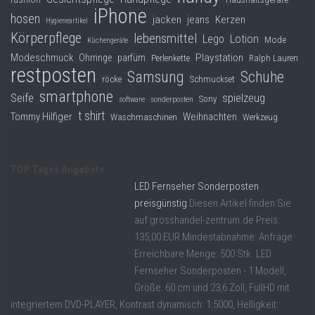
iPhone
hosen
jacken
jeans
Kerzen
Hygieneartikel
Körperpflege
lebensmittel
Lego
Lotion
Mode
Küchengeräte
Modeschmuck
Playstation
Ohrringe
parfüm
Perlenkette
Ralph Lauren
restposten
Samsung
Schuhe
röcke
Schmuckset
smartphone
Seife
spielzeug
Sony
software
sonderposten
t shirt
Tommy Hilfiger
Weihnachten
Waschmaschinen
Werkzeug
TOP Tages Angebote
LED Fernseher Sonderposten
preisgünstig
Diesen Artikel finden Sie
auf grosshandel-zentrum.de Preis:
135,00 EUR Mindestabnahme: Anfrage
Erreichbare Menge: 500 Stk. LED
Fernseher Sonderposten - 1 Modell,
Größe: 60 cm und 23,6 Zoll, FullHD mit
integriertem DVD-PLAYER, Kontrast dynamisch: 1:5000, Helligkeit: