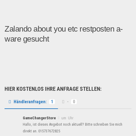
Zalando about you etc restposten a-
ware gesucht
Ich suche groß Händler&nbs...
Fashion & Mode
HIER KOSTENLOS IHRE ANFRAGE STELLEN:
Händleranfragen:
1
-
0
GameChangerStore
um Uhr
Hallo, ist dieses Angebot noch aktuell? Bitte schreiben Sie mich
direkt an. 015737672825