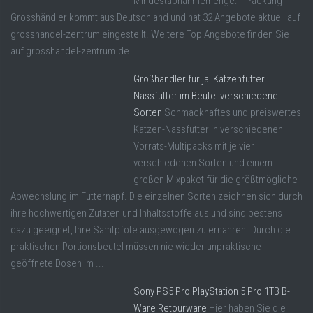
Mindestabnahmemenge: 1 Packung
Grosshändler kommt aus Deutschland und hat 32 Angebote aktuell auf
grosshandel-zentrum eingestellt. Weitere Top Angebote finden Sie
auf grosshandel-zentrum.de ...
Großhändler für ja! Katzenfutter
Nassfutter im Beutel verschiedene
Sorten
Schmackhaftes und preiswertes
Katzen-Nassfutter in verschiedenen
Vorrats-Multipacks mit je vier
verschiedenen Sorten und einem
großen Mixpaket für die größtmögliche
Abwechslung im Futternapf. Die einzelnen Sorten zeichnen sich durch
ihre hochwertigen Zutaten und Inhaltsstoffe aus und sind bestens
dazu geeignet, Ihre Samtpfote ausgewogen zu ernähren. Durch die
praktischen Portionsbeutel müssen nie wieder unpraktische
geöffnete Dosen im ...
Sony PS5 Pro PlayStation 5 Pro 1TB B-
Ware Retourware
Hier haben Sie die