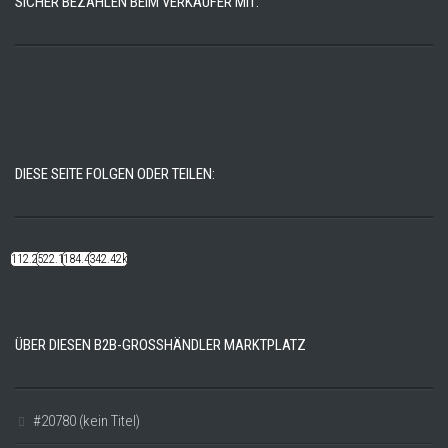
SICHER BEZAHLEN BEIM VERKÄUFER MIT:
DIESE SEITE FOLGEN ODER TEILEN:
112.22k
522.14k
184.48k
342.42k
ÜBER DIESEN B2B-GROSSHÄNDLER MARKTPLATZ
#20780 (kein Titel)