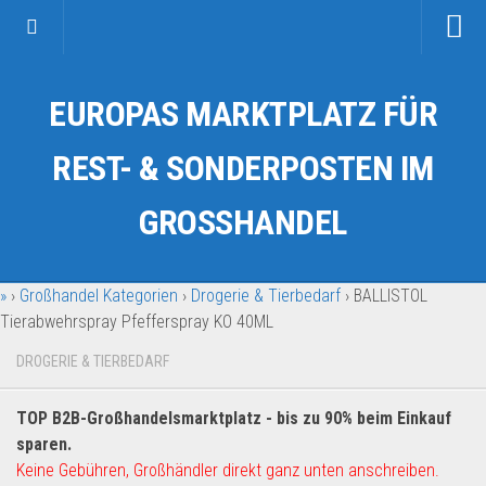
Startseite
EUROPAS MARKTPLATZ FÜR
Kategorien
Auto & Motorrad
REST- & SONDERPOSTEN IM
Drogerie & Tierbedarf
GROSSHANDEL
Fahrzeuge & Transport
Fashion & Mode
»
›
Großhandel Kategorien
›
Drogerie & Tierbedarf
›
BALLISTOL
Garten & Werkzeug
Tierabwehrspray Pfefferspray KO 40ML
Geschäft, Büro & Schreibwaren
DROGERIE & TIERBEDARF
Geschenkartikel
Haushaltswaren
TOP B2B-Großhandelsmarktplatz - bis zu 90% beim Einkauf
Handy und Smartphone
sparen.
Keine Gebühren, Großhändler direkt ganz unten anschreiben.
Kosmetik & Pflege