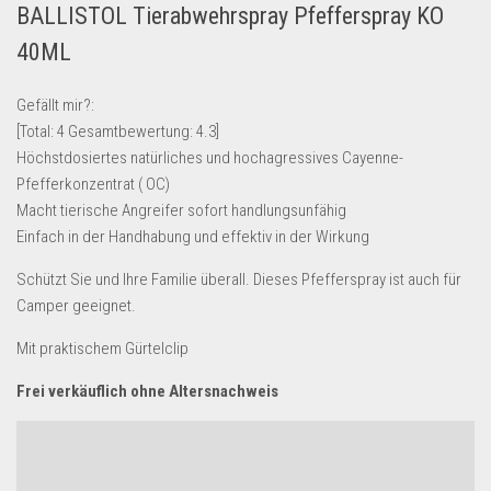
BALLISTOL Tierabwehrspray Pfefferspray KO
Lebensmittel & Getränke
40ML
Multimedia & Elektro
Münzen
Gefällt mir?:
[Total:
4
Gesamtbewertung:
4.3
]
Spielzeug & Games
Höchstdosiertes natürliches und hochagressives Cayenne-
Schuhe & Accessoires
Pfefferkonzentrat ( OC)
Sport & Freizeit
Macht tierische Angreifer sofort handlungsunfähig
Einfach in der Handhabung und effektiv in der Wirkung
Uhren & Schmuck
Schützt Sie und Ihre Familie überall. Dieses Pfefferspray ist auch für
Wohnen & Einrichten
Camper geeignet.
Restposten-Angebote
Mit praktischem Gürtelclip
Restposten für Privatpersonen
eBay Restposten kaufen
Frei verkäuflich ohne Altersnachweis
Sonderposten-Angebote
Saison & Eventprodkte