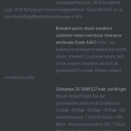
vorhandenPreise ab: 59,95 EuroMwSt.
zzgl. 19,00 %Stück pro Verpackungseinheiten: 1Gewicht in KG ca. je
nach BestellungMindestbestellmenge in VE 4
Branded sports shoes sneakers
customer return overstock clearance
wholesale Grade A/B/C
Hello, I am
looking for premium branded and sports
shoes, sneakers, customer return, end
of the season clearance stock in all
grades(A/B/C) in bulk. Please contact
me with you offer.
Glühlampe 25-100W E27 matt, von M-light
Diesen Artikel finden Sie auf
grosshandel-zentrum.de Erhältlich in: -
25 Watt - 40 Watt - 60 Watt - 75 Watt - 100
Watt Nettopreis: 1,00 EUR/Stück + 19%
MwSt. Verpackungseinheit (VE): 1 Stück