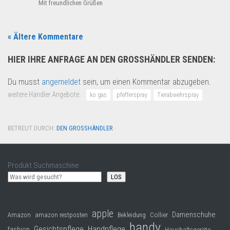
Mit freundlichen Grüßen
« Ältere Kommentare
HIER IHRE ANFRAGE AN DEN GROSSHÄNDLER SENDEN:
Du musst
angemeldet
sein, um einen Kommentar abzugeben.
weitere Händler Angebote:
ko gas
pfefferspray
Tierabwehrspray
BETREUT DURCH:
DEN GROSSHÄNDLER
·
Produkt Suchmaschine
LOS
apple
Damenschuhe
Collier
Amazon
amazon restposten
Bekleidung
handy
Gesichtspflege
Handpflege
fashion
Haushaltsgeräte