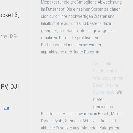
Mixpaket für die größtmögliche Abwechslung
im Futternapf. Die einzelnen Sorten zeichnen
cket 3,
sich durch ihre hochwertigen Zutaten und
Inhaltsstoffe aus und sind bestens dazu
geeignet, Ihre Samtpfote ausgewogen zu
Sony HXR-
ernähren. Durch die praktischen
Portionsbeutel müssen nie wieder
unpraktische geöffnete Dosen im ...
Gemischte
Paletten mit den
Werkzeugen von
Bosch, Makita,
FPV, DJI
Dyson, Ryobi
Wir
bieten
gemischten
→ zum
Paletten mit Haushaltswarenvon Bosch, Makita,
Dyson, Ryobi, Siemens, AEG uvm. Dies sind
aktuelle Produkte aus folgenden Kategorien: