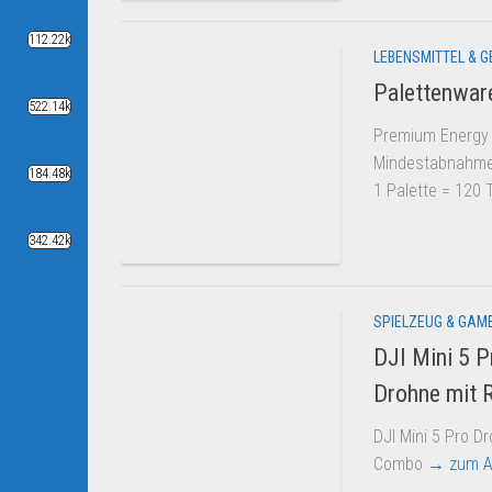
112.22k
LEBENSMITTEL & 
Palettenwar
522.14k
Premium Energy 
Mindestabnahme
184.48k
1 Palette = 120
342.42k
SPIELZEUG & GAM
DJI Mini 5 
Drohne mit 
DJI Mini 5 Pro D
Combo
→ zum A