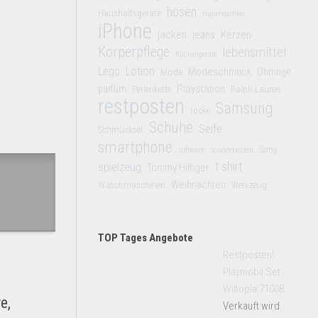
hosen
Haushaltsgeräte
Hygieneartikel
iPhone
jacken
jeans
Kerzen
Körperpflege
lebensmittel
Küchengeräte
Lego
Lotion
Modeschmuck
Mode
Ohrringe
Playstation
parfüm
Perlenkette
Ralph Lauren
restposten
Samsung
röcke
Schuhe
Seife
Schmuckset
smartphone
Sony
software
sonderposten
t shirt
spielzeug
Tommy Hilfiger
Weihnachten
Waschmaschinen
Werkzeug
TOP Tages Angebote
Restposten!
Playmobil Set
Wiltopia 71008
e,
Verkauft wird