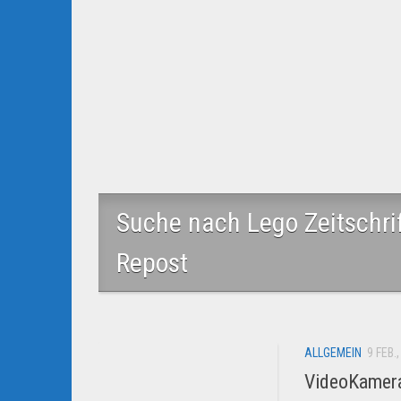
Suche nach Lego Zeitschr
Repost
ALLGEMEIN
9 FEB.
VideoKamera,