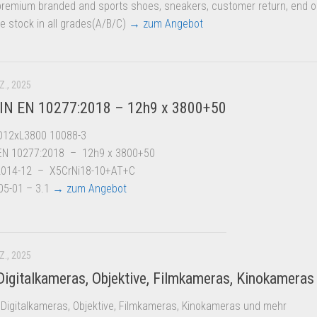
 premium branded and sports shoes, sneakers, customer return, end o
 stock in all grades(A/B/C)
→ zum Angebot
Z., 2025
IN EN 10277:2018 – 12h9 x 3800+50
D12xL3800 10088-3
EN 10277:2018 – 12h9 x 3800+50
:2014-12 – X5CrNi18-10+AT+C
05-01 – 3.1
→ zum Angebot
Z., 2025
igitalkameras, Objektive, Filmkameras, Kinokameras
Digitalkameras, Objektive, Filmkameras, Kinokameras und mehr