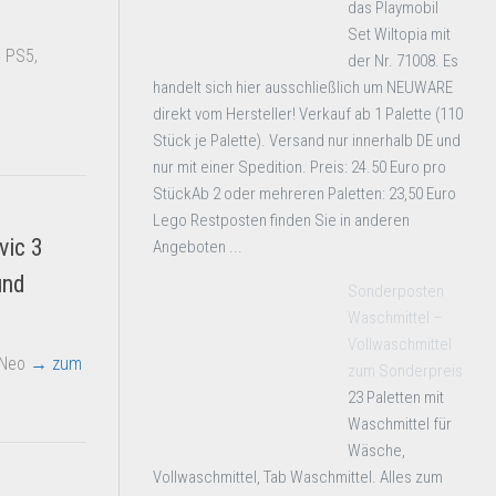
das Playmobil
Set Wiltopia mit
, PS5,
der Nr. 71008. Es
handelt sich hier ausschließlich um NEUWARE
direkt vom Hersteller! Verkauf ab 1 Palette (110
Stück je Palette). Versand nur innerhalb DE und
nur mit einer Spedition. Preis: 24.50 Euro pro
StückAb 2 oder mehreren Paletten: 23,50 Euro
Lego Restposten finden Sie in anderen
vic 3
Angeboten ...
und
Sonderposten
Waschmittel –
Vollwaschmittel
I Neo
→ zum
zum Sonderpreis
23 Paletten mit
Waschmittel für
Wäsche,
Vollwaschmittel, Tab Waschmittel. Alles zum