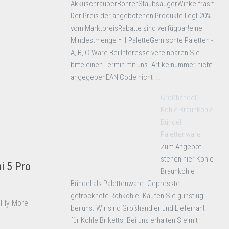
AkkuschrauberBohrerStaubsaugerWinkelfräsmasc
Der Preis der angebotenen Produkte liegt 20%
vom MarktpreisRabatte sind verfügbar!eine
Mindestmenge = 1 PaletteGemischte Paletten -
A, B, C-Ware Bei Interesse vereinbaren Sie
bitte einen Termin mit uns. Artikelnummer nicht
angegebenEAN Code nicht ...
Großhandel
Kohle Braunkohle
Bündel
Palettenware
Zum Angebot
stehen hier Kohle
i 5 Pro
Braunkohle
Bündel als Palettenware. Gepresste
getrocknete Rohkohle. Kaufen Sie günstiug
 Fly More
bei uns. Wir sind Großhändler und Lieferrant
für Kohle Briketts. Bei uns erhalten Sie mit