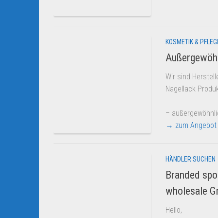
KOSMETIK & PFLEG
Außergewöhnl
Wir sind Herste
Nagellack Produk
– außergewöhnli
→ zum Angebot
HÄNDLER SUCHEN
Branded spo
wholesale G
Hello,