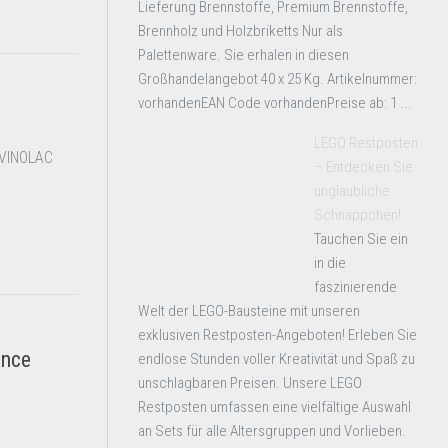
Lieferung Brennstoffe, Premium Brennstoffe,
Brennholz und Holzbriketts Nur als
Palettenware. Sie erhalen in diesen
Großhandelangebot 40 x 25 Kg. Artikelnummer:
vorhandenEAN Code vorhandenPreise ab: 1 ...
LEGO Restposten
 VINOLAC
– Entdecken Sie
unglaubliche
Schnäppchen!
Tauchen Sie ein
in die
faszinierende
Welt der LEGO-Bausteine mit unseren
exklusiven Restposten-Angeboten! Erleben Sie
ance
endlose Stunden voller Kreativität und Spaß zu
unschlagbaren Preisen. Unsere LEGO
Restposten umfassen eine vielfältige Auswahl
an Sets für alle Altersgruppen und Vorlieben.