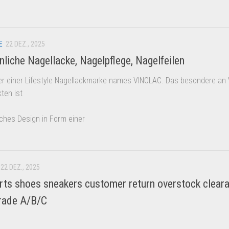
E
22 DEZ., 2025
iche Nagellacke, Nagelpflege, Nagelfeilen
ller einer Lifestyle Nagellackmarke names VINOLAC. Das besondere an
ten ist
ches Design in Form einer
22 DEZ., 2025
rts shoes sneakers customer return overstock clear
rade A/B/C