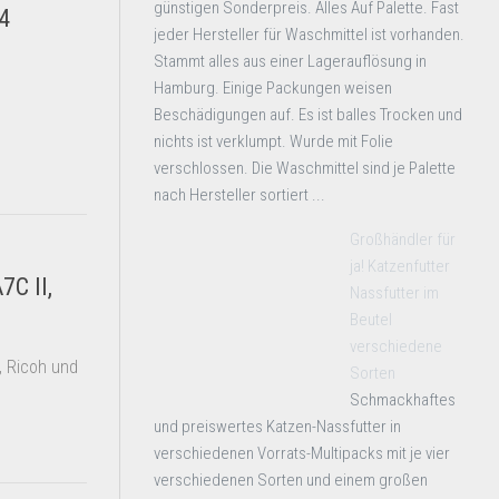
günstigen Sonderpreis. Alles Auf Palette. Fast
4
jeder Hersteller für Waschmittel ist vorhanden.
Stammt alles aus einer Lagerauflösung in
Hamburg. Einige Packungen weisen
Beschädigungen auf. Es ist balles Trocken und
nichts ist verklumpt. Wurde mit Folie
verschlossen. Die Waschmittel sind je Palette
nach Hersteller sortiert ...
Großhändler für
ja! Katzenfutter
7C II,
Nassfutter im
Beutel
verschiedene
, Ricoh und
Sorten
Schmackhaftes
und preiswertes Katzen-Nassfutter in
verschiedenen Vorrats-Multipacks mit je vier
verschiedenen Sorten und einem großen