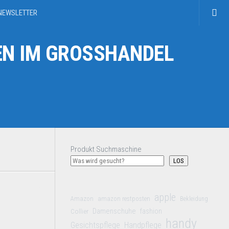
NEWSLETTER
N IM GROSSHANDEL
Produkt Suchmaschine
LOS
apple
Amazon
amazon restposten
Bekleidung
Damenschuhe
Collier
fashion
handy
Gesichtspflege
Handpflege