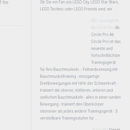
Ob Sie ein Fan von LEGO City, LEGO Star Wars,
f the
LEGO Technic oder LEGO Friends sind, wir ...
NEU Sportgerät
Ab Circle Pro
Ab
Circle Pro Ab
Circle Pro ist das
neueste und
fortschrittlichste
Trainingsgerät
für Ihre Bauchmuskeln. - Fettverbrennung mit
Bauchmuskeltraining - einzigartige
Drehbewegungen mit Hilfe der Schwerkraft -
trainiert die oberen, mittleren, unteren und
seitlichen Bauchmuskeln - alles in einer runden
Bewegung - trainiert den Oberkörper
intensiver als jedes andere Trainingsgerät - 3
verstellbare Trainingsstufen für ...
Jeans Mix
Diesel,