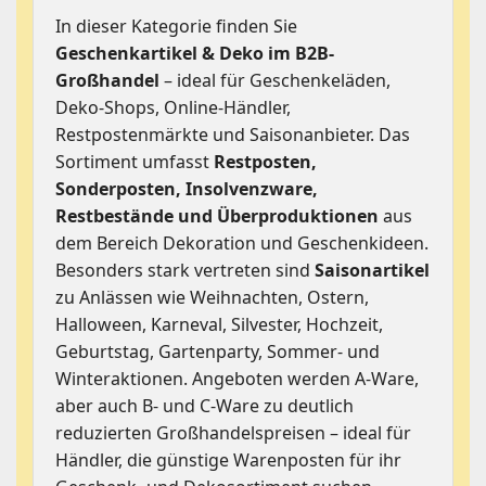
Dropshipping-Produkte
In dieser Kategorie finden Sie
B2B Produkte
Geschenkartikel & Deko im B2B-
Großhandel
Grosshandel
– ideal für Geschenkeläden,
Deko-Shops, Online-Händler,
Amazon
Restpostenmärkte und Saisonanbieter. Das
Aldi
Sortiment umfasst
Restposten,
Sonderposten, Insolvenzware,
Lidl
Restbestände und Überproduktionen
aus
Kostenlos verkaufen
dem Bereich Dekoration und Geschenkideen.
Besonders stark vertreten sind
Saisonartikel
Anmelden
zu Anlässen wie Weihnachten, Ostern,
Kostenlos Registrieren
Halloween, Karneval, Silvester, Hochzeit,
Geburtstag, Gartenparty, Sommer- und
Newsletter
Winteraktionen. Angeboten werden A-Ware,
aber auch B- und C-Ware zu deutlich
reduzierten Großhandelspreisen – ideal für
Händler, die günstige Warenposten für ihr