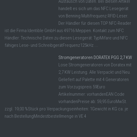
Austausch von Daten. Bei diesen Artikel
handelt es sich um das NFC Lesegerät
von Benning Multifrequenz RFID-Leser.
Der Händler für diesen TOP NFC-Reader
ist die Firma Identible GmbH aus 49716 Meppen. Kontakt zum NFC
Händler: Technische Daten zu diesen Lesegerät: TypMifare und NFC
fähiges Lese- und SchreibgerätFrequenz125kHz ...
Stromgeneratoren DORATEX PGG 2,7 KW
Lose Stromgeneratoren von Doratex mit
2,7 KW Leistung. Alle Verpackt und Neu.
Geliefert auf Palette mit 4 Generatoren
zum Vorzugspreis 59Euro
Artikelnummer: vorhandenEAN Code
vorhandenPreise ab: 59,95 EuroMwSt.
zzgl. 19,00 %Stück pro Verpackungseinheiten: 1Gewicht in KG ca. je
nach BestellungMindestbestellmenge in VE 4