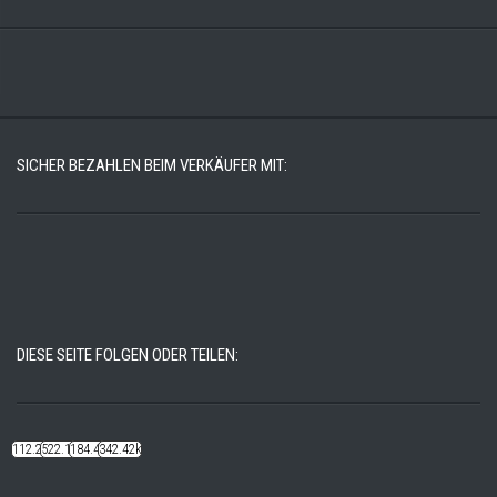
SICHER BEZAHLEN BEIM VERKÄUFER MIT:
DIESE SEITE FOLGEN ODER TEILEN:
112.22k
522.14k
184.48k
342.42k