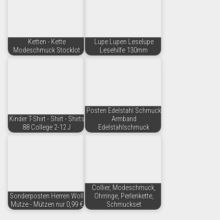
Ketten - Kette
Lupe Lupen Leselupe
Modeschmuck Stocklot
Lesehilfe 130mm
Posten Edelstahl Schmuck
Kinder T-Shirt - Shirt - Shirts
Armband
88 College 2-12 J
Edelstahlschmuck
Collier, Modeschmuck,
Sonderposten Herren Woll
Ohrringe, Perlenkette,
Mütze - Mützen nur 0,99 €
Schmuckset