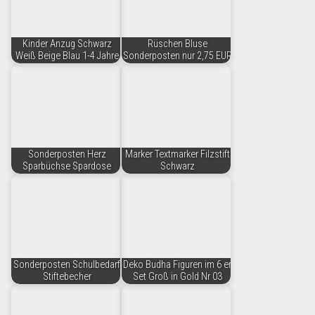
Kinder Anzug Schwarz
Rüschen Bluse
Weiß Beige Blau 1-4 Jahre
Sonderposten nur 2,75 EUR
Sonderposten Herz
Marker Textmarker Filzstift
Sparbüchse Spardose
Schwarz
Sonderposten Schulbedarf
Deko Budha Figuren im 6 er
Stiftebecher
Set Groß in Gold Nr 03