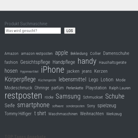
Produkt Suchmaschine
LOS
apple
Damenschuhe
Collier
Amazon
amazon restposten
Bekleidung
handy
Gesichtspflege
Handpflege
fashion
Haushaltsgeräte
iPhone
hosen
jacken
jeans
Kerzen
Hygieneartikel
Körperpflege
lebensmittel
Lego
Lotion
Mode
Küchengeräte
Modeschmuck
Playstation
Ohrringe
parfüm
Perlenkette
Ralph Lauren
restposten
Samsung
Schuhe
röcke
Schmuckset
smartphone
Seife
spielzeug
Sony
software
sonderposten
t shirt
Tommy Hilfiger
Weihnachten
Waschmaschinen
Werkzeug
TOP Tages Angebote