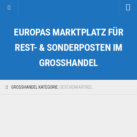
Startseite
EUROPAS MARKTPLATZ FÜR
Kategorien
Auto & Motorrad
REST- & SONDERPOSTEN IM
Drogerie & Tierbedarf
GROSSHANDEL
Fahrzeuge & Transport
Fashion & Mode
Garten & Werkzeug
GROSSHANDEL KATEGORIE:
GESCHENKARTIKEL
Geschäft, Büro & Schreibwaren
Geschenkartikel
Haushaltswaren
Handy und Smartphone
Kosmetik & Pflege