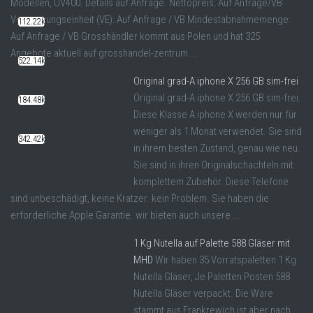
Modellen, UV400. Details auf Anfrage. Nettopreis: Auf Anfrage/VB
Verpackungseinheit (VE): Auf Anfrage / VB Mindestabnahmemenge:
112.22k
Auf Anfrage / VB Grosshändler kommt aus Polen und hat 325
Angebote aktuell auf grosshandel-zentrum ...
522.14k
Original grad-A iphone X 256 GB sim-frei
Original grad-A iphone X 256 GB sim-frei.
184.48k
Diese Klasse A iphone X werden nur für
weniger als 1 Monat verwendet. Sie sind
342.42k
in ihrem besten Zustand, genau wie neu.
Sie sind in ihren Originalschachteln mit
komplettem Zubehör. Diese Telefone
sind unbeschädigt, keine Kratzer. kein Problem. Sie haben die
erforderliche Apple Garantie. wir bieten auch unsere ...
1 Kg Nutella auf Palette 588 Gläser mit
MHD
Wir haben 35 Vorratspaletten 1 Kg
Nutella Gläser, Je Paletten Posten 588
Nutella Gläser verpackt. Die Ware
stammt aus Frankrewich ist aber nach