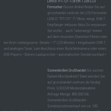
Lenco TFT-721 17,8 cm 7 Zoll LCD
Fernseher
Diesen Artikel finden Sie auf
grosshandel-zentrum.de LCD-Fernseher
LENCO "TFT-721" 7"/18cm, integr. DVB-T
Empfänger inklusive Akku So verpassen
Sie nichts... auch “unterwegs" immer
auf dem neuesten Stand bei Filmen oder
bei Ihrer Lieblingsserie. Details: • 7" LCD-Monitor • eingebauter DVB-T
und analogen Tuner, zum Anschluss einer Rückfahrkamera oder eines
DVD-Players • Stereo-Lautsprecher • automatischer Sendersuchlauf •
...
Sonnenbrillen Großhandel
Sie suchen
Damen Mischpakete? Dann werden Sie
auf grosshandel-zentrum.de fündig!
Preis: 0,33 EUR Mindestabnahme:
Anfrage Menge: 800.000 Stk.
Sonnenbrillen Großhandel -
Sonderpostenverkauf von ca. 100