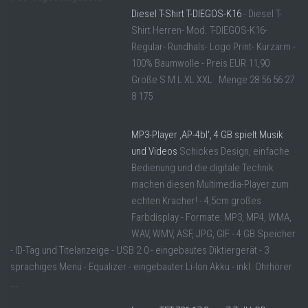
Diesel T-Shirt T-DIEGOS-K16
- Diesel T-
Shirt Herren- Mod. T-DIEGOS-K16-
Regular- Rundhals- Logo Print- Kurzarm -
100% Baumwolle - Preis EUR 11,90
Größe S M L XL XXL Menge 28 56 56 27
8 175
MP3-Player ‚AP-4bl‘, 4 GB spielt Musik
und Videos
Schickes Design, einfache
Bedienung und die digitale Technik
machen diesen Multimedia-Player zum
echten Kracher! - 4,5cm großes
Farbdisplay - Formate: MP3, MP4, WMA,
WAV, WMV, ASF, JPG, GIF - 4 GB Speicher
- ID-Tag und Titelanzeige - USB 2.0 - eingebautes Diktiergerät - 3
sprachiges Menü - Equalizer - eingebauter Li-Ion Akku - inkl. Ohrhörer
...