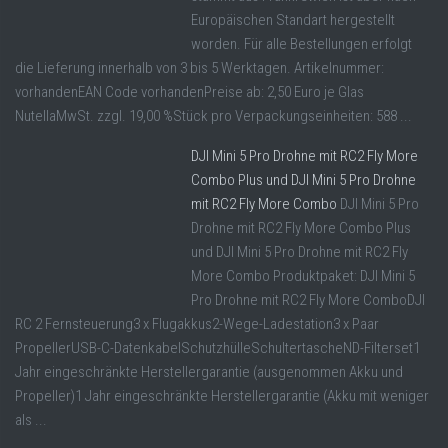
Europäischen Standart hergestellt
worden. Für alle Bestellungen erfolgt
die Lieferung innerhalb von 3 bis 5 Werktagen. Artikelnummer:
vorhandenEAN Code vorhandenPreise ab: 2,50 Euro je Glas
NutellaMwSt. zzgl. 19,00 %Stück pro Verpackungseinheiten: 588 ...
DJI Mini 5 Pro Drohne mit RC2 Fly More
Combo Plus und DJI Mini 5 Pro Drohne
mit RC2 Fly More Combo
DJI Mini 5 Pro
Drohne mit RC2 Fly More Combo Plus
und DJI Mini 5 Pro Drohne mit RC2 Fly
More Combo Produktpaket: DJI Mini 5
Pro Drohne mit RC2 Fly More ComboDJI
RC 2 Fernsteuerung3 x Flugakkus2-Wege-Ladestation3 x Paar
PropellerUSB-C-DatenkabelSchutzhülleSchultertascheND-Filterset1
Jahr eingeschränkte Herstellergarantie (ausgenommen Akku und
Propeller)1 Jahr eingeschränkte Herstellergarantie (Akku mit weniger
als ...