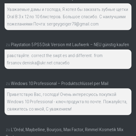
Уважаемые дамы и господа, Я хотел бы заказать зубные щетки
Oral B 3 x 12 по 10 блистеров. Большое спасибо. С наилучшими
пожеланиями Почта: sergeygeiger79@gmail.com
zu
Playstation 5 PS5 Disk Version mit Laufwerk – NEU günstig kaufen
равствуйте. correct the swpt es and different. from
firsanov.deniska@ukr.net спасибо
zu
Windows 10 Professional – Produktschlüssel per Mail
Приветствую Вас, господа! Очень интересуюсь покупкой
Windows 10 Professional - ключ продукта по почте. Пожалуйста,
свяжитесь со мной, С уважением!
zu
L’Oréal, Maybelline, Bourjois, Max Factor, Rimmel Kosmetik Mix