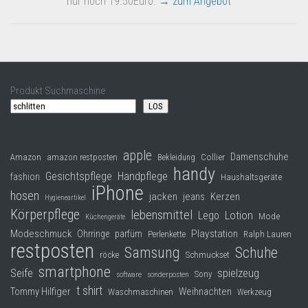
nur noch 19.50Euro.
→ zum Angebot
Produkt Suchmaschine
LOS
apple
Damenschuhe
Collier
Amazon
amazon restposten
Bekleidung
handy
Gesichtspflege
Handpflege
fashion
Haushaltsgeräte
iPhone
hosen
jacken
jeans
Kerzen
Hygieneartikel
Körperpflege
lebensmittel
Lego
Lotion
Mode
Küchengeräte
Modeschmuck
Playstation
Ohrringe
parfüm
Perlenkette
Ralph Lauren
restposten
Samsung
Schuhe
röcke
Schmuckset
smartphone
Seife
spielzeug
Sony
software
sonderposten
t shirt
Tommy Hilfiger
Weihnachten
Waschmaschinen
Werkzeug