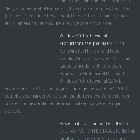
Mindestabnahme: ab £500 Erreichbare
Menge: Dauerangebot Parfüms, EDT von Armani, Bourjois, Calvin Klein
(CK), Dior, Gucci, Hugo Boss, Joop!, Lacoste, Paco Rabanne, Prada
etc. - Damen und Herren Düfte. Die Angebote sind auf der ...
Windows 10 Professional –
Produktschlüssel per Mail
Wir sind
Software Fachhändler und haben
ständig Windows 10 Profes. MultiL. auf
Lager. Es handelt sich bei diesen
Angebot um Großhandel Microsoft
Windows 10 Professional 32/64 Bit
Professional ESD NEU und Original. Für folgende Systeme 32/64 Bit
Betriebssystem in der Vollversion. Sie dürfen diese Version für den
privaten und gewerblichen Gebrauch nutzen. Nach Geldeingang
werden ...
Posten mit Diddl Jumbo Bleistifte
KULT
UND FAST SCHON NOSTALGIE ! ORIGINAL
Diddl Jumbo Bleistifte 24 Stück pro