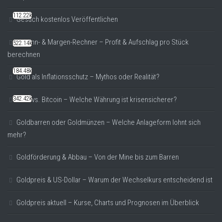
112.22k
Gesuch kostenlos Veröffentlichen
Gewinn- & Margen-Rechner – Profit & Aufschlag pro Stück
522.14k
berechnen
184.48k
Gold als Inflationsschutz – Mythos oder Realität?
Gold vs. Bitcoin – Welche Währung ist krisensicherer?
342.42k
Goldbarren oder Goldmünzen – Welche Anlageform lohnt sich
mehr?
Goldförderung & Abbau – Von der Mine bis zum Barren
Goldpreis & US-Dollar – Warum der Wechselkurs entscheidend ist
Goldpreis aktuell – Kurse, Charts und Prognosen im Überblick