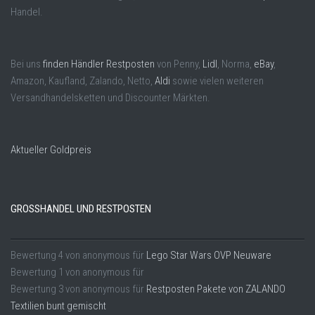
Handel.
Bei uns
finden Händler Restposten
von Penny,
Lidl
, Norma,
eBay
,
Amazon, Kaufland, Zalando, Netto,
Aldi
sowie vielen weiteren
Versandhandelsketten und Discounter Märkten.
Aktueller Goldpreis
GROSSHANDEL UND RESTPOSTEN
Bewertung
4
von
anonymous
für
Lego Star Wars OVP Neuware
Bewertung
1
von
anonymous
für
Bewertung
3
von
anonymous
für
Restposten Pakete von ZALANDO
Textilien bunt gemischt