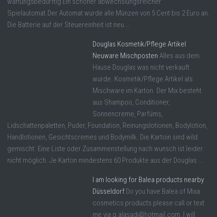
wartungsbedürftig Ein schöner abwechslungsreicher
Spielautomat.Der Automat wurde alle Münzen von 5 Cent bis 2 Euro an.
Die Batterie auf der Steuereinheit ist neu ...
Douglas Kosmetik/Pflege Artikel
Neuware Mischposten
Alles aus dem
Hause Douglas was nicht verkauft
wurde. Kosmetik/Pflege Artikel als
Mischware im Karton. Der Mix besteht
aus Shampoo, Conditioner,
Sonnencreme, Parfüms,
Lidschattenpaletten, Puder, Foundation, Reinungslotionen, Bodylotion,
Handlotionen, Gesichtscremes und Bodymilk. Die Kartoin sind wild
gemischt. Eine Liste oder Zusammenstellung nach wunsch ist leider
nicht möglich. Je Karton mindestens 60 Produkte aus der Douglas ...
I am looking for Balea products nearby
Düsseldorf
Do you have Balea of Mixa
cosmetics products please call or text
me via g.alasadi@hotmail.com, I will