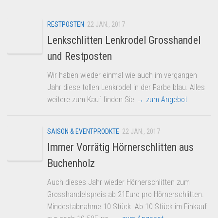
Dropshipping-Produkte
B2B Produkte
RESTPOSTEN
22 JAN., 2017
Grosshandel
Lenkschlitten Lenkrodel Grosshandel
Amazon
und Restposten
Aldi
Wir haben wieder einmal wie auch im vergangen
Jahr diese tollen Lenkrodel in der Farbe blau. Alles
Lidl
weitere zum Kauf finden Sie
→ zum Angebot
Kostenlos verkaufen
Anmelden
SAISON & EVENTPRODKTE
22 JAN., 2017
Kostenlos Registrieren
Immer Vorrätig Hörnerschlitten aus
Newsletter
Buchenholz
Auch dieses Jahr wieder Hörnerschlitten zum
Grosshandelspreis ab 21Euro pro Hörnerschlitten.
Mindestabnahme 10 Stück. Ab 10 Stück im Einkauf