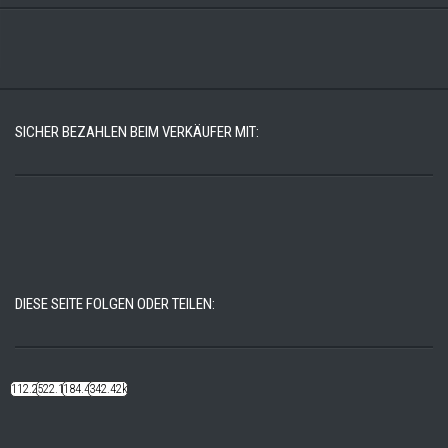
SICHER BEZAHLEN BEIM VERKÄUFER MIT:
DIESE SEITE FOLGEN ODER TEILEN:
112.22k
522.14k
184.48k
342.42k