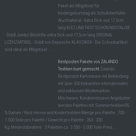
Paket als Mitgebsel für
Kindergeburtstag als Schultütenfüller
Wurfmaterial - Extra Dick und 17,5cm
lang KULT UND FAST SCHON NOSTALGIE
- Diddl Jumbo Bleistifte extra Dick und 17,5cm lang ORIGINAL
LIZENZARTIKEL - Diddl von Depesche KLASSIKER - Die Schreibartikel
sind ideal als Mitgebsel ...
Restposten Pakete von ZALANDO
Textilien bunt gemischt
Zalando
Restposten Kartonware mit Bekleidung
mit über 500 bekannten internationalen
und exklusiven Modemarken.
Mischware, Kundenretouren Angeboten
werden Paletten mit Sommertextilien95
% Damen / Rest Herren und Kindertextilien Menge pro Palette : 700 -
1.000 Teile pro Palette / Gewicht pro Palette : 260 - 330
Kg.Mindestabnahme : 5 Paletten ca. 3.500 - 5.000 Teile Preis ...