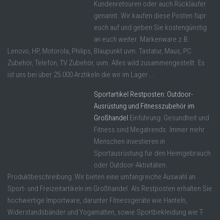
Kundenretouren oder auch Rückläufer
genannt. Wir kaufen diese Posten füpr
euch auf und geben Sie kostengünstig
an euch weiter. Markenware z.B.
Lenovo, HP, Motorola, Philips, Blaupunkt uvm. Tastatur, Maus, PC
Zubehör, Telefon, TV Zubehör, uvm. Alles wild zusammengestellt. Es
ist uns bei über 25.000 Arztikeln die wir im Lager ...
Sportartikel Restposten: Outdoor-
Ausrüstung und Fitnesszubehör im
Großhandel
Einführung: Gesundheit und
Fitness sind Megatrends. Immer mehr
Menschen investieren in
Sportausrüstung für den Heimgebrauch
oder Outdoor-Aktivitäten.
Produktbeschreibung: Wir bieten eine umfangreiche Auswahl an
Sport- und Freizeitartikeln im Großhandel. Als Restposten erhalten Sie
hochwertige Importware, darunter Fitnessgeräte wie Hanteln,
Widerstandsbänder und Yogamatten, sowie Sportbekleidung wie T-