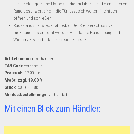
Dropshipping-Produkte
aus langlebigem und UV-beständigem Fiberglas, die am unteren
Rand beschwert sind – die Tür lässt sich weiterhin einfach
B2B Produkte
öffnen und schließen
Grosshandel
Rückstandsfrei wieder ablösbar: Der Klettverschluss kann
Amazon
rückstandslos entfernt werden – einfache Handhabung und
Wiederverwendbarkeit sind sichergestellt
Aldi
Lidl
Artikelnummer
: vorhanden
Kostenlos verkaufen
EAN Code
vorhanden
Preise ab:
12,90 Euro
Anmelden
MwSt. zzgl. 19,00 %
Kostenlos Registrieren
Stück:
ca. 630 Stk
Mindestbestellmenge:
verhandelbar
Newsletter
Mit einen Blick zum Händler: