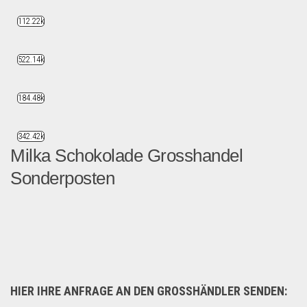
112.22k
522.14k
184.48k
342.42k
Milka Schokolade Grosshandel
Sonderposten
Preis: 1,79 PLNMindestabna...
Sonderposten
HIER IHRE ANFRAGE AN DEN GROSSHÄNDLER SENDEN: