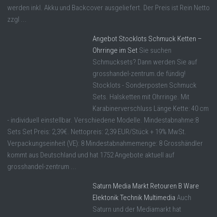
werden inkl. Akku und Backcover ausgeliefert. Der Preis ist Rein Netto
zzgl ...
Angebot Stocklots Schmuck Ketten –
Ohrringe im Set
Sie suchen
Schmucksets? Dann werden Sie auf
grosshandel-zentrum.de fündig!
Stocklots - Sonderposten Schmuck
Sets. Halsketten mit Ohrringe. Mit
Karabinerverschluss Länge Kette: 40 cm
- individuell einstellbar. Verschiedene Modelle. Mindestabnahme:8
Sets Set Preis: 2,39€. Nettopreis: 2,39 EUR/Stück + 19% MwSt.
Verpackungseinheit (VE): 8 Mindestabnahmemenge: 8 Grosshändler
kommt aus Deutschland und hat 1752 Angebote aktuell auf
grosshandel-zentrum ...
Saturn Media Markt Retouren B Ware
Elektonik Technik Multimedia
Auch
Saturn und der Mediamarkt hat