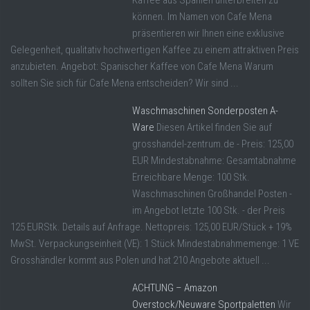
Kaffee aus Spanien unterbreiten zu
können. Im Namen von Cafe Mena
präsentieren wir Ihnen eine exklusive
Gelegenheit, qualitativ hochwertigen Kaffee zu einem attraktiven Preis
anzubieten. Angebot: Spanischer Kaffee von Cafe Mena Warum
sollten Sie sich für Cafe Mena entscheiden? Wir sind ...
Waschmaschinen Sonderposten A-
Ware
Diesen Artikel finden Sie auf
grosshandel-zentrum.de - Preis: 125,00
EUR Mindestabnahme: Gesamtabnahme
Erreichbare Menge: 100 Stk.
Waschmaschinen Großhandel Posten -
im Angebot letzte 100 Stk. - der Preis
125 EURStk. Details auf Anfrage. Nettopreis: 125,00 EUR/Stück + 19%
MwSt. Verpackungseinheit (VE): 1 Stück Mindestabnahmemenge: 1 VE
Grosshändler kommt aus Polen und hat 210 Angebote aktuell ...
ACHTUNG – Amazon
Overstock/Neuware Sportpaletten
Wir