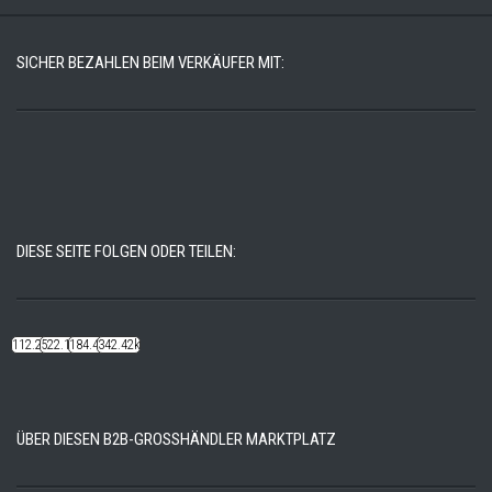
SICHER BEZAHLEN BEIM VERKÄUFER MIT:
DIESE SEITE FOLGEN ODER TEILEN:
112.22k
522.14k
184.48k
342.42k
ÜBER DIESEN B2B-GROSSHÄNDLER MARKTPLATZ