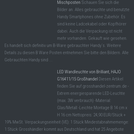
Mischposten
Schauen Sie sich die
Bilder an. Alles gebrauchte und benutzte
Handy Smartphones ohne Zubehör. Es
sind keine Ladcekabel oder Kopfhörer
dabei. Auch die Verpackung ist nicht
mehr vorhanden. Gekauft wie gesehen.
Es handelt sich definitiv um B-Ware gebrauchter Handy´s. Weitere
Details zu diesen B Ware Posten entnehmen Sie bitte den Bildern. Alle
Gebrauchten Handy sind ...
LED Wandleuchte von Brilliant, HAJO
G16411/15 Großhandel
Diesen Artikel
finden Sie auf grosshandel-zentrum.de -
Extrem energiesparende LED-Leuchte
(max. 3W verbrauch) -Material:
Glas/Metall -Leichte Montage B 14 cm x
H 16 cm Nettopreis: 24,90 EUR/Stück +
19% MwSt. Verpackungseinheit (VE): 1 Stück Mindestabnahmemenge:
1 Stück Grosshändler kommt aus Deutschland und hat 25 Angebote