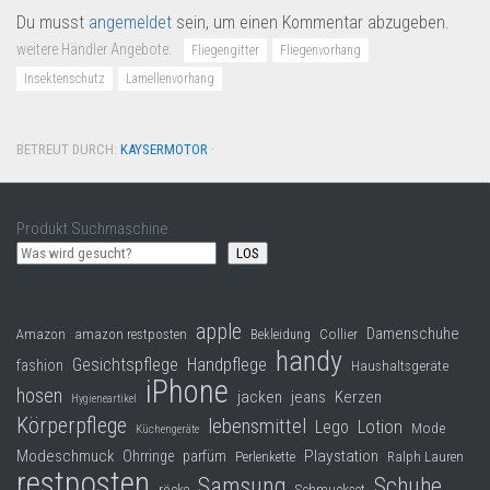
Du musst
angemeldet
sein, um einen Kommentar abzugeben.
weitere Händler Angebote:
Fliegengitter
Fliegenvorhang
Insektenschutz
Lamellenvorhang
BETREUT DURCH:
KAYSERMOTOR
·
Produkt Suchmaschine
LOS
apple
Damenschuhe
Collier
Amazon
amazon restposten
Bekleidung
handy
Gesichtspflege
Handpflege
fashion
Haushaltsgeräte
iPhone
hosen
jacken
jeans
Kerzen
Hygieneartikel
Körperpflege
lebensmittel
Lego
Lotion
Mode
Küchengeräte
Modeschmuck
Playstation
Ohrringe
parfüm
Perlenkette
Ralph Lauren
restposten
Samsung
Schuhe
röcke
Schmuckset