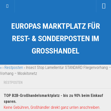
Startseite
EUROPAS MARKTPLATZ FÜR
Kategorien
Auto & Motorrad
REST- & SONDERPOSTEN IM
Drogerie & Tierbedarf
GROSSHANDEL
Fahrzeuge & Transport
Fashion & Mode
»
›
Restposten
›
Insect Stop Lamellentür STANDARD Fliegenvorhang –
Garten & Werkzeug
Vorhang – Moskitonetz
Geschäft, Büro & Schreibwaren
RESTPOSTEN
Geschenkartikel
Haushaltswaren
TOP B2B-Großhandelsmarktplatz - bis zu 90% beim Einkauf
Handy und Smartphone
sparen.
Keine Gebühren, Großhändler direkt ganz unten anschreiben.
Kosmetik & Pflege