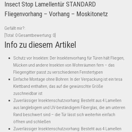
Insect Stop Lamellentür STANDARD
Lebensmittel & Getränke
Fliegenvorhang – Vorhang – Moskitonetz
Multimedia & Elektro
Münzen
Gefällt mir?:
[Total:
0
Gesamtbewertung:
0
]
Spielzeug & Games
Info zu diesem Artikel
Schuhe & Accessoires
Sport & Freizeit
Schutz vor Insekten: Der Insektenvorhang für Türen hält Fliegen,
Mücken und andere Insekten von Wohnräumen fern – das
Uhren & Schmuck
Fliegengitter passt zu verschiedenen Fenstertypen
Wohnen & Einrichten
Einfache Montage ohne Bohren: In der Verpackung ist ein tesa
Restposten-Angebote
Klettband enthalten, das auf die gewünschte Größe
zuschneidbar ist
Restposten für Privatpersonen
Zuverlässiger Insektenschutzvorhang: Besteht aus 4 Lamellen
eBay Restposten kaufen
aus langlebigem und UV-beständigem Fiberglas, die am unteren
Sonderposten-Angebote
Rand beschwert sind – die Tür lässt sich weiterhin einfach
öffnen und schließen
Saison & Eventprodkte
Zuverlässiger Insektenschutzvorhang: Besteht aus 4 Lamellen