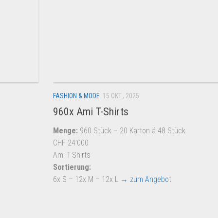
FASHION & MODE
15 OKT., 2025
960x Ami T-Shirts
Menge:
960 Stück – 20 Karton á 48 Stück
CHF 24’000
Ami T-Shirts
Sortierung:
6x S – 12x M – 12x L
→ zum Angebot