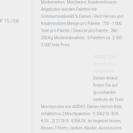
Modemarken. Mischware, Kundenretouren
Angeboten werden Paletten mit
Sommertextilien95 % Damen / Rest Herren und
F 15,-/Stk.
Kindertextilien Menge pro Palette : 700 - 1.000
Teile pro Palette / Gewicht pro Palette : 260 -
330 Kg.Mindestabnahme : 5 Paletten ca. 3.500 -
5.000 Teile Preis ...
ADIDAS Textil
Mischposten
Restposten
Diesen Artikel
finden Sie auf
grosshandel-
zentrum.de Textil
Mischposten von ADIDAS: Damen-Herren-Kids,
erhältlich in 2 Mischpaketen: 1) 2062 St. 8,95
€/St., 2) 2119 St. 9,95€/St. Im Angebot Hosen,
Blusen, T-Shirts, Jacken, Kleider, Accessoires