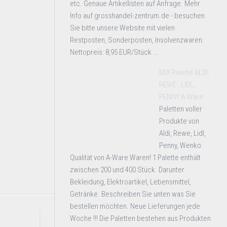
etc. Genaue Artikellisten auf Anfrage. Mehr
Info auf grosshandel-zentrum.de - besuchen
Sie bitte unsere Website mit vielen
Restposten, Sonderposten, Insolvenzwaren.
Nettopreis: 8,95 EUR/Stück ...
MIX Palette ALDI,
REWE , LIDL,
PENNY A-Ware
Paletten voller
Produkte von
Aldi, Rewe, Lidl,
Penny, Wenko.
Qualität von A-Ware Waren! 1 Palette enthält
zwischen 200 und 400 Stück. Darunter
Bekleidung, Elektroartikel, Lebensmittel,
Getränke. Beschreiben Sie unten was Sie
bestellen möchten. Neue Lieferungen jede
Woche !!! Die Paletten bestehen aus Produkten