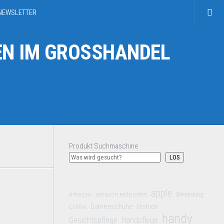
NEWSLETTER
N IM GROSSHANDEL
Produkt Suchmaschine
LOS
apple
Amazon
amazon restposten
Bekleidung
Damenschuhe
Collier
fashion
handy
Gesichtspflege
Handpflege