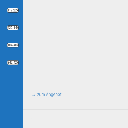
112.22k
522.14k
184.48k
342.42k
→ zum Angebot