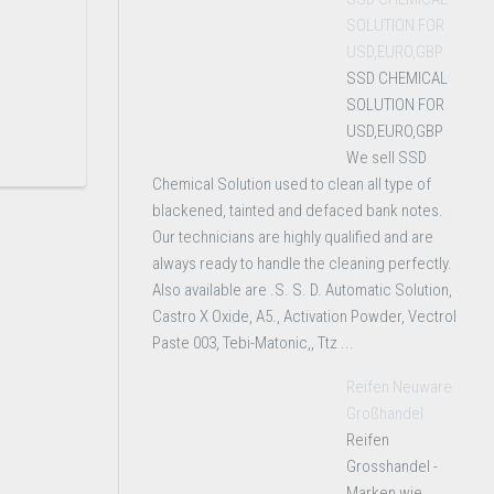
SOLUTION FOR
USD,EURO,GBP
SSD CHEMICAL
SOLUTION FOR
USD,EURO,GBP
We sell SSD
Chemical Solution used to clean all type of
blackened, tainted and defaced bank notes.
Our technicians are highly qualified and are
always ready to handle the cleaning perfectly.
Also available are .S. S. D. Automatic Solution,
Castro X Oxide, A5., Activation Powder, Vectrol
Paste 003, Tebi-Matonic,, Ttz ...
Reifen Neuware
Großhandel
Reifen
Grosshandel -
Marken wie