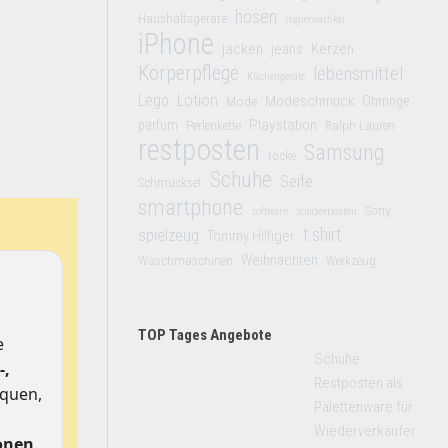
hosen
Haushaltsgeräte
Hygieneartikel
iPhone
jacken
jeans
Kerzen
Körperpflege
lebensmittel
Küchengeräte
Lego
Lotion
Modeschmuck
Mode
Ohrringe
Playstation
parfüm
Perlenkette
Ralph Lauren
restposten
Samsung
röcke
Schuhe
Seife
Schmuckset
smartphone
Sony
software
sonderposten
t shirt
spielzeug
Tommy Hilfiger
Weihnachten
Waschmaschinen
Werkzeug
TOP Tages Angebote
e
Schuhe
-,
Restposten als
iquen,
Palettenware für
Wiederverkäufer
onen