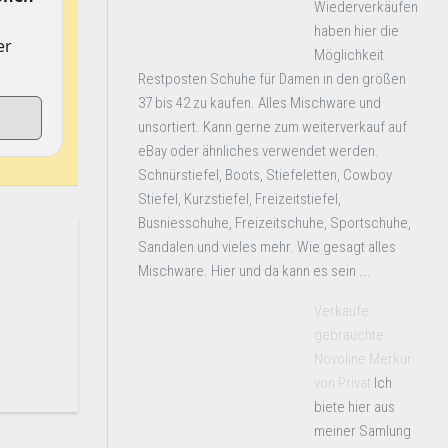
Wiederverkäufen
haben hier die
er
Möglichkeit
Restposten Schuhe für Damen in den größen
37 bis 42 zu kaufen. Alles Mischware und
unsortiert. Kann gerne zum weiterverkauf auf
eBay oder ähnliches verwendet werden.
Schnürstiefel, Boots, Stiefeletten, Cowboy
Stiefel, Kurzstiefel, Freizeitstiefel,
Busniesschuhe, Freizeitschuhe, Sportschuhe,
Sandalen und vieles mehr. Wie gesagt alles
Mischware. Hier und da kann es sein ...
Verkaufe
gebrauchte
Novoline Merkur
von Privat
Ich
biete hier aus
meiner Samlung