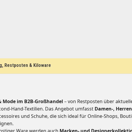
g, Restposten & Kiloware
& Mode im B2B-Großhandel
– von Restposten über aktuell
econd-Hand-Textilien. Das Angebot umfasst
Damen-, Herren
essoires und Schuhe, die sich ideal für Online-Shops, Bout
ignen.
ünstiger Ware werden auch
Marken- und Designerkollekti