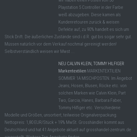
Playstation 5 Controller in der Farbe
weiß abzugeben. Diese kamen als
Kundenretouren zurück & weisen
Defekte auf, zu 90% handelt es sich um
Stick Drift. Die äußerlichen Zustände sind i.d.R. gut bis sogar sehr gut.
Müssen natürlich vor dem Verkauf nochmal gereinigt werden!
Selbstverständlich weisen wir Mwst ...
NEU CALVIN KLEIN, TOMMY HILFIGER
Markentextilien
MARKENTEXTILIEN
SOMMER 1A MISCHPOSTEN. Im Angebot
Jeans, Hosen, Blusen, Röcke etc. von
solchen Marken wie Calvin Klein, Part
Two, Garcia, Hanes, Barbara Faber,
Tommy Hilfiger etc. Verschiedene
Modelle und Größen, unsortiert, teilweise Originalverpackung.
Nettopreis: 1,80 EUR/Stück + 19% MwSt. Grosshändler kommt aus
Deutschland und hat 41 Angebote aktuell auf grosshandel-zentrum.de
eingestellt. Weitere Top Angebote finden ...