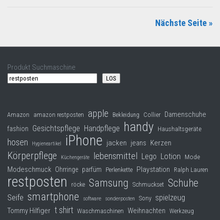
Nächste Seite »
Produkt Suchmaschine
LOS
apple
Damenschuhe
Collier
Amazon
amazon restposten
Bekleidung
handy
Gesichtspflege
Handpflege
fashion
Haushaltsgeräte
iPhone
hosen
jacken
jeans
Kerzen
Hygieneartikel
Körperpflege
lebensmittel
Lego
Lotion
Mode
Küchengeräte
Modeschmuck
Playstation
Ohrringe
parfüm
Perlenkette
Ralph Lauren
restposten
Samsung
Schuhe
röcke
Schmuckset
smartphone
Seife
spielzeug
Sony
software
sonderposten
t shirt
Tommy Hilfiger
Weihnachten
Waschmaschinen
Werkzeug