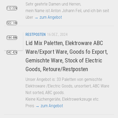
Sehr geehrte Damen und Herren,
112.22k
mein Name ist Anton Johann Feil, und ich bin seit
über
→ zum Angebot
522.14k
RESTPOSTEN
16 DEZ., 2024
184.48k
Lid Mix Paletten, Elektroware ABC
Ware/Export Ware, Goods fo Export,
342.42k
Gemischte Ware, Stock of Electric
Goods, Retoure/Restposten
Unser Angebot is: 33 Paletten von gemischte
Elektroware /Electric Goods, unsortiert, ABC Ware
Not sorted, ABC goods.
Kleine Küchengeräte, Elektrowerkzeuge etc.
Preis
→ zum Angebot