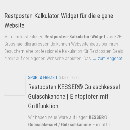
Dropshipping-Produkte
B2B Produkte
Restposten-Kalkulator-Widget für die eigene
Grosshandel
Website
Amazon
Mit dem kostenlosen
Restposten-Kalkulator-Widget
von B2B-
Aldi
Grosshaendleradressen.de können Webseitenbetreiber ihren
Besuchern eine professionelle Kalkulation für Restposten-Deals
Lidl
direkt auf der eigenen Webseite anbieten. Das
→ zum Angebot
Kostenlos verkaufen
Anmelden
SPORT & FREIZEIT
3 DEZ., 2025
Kostenlos Registrieren
Restposten KESSER® Gulaschkessel
Newsletter
Gulaschkanone | Eintopfofen mit
Grillfunktion
Wir haben neue Ware auf Lager:
KESSER®
Gulaschkessel / Gulaschkanone
– ideal für