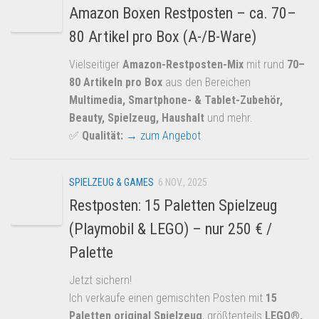
Amazon Boxen Restposten – ca. 70–
80 Artikel pro Box (A-/B-Ware)
Vielseitiger
Amazon-Restposten-Mix
mit rund
70–
80 Artikeln pro Box
aus den Bereichen
Multimedia, Smartphone- & Tablet-Zubehör,
Beauty, Spielzeug, Haushalt
und mehr.
✅
Qualität:
→ zum Angebot
SPIELZEUG & GAMES
6 NOV., 2025
Restposten: 15 Paletten Spielzeug
(Playmobil & LEGO) – nur 250 € /
Palette
Jetzt sichern!
Ich verkaufe einen gemischten Posten mit
15
Paletten original Spielzeug
, größtenteils
LEGO®,