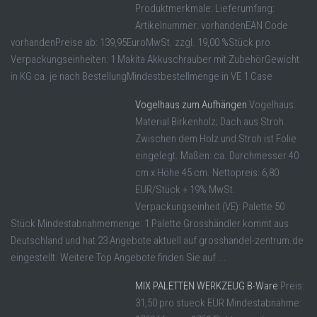
Produktmerkmale: Lieferumfang:
Artikelnummer: vorhandenEAN Code
vorhandenPreise ab: 139,95EuroMwSt. zzgl. 19,00 %Stück pro
Verpackungseinheiten: 1 Makita Akkuschrauber mit ZubehörGewicht
in KG ca. je nach BestellungMindestbestellmenge in VE 1 Case
Vogelhaus zum Aufhängen
Vogelhaus:
Material Birkenholz; Dach aus Stroh.
Zwischen dem Holz und Stroh ist Folie
eingelegt. Maßen: ca. Durchmesser 40
cm x Höhe 45 cm. Nettopreis: 6,80
EUR/Stück + 19% MwSt.
Verpackungseinheit (VE): Palette 50
Stück Mindestabnahmemenge: 1 Palette Grosshändler kommt aus
Deutschland und hat 23 Angebote aktuell auf grosshandel-zentrum.de
eingestellt. Weitere Top Angebote finden Sie auf ...
MIX PALETTEN WERKZEUG B-Ware
Preis:
31,50 pro stueck EUR Mindestabnahme: