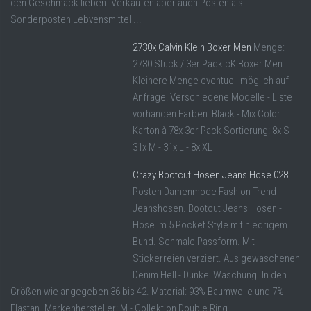
den Geschmack lieben. Verkaufen aber auch Posten als
Sonderposten Lebvensmittel ...
2730x Calvin Klein Boxer Men
Menge:
2730 Stück / 3er Pack cK Boxer Men
Kleinere Menge eventuell möglich auf
Anfrage! Verschiedene Modelle - Liste
vorhanden Farben: Black - Mix Color
Karton à 78x 3er Pack Sortierung: 8x S -
31x M - 31x L - 8x XL
Crazy Bootcut Hosen Jeans Hose 028
Posten Damenmode Fashion Trend
Jeanshosen. Bootcut Jeans Hosen -
Hose im 5 Pocket Style mit niedrigem
Bund. Schmale Passform. Mit
Stickerreien verziert. Aus gewaschenen
Denim Hell - Dunkel Waschung. In den
Größen wie angegeben 36 bis 42. Material: 93% Baumwolle und 7%
Elastan. Markenhersteller: M - Collektion Double Ring.