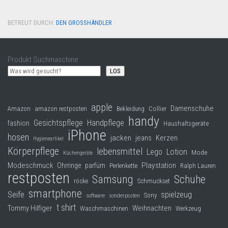
BETREUT DURCH:
DEN GROSSHÄNDLER
·
Produkt Suchmaschine
LOS
apple
Damenschuhe
Collier
Amazon
amazon restposten
Bekleidung
handy
Gesichtspflege
Handpflege
fashion
Haushaltsgeräte
iPhone
hosen
jacken
jeans
Kerzen
Hygieneartikel
Körperpflege
lebensmittel
Lego
Lotion
Mode
Küchengeräte
Modeschmuck
Playstation
Ohrringe
parfüm
Perlenkette
Ralph Lauren
restposten
Samsung
Schuhe
röcke
Schmuckset
smartphone
Seife
spielzeug
Sony
software
sonderposten
t shirt
Tommy Hilfiger
Weihnachten
Waschmaschinen
Werkzeug