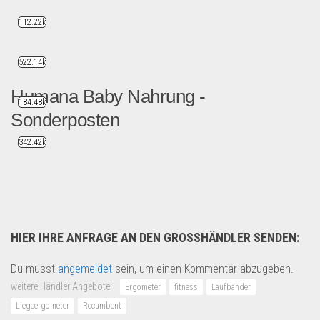
112.22k
522.14k
Humana Baby Nahrung -
184.48k
Sonderposten
342.42k
HUMANA BABYNAHRUNG SONDERPO...
Lebensmittel & Getränke
HIER IHRE ANFRAGE AN DEN GROSSHÄNDLER SENDEN:
Du musst
angemeldet
sein, um einen Kommentar abzugeben.
weitere Händler Angebote:
Ergometer
fitness
Laufbänder
Liegeergometer
Recumbent