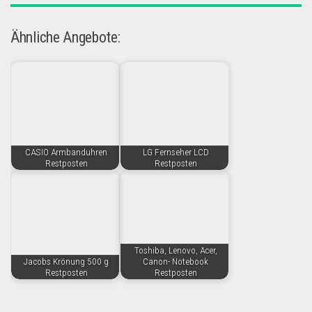
Ähnliche Angebote:
CASIO Armbanduhren
LG Fernseher LCD
Restposten
Restposten
Toshiba, Lenovo, Acer,
Jacobs Krönung 500 g
Canon- Notebook
Restposten
Restposten