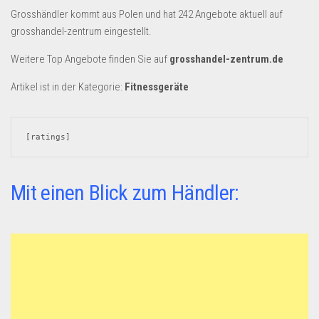
Dropshipping-Produkte
Grosshändler kommt aus Polen und hat 242 Angebote aktuell auf
B2B Produkte
grosshandel-zentrum eingestellt.
Grosshandel
Weitere Top Angebote finden Sie auf
grosshandel-zentrum.de
Amazon
Artikel ist in der Kategorie:
Fitnessgeräte
Aldi
Lidl
[ratings]
Kostenlos verkaufen
Anmelden
Mit einen Blick zum Händler:
Kostenlos Registrieren
Newsletter