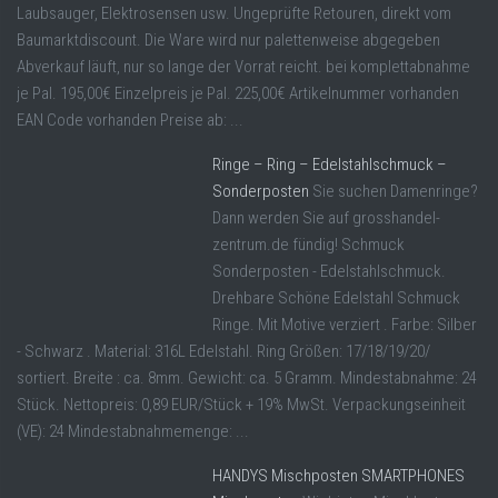
Laubsauger, Elektrosensen usw. Ungeprüfte Retouren, direkt vom
Baumarktdiscount. Die Ware wird nur palettenweise abgegeben
Abverkauf läuft, nur so lange der Vorrat reicht. bei komplettabnahme
je Pal. 195,00€ Einzelpreis je Pal. 225,00€ Artikelnummer vorhanden
EAN Code vorhanden Preise ab: ...
Ringe – Ring – Edelstahlschmuck –
Sonderposten
Sie suchen Damenringe?
Dann werden Sie auf grosshandel-
zentrum.de fündig! Schmuck
Sonderposten - Edelstahlschmuck.
Drehbare Schöne Edelstahl Schmuck
Ringe. Mit Motive verziert . Farbe: Silber
- Schwarz . Material: 316L Edelstahl. Ring Größen: 17/18/19/20/
sortiert. Breite : ca. 8mm. Gewicht: ca. 5 Gramm. Mindestabnahme: 24
Stück. Nettopreis: 0,89 EUR/Stück + 19% MwSt. Verpackungseinheit
(VE): 24 Mindestabnahmemenge: ...
HANDYS Mischposten SMARTPHONES