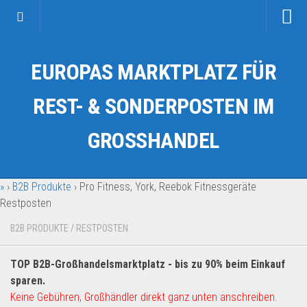
Startseite
EUROPAS MARKTPLATZ FÜR
Kategorien
Auto & Motorrad
REST- & SONDERPOSTEN IM
Drogerie & Tierbedarf
GROSSHANDEL
Fahrzeuge & Transport
Fashion & Mode
»
›
B2B Produkte
›
Pro Fitness, York, Reebok Fitnessgeräte
Garten & Werkzeug
Restposten
Geschäft, Büro & Schreibwaren
B2B PRODUKTE
/
RESTPOSTEN
Geschenkartikel
Haushaltswaren
TOP B2B-Großhandelsmarktplatz - bis zu 90% beim Einkauf
Handy und Smartphone
sparen.
Keine Gebühren, Großhändler direkt ganz unten anschreiben.
Kosmetik & Pflege