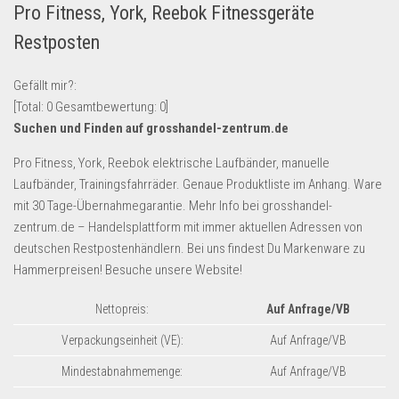
Pro Fitness, York, Reebok Fitnessgeräte
Lebensmittel & Getränke
Restposten
Multimedia & Elektro
Münzen
Gefällt mir?:
[Total:
0
Gesamtbewertung:
0
]
Spielzeug & Games
Suchen und Finden auf grosshandel-zentrum.de
Schuhe & Accessoires
Pro Fitness, York, Reebok elektrische Laufbänder, manuelle
Sport & Freizeit
Laufbänder, Trainingsfahrräder. Genaue Produktliste im Anhang. Ware
Uhren & Schmuck
mit 30 Tage-Übernahmegarantie. Mehr Info bei grosshandel-
zentrum.de – Handelsplattform mit immer aktuellen Adressen von
Wohnen & Einrichten
deutschen Restpostenhändlern. Bei uns findest Du Markenware zu
Restposten-Angebote
Hammerpreisen! Besuche unsere Website!
Restposten für Privatpersonen
Nettopreis:
Auf Anfrage/VB
eBay Restposten kaufen
Verpackungseinheit (VE):
Auf Anfrage/VB
Sonderposten-Angebote
Mindestabnahmemenge:
Auf Anfrage/VB
Saison & Eventprodkte