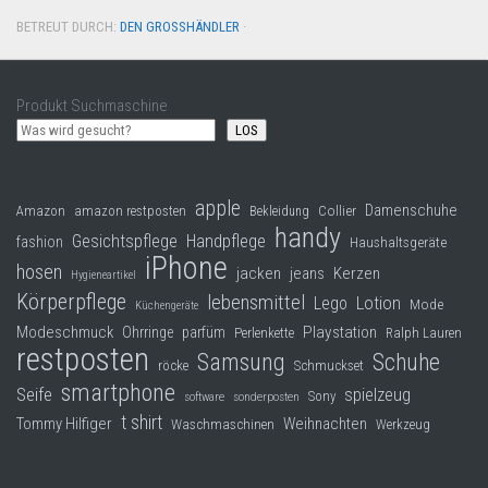
BETREUT DURCH:
DEN GROSSHÄNDLER
·
Produkt Suchmaschine
LOS
apple
Damenschuhe
Collier
Amazon
amazon restposten
Bekleidung
handy
Gesichtspflege
Handpflege
fashion
Haushaltsgeräte
iPhone
hosen
jacken
jeans
Kerzen
Hygieneartikel
Körperpflege
lebensmittel
Lego
Lotion
Mode
Küchengeräte
Modeschmuck
Playstation
Ohrringe
parfüm
Perlenkette
Ralph Lauren
restposten
Samsung
Schuhe
röcke
Schmuckset
smartphone
Seife
spielzeug
Sony
software
sonderposten
t shirt
Tommy Hilfiger
Weihnachten
Waschmaschinen
Werkzeug