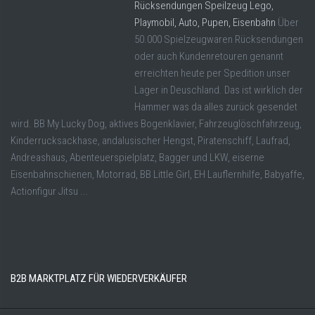
Rücksendungen Speilzeug Lego,
Playmobil, Auto, Pupen, Eisenbahn
Über
50.000 Spielzeugwaren Rücksendungen
oder auch Kundenretouren genannt
erreichten heute per Spedition unser
Lager in Deuschland. Das ist wirklich der
Hammer was da alles zurück gesendet
wird. BB My Lucky Dog, aktives Bogenklavier, Fahrzeuglöschfahrzeug,
Kinderrucksackhase, andalusischer Hengst, Piratenschiff, Laufrad,
Andreashaus, Abenteuerspielplatz, Bagger und LKW, eiserne
Eisenbahnschienen, Motorrad, BB Little Girl, EH Lauflernhilfe, Babyaffe,
Actionfigur Jitsu ...
B2B MARKTPLATZ FÜR WIEDERVERKÄUFER