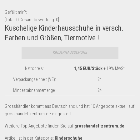
Lebensmittel & Getränke
Gefällt mir?:
Multimedia & Elektro
[Total:
0
Gesamtbewertung:
0
]
Kuschelige Kinderhausschuhe in versch.
Münzen
Farben und Größen, Tiermotive !
Spielzeug & Games
Schuhe & Accessoires
KINDERHAUSSCHUHE
Sport & Freizeit
Nettopreis:
1,45 EUR/Stück
+ 19% MwSt.
Uhren & Schmuck
Verpackungseinheit (VE):
24
Wohnen & Einrichten
Restposten-Angebote
Mindestabnahmemenge:
24
Restposten für Privatpersonen
Grosshändler kommt aus Deutschland und hat 10 Angebote aktuell auf
eBay Restposten kaufen
grosshandel-zentrum.de eingestellt.
Sonderposten-Angebote
Weitere Top Angebote finden Sie auf
grosshandel-zentrum.de
Saison & Eventprodkte
Artikel ist in der Kategorie:
Kinderschuhe