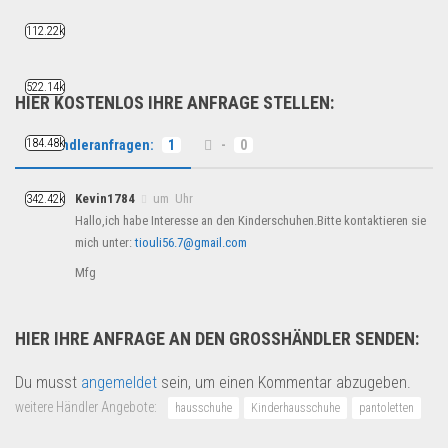
Fashion & Mode
112.22k
522.14k
HIER KOSTENLOS IHRE ANFRAGE STELLEN:
184.48k
Händleranfragen:
1
-
0
Kevin1784
um Uhr
342.42k
Hallo,ich habe Interesse an den Kinderschuhen.Bitte kontaktieren sie
mich unter:
tiouli56.7@gmail.com
Mfg
HIER IHRE ANFRAGE AN DEN GROSSHÄNDLER SENDEN:
Du musst
angemeldet
sein, um einen Kommentar abzugeben.
weitere Händler Angebote:
hausschuhe
Kinderhausschuhe
pantoletten