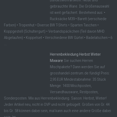
gebrauchte Ware. Die Größenauswahl
ist weit gefächert. Bestehend aus: •
Rucksäcke M39 • Barett (verschiede
Farben) • Tropenhut • Diverse BW T-Shirts • Sparten Taschen •
Koppgestell (Schultergurt) • Verbandspäckchen (Teil davon MHD
Abgelaufen) • Koppelset • Verschiedene BW Gürtel • Badelatschen • 6
...
Herrenbekleidung Herbst Winter
Mixware
Sie suchen Herren
Mischpakete? Dann werden Sie auf
grosshandel-zentrum.de fündig! Preis:
2,95 EUR Mindestabnahme: 35 Stück
Menge: 1400 Mischposten,
Versandhausware, Restposten,
Sonderposten. Mix aus Herrenbekleidung. Saison: Herbst, Winter!
Jeder Artikel neu, nicht in OVP und nicht gebügelt. Größen von Gr. 44
bis Gr. 58 können dabei sein, mal kann auch eine andere Größe dabei
sein. Im ...