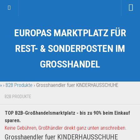
Startseite
EUROPAS MARKTPLATZ FÜR
Kategorien
Auto & Motorrad
REST- & SONDERPOSTEN IM
Drogerie & Tierbedarf
GROSSHANDEL
Fahrzeuge & Transport
Fashion & Mode
»
›
B2B Produkte
›
Grosshaendler fuer KINDERHAUSSCHUHE
Garten & Werkzeug
Geschäft, Büro & Schreibwaren
B2B PRODUKTE
Geschenkartikel
TOP B2B-Großhandelsmarktplatz - bis zu 90% beim Einkauf
Haushaltswaren
sparen.
Handy und Smartphone
Keine Gebühren, Großhändler direkt ganz unten anschreiben.
Grosshaendler fuer KINDERHAUSSCHUHE
Kosmetik & Pflege