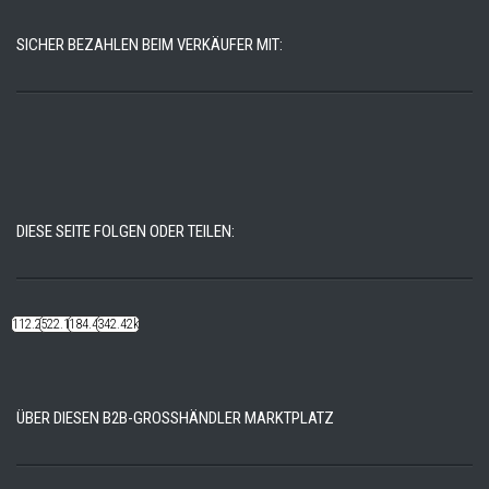
SICHER BEZAHLEN BEIM VERKÄUFER MIT:
DIESE SEITE FOLGEN ODER TEILEN:
112.22k
522.14k
184.48k
342.42k
ÜBER DIESEN B2B-GROSSHÄNDLER MARKTPLATZ