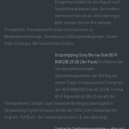
Drogerieprodukte für den Export nach
Nordafrika anbieten kann. Besonders
interessiert bin ich an: Anforderungen:
Bitte senden Sie mir Ihre aktuelle
Produktliste, Preisübersicht sowie Informationen zu
Mindestbestellmenge, Versand und Zahlungsbedingungen. Vielen
Dank im Voraus. Mit freundlichen Grüßen
Dropshipping Sony Blu-ray-Disk BD-R
BNR25B 25 GB (3er Pack)
Profitieren Sie
von den phänomenalen
Speicherkapazitäten der Blu-Ray auf
einem Träger im klassischen Format mit
der BD-R BNR25B Disk mit 25 GB. Format
BD-R Kapazität (in GB) 25 Anzahl der
Tintenpatronen Simple Layer Maximale Brenngeschwindigkeit 6
Verpackung Crystal Gehäuse Anzahl der DVDs 3 Der Einkaufspreis
liegt bei 13,45Euro. Der Verkaufspreis bei z.B. bei eBay liegt ...
Verkaufe Geldspielautomaten – alte und