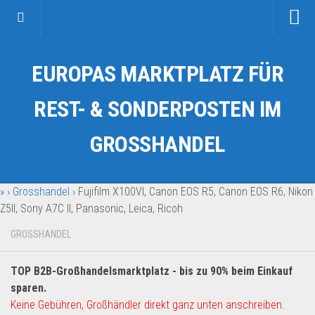
Startseite
EUROPAS MARKTPLATZ FÜR
Kategorien
Auto & Motorrad
REST- & SONDERPOSTEN IM
Drogerie & Tierbedarf
GROSSHANDEL
Fahrzeuge & Transport
Fashion & Mode
»
›
Grosshandel
›
Fujifilm X100VI, Canon EOS R5, Canon EOS R6, Nikon
Garten & Werkzeug
Z5II, Sony A7C II, Panasonic, Leica, Ricoh
Geschäft, Büro & Schreibwaren
GROSSHANDEL
Geschenkartikel
Haushaltswaren
TOP B2B-Großhandelsmarktplatz - bis zu 90% beim Einkauf
Handy und Smartphone
sparen.
Keine Gebühren, Großhändler direkt ganz unten anschreiben.
Kosmetik & Pflege