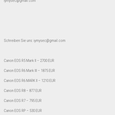
iymysec@gmail.com
Dropshipping-Produkte
B2B Produkte
Grosshandel
Amazon
Aldi
Schreiben Sie uns: iymysec@gmail.com
Lidl
Kostenlos verkaufen
Canon EOS R5 Mark II – 2700 EUR
Anmelden
Canon EOS R6 Mark III – 1875 EUR
Kostenlos Registrieren
Canon EOS R6 MARK II – 1210 EUR
Newsletter
Canon EOS R8 – 877 EUR
Canon EOS R7 – 795 EUR
Canon EOS RP – 530 EUR