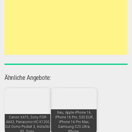
Ähnliche Angebote:
Neu, Apple iPhone 16,
Canon XA75, Sony FDR-
iPhone 16 Pro, 530 EUR,
AX43, Panasonic HC-X1200,
iPhone 16 Pro Max,
DJI Osmo Pocket 3, Insta360
Samsung S25 Ultra,
X5, Sony…
iPhone…