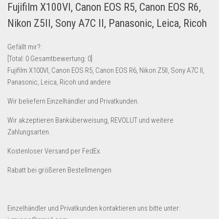
Fujifilm X100VI, Canon EOS R5, Canon EOS R6,
Lebensmittel & Getränke
Nikon Z5II, Sony A7C II, Panasonic, Leica, Ricoh
Multimedia & Elektro
Münzen
Gefällt mir?:
[Total:
0
Gesamtbewertung:
0
]
Spielzeug & Games
Fujifilm X100VI, Canon EOS R5, Canon EOS R6, Nikon Z5II, Sony A7C II,
Schuhe & Accessoires
Panasonic, Leica, Ricoh und andere
Sport & Freizeit
Wir beliefern Einzelhändler und Privatkunden.
Uhren & Schmuck
Wir akzeptieren Banküberweisung, REVOLUT und weitere
Wohnen & Einrichten
Zahlungsarten.
Restposten-Angebote
Kostenloser Versand per FedEx.
Restposten für Privatpersonen
Rabatt bei größeren Bestellmengen
eBay Restposten kaufen
Sonderposten-Angebote
Saison & Eventprodkte
Einzelhändler und Privatkunden kontaktieren uns bitte unter: