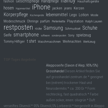
handy
Gesichtspflege
Handpflege
fashion
Haushaltsgeräte
iPhone
hosen
jacken
jeans
Kerzen
Hygieneartikel
Körperpflege
lebensmittel
Lego
Lotion
Mode
Küchengeräte
Modeschmuck
Playstation
Ohrringe
parfüm
Perlenkette
Ralph Lauren
restposten
Samsung
Schuhe
röcke
Schmuckset
smartphone
Seife
spielzeug
Sony
software
sonderposten
t shirt
Tommy Hilfiger
Weihnachten
Waschmaschinen
Werkzeug
TOP Tages Angebote
Alepposeife (Savon d`Alep; 95%/5%)
Grosshandel
Diesen Artikel finden Sie
auf grosshandel-zentrum.de * geeignet
bei (extrem) trockener Haut und
Neurodermitis * ca. 200 Gr * Form:
rechteckig, fast quadratisch * Farbe:
außen ocker, innen: olivgrün * Duft:
verseiftes Olivenöl * 95% Olivenöl,5% Lorbeeröl * hergestellt in Aleppo