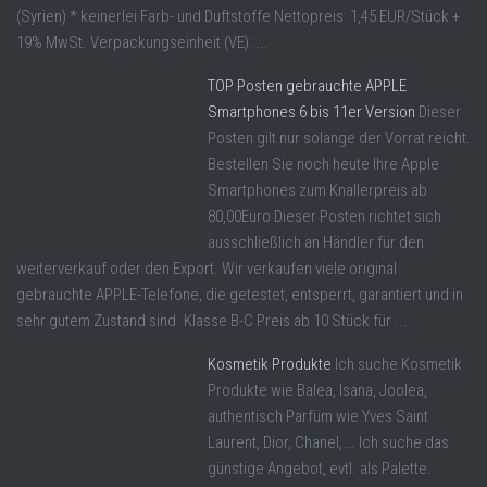
(Syrien) * keinerlei Farb- und Duftstoffe Nettopreis: 1,45 EUR/Stück +
19% MwSt. Verpackungseinheit (VE): ...
TOP Posten gebrauchte APPLE
Smartphones 6 bis 11er Version
Dieser
Posten gilt nur solange der Vorrat reicht.
Bestellen Sie noch heute Ihre Apple
Smartphones zum Knallerpreis ab
80,00Euro Dieser Posten richtet sich
ausschließlich an Händler für den
weiterverkauf oder den Export. Wir verkaufen viele original
gebrauchte APPLE-Telefone, die getestet, entsperrt, garantiert und in
sehr gutem Zustand sind. Klasse B-C Preis ab 10 Stück für ...
Kosmetik Produkte
Ich suche Kosmetik
Produkte wie Balea, Isana, Joolea,
authentisch Parfüm wie Yves Saint
Laurent, Dior, Chanel,…. Ich suche das
günstige Angebot, evtl. als Palette.