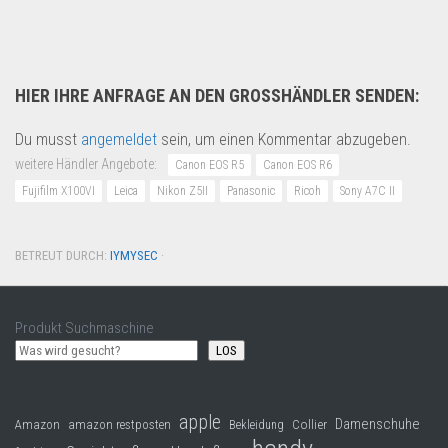
HIER IHRE ANFRAGE AN DEN GROSSHÄNDLER SENDEN:
Du musst
angemeldet
sein, um einen Kommentar abzugeben.
weitere Händler Angebote:
Canon EOS R5
Canon EOS R6
Fujifilm X100VI
Leica
Nikon Z5II
Panasonic
Ricoh
Sony A7C II
BETREUT DURCH:
IYMYSEC
·
Produkt Suchmaschine
LOS
apple
Damenschuhe
Collier
Amazon
amazon restposten
Bekleidung