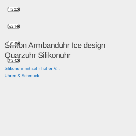
112.22k
522.14k
Silikon Armbanduhr Ice design
184.48k
Quarzuhr Silikonuhr
342.42k
Silikonuhr mit sehr hoher V...
Uhren & Schmuck