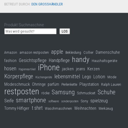
BETREUT DURCH:
DEN GROSSHÄNDLER
·
Produkt Suchmaschine
LOS
apple
Damenschuhe
Collier
Amazon
amazon restposten
Bekleidung
handy
Gesichtspflege
Handpflege
fashion
Haushaltsgeräte
iPhone
hosen
jacken
jeans
Kerzen
Hygieneartikel
Körperpflege
lebensmittel
Lego
Lotion
Mode
Küchengeräte
Modeschmuck
Playstation
Ohrringe
parfüm
Perlenkette
Ralph Lauren
restposten
Samsung
Schuhe
röcke
Schmuckset
smartphone
Seife
spielzeug
Sony
software
sonderposten
t shirt
Tommy Hilfiger
Weihnachten
Waschmaschinen
Werkzeug