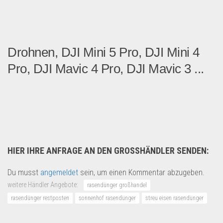
Drohnen, DJI Mini 5 Pro, DJI Mini 4
Pro, DJI Mavic 4 Pro, DJI Mavic 3 ...
Drohnen, DJI Mini 5 Pro, D...
Grosshandel
HIER IHRE ANFRAGE AN DEN GROSSHÄNDLER SENDEN:
Du musst
angemeldet
sein, um einen Kommentar abzugeben.
weitere Händler Angebote:
rasendünger großhandel
rasendünger restposten
sonnenhof rasendünger
streu eisen rasendünger