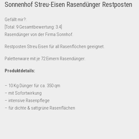
Sonnenhof Streu-Eisen Rasendünger Restposten
Lebensmittel & Getränke
Multimedia & Elektro
Gefällt mir?:
[Total:
9
Gesamtbewertung:
3.4
]
Münzen
Rasendünger von der Firma Sonnhof.
Spielzeug & Games
Restposten Streu Eisen für all Rasenflöchen geeignet.
Schuhe & Accessoires
Palettenware mit je 72 Eimern Rasendünger.
Sport & Freizeit
Uhren & Schmuck
Produktdetails:
Wohnen & Einrichten
– 10 Kg Dünger für ca. 350 qm
Restposten-Angebote
– mit Sofortwirkung
Restposten für Privatpersonen
– intensive Rasenpflege
– für dichte & sattgrüne Rasenflächen
eBay Restposten kaufen
Sonderposten-Angebote
Saison & Eventprodkte