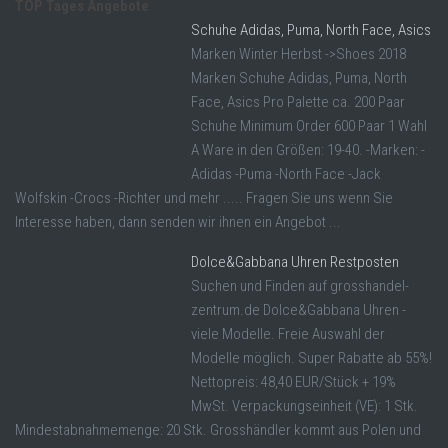
TOP Tages Angebote
Schuhe Adidas, Puma, North Face, Asics
Marken Winter Herbst ->Shoes 2018
Marken Schuhe Adidas, Puma, North
Face, Asics Pro Palette ca. 200 Paar
Schuhe Minimum Order 600 Paar 1 Wahl
A Ware in den Größen: 19-40. -Marken: -
Adidas -Puma -North Face -Jack
Wolfskin -Crocs -Richter und mehr ..... Fragen Sie uns wenn Sie
Interesse haben, dann senden wir ihnen ein Angebot ...
Dolce&Gabbana Uhren Restposten
Suchen und Finden auf grosshandel-
zentrum.de Dolce&Gabbana Uhren -
viele Modelle. Freie Auswahl der
Modelle möglich. Super Rabatte ab 55%!
Nettopreis: 48,40 EUR/Stück + 19%
MwSt. Verpackungseinheit (VE): 1 Stk.
Mindestabnahmemenge: 20 Stk. Grosshändler kommt aus Polen und