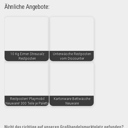
Ähnliche Angebote:
10 Kg Eimer Streusalz
Unterwäsche Restposten
Restposten
vom Discounter
Restposten! Playmobil
Kartonware Bettwäsche
Neuware! 300 Teile je Palette
Neuware
Nicht das richtige auf unseren Großhandelsmarktplatz gefunden?