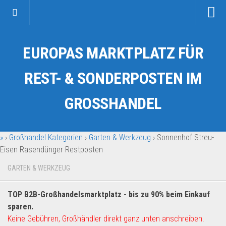
Startseite
EUROPAS MARKTPLATZ FÜR
Kategorien
Auto & Motorrad
REST- & SONDERPOSTEN IM
Drogerie & Tierbedarf
GROSSHANDEL
Fahrzeuge & Transport
Fashion & Mode
»
›
Großhandel Kategorien
›
Garten & Werkzeug
›
Sonnenhof Streu-
Garten & Werkzeug
Eisen Rasendünger Restposten
Geschäft, Büro & Schreibwaren
GARTEN & WERKZEUG
Geschenkartikel
Haushaltswaren
TOP B2B-Großhandelsmarktplatz - bis zu 90% beim Einkauf
Handy und Smartphone
sparen.
Keine Gebühren, Großhändler direkt ganz unten anschreiben.
Kosmetik & Pflege