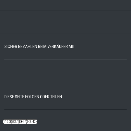
SICHER BEZAHLEN BEIM VERKÄUFER MIT:
DIESE SEITE FOLGEN ODER TEILEN:
112.22k
522.14k
184.48k
342.42k