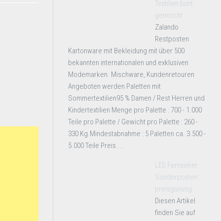
Textilien bunt
gemischt
Zalando
Restposten
Kartonware mit Bekleidung mit über 500
bekannten internationalen und exklusiven
Modemarken. Mischware, Kundenretouren
Angeboten werden Paletten mit
Sommertextilien95 % Damen / Rest Herren und
Kindertextilien Menge pro Palette : 700 - 1.000
Teile pro Palette / Gewicht pro Palette : 260 -
330 Kg.Mindestabnahme : 5 Paletten ca. 3.500 -
5.000 Teile Preis ...
LED Fernseher
Sonderposten
preisgünstig
Diesen Artikel
finden Sie auf