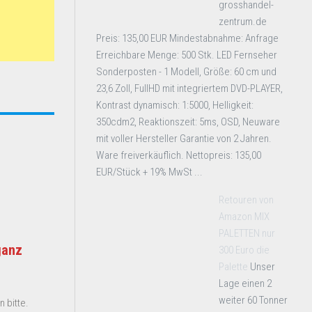
grosshandel-
zentrum.de
Preis: 135,00 EUR Mindestabnahme: Anfrage
Erreichbare Menge: 500 Stk. LED Fernseher
Sonderposten - 1 Modell, Größe: 60 cm und
23,6 Zoll, FullHD mit integriertem DVD-PLAYER,
Kontrast dynamisch: 1:5000, Helligkeit:
350cdm2, Reaktionszeit: 5ms, OSD, Neuware
mit voller Hersteller Garantie von 2 Jahren.
Ware freiverkäuflich. Nettopreis: 135,00
EUR/Stück + 19% MwSt ...
Retouren von
Amazon MIX
PALETTEN nur
ganz
300 Euro die
Palette
Unser
Lage einen 2
weiter 60 Tonner
 bitte.