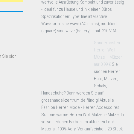
wertvolle Ausrüstung Kompakt und zuverlässig
- ideal für zu Hause und in kleinen Büros
Spezifikationen: Type: line interactive
Waveform: sine wave (AC mains), modified
(square) sine wave (battery) Input: 220 V AC ...
Sonderposten
Herren Woll
 Sie sich
Mütze – Mützen
nur 0,99 €
Sie
suchen Herren
Hüte, Mützen,
Schals,
Handschuhe? Dann werden Sie auf
grosshandel-zentrum.de fündig! Aktuelle
Fashion Herren Mode - Herren Accessoires.
Schöne warme Herren Woll Mützen - Mütze. In
verschiedenen Farben. Im aktuellen Look.
Material: 100% Acryl Verkaufseinheit: 20 Stück