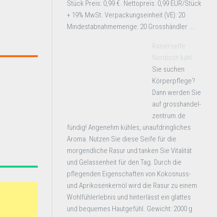
Stück Preis: 0,99 €. Nettopreis: 0,99 EUR/Stück
+ 19% MwSt. Verpackungseinheit (VE): 20
Mindestabnahmemenge: 20 Grosshändler ...
Rasierseife
Nordisch kühl
Sie suchen
Körperpflege?
Dann werden Sie
auf grosshandel-
zentrum.de
fündig! Angenehm kühles, unaufdringliches
Aroma. Nutzen Sie diese Seife für die
morgendliche Rasur und tanken Sie Vitalität
und Gelassenheit für den Tag. Durch die
pflegenden Eigenschaften von Kokosnuss-
und Aprikosenkernöl wird die Rasur zu einem
Wohlfühlerlebnis und hinterlässt ein glattes
und bequemes Hautgefühl. Gewicht: 2000 g