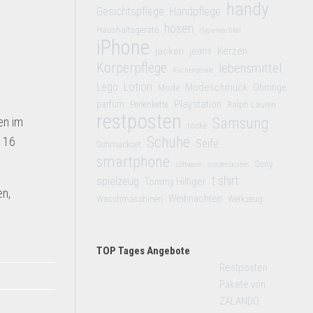
handy
Gesichtspflege
Handpflege
hosen
Haushaltsgeräte
Hygieneartikel
iPhone
jacken
jeans
Kerzen
Körperpflege
lebensmittel
Küchengeräte
Lego
Lotion
Modeschmuck
Mode
Ohrringe
Playstation
parfüm
Perlenkette
Ralph Lauren
restposten
en im
Samsung
röcke
Schuhe
b 16
Seife
Schmuckset
smartphone
Sony
software
sonderposten
t shirt
spielzeug
Tommy Hilfiger
en,
Weihnachten
Waschmaschinen
Werkzeug
TOP Tages Angebote
Restposten
Pakete von
ZALANDO