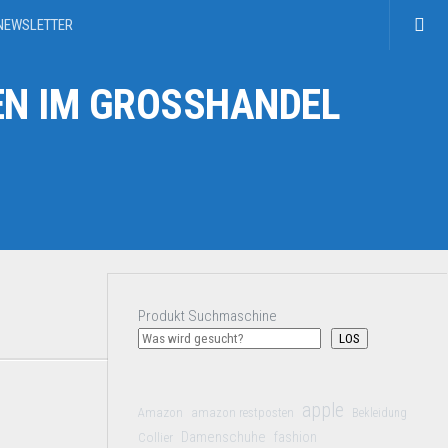
NEWSLETTER
N IM GROSSHANDEL
Produkt Suchmaschine
LOS
apple
Amazon
amazon restposten
Bekleidung
Damenschuhe
Collier
fashion