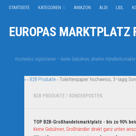
STARTSEITE
KATEGORIEN
AMAZON
ALDI
LIDL
K
EUROPAS MARKTPLATZ F
Kostenlos registrieren – keine Gebühren, direkte Händlerkontakte
»
›
B2B Produkte
›
Toilettenpapier hochweiss, 3–lagig So
B2B PRODUKTE
/
SONDERPOSTEN
TOP B2B-Großhandelsmarktplatz - bis zu 90% bei
Keine Gebühren, Großhändler direkt ganz unten ansc