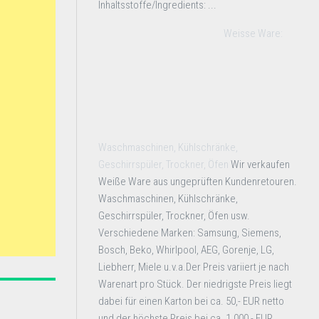
Inhaltsstoffe/Ingredients: ...
Weisse Ware:
Waschmaschinen, Kühlschränke,
Geschirrspüler, Trockner, Öfen
Wir verkaufen
Weiße Ware aus ungeprüften Kundenretouren.
Waschmaschinen, Kühlschränke,
Geschirrspüler, Trockner, Öfen usw.
Verschiedene Marken: Samsung, Siemens,
Bosch, Beko, Whirlpool, AEG, Gorenje, LG,
Liebherr, Miele u.v.a.Der Preis variiert je nach
Warenart pro Stück. Der niedrigste Preis liegt
dabei für einen Karton bei ca. 50,- EUR netto
und der höchste Preis bei ca. 1.000,- EUR