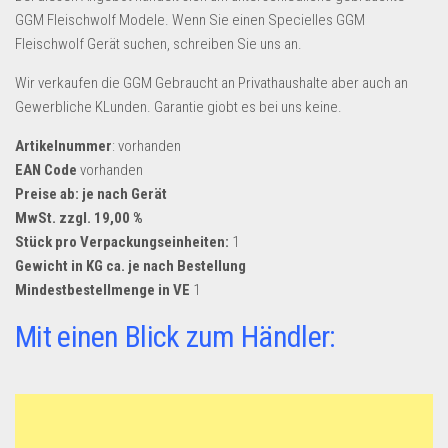
Dropshipping-Produkte
GGM Fleischwolf Modele. Wenn Sie einen Specielles GGM
B2B Produkte
Fleischwolf Gerät suchen, schreiben Sie uns an.
Grosshandel
Wir verkaufen die GGM Gebraucht an Privathaushalte aber auch an
Amazon
Gewerbliche KLunden. Garantie giobt es bei uns keine.
Aldi
Artikelnummer
: vorhanden
EAN Code
vorhanden
Lidl
Preise ab: je nach Gerät
Kostenlos verkaufen
MwSt. zzgl. 19,00 %
Stück pro Verpackungseinheiten:
1
Anmelden
Gewicht in KG ca. je nach Bestellung
Mindestbestellmenge in VE
1
Kostenlos Registrieren
Mit einen Blick zum Händler:
Newsletter