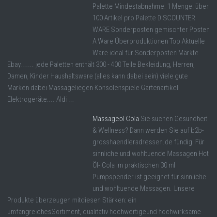
Palette Mindestabnahme: 1 Menge: über
100 Artikel pro Palette DISCOUNTER
WARE Sonderposten gemischter Posten
A Ware Überproduktionen Top Aktuelle
Ware ideal für Sonderposten Märkte
Ebay....... jede Paletten enthält 300 - 400 Teile Bekleidung, Herren,
Damen, Kinder Haushaltsware (alles kann dabei sein) viele gute
Marken dabei Massageliegen Konsolenspiele Gartenartikel
Elektrogeräte.... Aldi ...
Massageöl Cola
Sie suchen Gesundheit
& Wellness? Dann werden Sie auf b2b-
grosshaendleradressen.de fündig! Für
sinnliche und wohltuende Massagen Hot
Öl- Cola im praktischen 30 ml
Pumpspender ist geeignet für sinnliche
und wohltuende Massagen. Unsere
Produkte überzeugen mitdiesen Stärken: ein
umfangreichesSortiment, qualitativ hochwertigeund hochwirksame