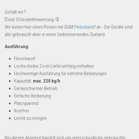
Lebensmittel & Getränke
Gefällt mir?:
Multimedia & Elektro
[Total:
0
Gesamtbewertung:
0
]
Wir bieten hier einen Posten mit GGM
Fleischwolf
an.- Die Geräte sind
Münzen
alle gebraucht aber in einen funktionierenden Zustand.
Spielzeug & Games
Ausführung:
Schuhe & Accessoires
Fleischwolf
Sport & Freizeit
Lochscheibe 2 x im Lieferumfang enthalten
Uhren & Schmuck
Hochwertige Ausführung für extreme Belastungen
Wohnen & Einrichten
Kapazität:
max. 220 kg/h
Geräuscharmer Betrieb
Restposten-Angebote
Einfache Bedienung
Restposten für Privatpersonen
Platzsparend
eBay Restposten kaufen
Rostfrei
Leicht zu reinigen
Sonderposten-Angebote
Saison & Eventprodkte
Bei diesen Angebot handelt sich um unterschiedliche gebrauchte