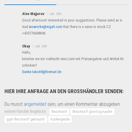
Alex Majjorov
um Uhr
Good afternoon! interested in your suggestions. Please send an e-
mail
woworke@mgail.com
that there is a seias in stock CZ
+420776608696
Okay
um Uhr
Hallo,
könnten sie mir vielleicht eine Liste mit Preisangaben und Artikel Nr.
schicken?
Danke.tako69@firemail.de
HIER IHRE ANFRAGE AN DEN GROSSHÄNDLER SENDEN:
Du musst
angemeldet
sein, um einen Kommentar abzugeben.
weitere Händler Angebote:
fleischwolf
fleischwolf günstiug kaufen
ggm fleischwolf gebraucht
Küchengeräte