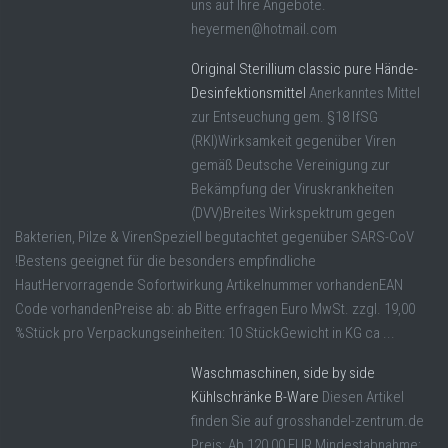
uns auf Ihre Angebote.
heyermen@hotmail.com
Original Sterillium classic pure Hände-
Desinfektionsmittel
Anerkanntes Mittel
zur Entseuchung gem. §18 IfSG
(RKI)Wirksamkeit gegenüber Viren
gemäß Deutsche Vereinigung zur
Bekämpfung der Viruskrankheiten
(DVV)Breites Wirkspektrum gegen
Bakterien, Pilze & VirenSpeziell begutachtet gegenüber SARS-CoV
!Bestens geeignet für die besonders empfindliche
HautHervorragende Sofortwirkung Artikelnummer vorhandenEAN
Code vorhandenPreise ab: ab Bitte erfragen Euro MwSt. zzgl. 19,00
%Stück pro Verpackungseinheiten: 10 StückGewicht in KG ca ...
Waschmaschinen, side by side
Kühlschränke B-Ware
Diesen Artikel
finden Sie auf grosshandel-zentrum.de
Preis: Ab 120,00 EUR Mindestabnahme: