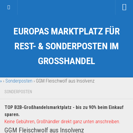
Startseite
EUROPAS MARKTPLATZ FÜR
Kategorien
Auto & Motorrad
REST- & SONDERPOSTEN IM
Drogerie & Tierbedarf
GROSSHANDEL
Fahrzeuge & Transport
Fashion & Mode
»
›
Sonderposten
›
GGM Fleischwolf aus Insolvenz
Garten & Werkzeug
Geschäft, Büro & Schreibwaren
SONDERPOSTEN
Geschenkartikel
TOP B2B-Großhandelsmarktplatz - bis zu 90% beim Einkauf
Haushaltswaren
sparen.
Handy und Smartphone
Keine Gebühren, Großhändler direkt ganz unten anschreiben.
GGM Fleischwolf aus Insolvenz
Kosmetik & Pflege