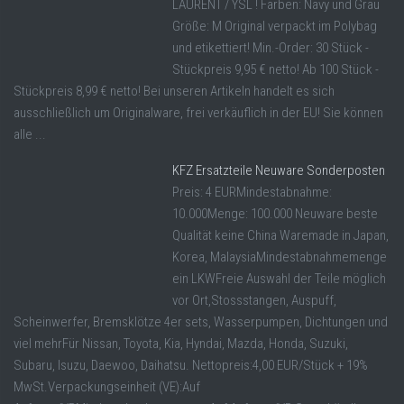
LAURENT / YSL ! Farben: Navy und Grau
Größe: M Original verpackt im Polybag
und etikettiert! Min.-Order: 30 Stück -
Stückpreis 9,95 € netto! Ab 100 Stück -
Stückpreis 8,99 € netto! Bei unseren Artikeln handelt es sich
ausschließlich um Originalware, frei verkäuflich in der EU! Sie können
alle ...
KFZ Ersatzteile Neuware Sonderposten
Preis: 4 EURMindestabnahme:
10.000Menge: 100.000 Neuware beste
Qualität keine China Waremade in Japan,
Korea, MalaysiaMindestabnahmemenge
ein LKWFreie Auswahl der Teile möglich
vor Ort,Stossstangen, Auspuff,
Scheinwerfer, Bremsklötze 4er sets, Wasserpumpen, Dichtungen und
viel mehrFür Nissan, Toyota, Kia, Hyndai, Mazda, Honda, Suzuki,
Subaru, Isuzu, Daewoo, Daihatsu. Nettopreis:4,00 EUR/Stück + 19%
MwSt.Verpackungseinheit (VE):Auf