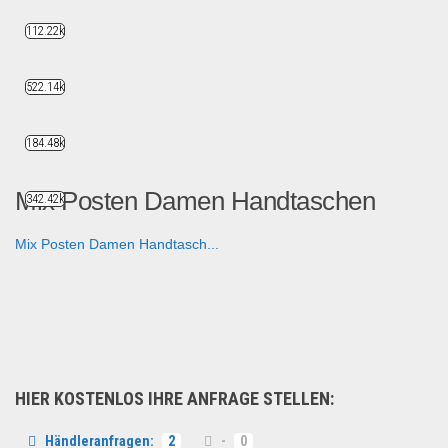
112.22k
522.14k
184.48k
Mix Posten Damen Handtaschen
342.42k
Mix Posten Damen Handtasch...
Schuhe & Accessoires
HIER KOSTENLOS IHRE ANFRAGE STELLEN:
Händleranfragen:
2
-
0