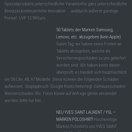
Spezialprodukte,unterschiedliche Variantenfür ganz unterschiedliche
Benutzer,kontinuierliche Innovation ... unddurch äußerst günstige
Preise!. UVP 13.99 Euro ...
50 Tablets der Marken Samsung,
Lenovo, etc. abzugeben (kein Apple)
Guten Tag, wir haben einen Posten an
Tablets abzugeben, welche als
Versicherungsschäden zu uns geliefert
worden sind. Wir haben keins davon
überprüft; es handelt sich hauptsächlich
um S6 Lite, A8, A7 Modelle. Diese können die folgenden Schäden
aufweisen: -Displaybruch -Google Konto hinterlegt -Gehäuseschaden -
Wasserschaden -Etc. Fotos könne auf Anfrage gerne versendet
werden, bitte nur bei ...
NEU YVES SAINT LAURENT / YSL –
MARKEN POLOSHIRT!
Hochwertige
Marken Poloshirts von YVES SAINT