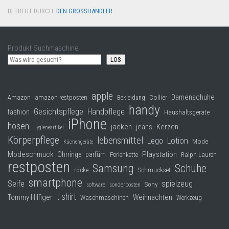
BETREUT DURCH:
DEN GROSSHÄNDLER
·
Produkt Suchmaschine
LOS
apple
Damenschuhe
Collier
Amazon
amazon restposten
Bekleidung
handy
Gesichtspflege
Handpflege
fashion
Haushaltsgeräte
iPhone
hosen
jacken
jeans
Kerzen
Hygieneartikel
Körperpflege
lebensmittel
Lego
Lotion
Mode
Küchengeräte
Modeschmuck
Playstation
Ohrringe
parfüm
Perlenkette
Ralph Lauren
restposten
Samsung
Schuhe
röcke
Schmuckset
smartphone
Seife
spielzeug
Sony
software
sonderposten
t shirt
Tommy Hilfiger
Weihnachten
Waschmaschinen
Werkzeug