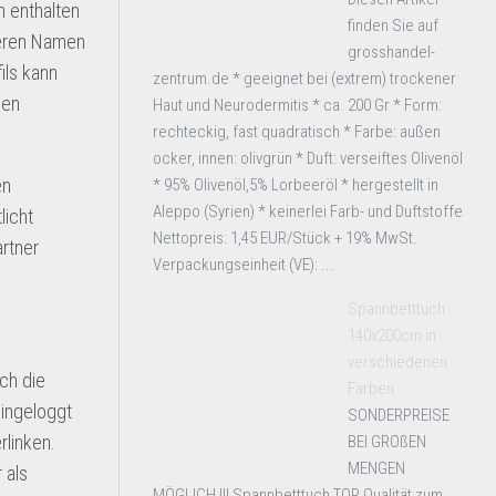
n enthalten
finden Sie auf
deren Namen
grosshandel-
ils kann
zentrum.de * geeignet bei (extrem) trockener
nen
Haut und Neurodermitis * ca. 200 Gr * Form:
rechteckig, fast quadratisch * Farbe: außen
ocker, innen: olivgrün * Duft: verseiftes Olivenöl
en
* 95% Olivenöl,5% Lorbeeröl * hergestellt in
Aleppo (Syrien) * keinerlei Farb- und Duftstoffe
licht
Nettopreis: 1,45 EUR/Stück + 19% MwSt.
rtner
Verpackungseinheit (VE): ...
Spannbetttuch
140x200cm in
verschiedenen
ch die
Farben
eingeloggt
SONDERPREISE
rlinken.
BEI GROßEN
MENGEN
 als
MÖGLICH !!! Spannbetttuch TOP Qualität zum