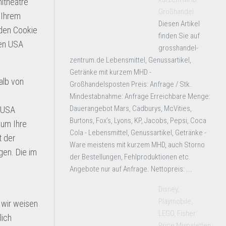
itheatre
Großhandel
 Ihrem
Diesen Artikel
 den Cookie
finden Sie auf
den USA
grosshandel-
zentrum.de Lebensmittel, Genussartikel,
Getränke mit kurzem MHD -
alb von
Großhandelsposten Preis: Anfrage / Stk.
Mindestabnahme: Anfrage Erreichbare Menge:
Dauerangebot Mars, Cadburys, McVities,
n USA
Burtons, Fox’s, Lyons, KP, Jacobs, Pepsi, Coca
 um Ihre
Cola - Lebensmittel, Genussartikel, Getränke -
t der
Ware meistens mit kurzem MHD, auch Storno
gen. Die im
der Bestellungen, Fehlproduktionen etc.
Angebote nur auf Anfrage. Nettopreis: ...
Disney,
Playmobile,
 wir weisen
LEGO, Fisher
lich
Price Mixpaletten