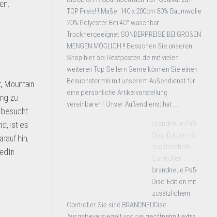
en.
TOP Preis!!! Maße: 140 x 200cm 80% Baumwolle
20% Polyester Bei 40° waschbar
Trocknergeeignet SONDERPREISE BEI GROßEN
MENGEN MÖGLICH !! Besuchen Sie unseren
Shop hier bei Restposten.de mit vielen
weiteren Top Sellern Gerne können Sie einen
Besuchstermin mit unserem Außendienst für
t, Mountain
eine persönliche Artikelvorstellung
ung zu
vereinbaren ! Unser Außendienst hat ...
e besucht
brandneue Ps5-
d, ist es
Disc-Edition mit
rauf hin,
zusätzlichem
kedIn
Controller
brandneue Ps5-
Disc-Edition mit
zusätzlichem
Controller Sie sind BRANDNEUDisc-
Ausgabeversiegelt und nie geöffnetmit extra