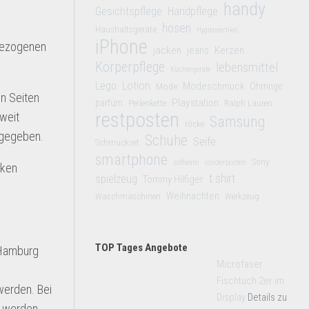
handy
Gesichtspflege
Handpflege
hosen
Haushaltsgeräte
Hygieneartikel
iPhone
nbezogenen
jacken
jeans
Kerzen
Körperpflege
lebensmittel
Küchengeräte
Lego
Lotion
Modeschmuck
Mode
Ohrringe
n Seiten
Playstation
parfüm
Perlenkette
Ralph Lauren
restposten
weit
Samsung
röcke
ergegeben.
Schuhe
Seife
Schmuckset
smartphone
Sony
software
sonderposten
cken
t shirt
spielzeug
Tommy Hilfiger
Weihnachten
Waschmaschinen
Werkzeug
TOP Tages Angebote
 Hamburg
Microfaser
Fischtuch 2er im
werden. Bei
Display
Details zu
t werden.