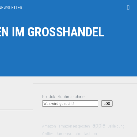
NEWSLETTER
N IM GROSSHANDEL
Produkt Suchmaschine
LOS
apple
Amazon
amazon restposten
Bekleidung
Damenschuhe
Collier
fashion