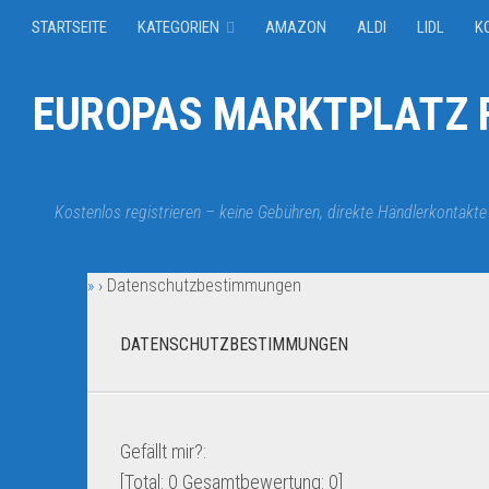
STARTSEITE
KATEGORIEN
AMAZON
ALDI
LIDL
K
EUROPAS MARKTPLATZ F
Kostenlos registrieren – keine Gebühren, direkte Händlerkontakte
»
›
Datenschutzbestimmungen
DATENSCHUTZBESTIMMUNGEN
Gefällt mir?:
[Total:
0
Gesamtbewertung:
0
]