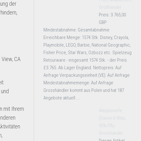
zung der
Großhandel
hindern,
Preis: 3.765,00
GBP
Mindestabnahme: Gesamtabnahme
Erreichbare Menge: 1574 Stk. Disney, Crayola,
Playmobile, LEGO, Barbie, National Geographic,
Fisher Price, Star Wars, Ozbozz etc. Spielzeug
n View, CA
Retourware - insgesamt 1574 Stk. - der Preis
£3.765. Ab Lager England. Nettopreis: Auf
Anfrage Verpackungseinheit (VE): Auf Anfrage
it
Mindestabnahmemenge: Auf Anfrage
Grosshändler kommt aus Polen und hat 187
e und
Angebote aktuell ...
n mit Ihrem
Alepposeife
anderen
(Savon d`Alep;
95%/5%)
ktivitäten
Grosshandel
n,
Diesen Artikel