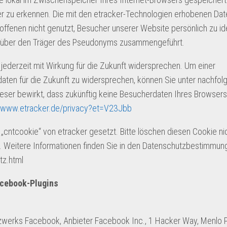
er zu erkennen. Die mit den etracker-Technologien erhobenen Da
ffenen nicht genutzt, Besucher unserer Website persönlich zu ide
 über den Träger des Pseudonyms zusammengeführt.
ederzeit mit Wirkung für die Zukunft widersprechen. Um einer
aten für die Zukunft zu widersprechen, können Sie unter nachfo
ieser bewirkt, dass zukünftig keine Besucherdaten Ihres Browsers
//www.etracker.de/privacy?et=V23Jbb
cntcookie“ von etracker gesetzt. Bitte löschen diesen Cookie ni
n. Weitere Informationen finden Sie in den Datenschutzbestimmun
tz.html
acebook-Plugins
tzwerks Facebook, Anbieter Facebook Inc., 1 Hacker Way, Menlo P