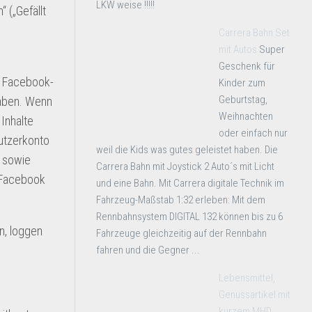
LKW weise !!!!!
 („Gefällt
Carrera Bahn Set
mit Autos
Super
Geschenk für
m Facebook-
Kinder zum
Geburtstag,
haben. Wenn
Weihnachten
Inhalte
oder einfach nur
utzerkonto
weil die Kids was gutes geleistet haben. Die
n sowie
Carrera Bahn mit Joystick 2 Auto´s mit Licht
n Facebook
und eine Bahn. Mit Carrera digitale Technik im
Fahrzeug-Maßstab 1:32 erleben: Mit dem
Rennbahnsystem DIGITAL 132 können bis zu 6
n, loggen
Fahrzeuge gleichzeitig auf der Rennbahn
fahren und die Gegner ...
Lebensmittel,
Genussartikel mit
kurzem MHD