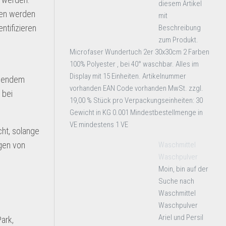
diesem Artikel
ten werden
mit
ntifizieren
Beschreibung
zum Produkt.
Microfaser Wundertuch 2er 30x30cm 2 Farben
100% Polyester , bei 40° waschbar. Alles im
Display mit 15 Einheiten. Artikelnummer
lgendem
vorhanden EAN Code vorhanden MwSt. zzgl.
 bei
19,00 % Stück pro Verpackungseinheiten: 30
Gewicht in KG 0.001 Mindestbestellmenge in
VE mindestens 1 VE
cht, solange
gen von
Waschmittel
Waschpulver
Moin, bin auf der
Suche nach
Waschmittel
Waschpulver
Ariel und Persil
ark,