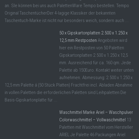
an. SIe können bei uns auch PalettenWare Tempo bestellen. Tempo
Original TaschentücherDer 4-lagige Klassiker der bekannten
Taschentuch-Marke ist nicht nur besonders weich, sondern auch ...
50 x Gipskartonplatten 2.500 x 1.250 x
12,5 mm Restposten
Angeboten wird
hier ein Restposten von 50 Paletten
Gipskartonplatten 2.500 x 1.250 x 12,5
mm. Ausreichend für ca. 160 qm. Jede
Palette ab 150Euro. Kontakt weiter unten
aufnehmen. Abmessung: 2.500 x 1.250 x
12,5 mm Palette á (50 Stück Platten) Frachtfrei incl. Abladen Abnahme
in vollen Paletten die erforderlichen Paletten sind Leihpaletten Die
Basis-Gipskartonplatte für ...
Waschmittel Marke Ariel – Waschpulver
Colorwaschmittel – Vollwaschmittel
13
Paletten mit Waschmittel vom Hersteller
ARIEL Je Palette 46 Packungen Ariel