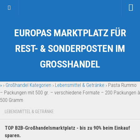
Startseite
EUROPAS MARKTPLATZ FÜR
Kategorien
Auto & Motorrad
REST- & SONDERPOSTEN IM
Drogerie & Tierbedarf
GROSSHANDEL
Fahrzeuge & Transport
Fashion & Mode
»
›
Großhandel Kategorien
›
Lebensmittel & Getränke
›
Pasta Rummo
Garten & Werkzeug
– Packungen mit 500 gr. – verschiedene Formate – 200 Packungen à
Geschäft, Büro & Schreibwaren
500 Gramm
Geschenkartikel
LEBENSMITTEL & GETRÄNKE
Haushaltswaren
Handy und Smartphone
TOP B2B-Großhandelsmarktplatz - bis zu 90% beim Einkauf
sparen.
Kosmetik & Pflege