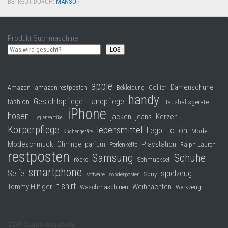
BETREUT DURCH:
MANSU
·
Produkt Suchmaschine
LOS
apple
Damenschuhe
Collier
Amazon
amazon restposten
Bekleidung
handy
Gesichtspflege
Handpflege
fashion
Haushaltsgeräte
iPhone
hosen
jacken
jeans
Kerzen
Hygieneartikel
Körperpflege
lebensmittel
Lego
Lotion
Mode
Küchengeräte
Modeschmuck
Playstation
Ohrringe
parfüm
Perlenkette
Ralph Lauren
restposten
Samsung
Schuhe
röcke
Schmuckset
smartphone
Seife
spielzeug
Sony
software
sonderposten
t shirt
Tommy Hilfiger
Weihnachten
Waschmaschinen
Werkzeug
TOP Tages Angebote