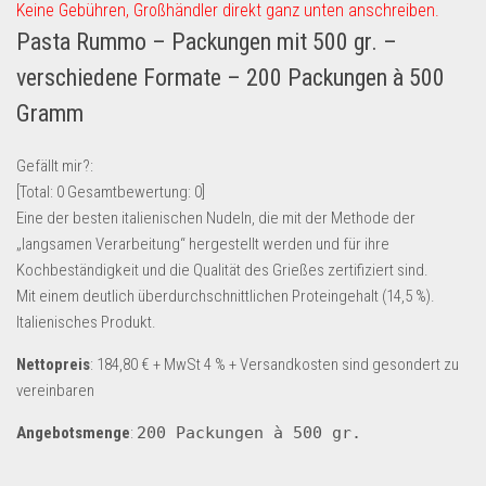
Keine Gebühren, Großhändler direkt ganz unten anschreiben.
Lebensmittel & Getränke
Pasta Rummo – Packungen mit 500 gr. –
Multimedia & Elektro
verschiedene Formate – 200 Packungen à 500
Münzen
Gramm
Spielzeug & Games
Gefällt mir?:
Schuhe & Accessoires
[Total:
0
Gesamtbewertung:
0
]
Sport & Freizeit
Eine der besten italienischen Nudeln, die mit der Methode der
Uhren & Schmuck
„langsamen Verarbeitung“ hergestellt werden und für ihre
Kochbeständigkeit und die Qualität des Grießes zertifiziert sind.
Wohnen & Einrichten
Mit einem deutlich überdurchschnittlichen Proteingehalt (14,5 %).
Restposten-Angebote
Italienisches Produkt.
Restposten für Privatpersonen
Nettopreis
: 184,80 € + MwSt 4 % + Versandkosten sind gesondert zu
eBay Restposten kaufen
vereinbaren
Sonderposten-Angebote
Angebotsmenge
:
200 Packungen à 500 gr.
Saison & Eventprodkte