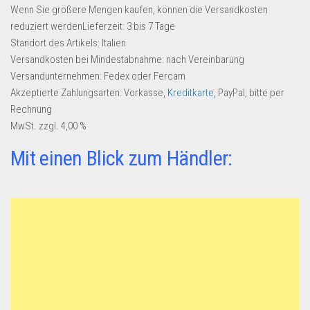
Dropshipping-Produkte
Wenn Sie größere Mengen kaufen, können die Versandkosten
reduziert werdenLieferzeit: 3 bis 7 Tage
B2B Produkte
Standort des Artikels: Italien
Grosshandel
Versandkosten bei Mindestabnahme: nach Vereinbarung
Amazon
Versandunternehmen: Fedex oder Fercam
Akzeptierte Zahlungsarten: Vorkasse,
Kreditkarte
, PayPal, bitte per
Aldi
Rechnung
Lidl
MwSt. zzgl. 4,00 %
Kostenlos verkaufen
Mit einen Blick zum Händler:
Anmelden
Kostenlos Registrieren
Newsletter