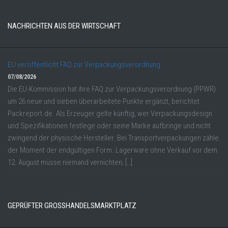
NACHRICHTEN AUS DER WIRTSCHAFT
EU veröffentlicht FAQ zur Verpackungsverordnung
07/08/2026
Die EU-Kommission hat ihre FAQ zur Verpackungsverordnung (PPWR)
um 26 neue und sieben überarbeitete Punkte ergänzt, berichtet
Packreport.de. Als Erzeuger gelte künftig, wer Verpackungsdesign
und Spezifikationen festlege oder seine Marke aufbringe und nicht
zwingend der physische Hersteller. Bei Transportverpackungen zähle
der Moment der endgültigen Form. Lagerware ohne Verkauf vor dem
12. August müsse niemand vernichten; […]
GEPRÜFTER GROSSHANDELSMARKTPLATZ