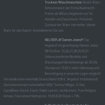
Trockner/Waschmaschine
Weiße Ware -
Retourenware der Firma Bauknecht -
Preise ab 80Euro Angebote nur für
Händler und Exporteure. Preisliste:
Zustand der Ware: Hersteller: Ideale
Ware für den Export. Konntaktieren Sie uns.
NEU REPLAY Damen Jeans!!!
Top-
Angebot! Original Replay Damen Jeans
08! Größen: 25,26,27,28,29,30,31
Unterschiedliche Modelle und
Waschungen! Bestellmenge ab 30 Stk.
Stückpreis 19,95 € netto! Abholung und
Besichtigung in unserem Lager möglich!
Versandkosten innerhalb Deutschland 9,90 €. Angebot freibleibend!
Zwischenverkauf vorbehalten! WDE: Tommy Hilfiger, G-Star,
Cipo&Baxx, Diesel, Esprit, Ralph Lauren, Jack&Jones, True Religion,
Armani, Fraciomina! Nettopreis: 19,95 EUR/Stück + 19% ...