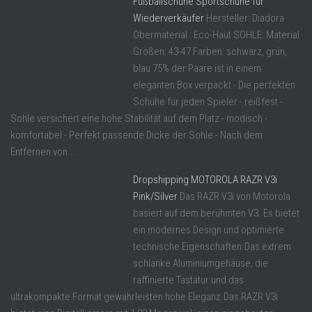
Fußballschuhe Sportschuhe für
Wiederverkäufer
Hersteller: Diadora
Obermaterial : Eco-Haut SOHLE: Material
Größen: 43-47 Farben: schwarz, grün,
blau 75% der Paare ist in einem
eleganten Box verpackt - Die perfekten
Schuhe für jeden Spieler - reißfest -
Sohle versichert eine hohe Stabilität auf dem Platz - modisch -
komfortabel - Perfekt passende Dicke der Sohle - Nach dem
Entfernen von ...
Dropshipping MOTOROLA RAZR V3i
Pink/Silver
Das RAZR V3i von Motorola
basiert auf dem berühmten V3. Es bietet
ein modernes Design und optimierte
technische Eigenschaften.Das extrem
schlanke Aluminiumgehäuse, die
raffinierte Tastatur und das
ultrakompakte Format gewährleisten hohe Eleganz.Das RAZR V3i