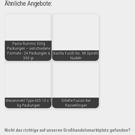
Ähnliche Angebote:
Pasta Rummo 500g
Packungen – verschiedene
Formate - 24 Packungen à
Barilla Fusilli No. 98 Spirelli-
500 gr.
Nudeln
Weizenmehl Type 405 10 x 1
Gillette Fusion 8er
kg Packungen
Rasierklingen
Nicht das richtige auf unseren Großhandelsmarktplatz gefunden?