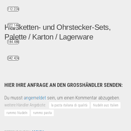
112.22k
Halsketten- und Ohrstecker-Sets,
522.14k
Palette / Karton / Lagerware
184.48k
Restposten/Wiederverkäufer ...
Uhren & Schmuck
342.42k
HIER IHRE ANFRAGE AN DEN GROSSHÄNDLER SENDEN:
Du musst
angemeldet
sein, um einen Kommentar abzugeben.
weitere Händler Angebote:
la pasta italiana di qualità
Nudeln aus Italien
rummo Nudeln
rummo pasta