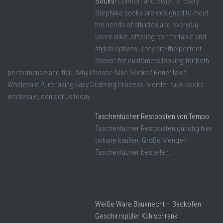
Socks!
Comfort and Style for Every
StepNike socks are designed to meet
the needs of athletes and everyday
users alike, offering comfortable and
stylish options. They are the perfect
choice for customers looking for both
performance and flair. Why Choose Nike Socks? Benefits of
Wholesale Purchasing Easy Ordering ProcessTo order Nike socks
wholesale, contact us today ...
Taschentücher Restposten von Tempo
Taschentücher Restposten gündtig hier
onliune kaufen. Große Mengen
Taschentücher bestellen.
Weiße Ware Bauknecht – Backofen
Geschirrspüler Kühlschrank