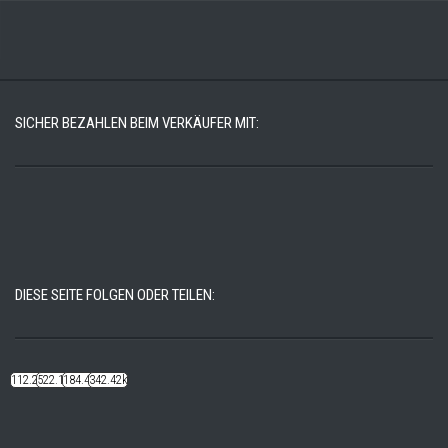
SICHER BEZAHLEN BEIM VERKÄUFER MIT:
DIESE SEITE FOLGEN ODER TEILEN:
112.22k
522.14k
184.48k
342.42k