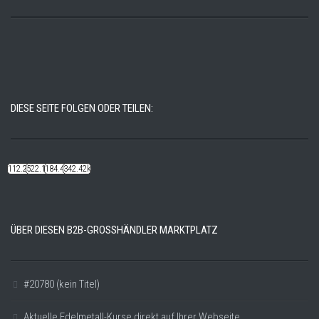
DIESE SEITE FOLGEN ODER TEILEN:
112.22k
522.14k
184.48k
342.42k
ÜBER DIESEN B2B-GROSSHÄNDLER MARKTPLATZ
#20780 (kein Titel)
Aktuelle Edelmetall-Kurse direkt auf Ihrer Webseite