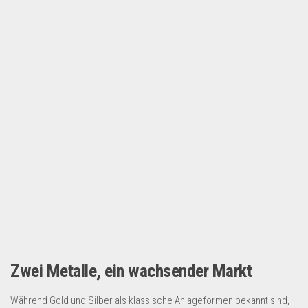
Lebensmittel & Getränke
Multimedia & Elektro
Münzen
Spielzeug & Games
Schuhe & Accessoires
Sport & Freizeit
Uhren & Schmuck
Wohnen & Einrichten
Restposten-Angebote
Restposten für Privatpersonen
eBay Restposten kaufen
Zwei Metalle, ein wachsender Markt
Sonderposten-Angebote
Saison & Eventprodkte
Während Gold und Silber als klassische Anlageformen bekannt sind,