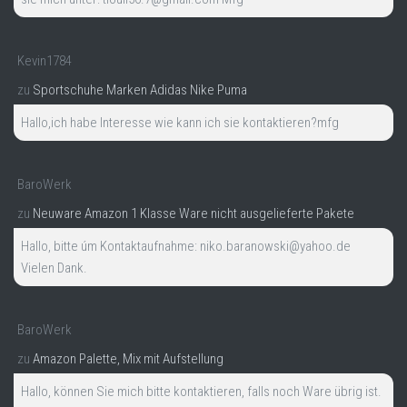
Kevin1784
zu
Sportschuhe Marken Adidas Nike Puma
Hallo,ich habe Interesse wie kann ich sie kontaktieren?mfg
BaroWerk
zu
Neuware Amazon 1 Klasse Ware nicht ausgelieferte Pakete
Hallo, bitte úm Kontaktaufnahme: niko.baranowski@yahoo.de
Vielen Dank.
BaroWerk
zu
Amazon Palette, Mix mit Aufstellung
Hallo, können Sie mich bitte kontaktieren, falls noch Ware übrig ist.