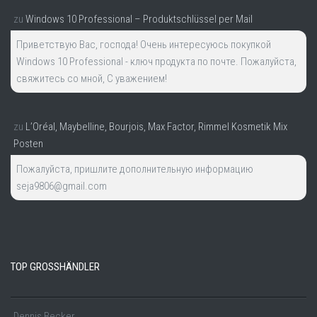
zu
Windows 10 Professional – Produktschlüssel per Mail
Приветствую Вас, господа! Очень интересуюсь покупкой
Windows 10 Professional - ключ продукта по почте. Пожалуйста,
свяжитесь со мной, С уважением!
zu
L’Oréal, Maybelline, Bourjois, Max Factor, Rimmel Kosmetik Mix
Posten
Пожалуйста, пришлите дополнительную информацию
seja9806@gmail.com
TOP GROSSHÄNDLER
Dennis Becker