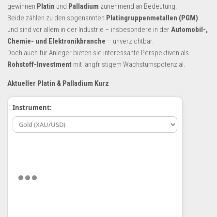
Dropshipping-Produkte
gewinnen
Platin
und
Palladium
zunehmend an Bedeutung.
Beide zählen zu den sogenannten
Platingruppenmetallen (PGM)
B2B Produkte
und sind vor allem in der Industrie – insbesondere in der
Automobil-,
Grosshandel
Chemie- und Elektronikbranche
– unverzichtbar.
Amazon
Doch auch für Anleger bieten sie interessante Perspektiven als
Rohstoff-Investment
mit langfristigem Wachstumspotenzial.
Aldi
Aktueller Platin & Palladium Kurz
Lidl
Kostenlos verkaufen
Instrument:
Anmelden
Kostenlos Registrieren
Newsletter