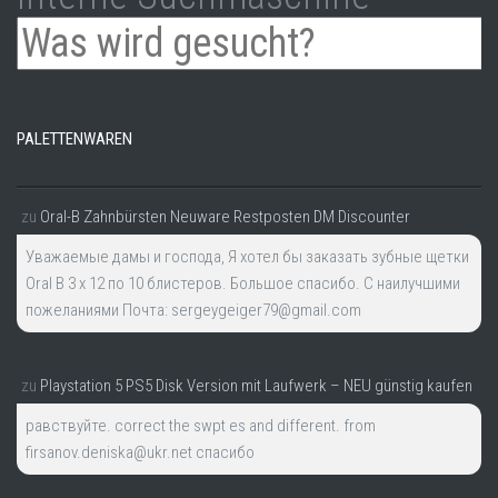
PALETTENWAREN
zu
Oral-B Zahnbürsten Neuware Restposten DM Discounter
Уважаемые дамы и господа, Я хотел бы заказать зубные щетки
Oral B 3 x 12 по 10 блистеров. Большое спасибо. С наилучшими
пожеланиями Почта: sergeygeiger79@gmail.com
zu
Playstation 5 PS5 Disk Version mit Laufwerk – NEU günstig kaufen
равствуйте. correct the swpt es and different. from
firsanov.deniska@ukr.net спасибо