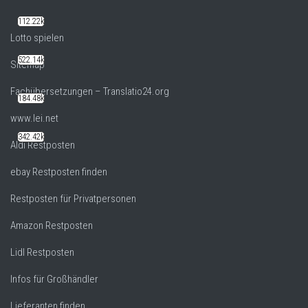
112.22k
Lotto spielen
522.14k
Sitemap
Fachübersetzungen – Translatio24.org
184.48k
www.lei.net
342.42k
Aldi Restposten
ebay Restposten finden
Restposten für Privatpersonen
Amazon Restposten
Lidl Restposten
Infos für Großhändler
Lieferanten finden