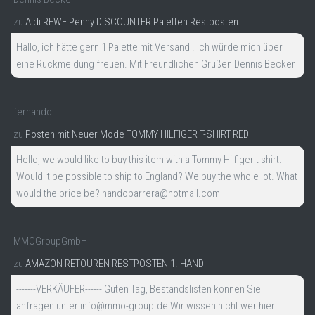
zu
Aldi REWE Penny DISCOUNTER Paletten Restposten
Hallo, ich hätte gern 1 Palette mit Versand . Ich würde mich über
eine Rückmeldung freuen. Mit Freundlichen Grüßen Dennis Becker
fernando
zu
Posten mit Neuer Mode TOMMY HILFIGER T-SHIRT RED
Hello, we would like to buy this item with a Tommy Hilfiger t shirt.
Would it be possible to ship to England? We buy the whole lot. What
would the price be? nandobarrera@hotmail.com
MMOGroupGmbH
zu
AMAZON RETOUREN RESTPOSTEN 1. HAND
-------VERKÄUFER------ Guten Tag, Bestandslisten können Sie
anfragen unter info@mmo-group.de Wir wissen nicht wer hier