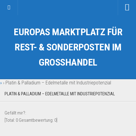
Startseite
EUROPAS MARKTPLATZ FÜR
Kategorien
Auto & Motorrad
REST- & SONDERPOSTEN IM
Drogerie & Tierbedarf
GROSSHANDEL
Fahrzeuge & Transport
Fashion & Mode
»
›
Platin & Palladium – Edelmetalle mit Industriepotenzial
Garten & Werkzeug
Geschäft, Büro & Schreibwaren
PLATIN & PALLADIUM – EDELMETALLE MIT INDUSTRIEPOTENZIAL
Geschenkartikel
Gefällt mir?:
Haushaltswaren
[Total:
0
Gesamtbewertung:
0
]
Handy und Smartphone
Kosmetik & Pflege