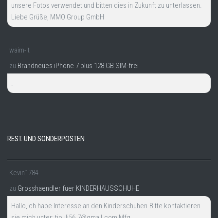
unsere Fotos verwendet und bitten dies in Zukunft zu unterlassen.
Liebe Grüße, MMO Group GmbH
waim-it
zu
Brandneues iPhone 7 plus 128 GB SIM-frei
.
REST. UND SONDERPOSTEN
Kevin1784
zu
Grosshaendler fuer KINDERHAUSSCHUHE
Hallo,ich habe Interesse an den Kinderschuhen.Bitte kontaktieren
sie mich unter: tiouli56.7@gmail.com Mfg