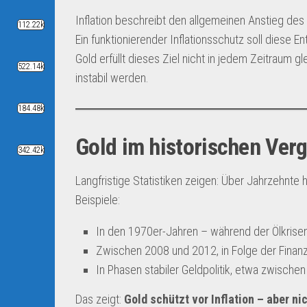
Inflation beschreibt den allgemeinen Anstieg des 
112.22k
Ein funktionierender Inflationsschutz soll diese
Gold erfüllt dieses Ziel nicht in jedem Zeitraum gle
522.14k
instabil werden.
184.48k
Gold im historischen Vergl
342.42k
Langfristige Statistiken zeigen: Über Jahrzehnte 
Beispiele:
In den 1970er-Jahren – während der Ölkrisen 
Zwischen 2008 und 2012, in Folge der Finanzk
In Phasen stabiler Geldpolitik, etwa zwische
Das zeigt:
Gold schützt vor Inflation – aber nic