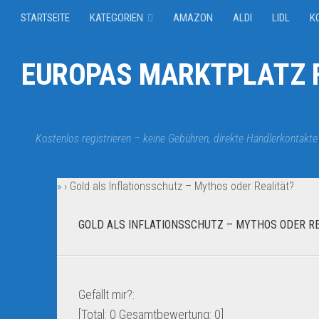
STARTSEITE
KATEGORIEN
AMAZON
ALDI
LIDL
K
EUROPAS MARKTPLATZ F
Kostenlos registrieren – keine Gebühren, direkte Händlerkontakte
»
›
Gold als Inflationsschutz – Mythos oder Realität?
GOLD ALS INFLATIONSSCHUTZ – MYTHOS ODER RE
Gefällt mir?:
[Total:
0
Gesamtbewertung:
0
]