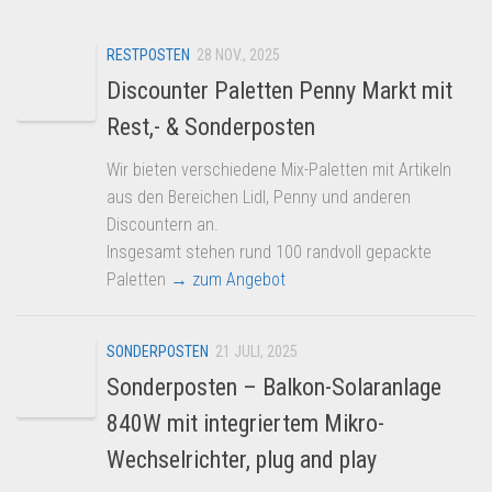
Dropshipping-Produkte
B2B Produkte
RESTPOSTEN
28 NOV., 2025
Grosshandel
Discounter Paletten Penny Markt mit
Amazon
Rest,- & Sonderposten
Aldi
Wir bieten verschiedene Mix-Paletten mit Artikeln
aus den Bereichen Lidl, Penny und anderen
Lidl
Discountern an.
Kostenlos verkaufen
Insgesamt stehen rund 100 randvoll gepackte
Anmelden
Paletten
→ zum Angebot
Kostenlos Registrieren
SONDERPOSTEN
21 JULI, 2025
Newsletter
Sonderposten – Balkon-Solaranlage
840W mit integriertem Mikro-
Wechselrichter, plug and play