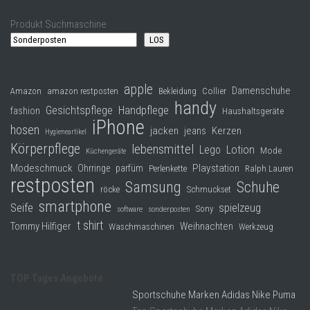
Produkt Suchmaschine
LOS
apple
Damenschuhe
Collier
Amazon
amazon restposten
Bekleidung
handy
Gesichtspflege
Handpflege
fashion
Haushaltsgeräte
iPhone
hosen
jacken
jeans
Kerzen
Hygieneartikel
Körperpflege
lebensmittel
Lego
Lotion
Mode
Küchengeräte
Modeschmuck
Playstation
Ohrringe
parfüm
Perlenkette
Ralph Lauren
restposten
Samsung
Schuhe
röcke
Schmuckset
smartphone
Seife
spielzeug
Sony
software
sonderposten
t shirt
Tommy Hilfiger
Weihnachten
Waschmaschinen
Werkzeug
TOP Tages Angebote
Sportschuhe Marken Adidas Nike Puma