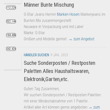
Männer Bunte Mischung
112.22k
G-Star Jeans Herren
Marken Hosen
Markenjeans im
Bunten Mix zusammengestellt.
522.14k
Neuware in Verpackung und mit Label
Marke: G-Star
184.48k
Größen und Modelle gemixt.
→ zum Angebot
342.42k
HÄNDLER SUCHEN
9 JAN., 2023
Suche Sonderposten / Restposten
Paletten Alles Haushaltswaren,
Elektronik,Garten,etc.
Guten Tag Zusammen,
Wir suchen Sonderposten / Restposten Paletten
mit einer Mindestabnahme von 1 Palette .
Artikel aller Art können gerne angeboten
→ zum