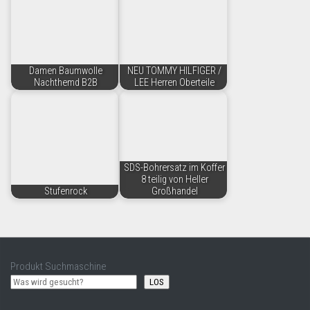
Damen Baumwolle
NEU TOMMY HILFIGER /
Nachthemd B2B
LEE Herren Oberteile
SDS-Bohrersatz im Koffer
8 teilig von Heller
Stufenrock
Großhandel
Produkt Suchmaschine
LOS