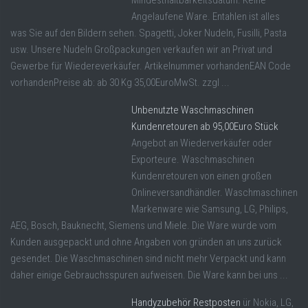
Mindesthaltbarkeitsdatum. Keine
Angelaufene Ware. Entahlen ist alles
was Sie auf den Bildern sehen. Spagetti, Joker Nudeln, Fusilli, Pasta
usw. Unsere Nudeln Großpackungen verkaufen wir an Privat und
Gewerbe für Wiedereverkäufer. Artikelnummer vorhandenEAN Code
vorhandenPreise ab: ab 30 Kg 35,00EuroMwSt. zzgl ...
Unbenutzte Waschmaschinen
Kundenretouren ab 95,00Euro Stück
Angebot an Wiederverkäufer oder
Exporteure. Waschmaschinen
Kundenretouren von einen großen
Onlineversandhändler. Waschmaschinen
Markenware wie Samsung, LG, Philips,
AEG, Bosch, Bauknecht, Siemens und Miele. Die Ware wurde vom
Kunden ausgepackt und ohne Angaben von gründen an uns zurück
gesendet. Die Waschmaschinen sind nicht mehr Verpackt und kann
daher einige Gebrauchsspuren aufweisen. Die Ware kann bei uns ...
Handyzubehör Restposten
ür Nokia, LG,