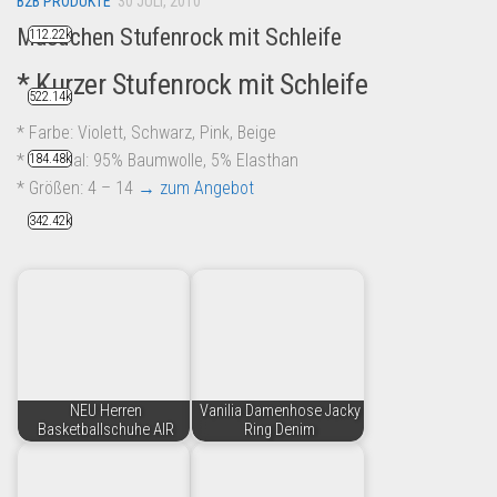
B2B PRODUKTE
30 JULI, 2010
Maedchen Stufenrock mit Schleife
112.22k
* Kurzer Stufenrock mit Schleife
522.14k
* Farbe: Violett, Schwarz, Pink, Beige
* Material: 95% Baumwolle, 5% Elasthan
184.48k
* Größen: 4 – 14
→ zum Angebot
342.42k
NEU Herren
Vanilia Damenhose Jacky
Basketballschuhe AIR
Ring Denim