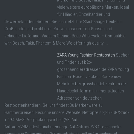
Marken wie Bosch, Fakir, Phantom und
viele weitere europäische Marken. Ideal
für Händler, Einzelhändler und
Gewerbekunden. Sichern Sie sich jetzt Ihre Staubsaugerbeutel im
Großhandel und profitieren Sie von unseren Top-Preisen und
schneller Lieferung. Vacuum Cleaner Bags Wholesale – Compatible
with Bosch, Fakir, Phantom & More We offer high-quality ...
ZARA Young Fashion Restposten
Suchen
und Finden auf b2b-
grosshaendleradressen.de ZARA Young
Fashion. Hosen, Jacken, Röcke usw.
Mehr Info bei grosshandel-zentrum.de -
Handelsplattform mit immer aktuellen
Adressen von deutschen
Restpostenhändlern. Bei uns findest Du Markenware zu
Hammerpreisen! Besuche unsere Website! Nettopreis:3,85 EUR/Stück
+ 19% MwSt.Verpackungseinheit (VE):Auf
Anfrage/VBMindestabnahmemenge:Auf Anfrage/VB Grosshändler