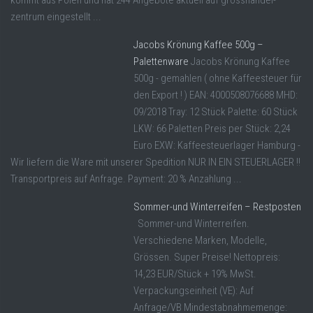
kommt aus Polen und hat 244 Angebote aktuell auf grosshandel-
zentrum eingestellt ...
Jacobs Krönung Kaffee 500g –
Palettenware
Jacobs Krönung Kaffee
500g - gemahlen ( ohne Kaffeesteuer für
den Export ! ) EAN: 4000508076688 MHD:
09/2018 Tray: 12 Stück Palette: 60 Stück
LKW: 66 Paletten Preis per Stück: 2,24
Euro EXW: Kaffeesteuerlager Hamburg -
Wir liefern die Ware mit unserer Spedition NUR IN EIN STEUERLAGER !!
Transportpreis auf Anfrage. Payment: 20 % Anzahlung ...
Sommer-und Winterreifen – Restposten
Sommer-und Winterreifen.
Verschiedene Marken, Modelle,
Grössen. Super Preise! Nettopreis:
14,23 EUR/Stück + 19% MwSt.
Verpackungseinheit (VE): Auf
Anfrage/VB Mindestabnahmemenge: