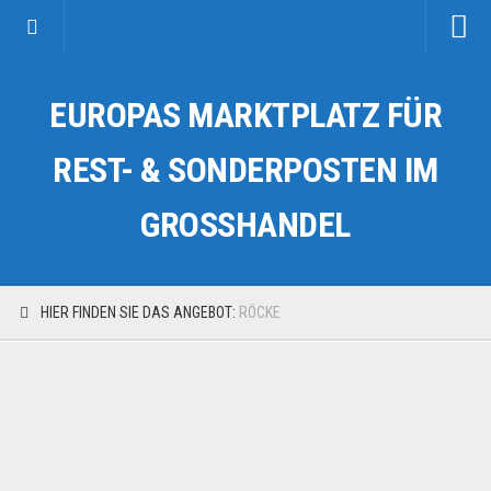
Startseite
EUROPAS MARKTPLATZ FÜR
Kategorien
Auto & Motorrad
REST- & SONDERPOSTEN IM
Drogerie & Tierbedarf
GROSSHANDEL
Fahrzeuge & Transport
Fashion & Mode
Garten & Werkzeug
HIER FINDEN SIE DAS ANGEBOT:
RÖCKE
Geschäft, Büro & Schreibwaren
Geschenkartikel
Haushaltswaren
Handy und Smartphone
Kosmetik & Pflege