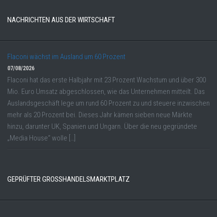
NACHRICHTEN AUS DER WIRTSCHAFT
Flaconi wächst im Ausland um 60 Prozent
07/08/2026
Flaconi hat das erste Halbjahr mit 23 Prozent Wachstum und über 300
Mio. Euro Umsatz abgeschlossen, wie das Unternehmen mitteilt. Das
Auslandsgeschäft lege um rund 60 Prozent zu und steuere inzwischen
mehr als 20 Prozent bei. Dieses Jahr kämen sieben neue Märkte
hinzu, darunter UK, Spanien und Ungarn. Über die neu gegründete
„Media House“ wolle […]
GEPRÜFTER GROSSHANDELSMARKTPLATZ