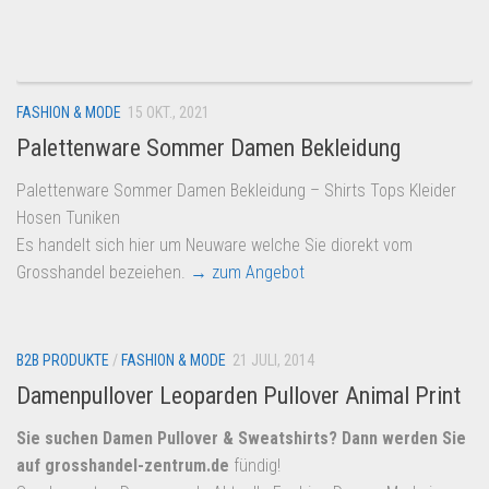
Dropshipping-Produkte
B2B Produkte
Grosshandel
FASHION & MODE
15 OKT., 2021
Amazon
Palettenware Sommer Damen Bekleidung
Aldi
Palettenware Sommer Damen Bekleidung – Shirts Tops Kleider
Lidl
Hosen Tuniken
Kostenlos verkaufen
Es handelt sich hier um Neuware welche Sie diorekt vom
Grosshandel bezeiehen.
→ zum Angebot
Anmelden
Kostenlos Registrieren
Newsletter
B2B PRODUKTE
/
FASHION & MODE
21 JULI, 2014
Damenpullover Leoparden Pullover Animal Print
Sie suchen Damen Pullover & Sweatshirts? Dann werden Sie
auf
grosshandel-zentrum.de
fündig!