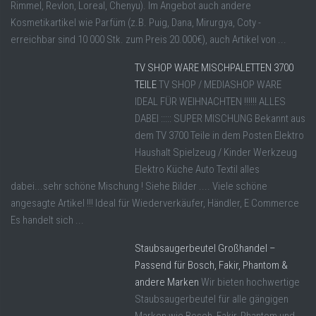
Rimmel, Revlon, Loreal, Chenyu). Im Angebot auch andere
Kosmetikartikel wie Parfüm (z.B. Puig, Dana, Mirurgya, Coty -
erreichbar sind 10 000 Stk. zum Preis 20.000€), auch Artikel von ...
TV SHOP WARE MISCHPALETTEN 3700
TEILE
TV SHOP / MEDIASHOP WARE
IDEAL FÜR WEIHNACHTEN !!!!!! ALLES
DABEI ::::: SUPER MISCHUNG Bekannt aus
dem TV 3700 Teile in dem Posten Elektro
Haushalt Spielzeug / Kinder Werkzeug
Elektro Küche Auto Textil alles
dabei...sehr schöne Mischung ! Siehe Bilder .... Viele schöne
angesagte Artikel !!! Ideal für Wiederverkäufer, Händler, E Commerce
Es handelt sich ...
Staubsaugerbeutel Großhandel –
Passend für Bosch, Fakir, Phantom &
andere Marken
Wir bieten hochwertige
Staubsaugerbeutel für alle gängigen