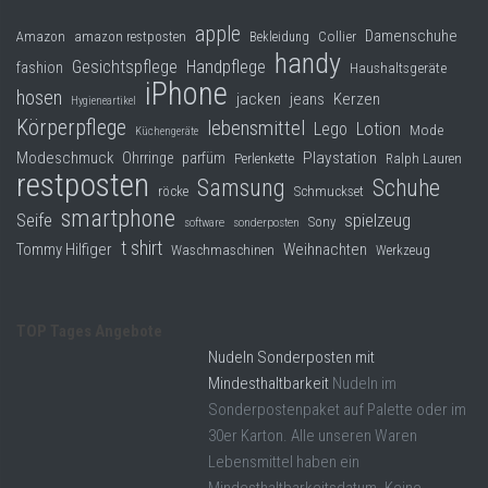
apple
Damenschuhe
Collier
Amazon
amazon restposten
Bekleidung
handy
Gesichtspflege
Handpflege
fashion
Haushaltsgeräte
iPhone
hosen
jacken
jeans
Kerzen
Hygieneartikel
Körperpflege
lebensmittel
Lego
Lotion
Mode
Küchengeräte
Modeschmuck
Playstation
Ohrringe
parfüm
Perlenkette
Ralph Lauren
restposten
Samsung
Schuhe
röcke
Schmuckset
smartphone
Seife
spielzeug
Sony
software
sonderposten
t shirt
Tommy Hilfiger
Weihnachten
Waschmaschinen
Werkzeug
TOP Tages Angebote
Nudeln Sonderposten mit
Mindesthaltbarkeit
Nudeln im
Sonderpostenpaket auf Palette oder im
30er Karton. Alle unseren Waren
Lebensmittel haben ein