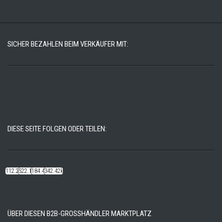
SICHER BEZAHLEN BEIM VERKÄUFER MIT:
DIESE SEITE FOLGEN ODER TEILEN:
112.22k
522.14k
184.48k
342.42k
ÜBER DIESEN B2B-GROSSHÄNDLER MARKTPLATZ