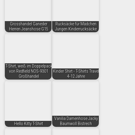
Grosshandel Ganeder
Rucksäcke für Mädchen
Herren Jeanshose G15
Jungen Kinderrucksäcke
T-Shirt, weiß im Doppelpack
von Redfield NOS-9301
Kinder Shirt - T-Shirts Travel
Großhandel
4-12 Jahre
Vanilia Damenhose Jacky
Hello Kitty T-Shirt
Baumwoll Bistrech