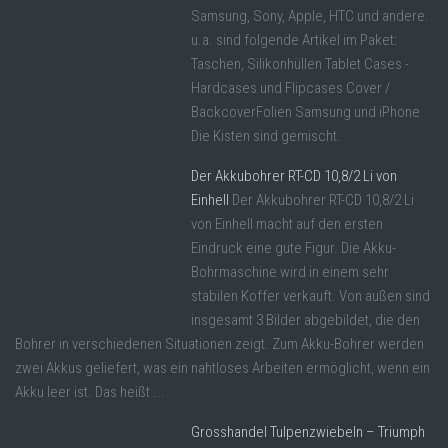
Samsung, Sony, Apple, HTC und andere.
u.a. sind folgende Artikel im Paket:
Taschen, Silikonhüllen Tablet Cases -
Hardcases und Flipcases Cover /
BackcoverFolien Samsung und iPhone
Die Kisten sind gemischt.
Der Akkubohrer RT-CD 10,8/2 Li von
Einhell
Der Akkubohrer RT-CD 10,8/2 Li
von Einhell macht auf den ersten
Eindruck eine gute Figur. Die Akku-
Bohrmaschine wird in einem sehr
stabilen Koffer verkauft. Von außen sind
insgesamt 3 Bilder abgebildet, die den
Bohrer in verschiedenen Situationen zeigt. Zum Akku-Bohrer werden
zwei Akkus geliefert, was ein nahtloses Arbeiten ermöglicht, wenn ein
Akku leer ist. Das heißt ...
Grosshandel Tulpenzwiebeln – Triumph