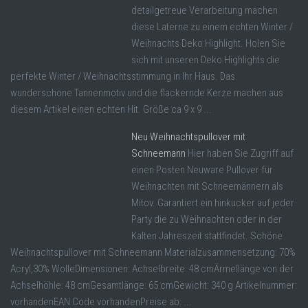
detailgetreue Verarbeitung machen
diese Laterne zu einem echten Winter /
Weihnachts Deko Highlight. Holen Sie
sich mit unseren Deko Highlights die
perfekte Winter / Weihnachtsstimmung in Ihr Haus. Das
wunderschöne Tannenmotiv und die flackernde Kerze machen aus
diesem Artikel einen echten Hit. Größe ca 9 x 9 ...
Neu Weihnachtspullover mit
Schneemann
Hier haben Sie Zugriff auf
einen Posten Neuware Pullover für
Weihnachten mit Schneemännern als
Mitov. Garantiert ein hinkucker auf jeder
Party die zu Weihnachten oder in der
Kalten Jahreszeit stattfindet. Schöne
Weihnachtspullover mit Schneemann Materialzusammensetzung: 70%
Acryl,30% WolleDimensionen: Achselbreite: 48 cmÄrmellänge von der
Achselhöhle: 48 cmGesamtlänge: 65 cmGewicht: 340 g Artikelnummer:
vorhandenEAN Code vorhandenPreise ab: ...