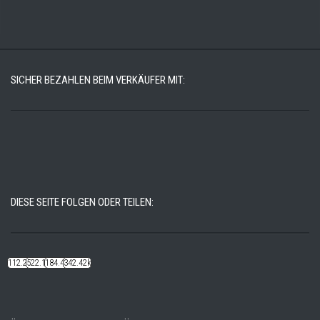
SICHER BEZAHLEN BEIM VERKÄUFER MIT:
DIESE SEITE FOLGEN ODER TEILEN:
112.22k
522.14k
184.48k
342.42k