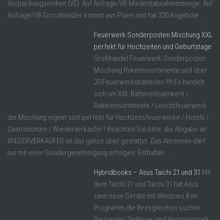
Verpackungseinheit (VE): Auf Anfrage/VB Mindestabnahmemenge: Auf
Anfrage/VB Grosshändler kommt aus Polen und hat 320 Angebote ...
Feuerwerk Sonderposten Mischung XXL
perfekt für Hochzeiten und Geburtstage
Großhandel Feuerwerk Sonderposten
Mischung Raketensortimente und über
20 Feuerwerksbatterien !!!!! Es handelt
sich um XXL Batteriefeuerwerk /
Raketensortimente / Leuchtfeuerwerk
die Mischung eignet sich perfekt für Hochzeitsfeuerwerke / Hotels /
Gastronomen / Wiederverkäufer ! Beachten Sie bitte, die Abgabe an
WIEDERVERKÄUFER ist das ganze über gestattet. Das Abrennen darf
nur mit einer Sondergenehmigung erfolgen. Enthalten ...
Hybridbooks – Asus Taichi 21 und 31
Mit
dem Taichi 21 und Taichi 31 hat Asus
zwei neue Geräte mit Windows 8 im
Programm die Ihresgleichen suchen.
Die beiden Zwillinge sind leistungsstark