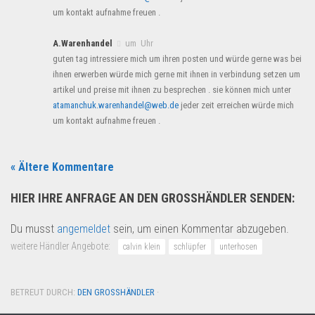
um kontakt aufnahme freuen .
A.Warenhandel
um Uhr
guten tag intressiere mich um ihren posten und würde gerne was bei
ihnen erwerben würde mich gerne mit ihnen in verbindung setzen um
artikel und preise mit ihnen zu besprechen . sie können mich unter
atamanchuk.warenhandel@web.de
jeder zeit erreichen würde mich
um kontakt aufnahme freuen .
« Ältere Kommentare
HIER IHRE ANFRAGE AN DEN GROSSHÄNDLER SENDEN:
Du musst
angemeldet
sein, um einen Kommentar abzugeben.
weitere Händler Angebote:
calvin klein
schlüpfer
unterhosen
BETREUT DURCH:
DEN GROSSHÄNDLER
·