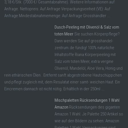
3,18 €/Stk. (7000 €/ Gesamtabnahme). Weitere Informationen auf
Anfrage. Nettopreis: Auf Anfrage Verpackungseinheit (VE): Auf
Anfrage Mindestabnahmemenge: Auf Anfrage Grosshändler ...
Dusch-Peeling mit Olivenöl & Salz vom
toten Meer
Sie suchen Körperpflege?
Dann werden Sie auf grosshandel-
zentrum.de fündig! 100% natürliche
Inhaltstoffe Riana Körperpeeling mit
Salz vom toten Meer, extra vergine
Olivenöl, Mandelöl, Aloe Vera, Honig und
rein ethärischen Ölen . Entfernt sanft abgestrobene Hautschüppchen
und pflegt zugleich mit, dem Resulatat einer samt- weichen Haut. Ein
Eincremen dannach ist nicht nötig. Erhältlich in der 250ml ...
Mischpaletten Rücksendungen 1 Wahl
Amazon
Rücksendungen des giganten
Amazon 1 Wahl. Je Palette 250 Artikel so
wie auf den Bildern zu sehen. Amazon
Paletten 1 Wahl, Verpackungen sind