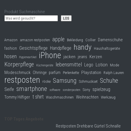
Produkt Suchmaschine
LOS
apple
Damenschuhe
Collier
Amazon
amazon restposten
Bekleidung
handy
Gesichtspflege
Handpflege
fashion
Haushaltsgeräte
iPhone
hosen
jacken
jeans
Kerzen
Hygieneartikel
Körperpflege
lebensmittel
Lego
Lotion
Mode
Küchengeräte
Modeschmuck
Playstation
Ohrringe
parfüm
Perlenkette
Ralph Lauren
restposten
Samsung
Schuhe
röcke
Schmuckset
smartphone
Seife
spielzeug
Sony
software
sonderposten
t shirt
Tommy Hilfiger
Weihnachten
Waschmaschinen
Werkzeug
TOP Tages Angebote
Restposten Drehbare Gürtel Schnalle