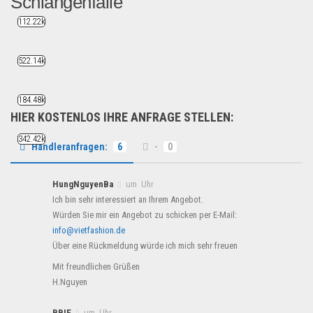
Schlangenfalle
112.22k
Diese extra große Nacktschn...
B2B Produkte
522.14k
184.48k
HIER KOSTENLOS IHRE ANFRAGE STELLEN:
342.42k
Händleranfragen:
6
-
0
HungNguyenBa
um Uhr
Ich bin sehr interessiert an Ihrem Angebot.
Würden Sie mir ein Angebot zu schicken per E-Mail:
info@vietfashion.de
Über eine Rückmeldung würde ich mich sehr freuen
Mit freundlichen Grüßen
H.Nguyen
BBIE
um Uhr