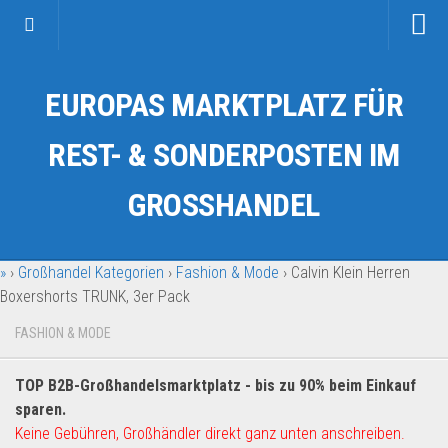
Startseite
EUROPAS MARKTPLATZ FÜR
Kategorien
Auto & Motorrad
REST- & SONDERPOSTEN IM
Drogerie & Tierbedarf
GROSSHANDEL
Fahrzeuge & Transport
Fashion & Mode
»
›
Großhandel Kategorien
›
Fashion & Mode
›
Calvin Klein Herren
Garten & Werkzeug
Boxershorts TRUNK, 3er Pack
Geschäft, Büro & Schreibwaren
FASHION & MODE
Geschenkartikel
Haushaltswaren
TOP B2B-Großhandelsmarktplatz - bis zu 90% beim Einkauf
Handy und Smartphone
sparen.
Keine Gebühren, Großhändler direkt ganz unten anschreiben.
Kosmetik & Pflege