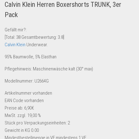
Calvin Klein Herren Boxershorts TRUNK, 3er
Lebensmittel & Getränke
Pack
Multimedia & Elektro
Münzen
Gefällt mir?:
[Total:
38
Gesamtbewertung:
3.8
]
Spielzeug & Games
Calvin Klein
Underwear.
Schuhe & Accessoires
95% Baumwolle, 5% Elasthan
Sport & Freizeit
Pflegehinweis: Maschinenwäsche kalt (30° max)
Uhren & Schmuck
Wohnen & Einrichten
Modellnummer: U2664G
Restposten-Angebote
Artikelnummer
vorhanden
Restposten für Privatpersonen
EAN Code
vorhanden
Preise ab: 6,90€
eBay Restposten kaufen
MwSt. zzgl. 19,00 %
Sonderposten-Angebote
Stück pro Verpackungseinheiten:
2
Gewicht in KG
0.00
Saison & Eventprodkte
Mindestbestellmenge in VE
mindestens 1 VE