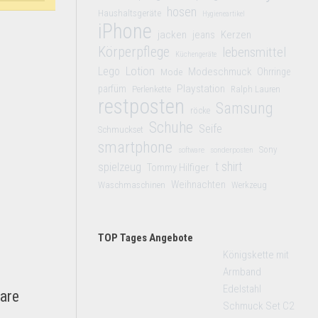
hosen
Haushaltsgeräte
Hygieneartikel
iPhone
jacken
jeans
Kerzen
Körperpflege
lebensmittel
Küchengeräte
Lego
Lotion
Modeschmuck
Mode
Ohrringe
Playstation
parfüm
Perlenkette
Ralph Lauren
restposten
Samsung
röcke
Schuhe
Seife
Schmuckset
smartphone
Sony
software
sonderposten
t shirt
spielzeug
Tommy Hilfiger
Weihnachten
Waschmaschinen
Werkzeug
TOP Tages Angebote
Königskette mit
Armband
Edelstahl
are
Schmuck Set C2