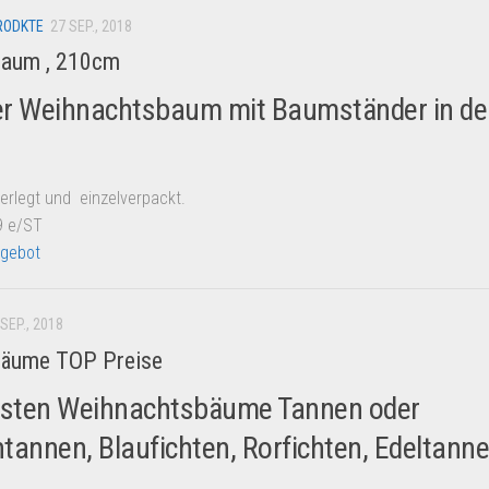
RODKTE
27 SEP., 2018
baum , 210cm
er Weihnachtsbaum mit Baumständer in de
zerlegt und einzelverpackt.
9 e/ST
gebot
 SEP., 2018
bäume TOP Preise
osten Weihnachtsbäume Tannen oder
annen, Blaufichten, Rorfichten, Edeltanne