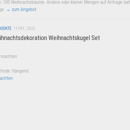
 100 Weihnachsbäume. Andere oder kleiner Mengen auf Anfrage sie
ge:
→ zum Angebot
RODKTE
19 OKT., 2023
ihnachtsdekoration Weihnachtskugel Set
ihnachten
thode: Hängend
achten