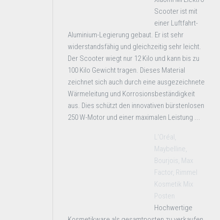
Scooter ist mit
einer Luftfahrt-
Aluminium-Legierung gebaut. Er ist sehr
widerstandsfähig und gleichzeitig sehr leicht.
Der Scooter wiegt nur 12 Kilo und kann bis zu
100 Kilo Gewicht tragen. Dieses Material
zeichnet sich auch durch eine ausgezeichnete
Wärmeleitung und Korrosionsbeständigkeit
aus. Dies schützt den innovativen bürstenlosen
250 W-Motor und einer maximalen Leistung ...
L’Oréal,
Maybelline,
Bourjois, Max
Factor, Rimmel
Kosmetik Mix
Posten
Hochwertige
Kosmetikware als gesamtposten zu verkaufen.