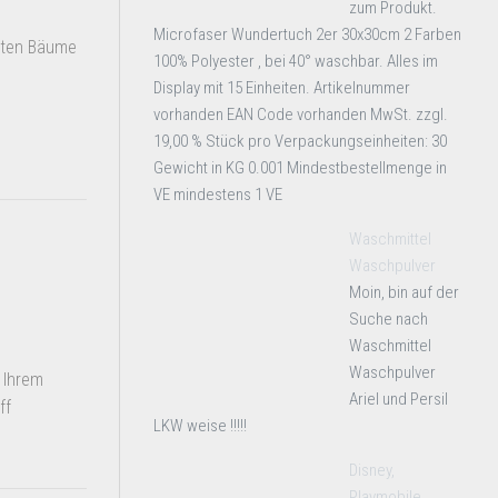
zum Produkt.
Microfaser Wundertuch 2er 30x30cm 2 Farben
lten Bäume
100% Polyester , bei 40° waschbar. Alles im
Display mit 15 Einheiten. Artikelnummer
vorhanden EAN Code vorhanden MwSt. zzgl.
19,00 % Stück pro Verpackungseinheiten: 30
Gewicht in KG 0.001 Mindestbestellmenge in
VE mindestens 1 VE
Waschmittel
Waschpulver
Moin, bin auf der
Suche nach
Waschmittel
Waschpulver
 Ihrem
Ariel und Persil
ff
LKW weise !!!!!
Disney,
Playmobile,