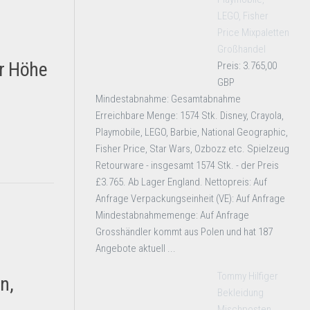
LEGO, Fisher
Price Mixpaletten
Großhandel
r Höhe
Preis: 3.765,00
GBP
Mindestabnahme: Gesamtabnahme
Erreichbare Menge: 1574 Stk. Disney, Crayola,
Playmobile, LEGO, Barbie, National Geographic,
Fisher Price, Star Wars, Ozbozz etc. Spielzeug
Retourware - insgesamt 1574 Stk. - der Preis
£3.765. Ab Lager England. Nettopreis: Auf
Anfrage Verpackungseinheit (VE): Auf Anfrage
Mindestabnahmemenge: Auf Anfrage
Grosshändler kommt aus Polen und hat 187
Angebote aktuell ...
Tommy Hilfiger
n,
Bekleidung
Mischposten