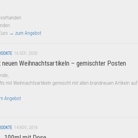
: vorhanden
nden
 Euro
→ zum Angebot
RODKTE
16 SEP., 2020
 neuen Weihnachtsartikeln – gemischter Posten
unde,
s mit Weihnachtsartikeln gemischt mit allen brandneuen Artikeln auf
m Angebot
RODKTE
14 NOV., 2018
 , 100ml mit Dose