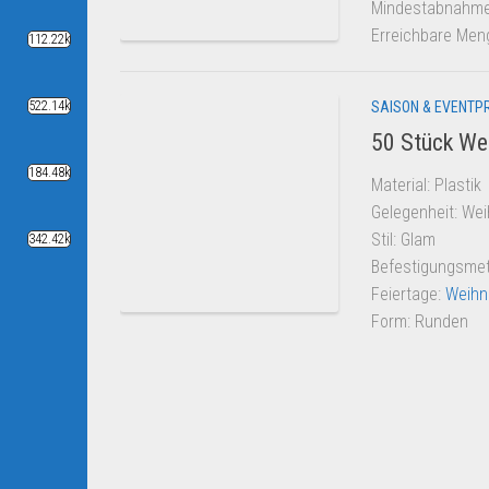
Mindestabnahme:
Erreichbare Men
112.22k
SAISON & EVENTP
522.14k
50 Stück We
184.48k
Material: Plastik
Gelegenheit: We
Stil: Glam
342.42k
Befestigungsme
Feiertage:
Weihn
Form: Runden