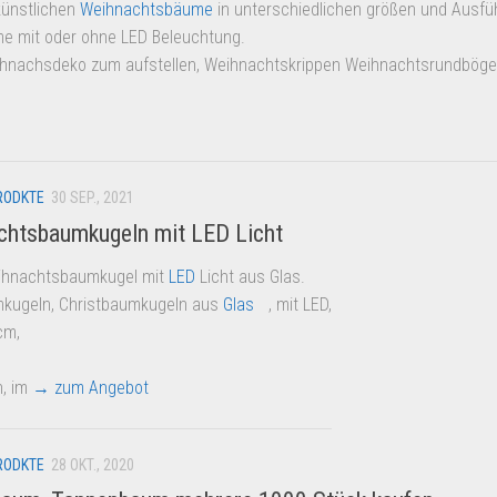
künstlichen
Weihnachtsbäume
in unterschiedlichen größen und Ausfü
 mit oder ohne LED Beleuchtung.
hnachsdeko zum aufstellen, Weihnachtskrippen Weihnachtsrundbög
RODKTE
30 SEP., 2021
chtsbaumkugeln mit LED Licht
ihnachtsbaumkugel mit
LED
Licht aus Glas.
kugeln, Christbaumkugeln aus
Glas
, mit LED,
cm,
n, im
→ zum Angebot
RODKTE
28 OKT., 2020