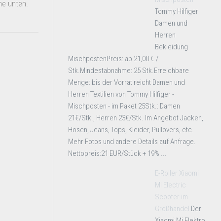
he unten.
Tommy Hilfiger
Damen und
Herren
Bekleidung
MischpostenPreis: ab 21,00 € /
Stk.Mindestabnahme: 25 Stk.Erreichbare
Menge: bis der Vorrat reicht Damen und
Herren Textilien von Tommy Hilfiger -
Mischposten - im Paket 25Stk.: Damen
21€/Stk., Herren 23€/Stk. Im Angebot Jacken,
Hosen, Jeans, Tops, Kleider, Pullovers, etc.
Mehr Fotos und andere Details auf Anfrage.
Nettopreis:21 EUR/Stück + 19% ...
E-Roller Xiaomi
Mi Electric
Scooter im
Großhandel
Der
Xiaomi Mi Elektro