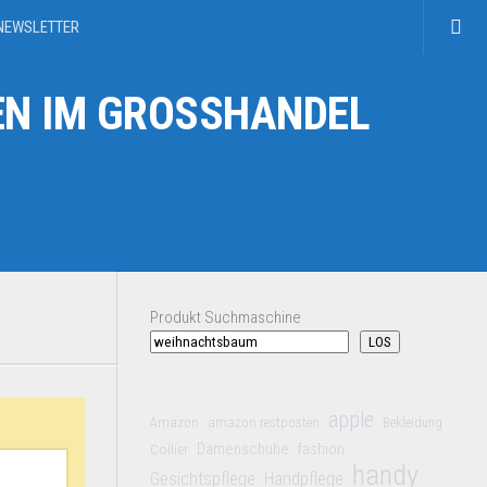
NEWSLETTER
N IM GROSSHANDEL
Produkt Suchmaschine
LOS
apple
Amazon
amazon restposten
Bekleidung
Damenschuhe
Collier
fashion
handy
Gesichtspflege
Handpflege