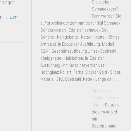
Sie suchen
hrungen.
Schmucksets?
Dann werden Sie
en
→ zum
auf grosshandel-zentrum.de fündig! Schmuck
Sonderposten - Edelstahlschmuck Set.
Schöne - Königskette - Ketten - Kette - Königs
Armband. In Exklusiver Ausführung. Modell
C2/41 Geschäftsauflösung Unisex Edelstahl
Königskette - Halsketten. In Edelstahl
Ausführung. Mit Karabinerverschluss -
Hochglanz Poliert. Farbe: Bicolor Gold - Silber.
Material: 316L Edelstahl. Kette - Länge ca.: ...
Microfaser
Fischtuch 2er im
Display
Details zu
diesem Artikel
mit
Beschreibung