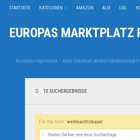
STARTSEITE
KATEGORIEN
AMAZON
ALDI
LIDL
K
EUROPAS MARKTPLATZ F
Kostenlos registrieren – keine Gebühren, direkte Händlerkontakte
10 SUCHERGEBNISSE
For the term "
weihnachtsbaum
".