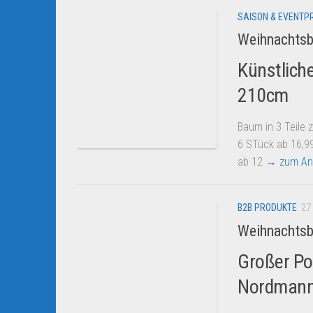
SAISON & EVENTP
Weihnachts
Künstlich
210cm
Baum in 3 Teile 
6 STück ab 16,9
ab 12
→ zum An
B2B PRODUKTE
27
Weihnachts
Großer P
Nordmannt