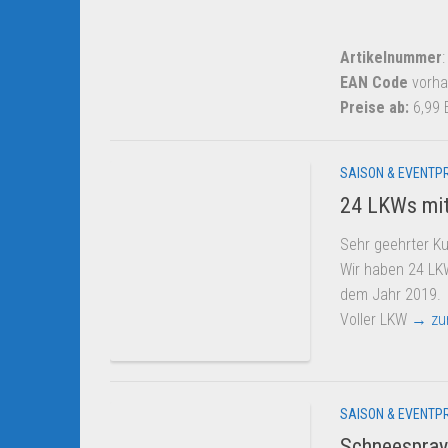
Artikelnummer
EAN Code
vorha
Preise ab:
6,99
SAISON & EVENTP
24 LKWs mit
Sehr geehrter K
Wir haben 24 LKW
dem Jahr 2019.
Voller LKW
→ zu
SAISON & EVENTP
Schneespray