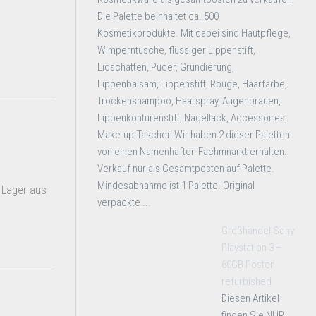
Die Palette beinhaltet ca. 500
Kosmetikprodukte. Mit dabei sind Hautpflege,
Wimperntusche, flüssiger Lippenstift,
Lidschatten, Puder, Grundierung,
Lippenbalsam, Lippenstift, Rouge, Haarfarbe,
Trockenshampoo, Haarspray, Augenbrauen,
Lippenkonturenstift, Nagellack, Accessoires,
Make-up-Taschen Wir haben 2 dieser Paletten
von einen Namenhaften Fachmnarkt erhalten.
Verkauf nur als Gesamtposten auf Palette.
Mindesabnahme ist 1 Palette. Original
 Lager aus
verpackte ...
Großhandel Sony
Playstation 3 –
60GB Posten
refurbished
Diesen Artikel
finden Sie NUR