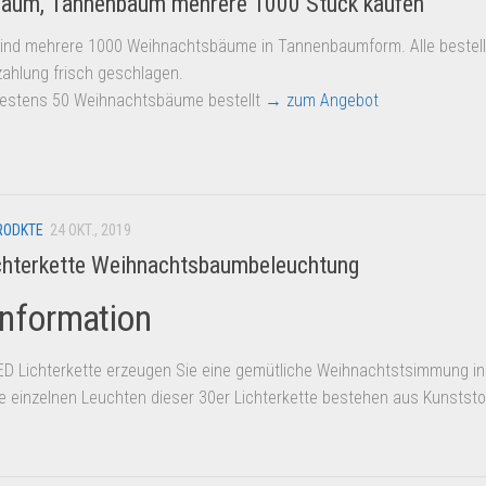
aum, Tannenbaum mehrere 1000 Stück kaufen
ind mehrere 1000 Weihnachtsbäume in Tannenbaumform. Alle bestel
ahlung frisch geschlagen.
estens 50 Weihnachtsbäume bestellt
→ zum Angebot
RODKTE
24 OKT., 2019
chterkette Weihnachtsbaumbeleuchtung
information
LED Lichterkette erzeugen Sie eine gemütliche Weihnachtstsimmung in
e einzelnen Leuchten dieser 30er Lichterkette bestehen aus Kunststo