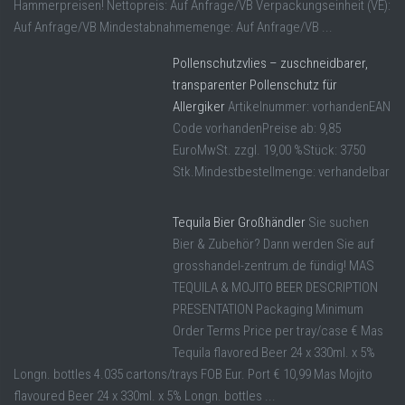
Hammerpreisen! Nettopreis: Auf Anfrage/VB Verpackungseinheit (VE):
Auf Anfrage/VB Mindestabnahmemenge: Auf Anfrage/VB ...
Pollenschutzvlies – zuschneidbarer,
transparenter Pollenschutz für
Allergiker
Artikelnummer: vorhandenEAN
Code vorhandenPreise ab: 9,85
EuroMwSt. zzgl. 19,00 %Stück: 3750
Stk.Mindestbestellmenge: verhandelbar
Tequila Bier Großhändler
Sie suchen
Bier & Zubehör? Dann werden Sie auf
grosshandel-zentrum.de fündig! MAS
TEQUILA & MOJITO BEER DESCRIPTION
PRESENTATION Packaging Minimum
Order Terms Price per tray/case € Mas
Tequila flavored Beer 24 x 330ml. x 5%
Longn. bottles 4.035 cartons/trays FOB Eur. Port € 10,99 Mas Mojito
flavoured Beer 24 x 330ml. x 5% Longn. bottles ...