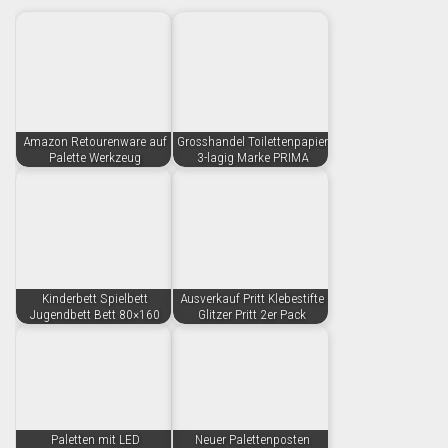
Amazon Retourenware auf
Grosshandel Toilettenpapier
Palette Werkzeug
3-lagig Marke PRIMA
Kinderbett Spielbett
Ausverkauf Pritt Klebestifte
Jugendbett Bett 80×160
Glitzer Pritt 2er Pack
Paletten mit LED
Neuer Palettenposten