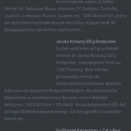
Konsolengeräte sauber zu halten.
Perfekt für: Tastaturen, Mäuse, Konsolen, PC-Gehäuse, Controller,
Joysticks, Lenkräder, Drucker, Scanner, etc. 100% Alkohol-frei! Jetzt in
der aufrechten Frischhalte-Box mit Verschluss-Klappe! Inhalt: 80
Reinigungstücher (alkoholfrei, holzfaserfrei ...
Jacobs Krönung 500 g Restposten
Suchen und Finden auf grosshandel-
zentrum.de Jacobs Krönung 500 g
Restposten - Dauerangebot! Preis nur
1,95€/ Packung. Mehr Info bei
grosshandel-zentrum.de -
Handelsplattform mit immer aktuellen
Adressen von deutschen Restpostenhändlern. Bei uns findest Du
Markenware zu Hammerpreisen! Besuche unsere Website!
Nettopreis: 1,95 EUR/Stück + 19% MwSt. Verpackungseinheit (VE): Auf
Anfrage/VB Mindestabnahmemenge: Auf Anfrage/VB Grosshändler
kommt aus ...
Großhandel Katzenstreu – Cat`s Best