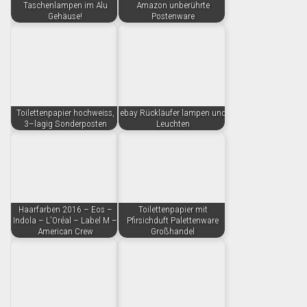
Taschenlampen im Alu
Amazon unberührte
Gehäuse!
Postenware
Toilettenpapier hochweiss,
ebay Rückläufer lampen und
3–lagig Sonderposten
Leuchten
Haarfarben 2016 – Eos –
Toilettenpapier mit
Indola – L’Oréal – Label M –
Pfirsichduft Palettenware
American Crew
Großhandel