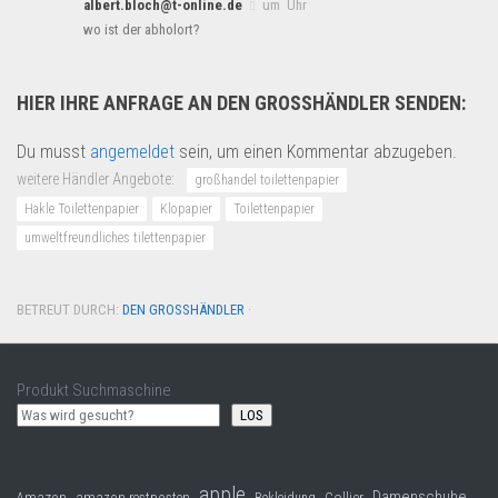
albert.bloch@t-online.de
um Uhr
wo ist der abholort?
HIER IHRE ANFRAGE AN DEN GROSSHÄNDLER SENDEN:
Du musst
angemeldet
sein, um einen Kommentar abzugeben.
weitere Händler Angebote:
großhandel toilettenpapier
Hakle Toilettenpapier
Klopapier
Toilettenpapier
umweltfreundliches tilettenpapier
BETREUT DURCH:
DEN GROSSHÄNDLER
·
Produkt Suchmaschine
LOS
apple
Damenschuhe
Collier
Amazon
amazon restposten
Bekleidung