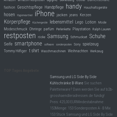
handy
Gesichtspflege
Handpflege
fashion
Haushaltsgeräte
iPhone
hosen
jacken
jeans
Kerzen
Hygieneartikel
Körperpflege
lebensmittel
Lego
Lotion
Mode
Küchengeräte
Modeschmuck
Playstation
Ohrringe
parfüm
Perlenkette
Ralph Lauren
restposten
Samsung
Schuhe
röcke
Schmuckset
smartphone
Seife
spielzeug
Sony
software
sonderposten
t shirt
Tommy Hilfiger
Weihnachten
Waschmaschinen
Werkzeug
TOP Tages Angebote
Samsung und LG Side By Side
Kühlschränke B-Ware
Sie suchen
Palettenware? Dann werden Sie auf b2b-
grosshaendleradressen.de fündig!
Preis: 425,00 EURMindestabnahme:
153Menge: 153 Sonderposten A - B Mix
153 Stück Samsung und LG Side By Side