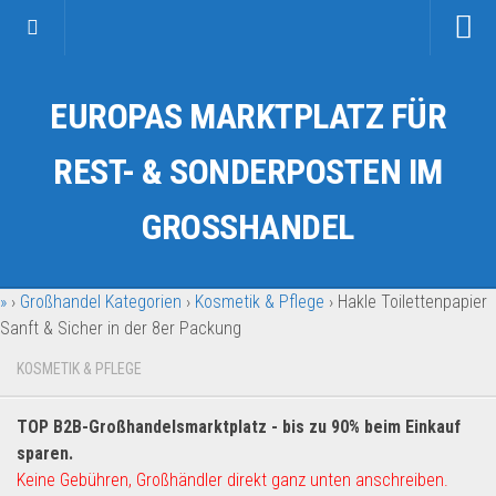
Startseite
EUROPAS MARKTPLATZ FÜR
Kategorien
Auto & Motorrad
REST- & SONDERPOSTEN IM
Drogerie & Tierbedarf
GROSSHANDEL
Fahrzeuge & Transport
Fashion & Mode
»
›
Großhandel Kategorien
›
Kosmetik & Pflege
›
Hakle Toilettenpapier
Garten & Werkzeug
Sanft & Sicher in der 8er Packung
Geschäft, Büro & Schreibwaren
KOSMETIK & PFLEGE
Geschenkartikel
Haushaltswaren
TOP B2B-Großhandelsmarktplatz - bis zu 90% beim Einkauf
Handy und Smartphone
sparen.
Keine Gebühren, Großhändler direkt ganz unten anschreiben.
Kosmetik & Pflege