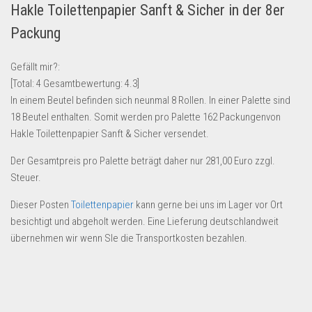
Hakle Toilettenpapier Sanft & Sicher in der 8er
Lebensmittel & Getränke
Packung
Multimedia & Elektro
Münzen
Gefällt mir?:
[Total:
4
Gesamtbewertung:
4.3
]
Spielzeug & Games
In einem Beutel befinden sich neunmal 8 Rollen. In einer Palette sind
Schuhe & Accessoires
18 Beutel enthalten. Somit werden pro Palette 162 Packungenvon
Sport & Freizeit
Hakle Toilettenpapier Sanft & Sicher versendet.
Uhren & Schmuck
Der Gesamtpreis pro Palette beträgt daher nur 281,00 Euro zzgl.
Steuer.
Wohnen & Einrichten
Restposten-Angebote
Dieser Posten
Toilettenpapier
kann gerne bei uns im Lager vor Ort
besichtigt und abgeholt werden. Eine Lieferung deutschlandweit
Restposten für Privatpersonen
übernehmen wir wenn SIe die Transportkosten bezahlen.
eBay Restposten kaufen
Sonderposten-Angebote
Saison & Eventprodkte