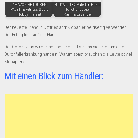
AMAZON RETOUREN
4 LKW´s 132 Paletten Hakle
PALETTE Fitness Sport
Toilettenpapier
Hobby Freizeit
Kamile/Lavendel
Der neueste Trend in Ostfriesland: Klopapier beidseitig verwenden.
Der Erfolg liegt auf der Hand.
Der Coronavirus wird falsch behandelt. Es muss sich hier um eine
Durchfallerkrankung handeln. Warum sonst brauchen die Leute soviel
Klopapier?
Mit einen Blick zum Händler: