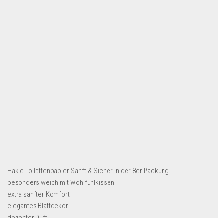
Dropshipping-Produkte
B2B Produkte
Grosshandel
Amazon
Aldi
Lidl
Kostenlos verkaufen
Anmelden
Kostenlos Registrieren
Newsletter
Hakle Toilettenpapier Sanft & Sicher in der 8er Packung
besonders weich mit Wohlfühlkissen
extra sanfter Komfort
elegantes Blattdekor
dezenter Duft