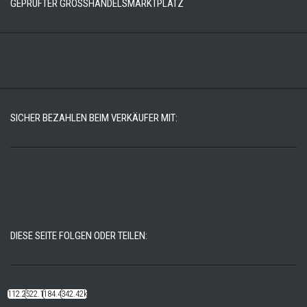
GEPRÜFTER GROSSHANDELSMARKTPLATZ
SICHER BEZAHLEN BEIM VERKÄUFER MIT:
DIESE SEITE FOLGEN ODER TEILEN:
112.22k
522.14k
184.48k
342.42k