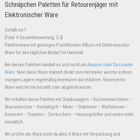
Schnäpchen Paletten für Retourenjäger mit
Lebensmittel & Getränke
Elektronischer Ware
Multimedia & Elektro
Münzen
Gefällt mir?:
[Total:
4
Gesamtbewertung:
3.5
]
Spielzeug & Games
Palettenware mit günstigen Frachtkosten 69Euro mit Elektronischer
Schuhe & Accessoires
Ware für den täglichen Bedarf im Haushalt.
Sport & Freizeit
Bei diesen Paletten handelt es sich nicht um
Amazon oder Discounter
Uhren & Schmuck
Ware
. Nein diese Ware stammt direkt vom Hersteller welche in Ihren
risiegen Lagern regelmäßig Inventuren durchführen. Reservierte
Wohnen & Einrichten
Ware welche nie bezahlt oder abgeholt wurde.
Restposten-Angebote
Wir erhalten diese Paletten mit Staubsaugern – Küchenmaschinen –
Restposten für Privatpersonen
Wasserkocher – Kontaktgrill – Mixer – Stabmixer – Waffeleisen –
eBay Restposten kaufen
Rasierern – Toastern – Eierkochern – Heizungslüfter und vieles mehr
Sonderposten-Angebote
monatlich.
Saison & Eventprodkte
Wir prüfen die Ware nicht da alles A Ware mit Verpackung und