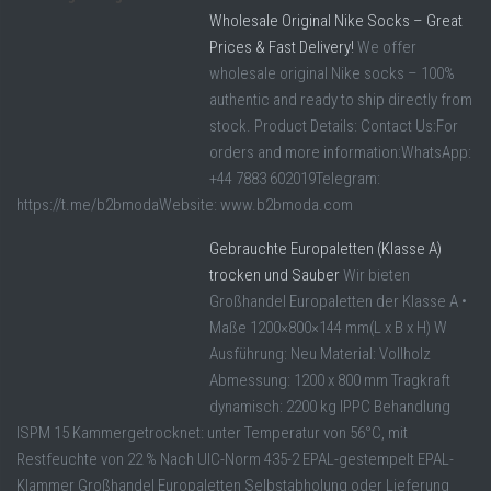
Wholesale Original Nike Socks – Great
Prices & Fast Delivery!
We offer
wholesale original Nike socks – 100%
authentic and ready to ship directly from
stock. Product Details: Contact Us:For
orders and more information:WhatsApp:
+44 7883 602019Telegram:
https://t.me/b2bmodaWebsite: www.b2bmoda.com
Gebrauchte Europaletten (Klasse A)
trocken und Sauber
Wir bieten
Großhandel Europaletten der Klasse A •
Maße 1200×800×144 mm(L x B x H) W
Ausführung: Neu Material: Vollholz
Abmessung: 1200 x 800 mm Tragkraft
dynamisch: 2200 kg IPPC Behandlung
ISPM 15 Kammergetrocknet: unter Temperatur von 56°C, mit
Restfeuchte von 22 % Nach UIC-Norm 435-2 EPAL-gestempelt EPAL-
Klammer Großhandel Europaletten Selbstabholung oder Lieferung