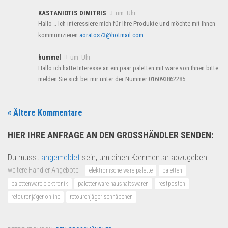
KASTANIOTIS DIMITRIS
um Uhr
Hallo .. Ich interessiere mich für Ihre Produkte und möchte mit Ihnen
kommunizieren
aoratos73@hotmail.com
hummel
um Uhr
Hallo ich hätte Interesse an ein paar paletten mit ware von Ihnen bitte
melden Sie sich bei mir unter der Nummer 016093862285
« Ältere Kommentare
HIER IHRE ANFRAGE AN DEN GROSSHÄNDLER SENDEN:
Du musst
angemeldet
sein, um einen Kommentar abzugeben.
weitere Händler Angebote:
elektronische ware palette
paletten
palettenware elektronik
palettenware haushaltswaren
restposten
retourenjäger online
retourenjäger schnäpchen