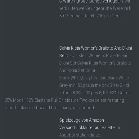
C Ware / große Menge verfügbar /
Wir
verkaufen weiße ungeprüfte Ware im B
& C Segment für 60-70€ pro Gerät.
Calvin Klein Women’s Bralette And Bikini
Set
Calvin Klein Women's Bralette and
Bikini Set Calvin Klein Women's Bralette
And Bikini Set Color:
Black,White,Grey,Red and Black,White
Grey min. 50 pcs in the box Size: S - XL
50 pcs 8,99€ 100 pcs 8,10€ 53% Cotton,
35% Modal, 12% Elastane Pull On closure Two-piece set featuring
racerback sport bra and bikini panty with logoed ...
Spielzeuge von Amazon
Versandrückläufer auf Palette
Im
Angebot stehen diese