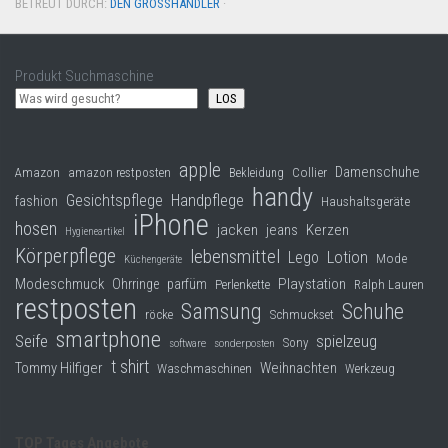
BETREUT DURCH:
DEN GROSSHÄNDLER
·
Produkt Suchmaschine
LOS
apple
Damenschuhe
Collier
Amazon
amazon restposten
Bekleidung
handy
Gesichtspflege
Handpflege
fashion
Haushaltsgeräte
iPhone
hosen
jacken
jeans
Kerzen
Hygieneartikel
Körperpflege
lebensmittel
Lego
Lotion
Mode
Küchengeräte
Modeschmuck
Playstation
Ohrringe
parfüm
Perlenkette
Ralph Lauren
restposten
Samsung
Schuhe
röcke
Schmuckset
smartphone
Seife
spielzeug
Sony
software
sonderposten
t shirt
Tommy Hilfiger
Weihnachten
Waschmaschinen
Werkzeug
TOP Tages Angebote