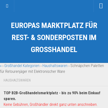
Startseite
EUROPAS MARKTPLATZ FÜR
Kategorien
Auto & Motorrad
REST- & SONDERPOSTEN IM
Drogerie & Tierbedarf
GROSSHANDEL
Fahrzeuge & Transport
Fashion & Mode
»
›
Großhandel Kategorien
›
Haushaltswaren
›
Schnäpchen Paletten
Garten & Werkzeug
für Retourenjäger mit Elektronischer Ware
Geschäft, Büro & Schreibwaren
HAUSHALTSWAREN
Geschenkartikel
Haushaltswaren
TOP B2B-Großhandelsmarktplatz - bis zu 90% beim Einkauf
Handy und Smartphone
sparen.
Keine Gebühren, Großhändler direkt ganz unten anschreiben.
Kosmetik & Pflege