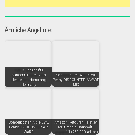
Ähnliche Angebote:
100 % ungeprüfte
Kundenretouren vom
Sonderposten Aldi REWE
Hersteller Lebenslang
Penny DISCOUNTER A-WARE
Germany
MIX
Sonderposten Aldi REWE
Amazon Retouren Paletten
Penny DISCOUNTER A-B
Multimedia Haushalt -
WARE
ungeprüft (250-300 Artikel)