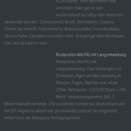
42 zu kaufen. Alles Mischware und
unsortiert. Kann gerne zum
weiterverkauf auf eBay oder ähnliches
verwendet werden. Schnürstiefel, Boots, Stiefeletten, Cowboy
Stiefel, Kurzstiefel, Freizeitstiefel, Busniesschuhe, Freizeitschuhe,
Sportschuhe, Sandalen und vieles mehr. Wie gesagt alles Mischware.
Hier und da kann es sein ...
Restposten Anti Pilz mit Langzeitwirkung
Restposten Anti Pilz mit
Langzeitwirkung. Zum Vorbeugen von
Schimmel, Algen und Moosbildung an
Wänden, Fugen, Tapeten usw. Inhalt:
250ml. Nettopreis: 1,25 EUR/Stück + 19%
MwSt. Verpackungseinheit (VE): 2
Mindestabnahmemenge: 2 Grosshändler kommt aus Deutschland und
hat 501 Angebote aktuell auf grosshandel-zentrum.de eingestellt.
Artikel ist in der Kategorie: Reinigungsmittel