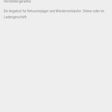
Herstellergarantie.
Dropshipping-Produkte
B2B Produkte
Ein Angebot für Retourenjäger und Wiederverkäufer. Online oder im
Ladengeschäft.
Grosshandel
Amazon
Aldi
Lidl
Kostenlos verkaufen
Anmelden
Kostenlos Registrieren
Newsletter