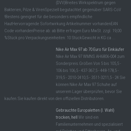
(DVV)Breites Wirkspektrum gegen
Bakterien, Pilze & VirenSpeziell begutachtet gegenüber SARS-CoV
!Bestens geeignet für die besonders empfindliche
HautHervorragende Sofortwirkung Artikelnummer vorhandenEAN
Code vorhandenPreise ab: ab Bitte erfragen Euro MwSt. zzgl. 19,00
%Stück pro Verpackungseinheiten: 10 StückGewicht in KG ca ...
Nike Air Max 97 ab 70 Euro für Einkäufer
Nike Air Max 97 WMNS AH6806-004 zum
Sonderpreis.Größen Von 5 bis 105,5 -
106 bis 106,5 - 437-367,5 - 448-178,5 -
319,5 - 2010-2410,5 - 3511-3211,5 - 24 Sie
können Nike Air Max 97 Schuhe auf
unserem Lager überprüfen, bevor Sie
kaufen.Sie kaufen direkt von den offiziellen Distributoren.
Gebrauchte Europaletten (I. Wahl)
trocken, hell
Wir sind ein
Familienunternehmen und spezialisiert