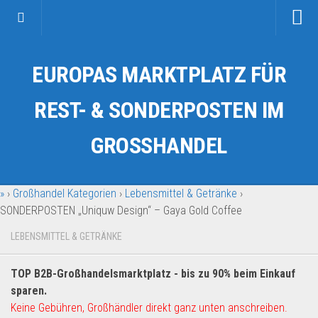
Startseite
EUROPAS MARKTPLATZ FÜR
Kategorien
Auto & Motorrad
REST- & SONDERPOSTEN IM
Drogerie & Tierbedarf
GROSSHANDEL
Fahrzeuge & Transport
Fashion & Mode
»
›
Großhandel Kategorien
›
Lebensmittel & Getränke
›
Garten & Werkzeug
SONDERPOSTEN „Uniquw Design“ – Gaya Gold Coffee
Geschäft, Büro & Schreibwaren
LEBENSMITTEL & GETRÄNKE
Geschenkartikel
Haushaltswaren
TOP B2B-Großhandelsmarktplatz - bis zu 90% beim Einkauf
Handy und Smartphone
sparen.
Keine Gebühren, Großhändler direkt ganz unten anschreiben.
Kosmetik & Pflege