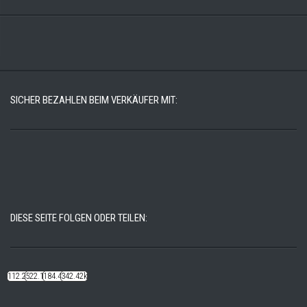
SICHER BEZAHLEN BEIM VERKÄUFER MIT:
DIESE SEITE FOLGEN ODER TEILEN:
112.22k
522.14k
184.48k
342.42k