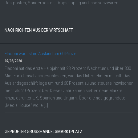
Restposten, Sonderposten, Dropshipping und Insolvenzwaren.
NACHRICHTEN AUS DER WIRTSCHAFT
Flaconi wächst im Ausland um 60 Prozent
07/08/2026
Flaconi hat das erste Halbjahr mit 23 Prozent Wachstum und über 300
Mio. Euro Umsatz abgeschlossen, wie das Unternehmen mitteilt. Das
Auslandsgeschäft lege um rund 60 Prozent zu und steuere inzwischen
mehr als 20 Prozent bei. Dieses Jahr kämen sieben neue Märkte
hinzu, darunter UK, Spanien und Ungarn. Über die neu gegründete
„Media House“ wolle […]
GEPRÜFTER GROSSHANDELSMARKTPLATZ