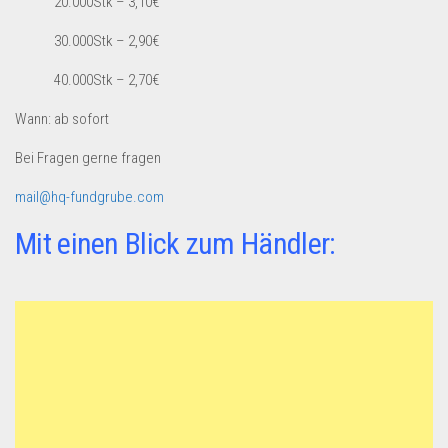
20.000Stk – 3,10€
Dropshipping-Produkte
B2B Produkte
30.000Stk – 2,90€
Grosshandel
40.000Stk – 2,70€
Amazon
Wann: ab sofort
Aldi
Bei Fragen gerne fragen
Lidl
mail@hq-fundgrube.com
Kostenlos verkaufen
Mit einen Blick zum Händler:
Anmelden
Kostenlos Registrieren
Newsletter