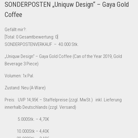
SONDERPOSTEN „Uniquw Design“ – Gaya Gold
Lebensmittel & Getränke
Coffee
Multimedia & Elektro
Münzen
Gefällt mir?:
[Total:
0
Gesamtbewertung:
0
]
Spielzeug & Games
SONDERPOSTENVERKAUF – 40.000 Stk.
Schuhe & Accessoires
„Uniquw Design“ – Gaya Gold Coffee (Can of the Year 2019, Gold
Sport & Freizeit
Beverage 3 Piece)
Uhren & Schmuck
Volumen: 1x Pal.
Wohnen & Einrichten
Zustand: Neu (A-Ware)
Restposten-Angebote
Restposten für Privatpersonen
Preis: UVP 14,95€ – Staffelpreise (zzgl. MwSt.) inkl. Lieferung
innerhalb Deutschlands (zzgl. Versand)
eBay Restposten kaufen
5.000Stk. – 4,70€
Sonderposten-Angebote
Saison & Eventprodkte
10.000Stk – 4,40€