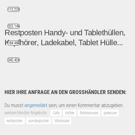
112.22k
522.14k
Restposten Handy- und Tablethüllen,
Kopfhörer, Ladekabel, Tablet Hülle...
184.48k
Es handelt sich hierbei u...
342.42k
Handy und Smartphone
HIER IHRE ANFRAGE AN DEN GROSSHÄNDLER SENDEN:
Du musst
angemeldet
sein, um einen Kommentar abzugeben.
weitere Händler Angebote:
Cafe
Kaffee
Palettenware
premium
restposten
sonderposten
Wholesale