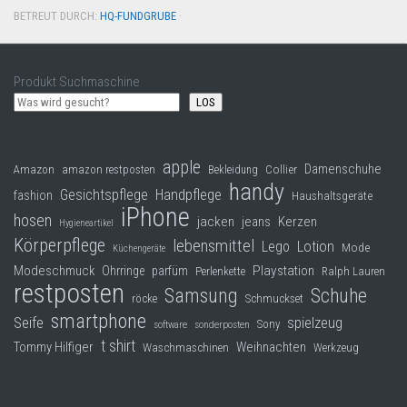
BETREUT DURCH:
HQ-FUNDGRUBE
·
Produkt Suchmaschine
LOS
apple
Damenschuhe
Collier
Amazon
amazon restposten
Bekleidung
handy
Gesichtspflege
Handpflege
fashion
Haushaltsgeräte
iPhone
hosen
jacken
jeans
Kerzen
Hygieneartikel
Körperpflege
lebensmittel
Lego
Lotion
Mode
Küchengeräte
Modeschmuck
Playstation
Ohrringe
parfüm
Perlenkette
Ralph Lauren
restposten
Samsung
Schuhe
röcke
Schmuckset
smartphone
Seife
spielzeug
Sony
software
sonderposten
t shirt
Tommy Hilfiger
Weihnachten
Waschmaschinen
Werkzeug