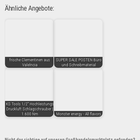
Ähnliche Angebote:
frische Clementinen aus
SUPER SALE POSTEN Büro
Valelncia
und Schreibmaterial
KS Tools 1/2" Hochleistungs
Druckluft Schlagschrauber |
1.600 Nm
Monster energy - All flavors
Nicht das richtige auf unseren Großhandelsmarktplatz gefunden?