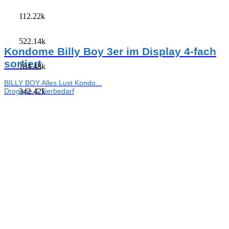
112.22k
522.14k
Kondome Billy Boy 3er im Display 4-fach
sortiert
184.48k
BILLY BOY Alles Lust Kondo...
Drogerie & Tierbedarf
342.42k