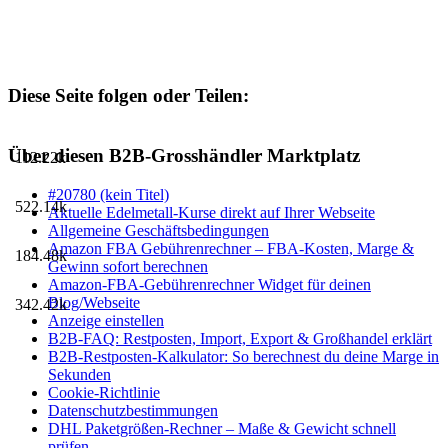
Diese Seite folgen oder Teilen:
Über diesen B2B-Grosshändler Marktplatz
112.22k
#20780 (kein Titel)
522.14k
Aktuelle Edelmetall-Kurse direkt auf Ihrer Webseite
Allgemeine Geschäftsbedingungen
Amazon FBA Gebührenrechner – FBA-Kosten, Marge &
184.48k
Gewinn sofort berechnen
Amazon-FBA-Gebührenrechner Widget für deinen
Blog/Webseite
342.42k
Anzeige einstellen
B2B-FAQ: Restposten, Import, Export & Großhandel erklärt
B2B-Restposten-Kalkulator: So berechnest du deine Marge in
Sekunden
Cookie-Richtlinie
Datenschutzbestimmungen
DHL Paketgrößen-Rechner – Maße & Gewicht schnell
prüfen