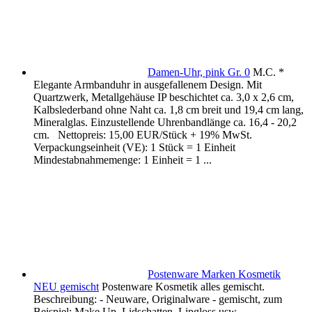
Damen-Uhr, pink Gr. 0
M.C. *
Elegante Armbanduhr in ausgefallenem Design. Mit
Quartzwerk, Metallgehäuse IP beschichtet ca. 3,0 x 2,6 cm,
Kalbslederband ohne Naht ca. 1,8 cm breit und 19,4 cm lang,
Mineralglas. Einzustellende Uhrenbandlänge ca. 16,4 - 20,2
cm. Nettopreis: 15,00 EUR/Stück + 19% MwSt.
Verpackungseinheit (VE): 1 Stück = 1 Einheit
Mindestabnahmemenge: 1 Einheit = 1 ...
Postenware Marken Kosmetik
NEU gemischt
Postenware Kosmetik alles gemischt.
Beschreibung: - Neuware, Originalware - gemischt, zum
Beispiel: Make Up, Lidschatten, Lipgloss usw.