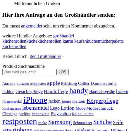
Mit freundlichen Grüßen
Hier Ihre Anfrage an den Großhändler senden:
Du musst
angemeldet
sein, um einen Kommentar abzugeben.
weitere Händler Angebote:
großhandel
küchenrollen
küche
küchenrollen katrin kaufen
küchentücher
palette
küchenrollen
Betreut durch:
den Großhändler
·
Produkt Suchmaschine
LOS
apple
Damenschuhe
Amazon
Collier
amazon restposten
Bekleidung
handy
hosen
Handpflege
Gesichtspflege
fashion
Haushaltsgeräte
iPhone
Körperpflege
jacken
Kerzen
jeans
Hygieneartikel
lebensmittel
Lotion
Lego
Modeschmuck
Mode
Küchengeräte
Playstation
Ohrringe
parfüm
Perlenkette
Ralph Lauren
restposten
Samsung
Schuhe
Seife
röcke
Schmuckset
smartphone
t
spielzeug
Tommy Hilfiger
Sony
software
sonderposten