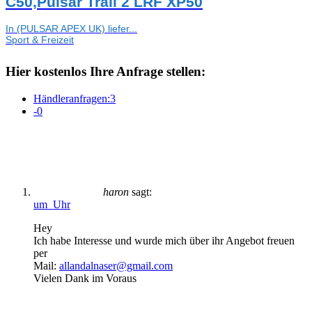
С50,Pulsar Trail 2 LRF XP50
In (PULSAR APEX UK) liefer...
Sport & Freizeit
Hier kostenlos Ihre Anfrage stellen:
Händleranfragen:
3
-
0
haron
sagt:
um Uhr
Hey
Ich habe Interesse und wurde mich über ihr Angebot freuen
per
Mail:
allandalnaser@gmail.com
Vielen Dank im Voraus