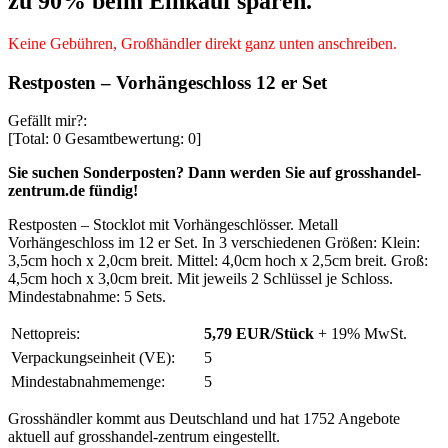
zu 90% beim Einkauf sparen.
Keine Gebühren, Großhändler direkt ganz unten anschreiben.
Restposten – Vorhängeschloss 12 er Set
Gefällt mir?:
[Total:
0
Gesamtbewertung:
0
]
Sie suchen Sonderposten? Dann werden Sie auf
grosshandel-
zentrum.de
fündig!
Restposten – Stocklot mit Vorhängeschlösser. Metall
Vorhängeschloss im 12 er Set. In 3 verschiedenen Größen: Klein:
3,5cm hoch x 2,0cm breit. Mittel: 4,0cm hoch x 2,5cm breit. Groß:
4,5cm hoch x 3,0cm breit. Mit jeweils 2 Schlüssel je Schloss.
Mindestabnahme: 5 Sets.
Nettopreis:
5,79 EUR/Stück
+ 19% MwSt.
Verpackungseinheit (VE):
5
Mindestabnahmemenge:
5
Grosshändler kommt aus Deutschland und hat 1752 Angebote
aktuell auf grosshandel-zentrum eingestellt.