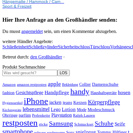
Hängematte / Hammock / Cam...
Sport & Freizeit
Hier Ihre Anfrage an den Großhändler senden:
Du musst
angemeldet
sein, um einen Kommentar abzugeben.
weitere Händler Angebote:
Schließeinheit
Schließzylinder
Sicherheitschloss
Türschloss
Vorhängesc
Betreut durch:
den Großhändler
·
Produkt Suchmaschine
LOS
apple
Damenschuhe
Amazon
Collier
amazon restposten
Bekleidung
handy
hosen
Handpflege
Gesichtspflege
fashion
Haushaltsgeräte
iPhone
Körperpflege
jacken
Kerzen
jeans
Hygieneartikel
lebensmittel
Lotion
Lego
Modeschmuck
Mode
Küchengeräte
Playstation
Ohrringe
parfüm
Perlenkette
Ralph Lauren
restposten
Samsung
Schuhe
Seife
röcke
Schmuckset
smartphone
t
spielzeug
Tommy Hilfiger
Sony
software
sonderposten