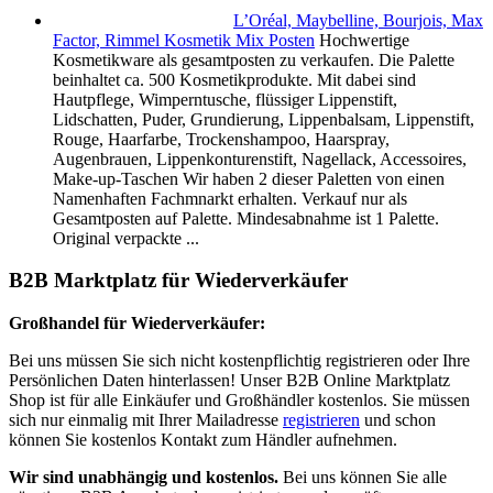
L’Oréal, Maybelline, Bourjois, Max
Factor, Rimmel Kosmetik Mix Posten
Hochwertige
Kosmetikware als gesamtposten zu verkaufen. Die Palette
beinhaltet ca. 500 Kosmetikprodukte. Mit dabei sind
Hautpflege, Wimperntusche, flüssiger Lippenstift,
Lidschatten, Puder, Grundierung, Lippenbalsam, Lippenstift,
Rouge, Haarfarbe, Trockenshampoo, Haarspray,
Augenbrauen, Lippenkonturenstift, Nagellack, Accessoires,
Make-up-Taschen Wir haben 2 dieser Paletten von einen
Namenhaften Fachmnarkt erhalten. Verkauf nur als
Gesamtposten auf Palette. Mindesabnahme ist 1 Palette.
Original verpackte ...
B2B Marktplatz für Wiederverkäufer
Großhandel für Wiederverkäufer:
Bei uns müssen Sie sich nicht kostenpflichtig registrieren oder Ihre
Persönlichen Daten hinterlassen! Unser B2B Online Marktplatz
Shop ist für alle Einkäufer und Großhändler kostenlos. Sie müssen
sich nur einmalig mit Ihrer Mailadresse
registrieren
und schon
können Sie kostenlos Kontakt zum Händler aufnehmen.
Wir sind unabhängig und kostenlos.
Bei uns können Sie alle