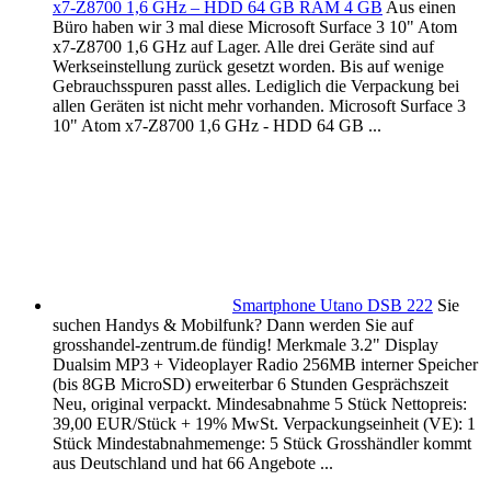
x7-Z8700 1,6 GHz – HDD 64 GB RAM 4 GB
Aus einen
Büro haben wir 3 mal diese Microsoft Surface 3 10" Atom
x7-Z8700 1,6 GHz auf Lager. Alle drei Geräte sind auf
Werkseinstellung zurück gesetzt worden. Bis auf wenige
Gebrauchsspuren passt alles. Lediglich die Verpackung bei
allen Geräten ist nicht mehr vorhanden. Microsoft Surface 3
10" Atom x7-Z8700 1,6 GHz - HDD 64 GB ...
Smartphone Utano DSB 222
Sie
suchen Handys & Mobilfunk? Dann werden Sie auf
grosshandel-zentrum.de fündig! Merkmale 3.2" Display
Dualsim MP3 + Videoplayer Radio 256MB interner Speicher
(bis 8GB MicroSD) erweiterbar 6 Stunden Gesprächszeit
Neu, original verpackt. Mindesabnahme 5 Stück Nettopreis:
39,00 EUR/Stück + 19% MwSt. Verpackungseinheit (VE): 1
Stück Mindestabnahmemenge: 5 Stück Grosshändler kommt
aus Deutschland und hat 66 Angebote ...