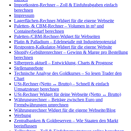
Importkosten-Rechner – Zoll & Einfuhrabgaben einfach
berechnen
Impressum
Lagerflächen-Rechner-Widget für die eigene Webseite
Paletten- & CBM-Rechner – Volumen in m³ und
Containerbedarf berechnen
Paletten-/CBM-Rechner-Widget für Webseiten
Platin & Palladium – Edelmetalle mit Industriepotenzial
Restposten-Kalkulator-Widget für die eigene Website
Shopify-Gebührenrechner – Gewinn & Marge pro Bestellung
berechnen
Silberpreis aktuell – Entwicklung, Charts & Prognose
Stellenangebote
Technische Analyse des Goldkurses – So lesen Trader den
Chart
USt-Rechner (Netto ↔ Brutto) – Schnell & einfach
Umsatzsteuer berechnen
USt-Rechner Widget für deine Webseite (Netto ↔ Brutto)
Währungsrechner – Beträge zwischen Euro und
Fremdwährungen umrechnen
Währungsrechner Widget für die eigene Webseite/Blog
Werbung
Zentralbanken & Goldreserven – Wie Staaten den Markt
beeinflussen