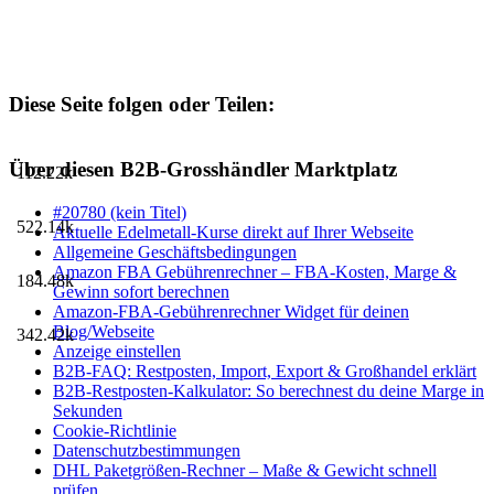
Diese Seite folgen oder Teilen:
Über diesen B2B-Grosshändler Marktplatz
112.22k
#20780 (kein Titel)
522.14k
Aktuelle Edelmetall-Kurse direkt auf Ihrer Webseite
Allgemeine Geschäftsbedingungen
Amazon FBA Gebührenrechner – FBA-Kosten, Marge &
184.48k
Gewinn sofort berechnen
Amazon-FBA-Gebührenrechner Widget für deinen
Blog/Webseite
342.42k
Anzeige einstellen
B2B-FAQ: Restposten, Import, Export & Großhandel erklärt
B2B-Restposten-Kalkulator: So berechnest du deine Marge in
Sekunden
Cookie-Richtlinie
Datenschutzbestimmungen
DHL Paketgrößen-Rechner – Maße & Gewicht schnell
prüfen