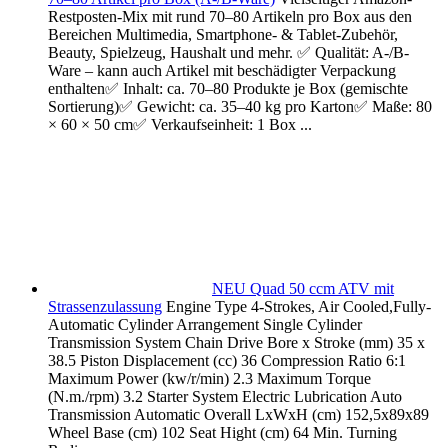
Restposten-Mix mit rund 70–80 Artikeln pro Box aus den
Bereichen Multimedia, Smartphone- & Tablet-Zubehör,
Beauty, Spielzeug, Haushalt und mehr. ✅ Qualität: A-/B-
Ware – kann auch Artikel mit beschädigter Verpackung
enthalten✅ Inhalt: ca. 70–80 Produkte je Box (gemischte
Sortierung)✅ Gewicht: ca. 35–40 kg pro Karton✅ Maße: 80
× 60 × 50 cm✅ Verkaufseinheit: 1 Box ...
NEU Quad 50 ccm ATV mit
Strassenzulassung
Engine Type 4-Strokes, Air Cooled,Fully-
Automatic Cylinder Arrangement Single Cylinder
Transmission System Chain Drive Bore x Stroke (mm) 35 x
38.5 Piston Displacement (cc) 36 Compression Ratio 6:1
Maximum Power (kw/r/min) 2.3 Maximum Torque
(N.m./rpm) 3.2 Starter System Electric Lubrication Auto
Transmission Automatic Overall LxWxH (cm) 152,5x89x89
Wheel Base (cm) 102 Seat Hight (cm) 64 Min. Turning