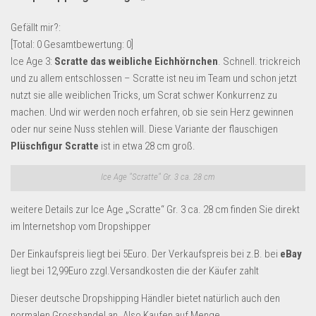
Lebensmittel & Getränke
Gefällt mir?:
Multimedia & Elektro
[Total:
0
Gesamtbewertung:
0
]
Ice Age 3:
Scratte das weibliche Eichhörnchen
. Schnell. trickreich
Münzen
und zu allem entschlossen – Scratte ist neu im Team und schon jetzt
Spielzeug & Games
nutzt sie alle weiblichen Tricks, um Scrat schwer Konkurrenz zu
Schuhe & Accessoires
machen. Und wir werden noch erfahren, ob sie sein Herz gewinnen
oder nur seine Nuss stehlen will. Diese Variante der flauschigen
Sport & Freizeit
Plüschfigur Scratte
ist in etwa 28 cm groß.
Uhren & Schmuck
Ice Age "Scratte" Gr. 3 ca. 28 cm
Wohnen & Einrichten
Restposten-Angebote
weitere Details zur Ice Age „Scratte“ Gr. 3 ca. 28 cm finden Sie direkt
im Internetshop vom Dropshipper
Restposten für Privatpersonen
eBay Restposten kaufen
Der Einkaufspreis liegt bei 5Euro. Der Verkaufspreis bei z.B. bei
eBay
liegt bei 12,99Euro zzgl.Versandkosten die der Käufer zahlt
Sonderposten-Angebote
Saison & Eventprodkte
Dieser deutsche Dropshipping Händler bietet natürlich auch den
normalen Grosshandel an. Also Kaufen auf Menge.