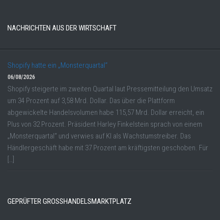
NACHRICHTEN AUS DER WIRTSCHAFT
Shopify hatte ein „Monsterquartal“
06/08/2026
Shopify steigerte im zweiten Quartal laut Pressemitteilung den Umsatz
um 34 Prozent auf 3,58 Mrd. Dollar. Das über die Plattform
abgewickelte Handelsvolumen habe 115,57 Mrd. Dollar erreicht, ein
Plus von 32 Prozent. Präsident Harley Finkelstein sprach von einem
„Monsterquartal“ und verwies auf KI als Wachstumstreiber. Das
Händlergeschäft habe mit 37 Prozent am kräftigsten geschoben. Für
[…]
GEPRÜFTER GROSSHANDELSMARKTPLATZ