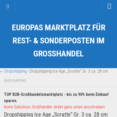
Startseite
EUROPAS MARKTPLATZ FÜR
Kategorien
Auto & Motorrad
REST- & SONDERPOSTEN IM
Drogerie & Tierbedarf
GROSSHANDEL
Fahrzeuge & Transport
Fashion & Mode
»
›
Dropshipping
›
Dropshipping Ice Age „Scratte“ Gr. 3 ca. 28 cm
Garten & Werkzeug
Geschäft, Büro & Schreibwaren
DROPSHIPPING
Geschenkartikel
TOP B2B-Großhandelsmarktplatz - bis zu 90% beim Einkauf
Haushaltswaren
sparen.
Handy und Smartphone
Keine Gebühren, Großhändler direkt ganz unten anschreiben.
Dropshipping Ice Age „Scratte“ Gr. 3 ca. 28 cm
Kosmetik & Pflege