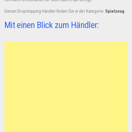
Dropshipping-Produkte
Diesen Dropshipping Händler finden Sie in der Kategorie:
Spielzeug
B2B Produkte
Grosshandel
Mit einen Blick zum Händler:
Amazon
Aldi
Lidl
Kostenlos verkaufen
Anmelden
Kostenlos Registrieren
Newsletter