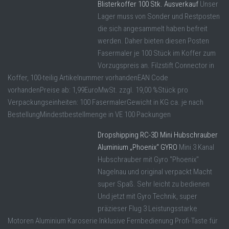
Blisterkoffer 100 Stk. Ausverkauf
Unser
Lager muss von Sonder und Restposten
die sich angesammelt haben befreit
werden. Daher bieten diesen Posten
Fasermaler je 100 Stück im Koffer zum
Vorzugspreis an. Filzstift Connector in
Koffer, 100-teilig Artikelnummer vorhandenEAN Code
vorhandenPreise ab: 1,99EuroMwSt. zzgl. 19,00 %Stück pro
Verpackungseinheiten: 100 FasermalerGewicht in KG ca. je nach
BestellungMindestbestellmenge in VE 100 Packungen
Dropshipping RC-3D Mini Hubschrauber
Aluminium „Phoenix“ GYRO
Mini 3 Kanal
Hubschrauber mit Gyro "Phoenix"
Nagelnau und original verpackt Macht
super Spaß. Sehr leicht zu bedienen
Und jetzt mit Gyro Technik, super
präzieser Flug 3 Leistungsstarke
Motoren Aluminium Karoserie Inklusive Fernbedienung Profi-Taste für