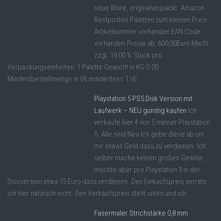
neue Ware, originalverpackt. Amazon
Restposten Paletten zum kleinen Preis
Artikelnummer vorhanden EAN Code
vorhanden Preise ab: 600,00Euro MwSt.
zzgl. 19,00 % Stück pro
Verpackungseinheiten: 1 Palette Gewicht in KG 0.00
Mindestbestellmenge in VE mindestens 1 VE
Playstation 5 PS5 Disk Version mit
Laufwerk – NEU günstig kaufen
Ich
verkaufe hier 4 von 5 meiner Playstation
5. Alle sind Neu Ich gebe diese ab um
mir etwas Geld dazu zu verdienen. Ich
selber mache keinen großen Gewinn,
möchte aber pro Playstation 5 in der
Discversion etwa 75 Euro dazu verdienen. Den Einkaufspreis verrate
ich hier natürlich nicht. Den Verkaufspreis steht unten und ich ...
Fasermaler Strichstärke 0,8 mm