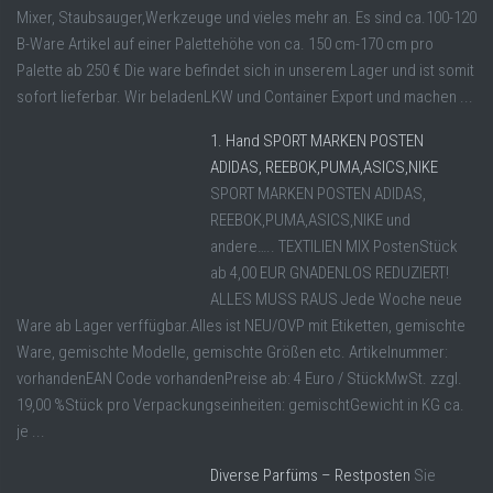
Mixer, Staubsauger,Werkzeuge und vieles mehr an. Es sind ca.100-120
B-Ware Artikel auf einer Palettehöhe von ca. 150 cm-170 cm pro
Palette ab 250 € Die ware befindet sich in unserem Lager und ist somit
sofort lieferbar. Wir beladenLKW und Container Export und machen ...
1. Hand SPORT MARKEN POSTEN
ADIDAS, REEBOK,PUMA,ASICS,NIKE
SPORT MARKEN POSTEN ADIDAS,
REEBOK,PUMA,ASICS,NIKE und
andere….. TEXTILIEN MIX PostenStück
ab 4,00 EUR GNADENLOS REDUZIERT!
ALLES MUSS RAUS Jede Woche neue
Ware ab Lager verffügbar.Alles ist NEU/OVP mit Etiketten, gemischte
Ware, gemischte Modelle, gemischte Größen etc. Artikelnummer:
vorhandenEAN Code vorhandenPreise ab: 4 Euro / StückMwSt. zzgl.
19,00 %Stück pro Verpackungseinheiten: gemischtGewicht in KG ca.
je ...
Diverse Parfüms – Restposten
Sie