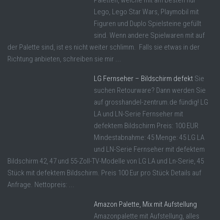
Paletten, welche mit am besten nur
Lego, Lego Star Wars, Playmobil mit
Figuren und Duplo Spielsteine gefüllt
sind. Wenn andere Spielwaren mit auf
der Palette sind, ist es nicht weiter schlimm. Falls sie etwas in der
Richtung anbieten, schreiben sie mir ...
LG Fernseher – Bildschirm defekt
Sie
suchen Retourware? Dann werden Sie
auf grosshandel-zentrum.de fündig! LG
LA und LN-Serie Fernseher mit
defektem Bildschirm Preis: 100 EUR
Mindestabnahme: 45 Menge: 45 LG LA
und LN-Serie Fernseher mit defektem
Bildschirm 42, 47 und 55-Zoll-TV-Modelle von LG LA und Ln-Serie, 45
Stück mit defektem Bildschirm. Preis 100 Eur pro Stück Details auf
Anfrage. Nettopreis: ...
Amazon Palette, Mix mit Aufstellung
Amazonpalette mit Aufstellung, alles