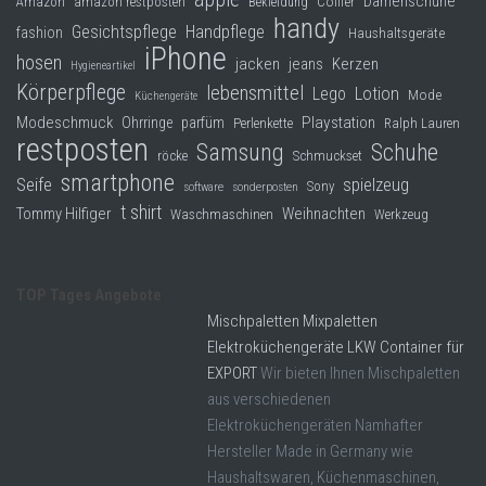
Damenschuhe
Collier
Amazon
amazon restposten
Bekleidung
handy
Gesichtspflege
Handpflege
fashion
Haushaltsgeräte
iPhone
hosen
jacken
jeans
Kerzen
Hygieneartikel
Körperpflege
lebensmittel
Lego
Lotion
Mode
Küchengeräte
Modeschmuck
Playstation
Ohrringe
parfüm
Perlenkette
Ralph Lauren
restposten
Samsung
Schuhe
röcke
Schmuckset
smartphone
Seife
spielzeug
Sony
software
sonderposten
t shirt
Tommy Hilfiger
Weihnachten
Waschmaschinen
Werkzeug
TOP Tages Angebote
Mischpaletten Mixpaletten
Elektroküchengeräte LKW Container für
EXPORT
Wir bieten Ihnen Mischpaletten
aus verschiedenen
Elektroküchengeräten Namhafter
Hersteller Made in Germany wie
Haushaltswaren, Küchenmaschinen,