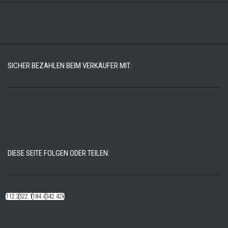
SICHER BEZAHLEN BEIM VERKÄUFER MIT:
DIESE SEITE FOLGEN ODER TEILEN:
112.22k
522.14k
184.48k
342.42k