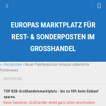
Startseite
EUROPAS MARKTPLATZ FÜR
Kategorien
Auto & Motorrad
REST- & SONDERPOSTEN IM
Drogerie & Tierbedarf
GROSSHANDEL
Fahrzeuge & Transport
Fashion & Mode
»
›
Restposten
›
Neuer Palettenposten Amazon unberührte
Garten & Werkzeug
Postenware
Geschäft, Büro & Schreibwaren
RESTPOSTEN
Geschenkartikel
Haushaltswaren
TOP B2B-Großhandelsmarktplatz - bis zu 90% beim Einkauf
Handy und Smartphone
sparen.
Keine Gebühren, Großhändler direkt ganz unten anschreiben.
Kosmetik & Pflege