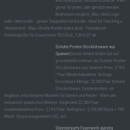
Wurzelsepphut, Oktoberfesthut an. Kann
gerne für jedes Jahr genutzt werden.
Bedrucken möglich. Alles ohne Logo
oder Jahreszahl. - grauer Seppelhut mit Kordel - Ideal für Fasching u.
Oktoberfest - Blau / Weiße Kordel (extra dick) - Filzmaterial -
Einheitsgröße für Erwachsene 50 STück, 1,39 €/ST ab ...
Schuhe Posten Stocklotsware aus
Spanien
Diesen Artikel finden Sie auf
grosshandel-zentrum.de Schuhe Posten
Stocklotsware aus Spanien Preis: 2,19 €
/ Paar Mindestabnahme: Anfrage
Erreichbare Menge: 22.000 Paar Schuhe
Stocklotsware Sonderposten - im
Angebot verschiedene Modelle für Damen und Kinder - Ware der
bekannten spanischen Marken. Insgesamt 22.000 Paar,
Gesamtabnahme-Preis: 2,19 €/Paar. Nettopreis: 2,19 EUR/Stück + 19%
MwSt. Verpackungseinheit (VE): Auf ...
Silvesterparty Feuerwerk günstig