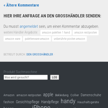
« Ältere Kommentare
HIER IHRE ANFRAGE AN DEN GROSSHÄNDLER SENDEN:
Du musst
angemeldet
sein, um einen Kommentar abzugeben.
weitere Händler Angebote:
amazon paletten 1 hand
amazon restposten
amazon ware
palettenware amazon
unberührte posten amazon
BETREUT DURCH:
DEN GROSSHÄNDLER
·
Produkt Suchmaschine
LOS
apple
Damenschuhe
Collier
Amazon
amazon restposten
Bekleidung
handy
Gesichtspflege
Handpflege
fashion
Haushaltsgeräte
iPhone