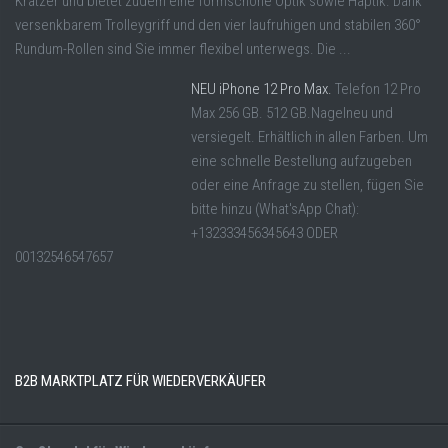
Kratzer und bietet zudem eine formschöne Optik sowie Haptik. Dank
versenkbarem Trolleygriff und den vier laufruhigen und stabilen 360°
Rundum-Rollen sind Sie immer flexibel unterwegs. Die ...
NEU iPhone 12 Pro Max.
Telefon 12 Pro
Max 256 GB. 512 GB.Nagelneu und
versiegelt. Erhältlich in allen Farben. Um
eine schnelle Bestellung aufzugeben
oder eine Anfrage zu stellen, fügen Sie
bitte hinzu (What'sApp Chat):
+132333456345643 ODER
00132546547657
B2B MARKTPLATZ FÜR WIEDERVERKÄUFER