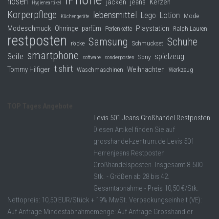
hosen
jacken
jeans
Kerzen
Hygieneartikel
Körperpflege
lebensmittel
Lego
Lotion
Mode
Küchengeräte
Modeschmuck
Playstation
Ohrringe
parfüm
Perlenkette
Ralph Lauren
restposten
Samsung
Schuhe
röcke
Schmuckset
smartphone
Seife
spielzeug
Sony
software
sonderposten
t shirt
Tommy Hilfiger
Weihnachten
Waschmaschinen
Werkzeug
TOP Tages Angebote
Levis 501 Jeans Großhandel Restposten
Diesen Artikel finden Sie auf
grosshandel-zentrum.de Levis 501
Herrenjeans Restposten
Großhandelsposten. Insgesamt 8.500
Stk. - Größen ab 28 bis 42.
Gesamtabnahme - Preis 10,50 €/Stk.
Nettopreis: 10,50 EUR/Stück + 19% MwSt. Verpackungseinheit (VE):
Auf Anfrage Mindestabnahmemenge: Auf Anfrage Grosshändler