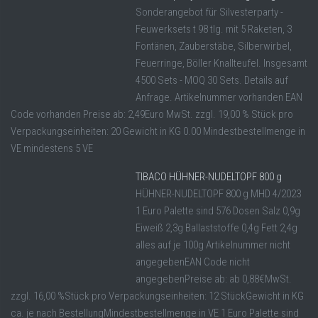
Sonderangebot für Silvesterparty -
Feuwerksets t 98 tlg. mit 5 Raketen, 3
Fontänen, Zauberstäbe, Silberwirbel,
Feuerringe, Böller Knallteufel. Insgesamt
4500 Sets - MOQ 30 Sets. Details auf
Anfrage. Artikelnummer vorhanden EAN
Code vorhanden Preise ab: 2,49Euro MwSt. zzgl. 19,00 % Stück pro
Verpackungseinheiten: 20 Gewicht in KG 0.00 Mindestbestellmenge in
VE mindestens 5 VE
TIBACO HÜHNER-NUDELTOPF 800 g
HÜHNER-NUDELTOPF 800 g MHD 4/2023
1 Euro Palette sind 576 Dosen Salz 0,9g
Eiweiß 2,3g Ballaststoffe 0,4g Fett 2,4g
alles auf je 100g Artikelnummer nicht
angegebenEAN Code nicht
angegebenPreise ab: ab 0,88€MwSt.
zzgl. 16,00 %Stück pro Verpackungseinheiten: 12 StückGewicht in KG
ca. je nach BestellungMindestbestellmenge in VE 1 Euro Palette sind