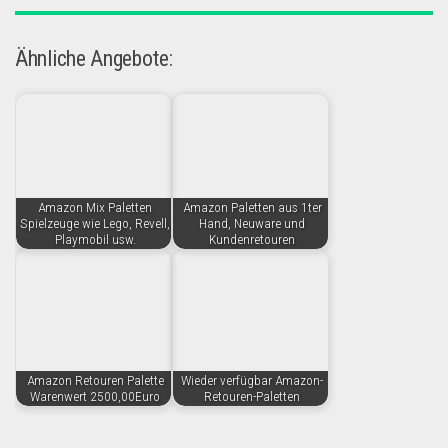
Ähnliche Angebote:
Amazon Mix Paletten
Amazon Paletten aus 1ter
Spielzeuge wie Lego, Revell,
Hand, Neuware und
Playmobil usw.
Kundenretouren
Amazon Retouren Palette
Wieder verfügbar Amazon-
Warenwert 2500,00Euro
Retouren-Paletten