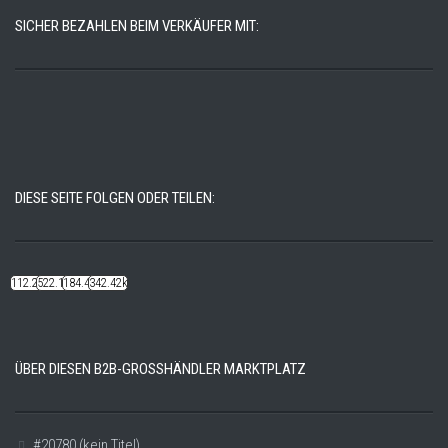
SICHER BEZAHLEN BEIM VERKÄUFER MIT:
DIESE SEITE FOLGEN ODER TEILEN:
112.22k
522.14k
184.48k
342.42k
ÜBER DIESEN B2B-GROSSHÄNDLER MARKTPLATZ
#20780 (kein Titel)