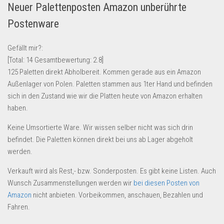
Neuer Palettenposten Amazon unberührte
Lebensmittel & Getränke
Postenware
Multimedia & Elektro
Münzen
Gefällt mir?:
[Total:
14
Gesamtbewertung:
2.8
]
Spielzeug & Games
125 Paletten direkt Abholbereit. Kommen gerade aus ein Amazon
Schuhe & Accessoires
Außenlager von Polen. Paletten stammen aus 1ter Hand und befinden
Sport & Freizeit
sich in den Zustand wie wir die Platten heute von Amazon erhalten
haben.
Uhren & Schmuck
Keine Umsortierte Ware. Wir wissen selber nicht was sich drin
Wohnen & Einrichten
befindet. Die Paletten können direkt bei uns ab Lager abgeholt
Restposten-Angebote
werden.
Restposten für Privatpersonen
Verkauft wird als Rest,- bzw. Sonderposten. Es gibt keine Listen. Auch
eBay Restposten kaufen
Wunsch Zusammenstellungen werden wir
bei diesen Posten von
Sonderposten-Angebote
Amazon
nicht anbieten. Vorbeikommen, anschauen, Bezahlen und
Fahren.
Saison & Eventprodkte