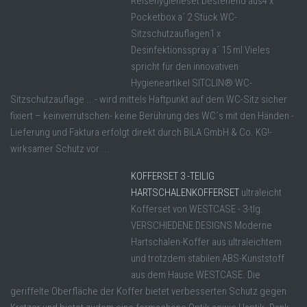
Reisehygieneset bestehend aus4 x
Pocketbox a´ 2 Stück WC-
Sitzschutzauflagen1 x
Desinfektionsspray a´ 15 ml Vieles
spricht für den innovativen
Hygieneartikel SITCLIN®:WC-
Sitzschutzauflage ...- wird mittels Haftpunkt auf dem WC-Sitz sicher
fixiert – keinverrutschen- keine Berührung des WC´s mit den Händen -
Lieferung und Faktura erfolgt direkt durch BiLA GmbH & Co. KG!-
wirksamer Schutz vor ...
KOFFERSET 3 -TEILIG
HARTSCHALENKOFFERSET
ultraleicht
Kofferset von WESTCASE - 3-tlg.
VERSCHIEDENE DESIGNS Moderne
Hartschalen-Koffer aus ultraleichtem
und trotzdem stabilen ABS-Kunststoff
aus dem Hause WESTCASE. Die
geriffelte Oberfläche der Koffer bietet verbesserten Schutz gegen