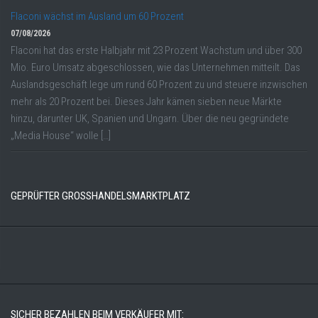
Flaconi wächst im Ausland um 60 Prozent
07/08/2026
Flaconi hat das erste Halbjahr mit 23 Prozent Wachstum und über 300
Mio. Euro Umsatz abgeschlossen, wie das Unternehmen mitteilt. Das
Auslandsgeschäft lege um rund 60 Prozent zu und steuere inzwischen
mehr als 20 Prozent bei. Dieses Jahr kämen sieben neue Märkte
hinzu, darunter UK, Spanien und Ungarn. Über die neu gegründete
„Media House“ wolle […]
GEPRÜFTER GROSSHANDELSMARKTPLATZ
SICHER BEZAHLEN BEIM VERKÄUFER MIT: