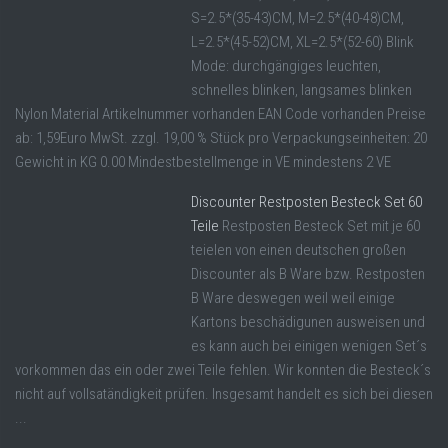
S=2.5*(35-43)CM, M=2.5*(40-48)CM,
L=2.5*(45-52)CM, XL=2.5*(52-60) Blink
Mode: durchgängiges leuchten,
schnelles blinken, langsames blinken
Nylon Material Artikelnummer vorhanden EAN Code vorhanden Preise
ab: 1,59Euro MwSt. zzgl. 19,00 % Stück pro Verpackungseinheiten: 20
Gewicht in KG 0.00 Mindestbestellmenge in VE mindestens 2 VE
Discounter Restposten Besteck Set 60
Teile
Restposten Besteck Set mit je 60
teielen von einen deutschen großen
Discounter als B Ware bzw. Restposten
B Ware deswegen weil weil einige
Kartons beschädigunen ausweisen und
es kann auch bei einigen wenigen Set´s
vorkommen das ein oder zwei Teile fehlen. Wir konnten die Besteck´s
nicht auf vollsatändigkeit prüfen. Insgesamt handelt es sich bei diesen
...