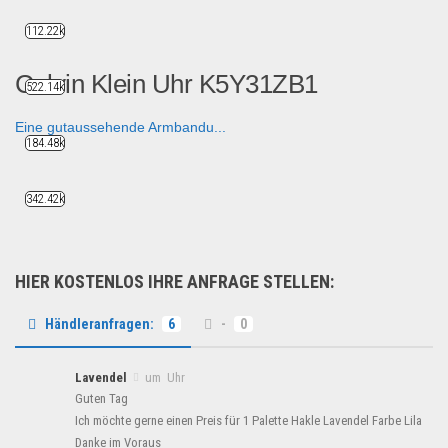
112.22k
Calvin Klein Uhr K5Y31ZB1
522.14k
Eine gutaussehende Armbandu...
184.48k
Uhren & Schmuck
342.42k
HIER KOSTENLOS IHRE ANFRAGE STELLEN:
Händleranfragen:
6
-
0
Lavendel
um Uhr
Guten Tag
Ich möchte gerne einen Preis für 1 Palette Hakle Lavendel Farbe Lila
Danke im Voraus