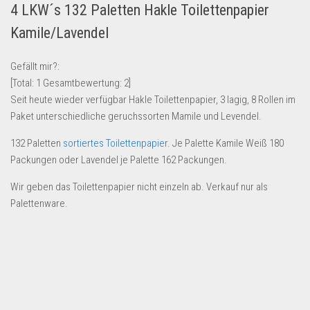
4 LKW´s 132 Paletten Hakle Toilettenpapier
Lebensmittel & Getränke
Kamile/Lavendel
Multimedia & Elektro
Münzen
Gefällt mir?:
[Total:
1
Gesamtbewertung:
2
]
Spielzeug & Games
Seit heute wieder verfügbar Hakle Toilettenpapier, 3 lagig, 8 Rollen im
Schuhe & Accessoires
Paket unterschiedliche geruchssorten Mamile und Levendel.
Sport & Freizeit
132 Paletten
sortiertes Toilettenpapier
. Je Palette Kamile Weiß 180
Uhren & Schmuck
Packungen oder Lavendel je Palette 162 Packungen.
Wohnen & Einrichten
Wir geben das Toilettenpapier nicht einzeln ab. Verkauf nur als
Restposten-Angebote
Palettenware.
Restposten für Privatpersonen
eBay Restposten kaufen
Sonderposten-Angebote
Saison & Eventprodkte