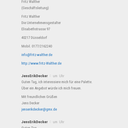
Fritz Walther
(Geschäftsleitung)
Fritz Walther
Die Unternehmensgestalter
Elisabethstrasse 97
40217 Düsseldorf
Mobil. 0177/2162240
info@fritz-walther.de
http://www.fritz-Walther.de
JensErikDecker
um Uhr
Guten Tag, ich interessiere mich für eine Palette.
Über ein Angebot würde ich mich freuen.
Mit freundlichen Grüßen
Jens Decker
jenserikdecker@gmx.de
JensErikDecker
um Uhr
Guten Tag,