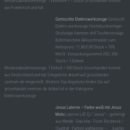
Mindestabnahmemenge: 1 Einheiten = 1 Stück Grosshändler kommt
aus Frankreich und hat ...
Gemischte Elektrowerkzeuge
Gemischt
Elektro werkzeuge Hochdruckreiniger
Stichsäge Hammer drill Tischkreissäge
Bohrmaschine Akkuschrauber.uvm.
Nettopreis: 11,90 EUR/Stück + 19%
MwSt. Verpackungseinheit (VE): 500
Stück = 1 Einheit
Mindestabnahmemenge: 1 Einheit = 500 Stück Grosshändler kommt
aus Deutschland und hat 3 Angebote aktuell auf grosshandel-
zentrum.de eingestellt. Weitere Top Angebote finden Sie auf
grosshandel-zentrum.de Artikel ist in der Kategorie:
Elektrowerkzeuge
Jesus Laterne – Farbe weiß mit Jesus
Motiv
Laterne LAT QJ "Jesus"- - gefertigt
aus Metall - Glas klar - Form: Rechteck /
Quadrat - Farben wahlweise: -- ... kupfer