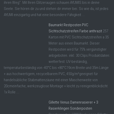
ihren Weg". Mit Ihren Glitzeraugen schauen AYUMIS bis in deine
Seele. Sie hören dir zu und stehen dir immer bei. So wie du, ist jedes
AYUMI einzigartig und hat eine besondere Fähigkeit ...
Baumarkt Restposten PVC
Sichtschutzstreifen Farbe anthrazit
257
Karton mit PVC Sichtschutzstreifen a 35
Meter aus einen Baumarkt. Dieser
Restposten wird für 75% vergünstigter
anbgeboten. inkl. 30 Clips Produktdaten:
wetterfest: UV-beständig,
temperaturbeständig von -40°C bis +80°C19cm Breite und 35m Länge
+ aus hochwertigem, recycelbarem PVC, 450g/m²geeignet für
handelsübliche Stabmattenzäune mit einer Maschenweite von
20cmeinfache, werkzeuglose Montage + leicht zu reinigenblickdicht
1x Rolle ...
Gillette Venus Damenrasierer + 3
Rasierklingen Sonderposten