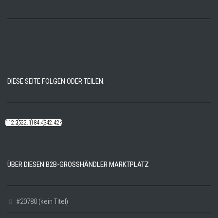
DIESE SEITE FOLGEN ODER TEILEN:
112.22k
522.14k
184.48k
342.42k
ÜBER DIESEN B2B-GROSSHÄNDLER MARKTPLATZ
#20780 (kein Titel)