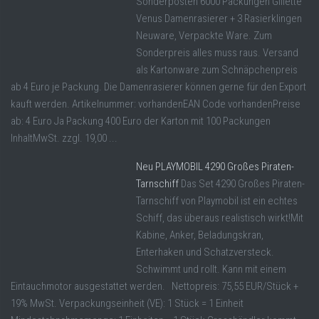
Sonderposten 6000 Packungen Gillette
Venus Damenrasierer + 3 Rasierklingen
Neuware, Verpackte Ware. Zum
Sonderpreis alles muss raus. Versand
als Kartonware zum Schnäpchenpreis
ab 4 Euro je Packung. Die Damenrasierer können gerne für den Export
kauft werden. Artikelnummer: vorhandenEAN Code vorhandenPreise
ab: 4 Euro Ja Packung 400 Euro der Karton mit 100 Packungen
InhaltMwSt. zzgl. 19,00 ...
Neu PLAYMOBIL 4290 Großes Piraten-
Tarnschiff
Das Set 4290 Großes Piraten-
Tarnschiff von Playmobil ist ein echtes
Schiff, das überaus realistisch wirkt!Mit
Kabine, Anker, Beladungskran,
Enterhaken und Schatzversteck.
Schwimmt und rollt. Kann mit einem
Eintauchmotor ausgestattet werden. Nettopreis: 75,55 EUR/Stück +
19% MwSt. Verpackungseinheit (VE): 1 Stück = 1 Einheit