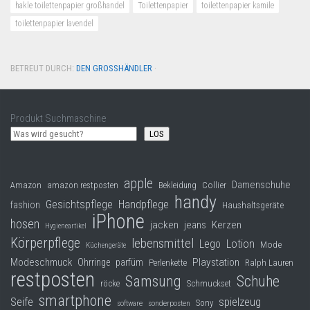
hakle toilettenpapier großhandel
Toilettenpapier
toilettenpapier kamile
toilettenpapier lavendel
BETREUT DURCH:
DEN GROSSHÄNDLER
·
Produkt Suchmaschine
LOS
apple
Damenschuhe
Collier
Amazon
amazon restposten
Bekleidung
handy
Gesichtspflege
Handpflege
fashion
Haushaltsgeräte
iPhone
hosen
jacken
jeans
Kerzen
Hygieneartikel
Körperpflege
lebensmittel
Lego
Lotion
Mode
Küchengeräte
Modeschmuck
Playstation
Ohrringe
parfüm
Perlenkette
Ralph Lauren
restposten
Samsung
Schuhe
röcke
Schmuckset
smartphone
Seife
spielzeug
Sony
software
sonderposten