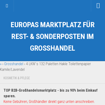
Startseite
EUROPAS MARKTPLATZ FÜR
Kategorien
Auto & Motorrad
REST- & SONDERPOSTEN IM
Drogerie & Tierbedarf
GROSSHANDEL
Fahrzeuge & Transport
Fashion & Mode
»
›
Grosshandel
›
4 LKW´s 132 Paletten Hakle Toilettenpapier
Garten & Werkzeug
Kamile/Lavendel
Geschäft, Büro & Schreibwaren
KOSMETIK & PFLEGE
Geschenkartikel
Haushaltswaren
TOP B2B-Großhandelsmarktplatz - bis zu 90% beim Einkauf
Handy und Smartphone
sparen.
Keine Gebühren, Großhändler direkt ganz unten anschreiben.
Kosmetik & Pflege