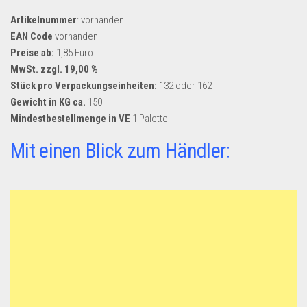
Dropshipping-Produkte
Artikelnummer
: vorhanden
B2B Produkte
EAN Code
vorhanden
Grosshandel
Preise ab:
1,85 Euro
MwSt. zzgl. 19,00 %
Amazon
Stück pro Verpackungseinheiten:
132 oder 162
Aldi
Gewicht in KG ca.
150
Mindestbestellmenge in VE
1 Palette
Lidl
Mit einen Blick zum Händler:
Kostenlos verkaufen
Anmelden
Kostenlos Registrieren
Newsletter