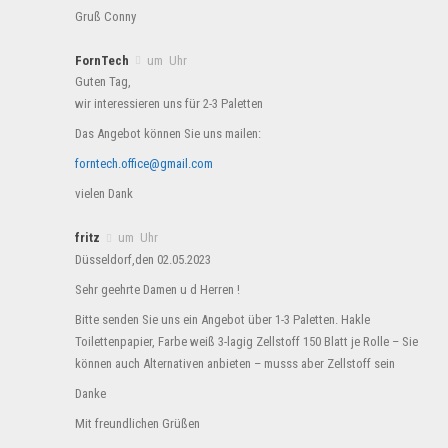
Gruß Conny
FornTech
um Uhr
Guten Tag,
wir interessieren uns für 2-3 Paletten
Das Angebot können Sie uns mailen:
forntech.office@gmail.com
vielen Dank
fritz
um Uhr
Düsseldorf,den 02.05.2023
Sehr geehrte Damen u d Herren !
Bitte senden Sie uns ein Angebot über 1-3 Paletten. Hakle
Toilettenpapier, Farbe weiß 3-lagig Zellstoff 150 Blatt je Rolle – Sie
können auch Alternativen anbieten – musss aber Zellstoff sein
Danke
Mit freundlichen Grüßen