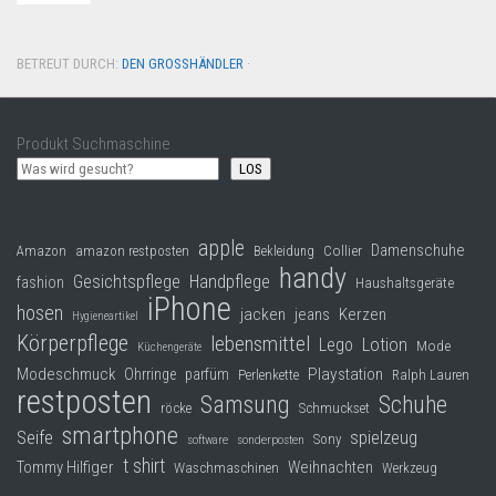
BETREUT DURCH:
DEN GROSSHÄNDLER
·
Produkt Suchmaschine
LOS
apple
Damenschuhe
Collier
Amazon
amazon restposten
Bekleidung
handy
Gesichtspflege
Handpflege
fashion
Haushaltsgeräte
iPhone
hosen
jacken
jeans
Kerzen
Hygieneartikel
Körperpflege
lebensmittel
Lego
Lotion
Mode
Küchengeräte
Modeschmuck
Playstation
Ohrringe
parfüm
Perlenkette
Ralph Lauren
restposten
Samsung
Schuhe
röcke
Schmuckset
smartphone
Seife
spielzeug
Sony
software
sonderposten
t shirt
Tommy Hilfiger
Weihnachten
Waschmaschinen
Werkzeug