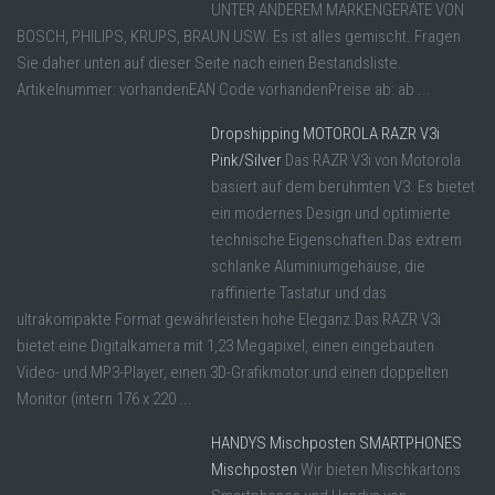
UNTER ANDEREM MARKENGERÄTE VON
BOSCH, PHILIPS, KRUPS, BRAUN USW. Es ist alles gemischt. Fragen
Sie daher unten auf dieser Seite nach einen Bestandsliste.
Artikelnummer: vorhandenEAN Code vorhandenPreise ab: ab ...
Dropshipping MOTOROLA RAZR V3i
Pink/Silver
Das RAZR V3i von Motorola
basiert auf dem berühmten V3. Es bietet
ein modernes Design und optimierte
technische Eigenschaften.Das extrem
schlanke Aluminiumgehäuse, die
raffinierte Tastatur und das
ultrakompakte Format gewährleisten hohe Eleganz.Das RAZR V3i
bietet eine Digitalkamera mit 1,23 Megapixel, einen eingebauten
Video- und MP3-Player, einen 3D-Grafikmotor und einen doppelten
Monitor (intern 176 x 220 ...
HANDYS Mischposten SMARTPHONES
Mischposten
Wir bieten Mischkartons