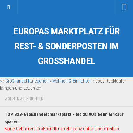
Startseite
EUROPAS MARKTPLATZ FÜR
Kategorien
Auto & Motorrad
REST- & SONDERPOSTEN IM
Drogerie & Tierbedarf
GROSSHANDEL
Fahrzeuge & Transport
Fashion & Mode
»
›
Großhandel Kategorien
›
Wohnen & Einrichten
›
ebay Rückläufer
Garten & Werkzeug
lampen und Leuchten
Geschäft, Büro & Schreibwaren
WOHNEN & EINRICHTEN
Geschenkartikel
Haushaltswaren
TOP B2B-Großhandelsmarktplatz - bis zu 90% beim Einkauf
Handy und Smartphone
sparen.
Keine Gebühren, Großhändler direkt ganz unten anschreiben.
Kosmetik & Pflege