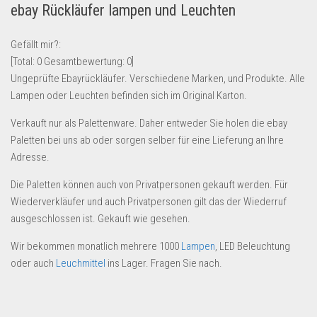
ebay Rückläufer lampen und Leuchten
Lebensmittel & Getränke
Multimedia & Elektro
Gefällt mir?:
[Total:
0
Gesamtbewertung:
0
]
Münzen
Ungeprüfte Ebayrückläufer. Verschiedene Marken, und Produkte. Alle
Spielzeug & Games
Lampen oder Leuchten befinden sich im Original Karton.
Schuhe & Accessoires
Verkauft nur als Palettenware. Daher entweder Sie holen die ebay
Sport & Freizeit
Paletten bei uns ab oder sorgen selber für eine Lieferung an Ihre
Adresse.
Uhren & Schmuck
Wohnen & Einrichten
Die Paletten können auch von Privatpersonen gekauft werden. Für
Wiederverkläufer und auch Privatpersonen gilt das der Wiederruf
Restposten-Angebote
ausgeschlossen ist. Gekauft wie gesehen.
Restposten für Privatpersonen
Wir bekommen monatlich mehrere 1000
Lampen
, LED Beleuchtung
eBay Restposten kaufen
oder auch
Leuchmittel
ins Lager. Fragen Sie nach.
Sonderposten-Angebote
Saison & Eventprodkte