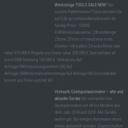
Werkzeuge TOOLS SALE NEW!
Sie
suchen Palettenware? Dann werden Sie
auf b2b-grosshaendleradressen.de
fündig! Preis: 150000
EURMindestabnahme: 23toneMenge:
23tone 23 tons of mixed new tools
Volume > 66 pallets 2 trucks Retail sale
value 610.000 € Regular purchase value 320.000 € Special take-all
price EXW Duisburg 150.000 €. Nettopreis:Auf
Anfrage/VBVerpackungseinheit (VE):Auf
Anfrage/VBMindestabnahmemenge:Auf Anfrage/VB Grosshändler
kommt aus Polen und hat 361 ...
Verkaufe Geldspielautomaten – alte und
aktuelle Geräte
Wir verkaufen hier
Spielautomaten von alt bis Modele aus
dem Jahr 2018 und 2019. Alle Geräte
laufen gut. Bei einigen Automaten muss
etwas gebastelt werden. Eigenschaften