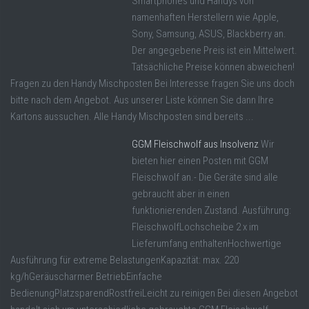
Smartphones und Handys von
namenhaften Herstellern wie Apple,
Sony, Samsung, ASUS, Blackberry an.
Der angegebene Preis ist ein Mittelwert.
Tatsächliche Preise können abweichen!
Fragen zu den Handy Mischposten Bei Interesse fragen Sie uns doch
bitte nach dem Angebot. Aus unserer Liste können Sie dann Ihre
Kartons aussuchen. Alle Handy Mischposten sind bereits ...
GGM Fleischwolf aus Insolvenz
Wir
bieten hier einen Posten mit GGM
Fleischwolf an.- Die Geräte sind alle
gebraucht aber in einen
funktionierenden Zustand. Ausführung:
FleischwolfLochscheibe 2 x im
Lieferumfang enthaltenHochwertige
Ausführung für extreme BelastungenKapazität: max. 220
kg/hGeräuscharmer BetriebEinfache
BedienungPlatzsparendRostfreiLeicht zu reinigen Bei diesen Angebot