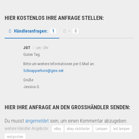
HIER KOSTENLOS IHRE ANFRAGE STELLEN:
Händleranfragen:
1
-
0
JGT
um Uhr
Guten Tag.
Bitte um weitere Informationen per E-Mail an:
Schnapperhorn@gmx.net
Grüße
Jessica G.
HIER IHRE ANFRAGE AN DEN GROSSHÄNDLER SENDEN:
Du musst
angemeldet
sein, um einen Kommentar abzugeben.
weitere Händler Angebote:
eBay
ebay rückläufer
Lampen
led lampen
restposten