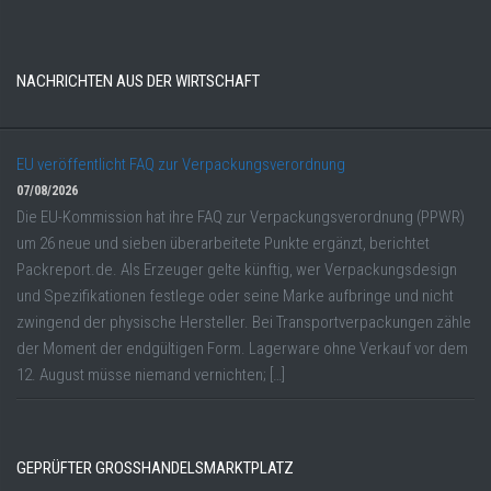
NACHRICHTEN AUS DER WIRTSCHAFT
EU veröffentlicht FAQ zur Verpackungsverordnung
07/08/2026
Die EU-Kommission hat ihre FAQ zur Verpackungsverordnung (PPWR)
um 26 neue und sieben überarbeitete Punkte ergänzt, berichtet
Packreport.de. Als Erzeuger gelte künftig, wer Verpackungsdesign
und Spezifikationen festlege oder seine Marke aufbringe und nicht
zwingend der physische Hersteller. Bei Transportverpackungen zähle
der Moment der endgültigen Form. Lagerware ohne Verkauf vor dem
12. August müsse niemand vernichten; […]
GEPRÜFTER GROSSHANDELSMARKTPLATZ