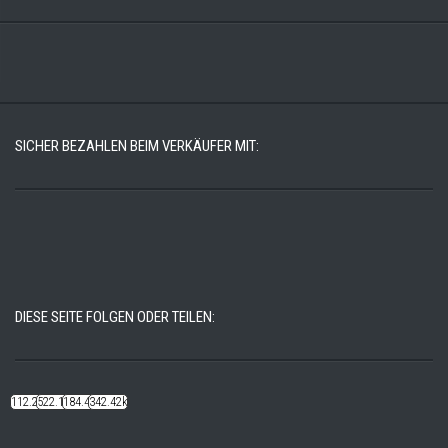
SICHER BEZAHLEN BEIM VERKÄUFER MIT:
DIESE SEITE FOLGEN ODER TEILEN:
112.22k
522.14k
184.48k
342.42k