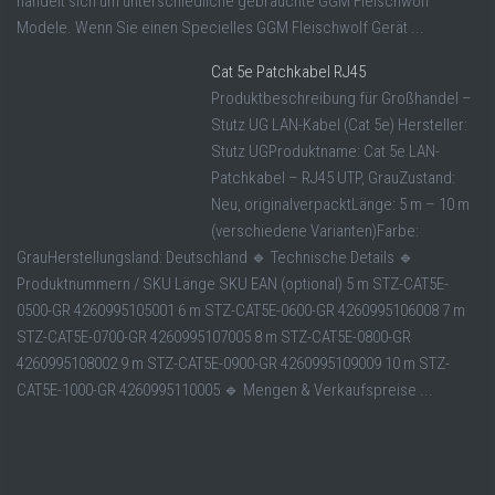
handelt sich um unterschiedliche gebrauchte GGM Fleischwolf
Modele. Wenn Sie einen Specielles GGM Fleischwolf Gerät ...
Cat 5e Patchkabel RJ45
Produktbeschreibung für Großhandel –
Stutz UG LAN-Kabel (Cat 5e) Hersteller:
Stutz UGProduktname: Cat 5e LAN-
Patchkabel – RJ45 UTP, GrauZustand:
Neu, originalverpacktLänge: 5 m – 10 m
(verschiedene Varianten)Farbe:
GrauHerstellungsland: Deutschland 🔹 Technische Details 🔹
Produktnummern / SKU Länge SKU EAN (optional) 5 m STZ-CAT5E-
0500-GR 4260995105001 6 m STZ-CAT5E-0600-GR 4260995106008 7 m
STZ-CAT5E-0700-GR 4260995107005 8 m STZ-CAT5E-0800-GR
4260995108002 9 m STZ-CAT5E-0900-GR 4260995109009 10 m STZ-
CAT5E-1000-GR 4260995110005 🔹 Mengen & Verkaufspreise ...