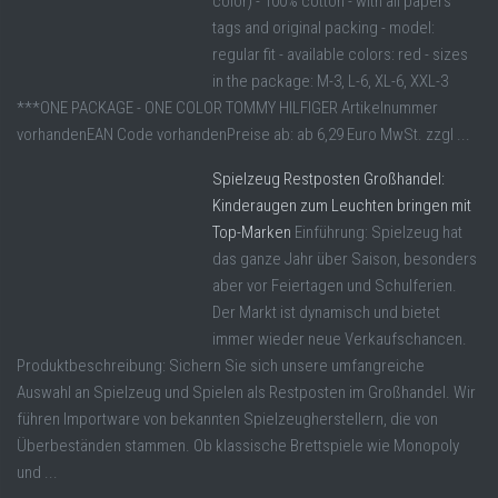
color) - 100% cotton - with all papers
tags and original packing - model:
regular fit - available colors: red - sizes
in the package: M-3, L-6, XL-6, XXL-3
***ONE PACKAGE - ONE COLOR TOMMY HILFIGER Artikelnummer
vorhandenEAN Code vorhandenPreise ab: ab 6,29 Euro MwSt. zzgl ...
Spielzeug Restposten Großhandel:
Kinderaugen zum Leuchten bringen mit
Top-Marken
Einführung: Spielzeug hat
das ganze Jahr über Saison, besonders
aber vor Feiertagen und Schulferien.
Der Markt ist dynamisch und bietet
immer wieder neue Verkaufschancen.
Produktbeschreibung: Sichern Sie sich unsere umfangreiche
Auswahl an Spielzeug und Spielen als Restposten im Großhandel. Wir
führen Importware von bekannten Spielzeugherstellern, die von
Überbeständen stammen. Ob klassische Brettspiele wie Monopoly
und ...