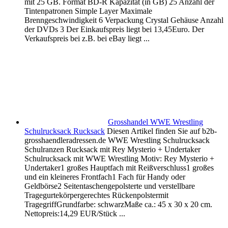
mit 25 GB. Format BD-R Kapazität (in GB) 25 Anzahl der
Tintenpatronen Simple Layer Maximale
Brenngeschwindigkeit 6 Verpackung Crystal Gehäuse Anzahl
der DVDs 3 Der Einkaufspreis liegt bei 13,45Euro. Der
Verkaufspreis bei z.B. bei eBay liegt ...
Grosshandel WWE Wrestling
Schulrucksack Rucksack
Diesen Artikel finden Sie auf b2b-
grosshaendleradressen.de WWE Wrestling Schulrucksack
Schulranzen Rucksack mit Rey Mysterio + Undertaker
Schulrucksack mit WWE Wrestling Motiv: Rey Mysterio +
Undertaker1 großes Hauptfach mit Reißverschluss1 großes
und ein kleineres Frontfach1 Fach für Handy oder
Geldbörse2 Seitentaschengepolsterte und verstellbare
Tragegurtekörpergerechtes Rückenpolstermit
TragegriffGrundfarbe: schwarzMaße ca.: 45 x 30 x 20 cm.
Nettopreis:14,29 EUR/Stück ...