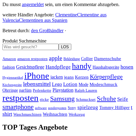
Du musst
angemeldet
sein, um einen Kommentar abzugeben.
weitere Händler Angebote:
Clementine
Clementine aus
Valencia
Clementinen aus Spanien
Betreut durch:
den Großhändler
·
Produkt Suchmaschine
LOS
apple
Damenschuhe
Amazon
Collier
amazon restposten
Bekleidung
handy
hosen
Handpflege
Gesichtspflege
fashion
Haushaltsgeräte
iPhone
Körperpflege
jacken
Kerzen
jeans
Hygieneartikel
lebensmittel
Lotion
Lego
Modeschmuck
Mode
Küchengeräte
Playstation
Ohrringe
parfüm
Perlenkette
Ralph Lauren
restposten
Samsung
Schuhe
Seife
röcke
Schmuckset
smartphone
t
spielzeug
Tommy Hilfiger
Sony
software
sonderposten
shirt
Weihnachten
Waschmaschinen
Werkzeug
TOP Tages Angebote