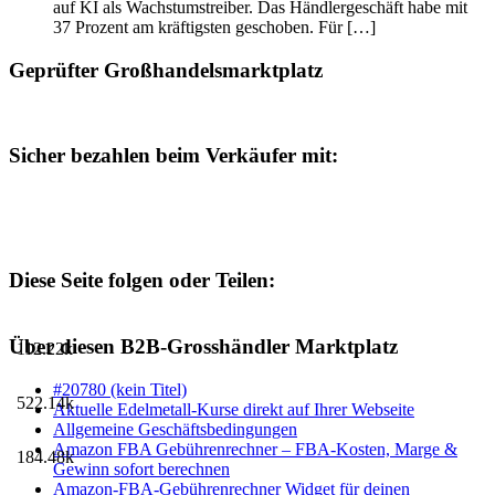
auf KI als Wachstumstreiber. Das Händlergeschäft habe mit
37 Prozent am kräftigsten geschoben. Für […]
Geprüfter Großhandelsmarktplatz
Sicher bezahlen beim Verkäufer mit:
Diese Seite folgen oder Teilen:
Über diesen B2B-Grosshändler Marktplatz
112.22k
#20780 (kein Titel)
522.14k
Aktuelle Edelmetall-Kurse direkt auf Ihrer Webseite
Allgemeine Geschäftsbedingungen
Amazon FBA Gebührenrechner – FBA-Kosten, Marge &
184.48k
Gewinn sofort berechnen
Amazon-FBA-Gebührenrechner Widget für deinen