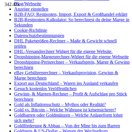
Blog/Webseite
342.42k
Anzeige einstellen
B2B-FAQ: Restposten, Import, Export & Großhandel erklärt
B2B-Restposten-Kalkulator: So berechnest du deine Marge in
Sekunden
Cookie-Richtlinie
Datenschutzbestimmungen
DHL Paketgrößen-Rechner – Maße & Gewicht schnell
prüfen
DHL-Versandrechner Widget für die eigene Website.
Dropshipping-Margenrechner-Widget für die eigene Webseite
Dropshipping-Preisrechner – Verkaufspreis, Marge & Gewinn
berechnen
eBay Gebührenrechner – Verkaufsprovision, Gewinn &
Marge berechnen
Export aus Deutschland – Waren ins Ausland verkaufen
Gesuch kostenlos Veröffentlichen
Gewinn- & Margen-Rechner – Profit & Aufschlag pro Stück
berechnen
Gold als Inflationsschutz – Mythos oder Realität?
Gold vs. Bitcoin – Welche Währung ist krisensicherer?
Goldbarren oder Goldmünzen – Welche Anlageform lohnt
sich mehr?
Goldförderung & Abbau – Von der Mine bis zum Barren
Goldpreis & US-Dollar – Warum der Wechselkurs