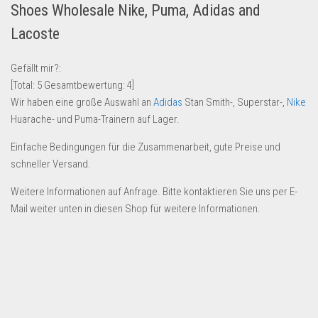
Shoes Wholesale Nike, Puma, Adidas and
Lebensmittel & Getränke
Lacoste
Multimedia & Elektro
Münzen
Gefällt mir?:
[Total:
5
Gesamtbewertung:
4
]
Spielzeug & Games
Wir haben eine große Auswahl an
Adidas
Stan Smith-, Superstar-,
Nike
Schuhe & Accessoires
Huarache- und Puma-Trainern auf Lager.
Sport & Freizeit
Einfache Bedingungen für die Zusammenarbeit, gute Preise und
Uhren & Schmuck
schneller Versand.
Wohnen & Einrichten
Weitere Informationen auf Anfrage. Bitte kontaktieren Sie uns per E-
Restposten-Angebote
Mail weiter unten in diesen Shop für weitere Informationen.
Restposten für Privatpersonen
eBay Restposten kaufen
Sonderposten-Angebote
Saison & Eventprodkte