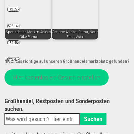
112.22k
522.14k
Sportschuhe Marken Adidas
Schuhe Adidas, Puma, North
Nike Puma
Face, Asics
184.48k
342.42k
Nicht das richtige auf unseren Großhandelsmarktplatz gefunden?
Hier kostenlos ein Gesuch einstellen
Großhandel, Restposten und Sonderposten
suchen.
Suchen