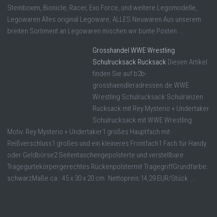
Steinboxen, Bionicle, Racer, Exo Force, und weitere Legomodelle,
Legowaren Alles original Legoware, ALLES Neuwaren Aus unserem
breiten Sortiment an Legowaren mischen wir bunte Posten ...
Grosshandel WWE Wrestling
Schulrucksack Rucksack
Diesen Artikel
finden Sie auf b2b-
grosshaendleradressen.de WWE
Wrestling Schulrucksack Schulranzen
Rucksack mit Rey Mysterio + Undertaker
Schulrucksack mit WWE Wrestling
Motiv: Rey Mysterio + Undertaker1 großes Hauptfach mit
Reißverschluss1 großes und ein kleineres Frontfach1 Fach für Handy
oder Geldbörse2 Seitentaschengepolsterte und verstellbare
Tragegurtekörpergerechtes Rückenpolstermit TragegriffGrundfarbe:
schwarzMaße ca.: 45 x 30 x 20 cm. Nettopreis:14,29 EUR/Stück ...