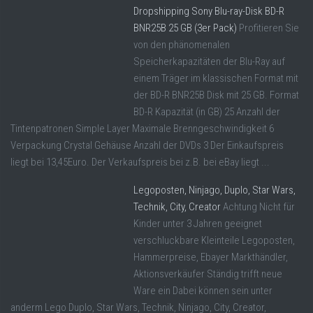
Dropshipping Sony Blu-ray-Disk BD-R
BNR25B 25 GB (3er Pack)
Profitieren Sie
von den phänomenalen
Speicherkapazitäten der Blu-Ray auf
einem Träger im klassischen Format mit
der BD-R BNR25B Disk mit 25 GB. Format
BD-R Kapazität (in GB) 25 Anzahl der
Tintenpatronen Simple Layer Maximale Brenngeschwindigkeit 6
Verpackung Crystal Gehäuse Anzahl der DVDs 3 Der Einkaufspreis
liegt bei 13,45Euro. Der Verkaufspreis bei z.B. bei eBay liegt ...
Legoposten, Ninjago, Duplo, Star Wars,
Technik, City, Creator
Achtung Nicht für
Kinder unter 3 Jahren geeignet
verschluckbare Kleinteile Legoposten,
Hammerpreise, Ebayer Markthändler,
Aktionsverkäufer Ständig trifft neue
Ware ein Dabei können sein unter
anderm Lego Duplo, Star Wars, Technik, Ninjago, City, Creator,