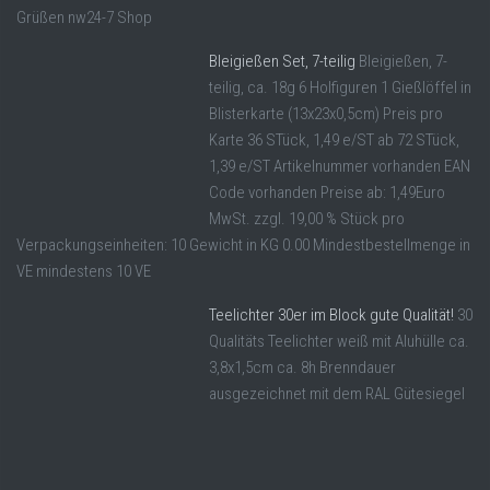
Grüßen nw24-7 Shop
Bleigießen Set, 7-teilig
Bleigießen, 7-
teilig, ca. 18g 6 Holfiguren 1 Gießlöffel in
Blisterkarte (13x23x0,5cm) Preis pro
Karte 36 STück, 1,49 e/ST ab 72 STück,
1,39 e/ST Artikelnummer vorhanden EAN
Code vorhanden Preise ab: 1,49Euro
MwSt. zzgl. 19,00 % Stück pro
Verpackungseinheiten: 10 Gewicht in KG 0.00 Mindestbestellmenge in
VE mindestens 10 VE
Teelichter 30er im Block gute Qualität!
30
Qualitäts Teelichter weiß mit Aluhülle ca.
3,8x1,5cm ca. 8h Brenndauer
ausgezeichnet mit dem RAL Gütesiegel