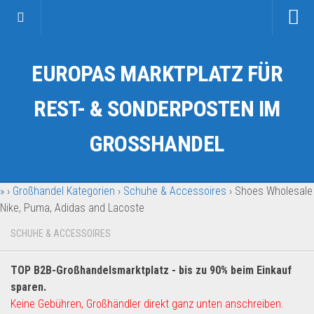
Startseite
EUROPAS MARKTPLATZ FÜR
Kategorien
Auto & Motorrad
REST- & SONDERPOSTEN IM
Drogerie & Tierbedarf
GROSSHANDEL
Fahrzeuge & Transport
Fashion & Mode
»
›
Großhandel Kategorien
›
Schuhe & Accessoires
›
Shoes Wholesale
Garten & Werkzeug
Nike, Puma, Adidas and Lacoste
Geschäft, Büro & Schreibwaren
SCHUHE & ACCESSOIRES
Geschenkartikel
Haushaltswaren
TOP B2B-Großhandelsmarktplatz - bis zu 90% beim Einkauf
Handy und Smartphone
sparen.
Keine Gebühren, Großhändler direkt ganz unten anschreiben.
Kosmetik & Pflege