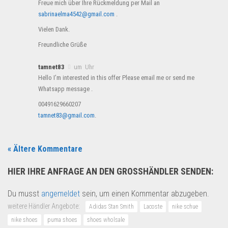
Freue mich über Ihre Rückmeldung per Mail an
sabrinaelma4542@gmail.com
.
Vielen Dank.
Freundliche Grüße
tamnet83
um Uhr
Hello I’m interested in this offer Please email me or send me
Whatsapp message .
00491629660207
tamnet83@gmail.com
.
« Ältere Kommentare
HIER IHRE ANFRAGE AN DEN GROSSHÄNDLER SENDEN:
Du musst
angemeldet
sein, um einen Kommentar abzugeben.
weitere Händler Angebote:
Adidas Stan Smith
Lacoste
nike schue
nike shoes
puma shoes
shoes wholsale