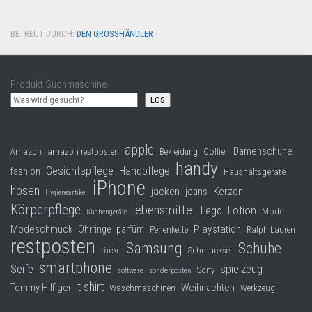
BETREUT DURCH:
DEN GROSSHÄNDLER
·
Produkt Suchmaschine
LOS
apple
Damenschuhe
Collier
Amazon
amazon restposten
Bekleidung
handy
Gesichtspflege
Handpflege
fashion
Haushaltsgeräte
iPhone
hosen
jacken
jeans
Kerzen
Hygieneartikel
Körperpflege
lebensmittel
Lego
Lotion
Mode
Küchengeräte
Modeschmuck
Playstation
Ohrringe
parfüm
Perlenkette
Ralph Lauren
restposten
Samsung
Schuhe
röcke
Schmuckset
smartphone
Seife
spielzeug
Sony
software
sonderposten
t shirt
Tommy Hilfiger
Weihnachten
Waschmaschinen
Werkzeug