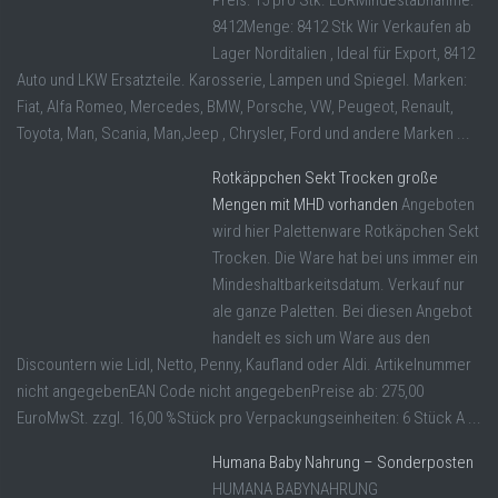
Preis: 15 pro Stk. EURMindestabnahme:
8412Menge: 8412 Stk Wir Verkaufen ab
Lager Norditalien , Ideal für Export, 8412
Auto und LKW Ersatzteile. Karosserie, Lampen und Spiegel. Marken:
Fiat, Alfa Romeo, Mercedes, BMW, Porsche, VW, Peugeot, Renault,
Toyota, Man, Scania, Man,Jeep , Chrysler, Ford und andere Marken ...
Rotkäppchen Sekt Trocken große
Mengen mit MHD vorhanden
Angeboten
wird hier Palettenware Rotkäpchen Sekt
Trocken. Die Ware hat bei uns immer ein
Mindeshaltbarkeitsdatum. Verkauf nur
ale ganze Paletten. Bei diesen Angebot
handelt es sich um Ware aus den
Discountern wie Lidl, Netto, Penny, Kaufland oder Aldi. Artikelnummer
nicht angegebenEAN Code nicht angegebenPreise ab: 275,00
EuroMwSt. zzgl. 16,00 %Stück pro Verpackungseinheiten: 6 Stück A ...
Humana Baby Nahrung – Sonderposten
HUMANA BABYNAHRUNG