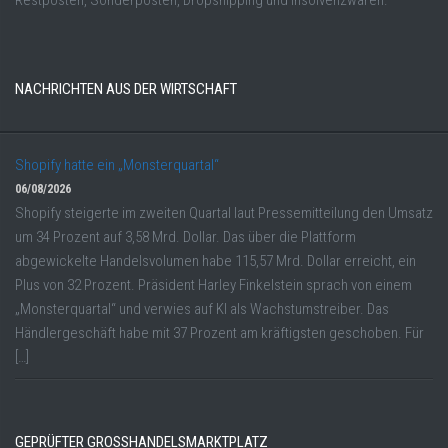
Restposten, Sonderposten, Dropshipping und Insolvenzwaren.
NACHRICHTEN AUS DER WIRTSCHAFT
Shopify hatte ein „Monsterquartal“
06/08/2026
Shopify steigerte im zweiten Quartal laut Pressemitteilung den Umsatz
um 34 Prozent auf 3,58 Mrd. Dollar. Das über die Plattform
abgewickelte Handelsvolumen habe 115,57 Mrd. Dollar erreicht, ein
Plus von 32 Prozent. Präsident Harley Finkelstein sprach von einem
„Monsterquartal“ und verwies auf KI als Wachstumstreiber. Das
Händlergeschäft habe mit 37 Prozent am kräftigsten geschoben. Für
[…]
GEPRÜFTER GROSSHANDELSMARKTPLATZ