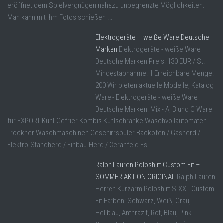
eröffnet dem Spielvergnügen nahezu unbegrenzte Möglichkeiten:
Man kann mit ihm Fotos schießen ...
Elektrogeräte – weiße Ware Deutsche
Marken
Elektrogeräte - weiße Ware
Deutsche Marken Preis: 130 EUR / St.
Mindestabnahme: 1 Erreichbare Menge:
200 Wir bieten aktuelle Modelle, Katalog
Ware - Elektrogeräte - weiße Ware
Deutsche Marken: Mix - A, B und C Ware
für EXPORT Kühl-Gefrier Kombis Kühlschränke Waschvollautomaten
Trockner Waschmaschinen Geschirrspüler Backofen / Gasherd /
Elektro-Standherd / Einbau-Herd / Ceranfeld Es ...
Ralph Lauren Poloshirt Custom Fit –
SOMMER AKTION ORIGINAL
Ralph Lauren
Herren Kurzarm Poloshirt S-XXL Custom
Fit Farben: Schwarz, Weiß, Grau,
Hellblau, Anthrazit, Rot, Blau, Pink