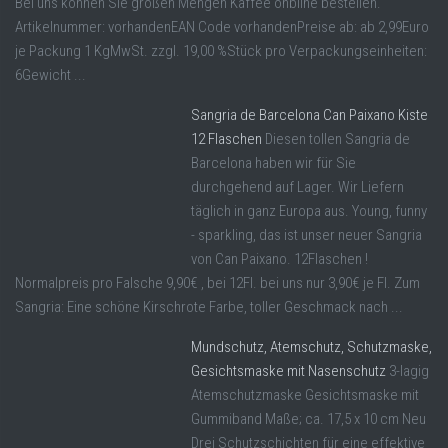
Bei uns können Sie großen Mengen Kaffee onbline bestellen.
Artikelnummer: vorhandenEAN Code vorhandenPreise ab: ab 2,99Euro
je Packung 1 KgMwSt. zzgl. 19,00 %Stück pro Verpackungseinheiten:
6Gewicht ...
Sangria de Barcelona Can Paixano Kiste
12 Flaschen
Diesen tollen Sangria de
Barcelona haben wir für Sie
durchgehend auf Lager. Wir Liefern
täglich in ganz Europa aus. Young, funny
- sparkling, das ist unser neuer Sangria
von Can Paixano. 12Flaschen !
Normalpreis pro Falsche 9,90€ , bei 12Fl. bei uns nur 3,90€ je Fl. Zum
Sangria: Eine schöne Kirschrote Farbe, toller Geschmack nach ...
Mundschutz, Atemschutz, Schutzmaske,
Gesichtsmaske mit Nasenschutz
3-lagig
Atemschutzmaske Gesichtsmaske mit
Gummiband Maße; ca. 17,5 x 10 cm Neu
Drei Schutzschichten für eine effektive