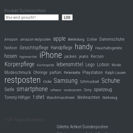
Produkt Suchmaschine
LOS
apple
Damenschuhe
Collier
Amazon
amazon restposten
Bekleidung
handy
Gesichtspflege
Handpflege
fashion
Haushaltsgeräte
iPhone
hosen
jacken
jeans
Kerzen
Hygieneartikel
Körperpflege
lebensmittel
Lego
Lotion
Mode
Küchengeräte
Modeschmuck
Playstation
Ohrringe
parfüm
Perlenkette
Ralph Lauren
restposten
Samsung
Schuhe
röcke
Schmuckset
smartphone
Seife
spielzeug
Sony
software
sonderposten
t shirt
Tommy Hilfiger
Weihnachten
Waschmaschinen
Werkzeug
TOP Tages Angebote
Gillette Artikel Sonderposten