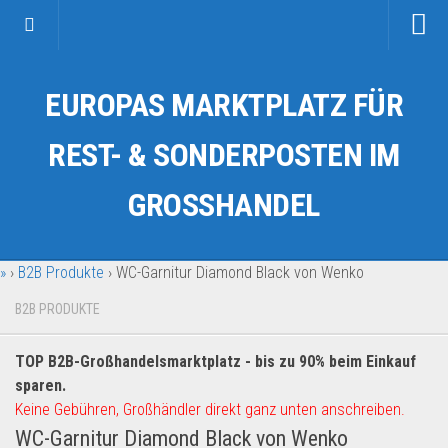
Startseite
EUROPAS MARKTPLATZ FÜR
Kategorien
Auto & Motorrad
REST- & SONDERPOSTEN IM
Drogerie & Tierbedarf
GROSSHANDEL
Fahrzeuge & Transport
Fashion & Mode
»
›
B2B Produkte
›
WC-Garnitur Diamond Black von Wenko
Garten & Werkzeug
Geschäft, Büro & Schreibwaren
B2B PRODUKTE
Geschenkartikel
TOP B2B-Großhandelsmarktplatz - bis zu 90% beim Einkauf
Haushaltswaren
sparen.
Handy und Smartphone
Keine Gebühren, Großhändler direkt ganz unten anschreiben.
WC-Garnitur Diamond Black von Wenko
Kosmetik & Pflege