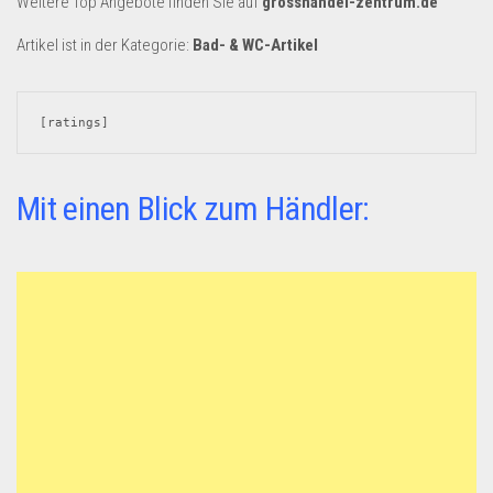
Weitere Top Angebote finden Sie auf
grosshandel-zentrum.de
Dropshipping-Produkte
B2B Produkte
Artikel ist in der Kategorie:
Bad- & WC-Artikel
Grosshandel
Amazon
[ratings]
Aldi
Lidl
Mit einen Blick zum Händler:
Kostenlos verkaufen
Anmelden
Kostenlos Registrieren
Newsletter