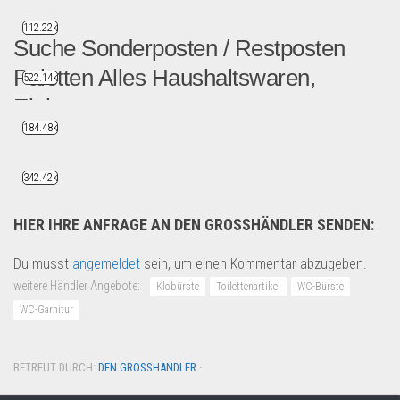
112.22k
Suche Sonderposten / Restposten
Paletten Alles Haushaltswaren,
522.14k
Elektro...
184.48k
Guten Tag Zusammen, Wir...
Händler suchen
342.42k
HIER IHRE ANFRAGE AN DEN GROSSHÄNDLER SENDEN:
Du musst
angemeldet
sein, um einen Kommentar abzugeben.
weitere Händler Angebote:
Klobürste
Toilettenartikel
WC-Bürste
WC-Garnitur
BETREUT DURCH:
DEN GROSSHÄNDLER
·