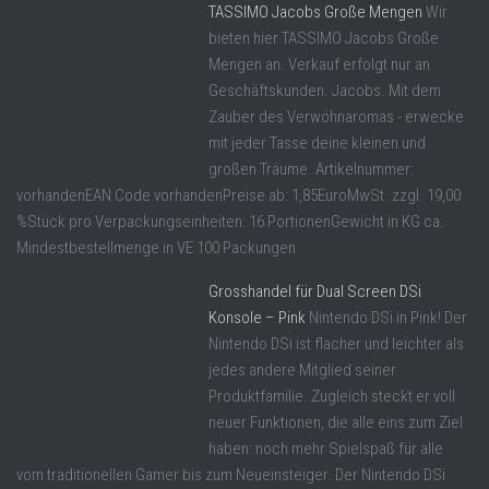
TASSIMO Jacobs Große Mengen
Wir
bieten hier TASSIMO Jacobs Große
Mengen an. Verkauf erfolgt nur an
Geschäftskunden. Jacobs. Mit dem
Zauber des Verwöhnaromas - erwecke
mit jeder Tasse deine kleinen und
großen Träume. Artikelnummer:
vorhandenEAN Code vorhandenPreise ab: 1,85EuroMwSt. zzgl. 19,00
%Stück pro Verpackungseinheiten: 16 PortionenGewicht in KG ca.
Mindestbestellmenge in VE 100 Packungen
Grosshandel für Dual Screen DSi
Konsole – Pink
Nintendo DSi in Pink! Der
Nintendo DSi ist flacher und leichter als
jedes andere Mitglied seiner
Produktfamilie. Zugleich steckt er voll
neuer Funktionen, die alle eins zum Ziel
haben: noch mehr Spielspaß für alle
vom traditionellen Gamer bis zum Neueinsteiger. Der Nintendo DSi