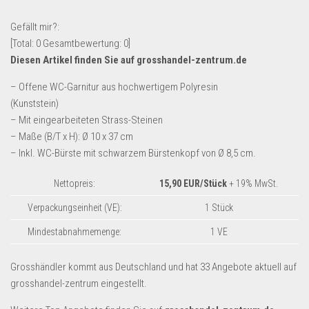
Lebensmittel & Getränke
Gefällt mir?:
Multimedia & Elektro
[Total:
0
Gesamtbewertung:
0
]
Diesen Artikel finden Sie auf grosshandel-zentrum.de
Münzen
Spielzeug & Games
– Offene WC-Garnitur aus hochwertigem Polyresin
(Kunststein)
Schuhe & Accessoires
– Mit eingearbeiteten Strass-Steinen
Sport & Freizeit
– Maße (B/T x H): Ø 10 x 37 cm
– Inkl. WC-Bürste mit schwarzem Bürstenkopf von Ø 8,5 cm.
Uhren & Schmuck
Wohnen & Einrichten
Nettopreis:
15,90 EUR/Stück
+ 19% MwSt.
Restposten-Angebote
Verpackungseinheit (VE):
1 Stück
Restposten für Privatpersonen
Mindestabnahmemenge:
1 VE
eBay Restposten kaufen
Grosshändler kommt aus Deutschland und hat 33 Angebote aktuell auf
Sonderposten-Angebote
grosshandel-zentrum eingestellt.
Saison & Eventprodkte