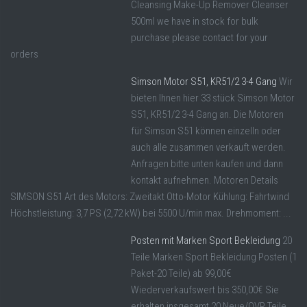
Cleansing Make-Up Remover Cleanser
500ml we have in stock for bulk
purchase please contact for your
orders
Simson Motor S51, KR51/2 3-4 Gang
Wir
bieten Ihnen hier 33 stück Simson Motor
S51, KR51/2 3-4 Gang an. Die Motoren
für Simson S51 können einzelln oder
auch alle zusammen verkauft werden.
Anfragen bitte unten kaufen und dann
kontakt aufnehmen. Motoren Details
SIMSON S51 Art des Motors: Zweitakt Otto-Motor Kühlung: Fahrtwind
Höchstleistung: 3,7 PS (2,72 kW) bei 5500 U/min max. Drehmoment: ...
Posten mit Marken Sport Bekleidung
20
Teile Marken Sport Bekleidung Posten (1
Paket-20 Teile) ab 99,00€
Wiederverkaufswert bis 350,00€ Sie
erhalten insgesamt 20 Neue/OVP Teile