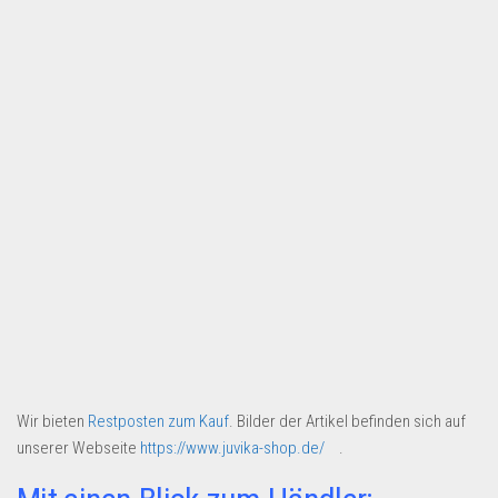
Dropshipping-Produkte
B2B Produkte
Grosshandel
Amazon
Aldi
Lidl
Kostenlos verkaufen
Anmelden
Kostenlos Registrieren
Newsletter
Wir bieten
Restposten zum Kauf
. Bilder der Artikel befinden sich auf
unserer Webseite
https://www.juvika-shop.de/
.