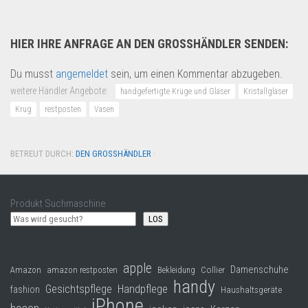
HIER IHRE ANFRAGE AN DEN GROSSHÄNDLER SENDEN:
Du musst
angemeldet
sein, um einen Kommentar abzugeben.
weitere Händler Angebote:
handgefertigte Krüge und Gläser
Kristallgläser
Krug
restposten
Vasen
BETREUT DURCH:
DEN GROSSHÄNDLER
·
Produkt Suchmaschine
LOS
apple
Damenschuhe
Collier
Amazon
amazon restposten
Bekleidung
handy
Gesichtspflege
Handpflege
fashion
Haushaltsgeräte
iPhone