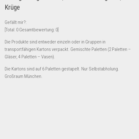
Krüge
Lebensmittel & Getränke
Multimedia & Elektro
Gefällt mir?:
Münzen
[Total:
0
Gesamtbewertung:
0
]
Spielzeug & Games
Die Produkte sind entweder einzeln oder in Gruppen in
Schuhe & Accessoires
transportfähigen Kartons verpackt. Gemischte Paletten (2 Paletten –
Gläser, 4 Paletten – Vasen).
Sport & Freizeit
Die Kartons sind auf 6 Paletten gestapelt. Nur Selbstabholung.
Uhren & Schmuck
Großraum München.
Wohnen & Einrichten
Restposten-Angebote
Restposten für Privatpersonen
eBay Restposten kaufen
Sonderposten-Angebote
Saison & Eventprodkte