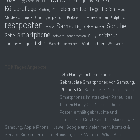
hosen
jacken
jeans
Kerzen
Hygieneartikel
Körperpflege
lebensmittel
Lego
Lotion
Mode
Küchengeräte
Modeschmuck
Playstation
Ohrringe
parfüm
Perlenkette
Ralph Lauren
restposten
Samsung
Schuhe
röcke
Schmuckset
smartphone
Seife
spielzeug
Sony
software
sonderposten
t shirt
Tommy Hilfiger
Weihnachten
Waschmaschinen
Werkzeug
TOP Tages Angebote
120x Handys im Paket kaufen:
Gebrauchte Smartphones von Samsung,
iPhone & Co.
Kaufen Sie 120x gemischte
Smartphones im attraktiven Paket. Ideal
für den Handy-Großhandel! Dieser
Posten enthält gebrauchte und
retournierte Geräte von Top-Marken wie
Samsung, Apple iPhone, Huawei, Google und vielen mehr. Kontakt &
Service Sie können uns telefonisch, per E-Mail oder WhatsApp