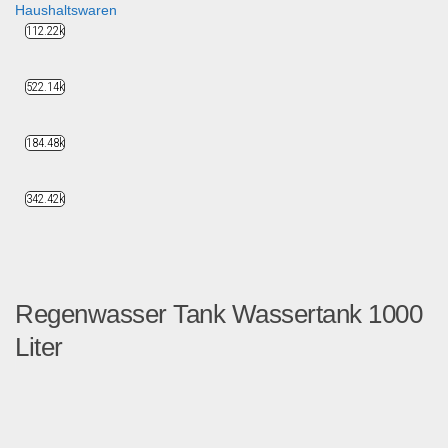
Haushaltswaren
112.22k
522.14k
184.48k
342.42k
Regenwasser Tank Wassertank 1000
Liter
Biete hier 1000Liter IBC T...
Garten & Werkzeug