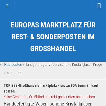
Startseite
EUROPAS MARKTPLATZ FÜR
Kategorien
Auto & Motorrad
REST- & SONDERPOSTEN IM
Drogerie & Tierbedarf
GROSSHANDEL
Fahrzeuge & Transport
Fashion & Mode
»
›
Restposten
›
Handgefertigte Vasen, schöne Kristallgläser, Krüge
Garten & Werkzeug
Geschäft, Büro & Schreibwaren
RESTPOSTEN
Geschenkartikel
TOP B2B-Großhandelsmarktplatz - bis zu 90% beim Einkauf
Haushaltswaren
sparen.
Handy und Smartphone
Keine Gebühren, Großhändler direkt ganz unten anschreiben.
Handgefertigte Vasen, schöne Kristallgläser,
Kosmetik & Pflege