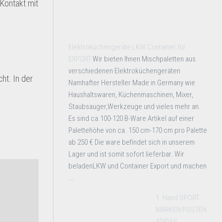
Kontakt mit
Elektroküchengeräte LKW Container für
EXPORT
Wir bieten Ihnen Mischpaletten aus
verschiedenen Elektroküchengeräten
ht. In der
Namhafter Hersteller Made in Germany wie
Haushaltswaren, Küchenmaschinen, Mixer,
Staubsauger,Werkzeuge und vieles mehr an.
Es sind ca.100-120 B-Ware Artikel auf einer
Palettehöhe von ca. 150 cm-170 cm pro Palette
ab 250 € Die ware befindet sich in unserem
Lager und ist somit sofort lieferbar. Wir
beladenLKW und Container Export und machen
...
1. Hand SPORT
MARKEN POSTEN
ADIDAS,