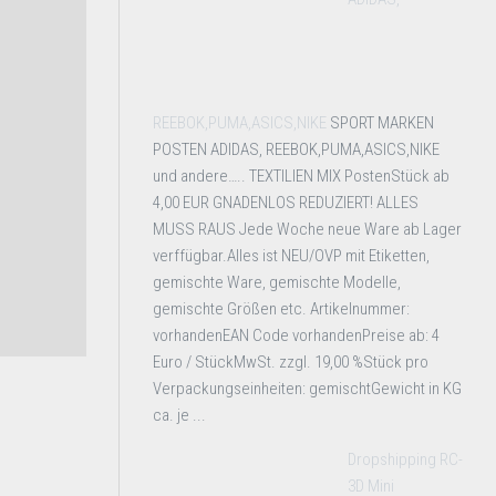
REEBOK,PUMA,ASICS,NIKE
SPORT MARKEN
POSTEN ADIDAS, REEBOK,PUMA,ASICS,NIKE
und andere….. TEXTILIEN MIX PostenStück ab
4,00 EUR GNADENLOS REDUZIERT! ALLES
MUSS RAUS Jede Woche neue Ware ab Lager
verffügbar.Alles ist NEU/OVP mit Etiketten,
gemischte Ware, gemischte Modelle,
gemischte Größen etc. Artikelnummer:
vorhandenEAN Code vorhandenPreise ab: 4
Euro / StückMwSt. zzgl. 19,00 %Stück pro
Verpackungseinheiten: gemischtGewicht in KG
ca. je ...
Dropshipping RC-
3D Mini