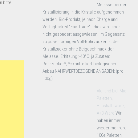
 bitte.
Melasse bei der
Kristallisierung in die Kristalle aufgenommen
werden. Bio-Produkt, je nach Charge und
Verfügbarkeit "Fair-Trade" - dies wird aber
nicht gesondert ausgewiesen. Im Gegensatz
zu pulverförmigen Voll-Rohrzucker ist der
Kristallzucker ohne Beigeschmack der
Melasse. Erhitzung >40°C: ja Zutaten:
Rohrzucker*, *=kontrolliert biologischer
Anbau NÄHRWERTBEZOGENE ANGABEN: (pro
100g) ...
Aldi und Lidl Mix
Paletten,
Haushaltsware,
A+B Ware
Wir
haben immer
wieder mehrere
100e Paletten