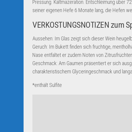
Pressung. Kaltmazeration. Entschleimung über 72 
seiner eigenen Hefe 6 Monate lang, die Hefen w
VERKOSTUNGSNOTIZEN zum Sp
Aussehen: Im Glas zeigt sich dieser Wein heugelb 
Geruch: Im Bukett finden sich fruchtige, mentholha
Nase entfaltet er zudem Noten von Zitrusfrüchte
Geschmack: Am Gaumen präsentiert er sich ausgegl
charakteristischem Glyceringeschmack und lang
*enthält Sulfite