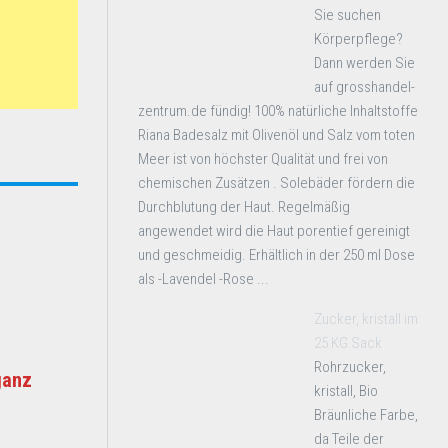
Sie suchen
Körperpflege?
Dann werden Sie
auf grosshandel-
zentrum.de fündig! 100% natürliche Inhaltstoffe
Riana Badesalz mit Olivenöl und Salz vom toten
Meer ist von höchster Qualität und frei von
chemischen Zusätzen . Solebäder fördern die
Durchblutung der Haut. Regelmäßig
angewendet wird die Haut porentief gereinigt
und geschmeidig. Erhältlich in der 250 ml Dose
als -Lavendel -Rose ...
Zucker, kristall im
25 KG Sack
Rohrzucker,
ganz
kristall, Bio
Bräunliche Farbe,
da Teile der