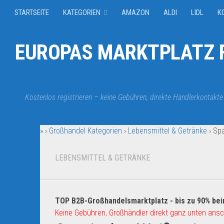
STARTSEITE
KATEGORIEN
AMAZON
ALDI
LIDL
K
EUROPAS MARKTPLATZ F
Kostenlos registrieren – keine Gebühren, direkte Händlerkontakte
»
›
Großhandel Kategorien
›
Lebensmittel & Getränke
›
Spa
LEBENSMITTEL & GETRÄNKE
TOP B2B-Großhandelsmarktplatz - bis zu 90% bei
Keine Gebühren, Großhändler direkt ganz unten ansc