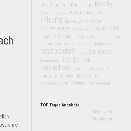
handy
Gesichtspflege
Handpflege
hosen
Haushaltsgeräte
Hygieneartikel
iPhone
jacken
jeans
Kerzen
Körperpflege
lebensmittel
Küchengeräte
Lego
Lotion
Modeschmuck
fach
Mode
Ohrringe
Playstation
parfüm
Perlenkette
Ralph Lauren
restposten
Samsung
röcke
Schuhe
Seife
Schmuckset
smartphone
Sony
software
sonderposten
t shirt
spielzeug
Tommy Hilfiger
Weihnachten
Waschmaschinen
Werkzeug
TOP Tages Angebote
Mischpaletten
llen.
Mixpaletten
ost, ohne