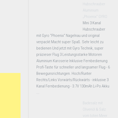
Hubschrauber
Aluminium
„Phoenix“ GYRO
Mini 3 Kanal
Hubschrauber
mit Gyro "Phoenix" Nagelnau und original
verpackt Macht super Spaß. Sehr leicht zu
bedienen Und jetzt mit Gyro Technik, super
präzieser Flug 3 Leistungsstarke Motoren
Aluminium Karoserie Inklusive Fernbedienung
Profi-Taste für schneller und langsamer Flug - 6
Bewegunsrichtungen. Hoch/Runter
Rechts/Links Vorwärts/Rückwärts - inklusive 3
Kanal Fernbedienung - 3.7V 130mAh Li-Po Akku
...
Badesalz mit
Olivenöl & Salz
vom toten Meer