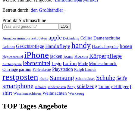
Betreut durch:
den Großhändler
·
Produkt Suchmaschine
LOS
apple
Damenschuhe
Amazon
Collier
amazon restposten
Bekleidung
handy
hosen
Handpflege
Gesichtspflege
fashion
Haushaltsgeräte
iPhone
Körperpflege
jacken
Kerzen
jeans
Hygieneartikel
lebensmittel
Lotion
Lego
Modeschmuck
Mode
Küchengeräte
Playstation
Ohrringe
parfüm
Perlenkette
Ralph Lauren
restposten
Samsung
Schuhe
Seife
röcke
Schmuckset
smartphone
t
spielzeug
Tommy Hilfiger
Sony
software
sonderposten
shirt
Weihnachten
Waschmaschinen
Werkzeug
TOP Tages Angebote