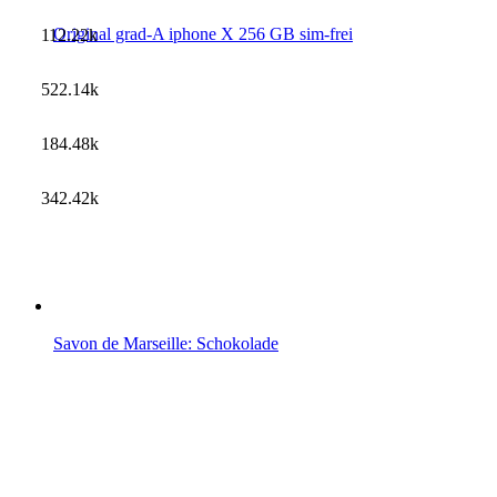
Original grad-A iphone X 256 GB sim-frei
112.22k
522.14k
184.48k
342.42k
Savon de Marseille: Schokolade