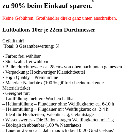
zu 90% beim Einkauf sparen.
Keine Gebühren, Großhändler direkt ganz unten anschreiben.
Luftballons 10er je 22cm Durchmesser
Gefällt mir?:
[Total:
3
Gesamtbewertung:
5
]
• Farbe: frei wählbar
• Stückzahl: frei wählbar
• Ballondurchmesser: ca. 28 cm- von oben nach unten gemessen
• Verpackung: Hochwertiger Klarsichtbeutel
• High Quality – Premiumline
• Material: Naturlatex (100 % giftfrei / beeindruckende
Materialstärke)
• Geeignet für:
– Luftfüllung: mehrere Wochen haltbar
– Heliumfüllung – Flugdauer ohne Weitflugkarte: ca. 6-10 h
– Heliumfüllung – Flugdauer mit Weitflugkarte: ca. 2-4 h
– Ideal für Hochzeiten, Valentinstag, Geburtstage
• Wissenswertes:- Die Ballons tragen Weitflugkarten mit 1 g
– Biologisch abbaubar (100 % Naturlatex)
– Lagerung von ca. 1 Jahr möglich (bei 10-20 Grad Celsius)