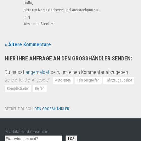
Hallo,
bitte um Kontaktadresse und Ansprechpartner.
mfg
Alexander Stecklein
« Ältere Kommentare
HIER IHRE ANFRAGE AN DEN GROSSHÄNDLER SENDEN:
Du musst
angemeldet
sein, um einen Kommentar abzugeben.
weitere Händler Angebote:
Autoreifen
Fahrzeugreifen
Fahrzeugzubehör
Kompletträder
Reifen
BETREUT DURCH:
DEN GROSSHÄNDLER
·
Produkt Suchmaschine
LOS