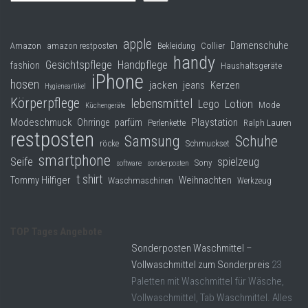
apple
Damenschuhe
Collier
Amazon
amazon restposten
Bekleidung
handy
Gesichtspflege
Handpflege
fashion
Haushaltsgeräte
iPhone
hosen
jacken
jeans
Kerzen
Hygieneartikel
Körperpflege
lebensmittel
Lego
Lotion
Mode
Küchengeräte
Modeschmuck
Playstation
Ohrringe
parfüm
Perlenkette
Ralph Lauren
restposten
Samsung
Schuhe
röcke
Schmuckset
smartphone
Seife
spielzeug
Sony
software
sonderposten
t shirt
Tommy Hilfiger
Weihnachten
Waschmaschinen
Werkzeug
TOP Tages Angebote
Sonderposten Waschmittel –
Vollwaschmittel zum Sonderpreis
23
Paletten mit Waschmittel für Wäsche,
Vollwaschmittel, Tab Waschmittel. Alles