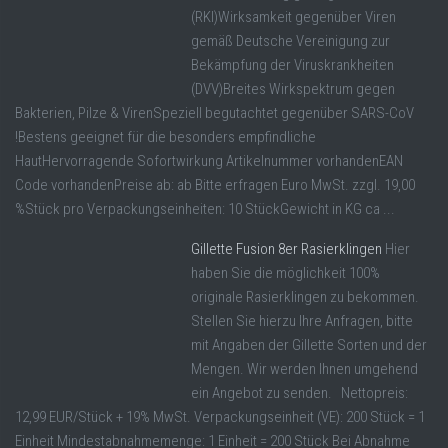
(RKI)Wirksamkeit gegenüber Viren
gemäß Deutsche Vereinigung zur
Bekämpfung der Viruskrankheiten
(DVV)Breites Wirkspektrum gegen
Bakterien, Pilze & VirenSpeziell begutachtet gegenüber SARS-CoV
!Bestens geeignet für die besonders empfindliche
HautHervorragende Sofortwirkung Artikelnummer vorhandenEAN
Code vorhandenPreise ab: ab Bitte erfragen Euro MwSt. zzgl. 19,00
%Stück pro Verpackungseinheiten: 10 StückGewicht in KG ca ...
Gillette Fusion 8er Rasierklingen
Hier
haben Sie die möglichkeit 100%
originale Rasierklingen zu bekommen.
Stellen Sie hierzu Ihre Anfragen, bitte
mit Angaben der Gillette Sorten und der
Mengen. Wir werden Ihnen umgehend
ein Angebot zu senden. Nettopreis:
12,99 EUR/Stück + 19% MwSt. Verpackungseinheit (VE): 200 Stück = 1
Einheit Mindestabnahmemenge: 1 Einheit = 200 Stück Bei Abnahme