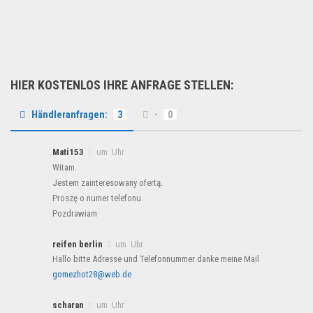
Wir haben 34 Küchenzeihlen...
Wohnen & Einrichten
HIER KOSTENLOS IHRE ANFRAGE STELLEN:
Händleranfragen:
3
-
0
Mati153
um Uhr
Witam.
Jestem zainteresowany ofertą.
Proszę o numer telefonu.
Pozdrawiam
reifen berlin
um Uhr
Hallo bitte Adresse und Telefonnummer danke meine Mail
gomezhot28@web.de
scharan
um Uhr