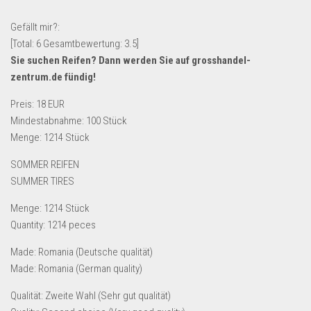
Lebensmittel & Getränke
Gefällt mir?:
Multimedia & Elektro
[Total:
6
Gesamtbewertung:
3.5
]
Sie suchen Reifen? Dann werden Sie auf
grosshandel-
Münzen
zentrum.de
fündig!
Spielzeug & Games
Preis: 18 EUR
Schuhe & Accessoires
Mindestabnahme: 100 Stück
Sport & Freizeit
Menge: 1214 Stück
Uhren & Schmuck
SOMMER REIFEN
Wohnen & Einrichten
SUMMER TIRES
Restposten-Angebote
Menge: 1214 Stück
Restposten für Privatpersonen
Quantity: 1214 peces
eBay Restposten kaufen
Made: Romania (Deutsche qualität)
Made: Romania (German quality)
Sonderposten-Angebote
Saison & Eventprodkte
Qualität: Zweite Wahl (Sehr gut qualität)