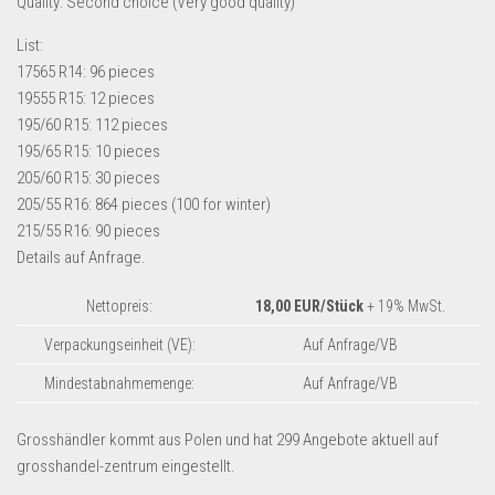
Quality: Second choice (Very good quality)
Dropshipping-Produkte
B2B Produkte
List:
17565 R14: 96 pieces
Grosshandel
19555 R15: 12 pieces
Amazon
195/60 R15: 112 pieces
195/65 R15: 10 pieces
Aldi
205/60 R15: 30 pieces
Lidl
205/55 R16: 864 pieces (100 for winter)
215/55 R16: 90 pieces
Kostenlos verkaufen
Details auf Anfrage.
Anmelden
Nettopreis:
18,00 EUR/Stück
+ 19% MwSt.
Kostenlos Registrieren
Verpackungseinheit (VE):
Auf Anfrage/VB
Newsletter
Mindestabnahmemenge:
Auf Anfrage/VB
Grosshändler kommt aus Polen und hat 299 Angebote aktuell auf
grosshandel-zentrum eingestellt.