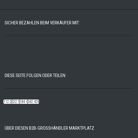
SICHER BEZAHLEN BEIM VERKÄUFER MIT:
DIESE SEITE FOLGEN ODER TEILEN:
112.22k
522.14k
184.48k
342.42k
ÜBER DIESEN B2B-GROSSHÄNDLER MARKTPLATZ