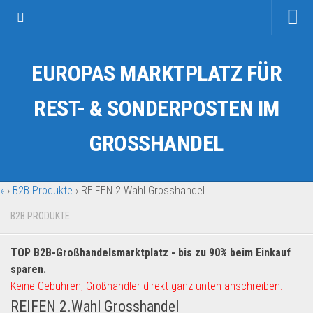
Startseite
EUROPAS MARKTPLATZ FÜR
Kategorien
Auto & Motorrad
REST- & SONDERPOSTEN IM
Drogerie & Tierbedarf
GROSSHANDEL
Fahrzeuge & Transport
Fashion & Mode
»
›
B2B Produkte
›
REIFEN 2.Wahl Grosshandel
Garten & Werkzeug
Geschäft, Büro & Schreibwaren
B2B PRODUKTE
Geschenkartikel
TOP B2B-Großhandelsmarktplatz - bis zu 90% beim Einkauf
Haushaltswaren
sparen.
Handy und Smartphone
Keine Gebühren, Großhändler direkt ganz unten anschreiben.
REIFEN 2.Wahl Grosshandel
Kosmetik & Pflege