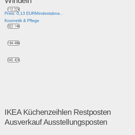
Windeln
112.22k
Preis: 0,13 EURMindestabna...
Kosmetik & Pflege
522.14k
184.48k
342.42k
IKEA Küchenzeihlen Restposten
Ausverkauf Ausstellungsposten