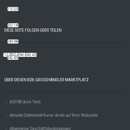
112.22k
522.14k
DIESE SEITE FOLGEN ODER TEILEN:
184.48k
112.22k
522.14k
184.48k
342.42k
342.42k
ÜBER DIESEN B2B-GROSSHÄNDLER MARKTPLATZ
#20780 (kein Titel)
Aktuelle Edelmetall-Kurse direkt auf Ihrer Webseite
Allgemeine Geschäftsbedingungen