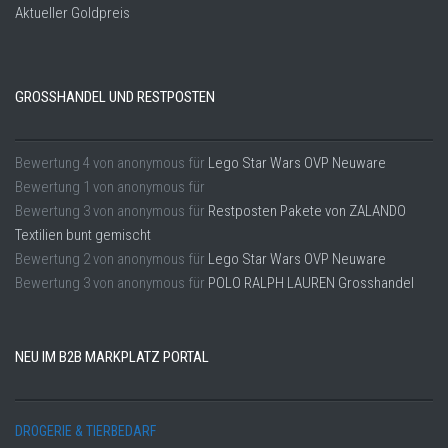
Aktueller Goldpreis
GROSSHANDEL UND RESTPOSTEN
Bewertung
4
von
anonymous
für
Lego Star Wars OVP Neuware
Bewertung
1
von
anonymous
für
Bewertung
3
von
anonymous
für
Restposten Pakete von ZALANDO
Textilien bunt gemischt
Bewertung
2
von
anonymous
für
Lego Star Wars OVP Neuware
Bewertung
3
von
anonymous
für
POLO RALPH LAUREN Grosshandel
NEU IM B2B MARKPLATZ PORTAL
DROGERIE & TIERBEDARF