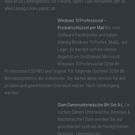
linke Brust Lieblingsbasic für Freizeit, Sport, Club Allrounder, der zu
allen Lässig-Looks passt, ob ...
Windows 10 Professional –
Produktschlüssel per Mail
Wir sind
Software Fachhändler und haben
ständig Windows 10 Profes. MultiL. auf
Lager. Es handelt sich bei diesen
Angebot um Großhandel Microsoft
Windows 10 Professional 32/64 Bit
Professional ESD NEU und Original. Für folgende Systeme 32/64 Bit
Betriebssystem in der Vollversion. Sie dürfen diese Version für den
privaten und gewerblichen Gebrauch nutzen. Nach Geldeingang
werden ...
Glam Damenunterwäsche BH Set A-L
Sie
suchen Damen Unterwäsche, Dessous &
Nachtwäsche? Dann werden Sie auf
grosshandel-zentrum.de fündig! Damen
Dessous - Unterwäsche.