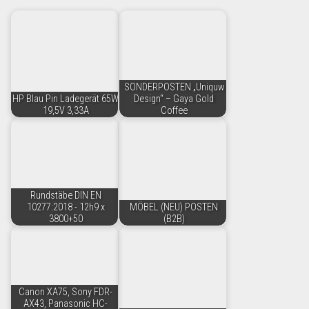
SONDERPOSTEN „Uniquw
HP Blau Pin Ladegerät 65W
Design“ – Gaya Gold
19,5V 3,33A
Coffee
Rundstäbe DIN EN
10277:2018 - 12h9 x
MÖBEL (NEU) POSTEN
3800+50
(B2B)
Canon XA75, Sony FDR-
AX43, Panasonic HC-