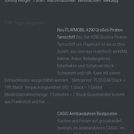
t shirt
Tommy Hilfiger
Weihnachten
Waschmaschinen
Werkzeug
TOP Tages Angebote
Neu PLAYMOBIL 4290 Großes Piraten-
Tarnschiff
Das Set 4290 Großes Piraten-
Tarnschiff von Playmobil ist ein echtes
Schiff, das überaus realistisch wirkt!Mit
Kabine, Anker, Beladungskran,
Enterhaken und Schatzversteck.
Schwimmt und rollt. Kann mit einem
Eintauchmotor ausgestattet werden. Nettopreis: 75,55 EUR/Stück +
19% MwSt. Verpackungseinheit (VE): 1 Stück = 1 Einheit
Mindestabnahmemenge: 1 Einheiten = 1 Stück Grosshändler kommt
aus Frankreich und hat ...
CASIO Armbanduhren Restposten
Suchen und Finden auf grosshandel-
zentrum.de Armbanduhren CASIO - im