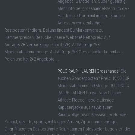
Angebot 12 Modellen. Super guenstig!
Mehr Info bei grosshandel-zentrum.de -
Handelsplattform mit immer aktuellen
Adressen von deutschen
Restpostenhändlern. Bei uns findest Du Markenware zu
Hammerpreisen! Besuche unsere Website! Nettopreis: Auf
Anfrage/VB Verpackungseinheit (VE): Auf Anfrage/VB
Mindestabnahmemenge: Auf Anfrage/VB Grosshändler kommt aus
Polen und hat 242 Angebote ...
POLO RALPH LAUREN Grosshandel
Sie
suchen Sonderposten? Preis: 19,90 EUR
Mindestabnahme: 50 Menge: 1000 POLO
RALPH LAUREN Cruise Navy Classic
Athletic Fleece Hoodie Lässige
Kapuzenjacke aus navyblauem
Baumwollgemisch Klassischer Hoodie-
Schnitt, gerade, sportiv, mit langen Armen, Zipper und schrägen
Eingrifftaschen Das berühmte Ralph Lauren-Polospieler-Logo ziert die