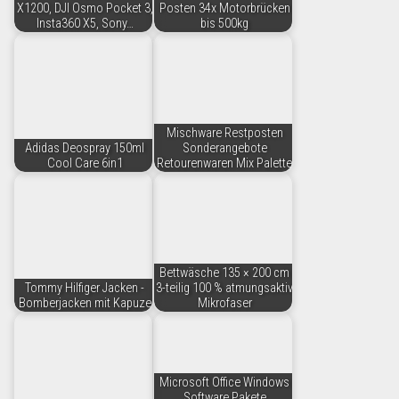
X1200, DJI Osmo Pocket 3,
Posten 34x Motorbrücken
Insta360 X5, Sony…
bis 500kg
Mischware Restposten
Adidas Deospray 150ml
Sonderangebote
Cool Care 6in1
Retourenwaren Mix Palette
Bettwäsche 135 × 200 cm
Tommy Hilfiger Jacken -
3-teilig 100 % atmungsaktiv
Bomberjacken mit Kapuze
Mikrofaser
Microsoft Office Windows
Software Pakete