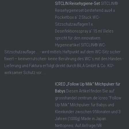
SITCLIN Reisehygiene-Set
SITCLIN®
Reisehygieneset bestehend aus4 x
Pocketbox a´ 2 Stück WC-
Sitzschutzauflagen1 x
Desinfektionsspray a´ 15 ml Vieles
spricht für den innovativen
Hygieneartikel SITCLIN®:WC-
Sitzschutzauflage ...- wird mittels Haftpunkt auf dem WC-Sitz sicher
fixiert – keinverrutschen- keine Berührung des WC´s mit den Händen -
Lieferung und Faktura erfolgt direkt durch BiLA GmbH & Co. KG!-
wirksamer Schutz vor ...
ICREO „Follow Up Milk“ Milchpulver für
Babys
Diesen Artikel finden Sie auf
grosshandel-zentrum.de Icreo "Follow
Up Milk" Milchpulver für Babys und
Kleinkinder zwischen 9 Monaten und 3
Jahren (1000g) Made in Japan.
Nettopreis: Auf Anfrage/VB