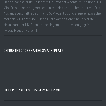
Flaconi hat das erste Halbjahr mit 23 Prozent Wachstum und über 300
Mio. Euro Umsatz abgeschlossen, wie das Unternehmen mitteilt. Das
Auslandsgeschäft lege um rund 60 Prozent zu und steuere inzwischen
mehr als 20 Prozent bei. Dieses Jahr kämen sieben neue Märkte
hinzu, darunter UK, Spanien und Ungarn. Über die neu gegründete
„Media House“ wolle […]
GEPRÜFTER GROSSHANDELSMARKTPLATZ
SICHER BEZAHLEN BEIM VERKÄUFER MIT: