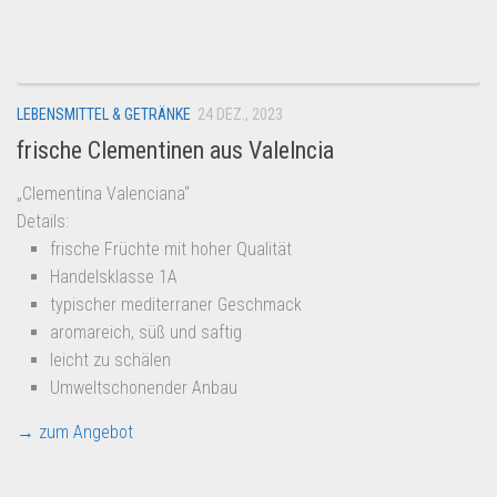
Dropshipping-Produkte
B2B Produkte
Grosshandel
LEBENSMITTEL & GETRÄNKE
24 DEZ., 2023
Amazon
frische Clementinen aus Valelncia
Aldi
„Clementina Valenciana“
Lidl
Details:
Kostenlos verkaufen
frische Früchte mit hoher Qualität
Handelsklasse 1A
Anmelden
typischer mediterraner Geschmack
Kostenlos Registrieren
aromareich, süß und saftig
leicht zu schälen
Newsletter
Umweltschonender Anbau
→ zum Angebot