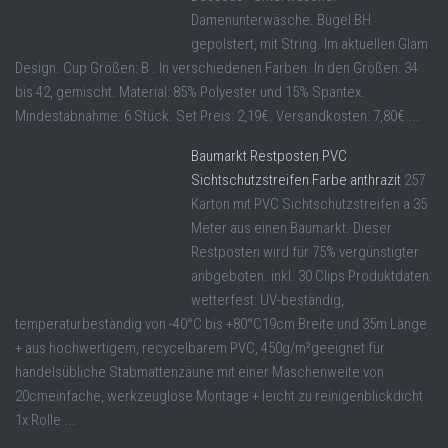
Damenunterwäsche. Bügel BH
gepolstert, mit String. Im aktuellen Glam
Design. Cup Größen: B . In verschiedenen Farben. In den Größen: 34
bis 42, gemischt. Material: 85% Polyester und 15% Spantex.
Mindestabnahme: 6 Stück. Set Preis: 2,19€. Versandkosten: 7,80€ ...
Baumarkt Restposten PVC
Sichtschutzstreifen Farbe anthrazit
257
Karton mit PVC Sichtschutzstreifen a 35
Meter aus einen Baumarkt. Dieser
Restposten wird für 75% vergünstigter
anbgeboten. inkl. 30 Clips Produktdaten:
wetterfest: UV-beständig,
temperaturbeständig von -40°C bis +80°C19cm Breite und 35m Länge
+ aus hochwertigem, recycelbarem PVC, 450g/m²geeignet für
handelsübliche Stabmattenzäune mit einer Maschenweite von
20cmeinfache, werkzeuglose Montage + leicht zu reinigenblickdicht
1x Rolle ...