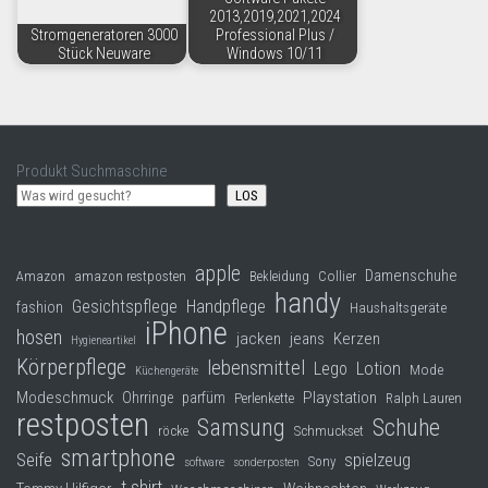
2013,2019,2021,2024
Stromgeneratoren 3000
Professional Plus /
Stück Neuware
Windows 10/11
Produkt Suchmaschine
LOS
apple
Damenschuhe
Collier
Amazon
amazon restposten
Bekleidung
handy
Gesichtspflege
Handpflege
fashion
Haushaltsgeräte
iPhone
hosen
jacken
jeans
Kerzen
Hygieneartikel
Körperpflege
lebensmittel
Lego
Lotion
Mode
Küchengeräte
Modeschmuck
Playstation
Ohrringe
parfüm
Perlenkette
Ralph Lauren
restposten
Samsung
Schuhe
röcke
Schmuckset
smartphone
Seife
spielzeug
Sony
software
sonderposten