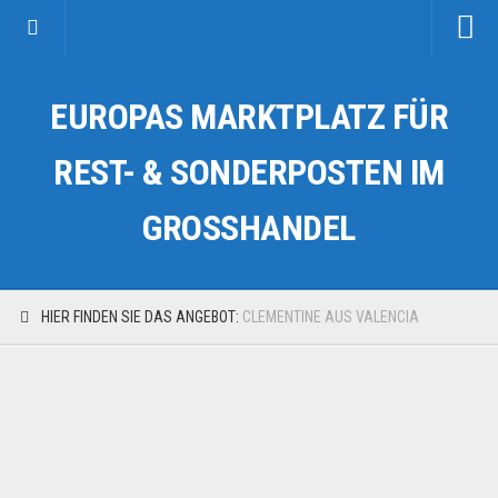
Startseite
EUROPAS MARKTPLATZ FÜR
Kategorien
Auto & Motorrad
REST- & SONDERPOSTEN IM
Drogerie & Tierbedarf
GROSSHANDEL
Fahrzeuge & Transport
Fashion & Mode
Garten & Werkzeug
HIER FINDEN SIE DAS ANGEBOT:
CLEMENTINE AUS VALENCIA
Geschäft, Büro & Schreibwaren
Geschenkartikel
Haushaltswaren
Handy und Smartphone
Kosmetik & Pflege