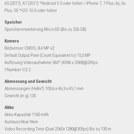
A5 (2017), A7 (2017) *Android 5.0 oder höher / iPhone 7, 7 Plus, 6s, 6s
Plus, SE *iOS 10.0 oder höher
Speicher
Speichererweiterung MicroSD (Bis zu 256 GB)
Kamera
Bildsensor CMOS, 8,4 MP x2
Default Output Pixel (Count Equivalent to) 15,0 MP
Auflösung Videoaufnahme 360° (4096 x 2048)@24fps
f Number f/2.2
Abmessung und Gewicht
Abmessungen (HxBxT) 100,6 x 46,3 x 45,1 mm
Gewicht (in g) 130
Akku
Akku-Kapazität 1160 mAh
Austauschbar Nein
Video Recording Time (Dual 2560×1280@30fps) Bis zu 130 m