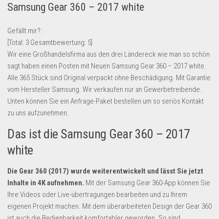
Samsung Gear 360 – 2017 white
Lebensmittel & Getränke
Multimedia & Elektro
Gefällt mir?:
[Total:
3
Gesamtbewertung:
5
]
Münzen
Wir eine Großhandelsfirma aus den drei Ländereck wie man so schön
Spielzeug & Games
sagt haben einen Posten mit Neuen Samsung Gear 360 – 2017 white.
Schuhe & Accessoires
Alle 365 Stück sind Original verpackt ohne Beschädigung. Mit Garantie
vom Hersteller Samsung. Wir verkaufen nur an Gewerbetreibende.
Sport & Freizeit
Unten können Sie ein Anfrage-Paket bestellen um so seriös Kontakt
Uhren & Schmuck
zu uns aufzunehmen.
Wohnen & Einrichten
Das ist die Samsung Gear 360 – 2017
Restposten-Angebote
white
Restposten für Privatpersonen
Die Gear 360 (2017) wurde weiterentwickelt und lässt Sie jetzt
eBay Restposten kaufen
Inhalte in 4K aufnehmen.
Mit der Samsung Gear 360-App können Sie
Sonderposten-Angebote
Ihre Videos oder Live-übertragungen bearbeiten und zu Ihrem
Saison & Eventprodkte
eigenen Projekt machen. Mit dem überarbeiteten Design der Gear 360
ist auch die Bedienbarkeit komfortabler geworden. So sind