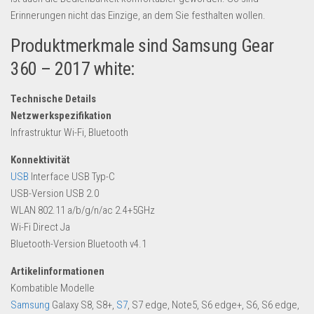
Dropshipping-Produkte
Erinnerungen nicht das Einzige, an dem Sie festhalten wollen.
B2B Produkte
Produktmerkmale sind Samsung Gear
Grosshandel
360 – 2017 white:
Amazon
Technische Details
Aldi
Netzwerkspezifikation
Lidl
Infrastruktur Wi-Fi, Bluetooth
Kostenlos verkaufen
Konnektivität
USB
Interface USB Typ-C
Anmelden
USB-Version USB 2.0
Kostenlos Registrieren
WLAN 802.11 a/b/g/n/ac 2.4+5GHz
Wi-Fi Direct Ja
Newsletter
Bluetooth-Version Bluetooth v4.1
Artikelinformationen
Kombatible Modelle
Samsung
Galaxy S8, S8+,
S7
, S7 edge, Note5, S6 edge+, S6, S6 edge,