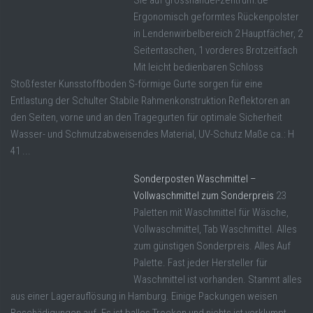
Ergonomisch geformtes Rückenpolster
in Lendenwirbelbereich 2 Hauptfächer, 2
Seitentaschen, 1 vorderes Brotzeitfach
Mit leicht bedienbaren Schloss
Stoßfester Kunsstoffboden S-förmige Gurte sorgen für eine
Entlastung der Schulter Stabile Rahmenkonstruktion Reflektoren an
den Seiten, vorne und an den Tragegurten für optimale Sicherheit
Wasser- und Schmutzabweisendes Material, UV-Schutz Maße ca.: H
41 ...
Sonderposten Waschmittel –
Vollwaschmittel zum Sonderpreis
23
Paletten mit Waschmittel für Wäsche,
Vollwaschmittel, Tab Waschmittel. Alles
zum günstigen Sonderpreis. Alles Auf
Palette. Fast jeder Hersteller für
Waschmittel ist vorhanden. Stammt alles
aus einer Lagerauflösung in Hamburg. Einige Packungen weisen
Beschädigungen auf. Es ist balles Trocken und nichts ist verklumpt.