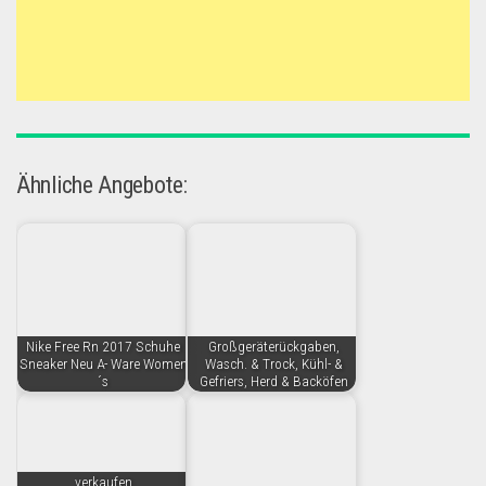
Ähnliche Angebote:
Nike Free Rn 2017 Schuhe
Großgeräterückgaben,
Sneaker Neu A- Ware Women
Wasch. & Trock, Kühl- &
´s
Gefriers, Herd & Backöfen
verkaufen