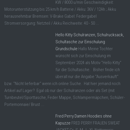
KW / 8000 u/min Geschwindigkeit:
Motorunterstützung bis 25 km/h Batterie / Akku: 36V / 12Ah ; Akku
herausnehmbar Bremsen: V-Brake Gabel: Federgabel
Stromversorgung: Netzteil / Akku Reichweite: 40 - 50 ...
Hello Kitty Schulranzen, Schulrucksack,
Schultasche zur Einschulung
Grundschule
Hallo Meine Tochter
wünscht sich zur Einschulung im
September 2024 als Motiv "Hello Kitty"
für die Schultasche. Bisher finde ich
überall nur die Angabe "Ausverkauft"
bzw. "Nicht lieferbar" wenn ich online Suche. Hat hier jemand noch
Artikel auf Lager? Egal ob nur der Schulranzen oder als Set (mit
Turnbeutel/Sporttasche, Feder Mappe, Schlampermäpchen, Schüler-
Portemonnaie/ Brust ...
Fred Perry Damen Hoodies ohne
Kapuzze
FRED PERRY FRAUEN SWEAT
JACKET Gr. S, M , L, XL Nettopreis: