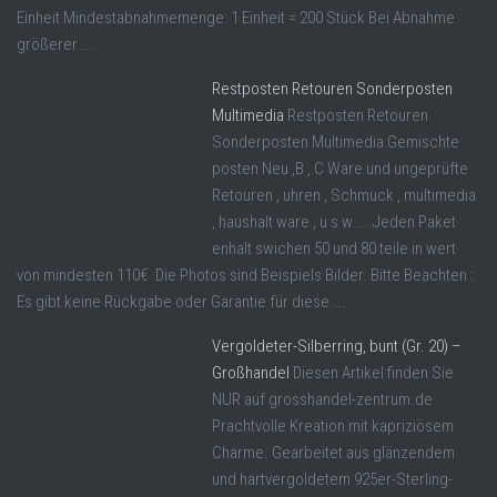
Einheit Mindestabnahmemenge: 1 Einheit = 200 Stück Bei Abnahme
größerer ...
Restposten Retouren Sonderposten
Multimedia
Restposten Retouren
Sonderposten Multimedia Gemischte
posten Neu ,B , C Ware und ungeprüfte
Retouren , uhren , Schmuck , multimedia
, haushalt ware , u s w ... Jeden Paket
enhalt swichen 50 und 80 teile in wert
von mindesten 110€ Die Photos sind Beispiels Bilder. Bitte Beachten :
Es gibt keine Rückgabe oder Garantie für diese ...
Vergoldeter-Silberring, bunt (Gr. 20) –
Großhandel
Diesen Artikel finden Sie
NUR auf grosshandel-zentrum.de
Prachtvolle Kreation mit kapriziösem
Charme. Gearbeitet aus glänzendem
und hartvergoldetem 925er-Sterling-