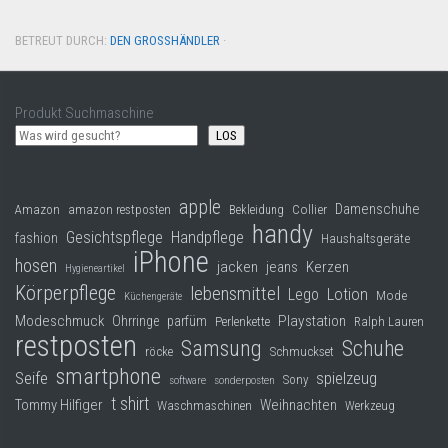
BETREUT DURCH:
DEN GROSSHÄNDLER
·
Produkt Suchmaschine
LOS
apple
Damenschuhe
Collier
Amazon
amazon restposten
Bekleidung
handy
Gesichtspflege
Handpflege
fashion
Haushaltsgeräte
iPhone
hosen
jacken
jeans
Kerzen
Hygieneartikel
Körperpflege
lebensmittel
Lego
Lotion
Mode
Küchengeräte
Modeschmuck
Playstation
Ohrringe
parfüm
Perlenkette
Ralph Lauren
restposten
Samsung
Schuhe
röcke
Schmuckset
smartphone
Seife
spielzeug
Sony
software
sonderposten
t shirt
Tommy Hilfiger
Weihnachten
Waschmaschinen
Werkzeug