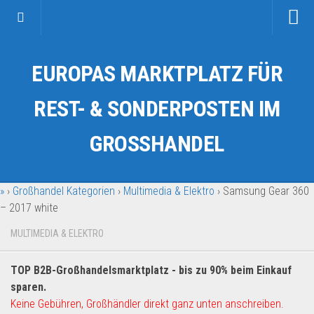
Startseite
EUROPAS MARKTPLATZ FÜR
Kategorien
Auto & Motorrad
REST- & SONDERPOSTEN IM
Drogerie & Tierbedarf
GROSSHANDEL
Fahrzeuge & Transport
Fashion & Mode
»
›
Großhandel Kategorien
›
Multimedia & Elektro
›
Samsung Gear 360
Garten & Werkzeug
– 2017 white
Geschäft, Büro & Schreibwaren
MULTIMEDIA & ELEKTRO
Geschenkartikel
Haushaltswaren
TOP B2B-Großhandelsmarktplatz - bis zu 90% beim Einkauf
Handy und Smartphone
sparen.
Keine Gebühren, Großhändler direkt ganz unten anschreiben.
Kosmetik & Pflege