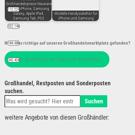
Großhandelspreise Neuware
: Apple iPhone, Samsung
112.22k
Galaxy, Apple iPad,
Modelle Handyzubehör für
Samsung Tab, PS5
iPhone und Samsung
522.14k
Nicht das richtige auf unseren Großhandelsmarktplatz gefunden?
184.48k
Hier kostenlos ein Gesuch einstellen
342.42k
Großhandel, Restposten und Sonderposten
suchen.
Suchen
weitere Angebote von diesen Großhändler: