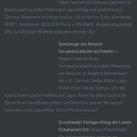
Silber, verziert mit Zirkonia (synthetisch).
Blickmagnet sind die effektvollen Lackeinlage und synthetischen
Zirkonia. Ringbreite im Verlauf von ca. 0,6 cm bis ca. 2 cm. (Hersteller:
APART). Nettopreis: 18,50 EUR/Stück + 19% MwSt. Verpackungseinheit
(VE): Auf Anfrage/VB Mindestabnahmemenge: Auf ...
Spielzeuge von Amazon
Versandrückläufer auf Palette
Im
Angebot stehen diese
Versandrückläufer aus dem Onlineshop
von Amazon. Im Angebot Markenware
wie z.B.: Carrera; Simba; Mattel; Lego;
Fisher-Price; Vtech; Timmy u.v.m. Wir
haben immer solche Paletten auf Lager, Wenn Sie Ware suchen die
Sie nicht auf den Bildern sehen, schreiben Sie uns an. Wir lassen
Ihnen eine Liste zukommen. Dieser Posten wird auf ...
Grosshandel 5-teiliges König der Löwen
Schulranzen Set
Diesen Artikel finden
Sie auf grosshandel-zentrum.de