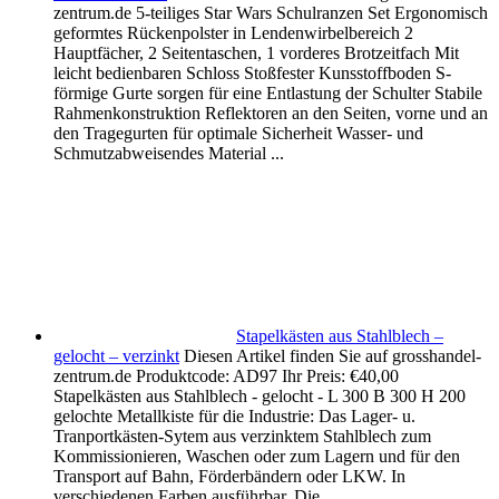
zentrum.de 5-teiliges Star Wars Schulranzen Set Ergonomisch
geformtes Rückenpolster in Lendenwirbelbereich 2
Hauptfächer, 2 Seitentaschen, 1 vorderes Brotzeitfach Mit
leicht bedienbaren Schloss Stoßfester Kunsstoffboden S-
förmige Gurte sorgen für eine Entlastung der Schulter Stabile
Rahmenkonstruktion Reflektoren an den Seiten, vorne und an
den Tragegurten für optimale Sicherheit Wasser- und
Schmutzabweisendes Material ...
Stapelkästen aus Stahlblech –
gelocht – verzinkt
Diesen Artikel finden Sie auf grosshandel-
zentrum.de Produktcode: AD97 Ihr Preis: €40,00
Stapelkästen aus Stahlblech - gelocht - L 300 B 300 H 200
gelochte Metallkiste für die Industrie: Das Lager- u.
Tranportkästen-Sytem aus verzinktem Stahlblech zum
Kommissionieren, Waschen oder zum Lagern und für den
Transport auf Bahn, Förderbändern oder LKW. In
verschiedenen Farben ausführbar. Die ...