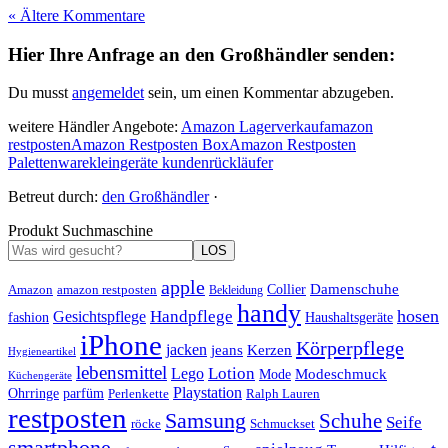
« Ältere Kommentare
Hier Ihre Anfrage an den Großhändler senden:
Du musst
angemeldet
sein, um einen Kommentar abzugeben.
weitere Händler Angebote:
Amazon Lagerverkauf
amazon
restposten
Amazon Restposten Box
Amazon Restposten
Palettenware
kleingeräte kundenrückläufer
Betreut durch:
den Großhändler
·
Produkt Suchmaschine
LOS
apple
Damenschuhe
Amazon
Collier
amazon restposten
Bekleidung
handy
hosen
Handpflege
Gesichtspflege
fashion
Haushaltsgeräte
iPhone
Körperpflege
jacken
Kerzen
jeans
Hygieneartikel
lebensmittel
Lotion
Lego
Modeschmuck
Mode
Küchengeräte
Playstation
Ohrringe
parfüm
Perlenkette
Ralph Lauren
restposten
Samsung
Schuhe
Seife
röcke
Schmuckset
smartphone