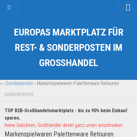
Startseite
EUROPAS MARKTPLATZ FÜR
Kategorien
Auto & Motorrad
REST- & SONDERPOSTEN IM
Drogerie & Tierbedarf
GROSSHANDEL
Fahrzeuge & Transport
Fashion & Mode
»
›
Sonderposten
›
Markenspielwaren Palettenware Retouren
Garten & Werkzeug
Geschäft, Büro & Schreibwaren
SONDERPOSTEN
Geschenkartikel
TOP B2B-Großhandelsmarktplatz - bis zu 90% beim Einkauf
Haushaltswaren
sparen.
Handy und Smartphone
Keine Gebühren, Großhändler direkt ganz unten anschreiben.
Markenspielwaren Palettenware Retouren
Kosmetik & Pflege