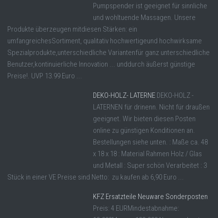
Pumpspender ist geeignet für sinnliche
und wohltuende Massagen. Unsere
Produkte überzeugen mitdiesen Stärken: ein
umfangreichesSortiment, qualitativ hochwertigeund hochwirksame
Spezialprodukte,unterschiedliche Variantenfür ganz unterschiedliche
Benutzer,kontinuierliche Innovation ... unddurch äußerst günstige
Preise!. UVP 13.99 Euro ...
DEKO-HOLZ- LATERNE
DEKO-HOLZ -
LATERNEN für drinenn. Nicht für draußen
geeignet. Wir bieten diesen Posten
online zu günstigen Konditionen an.
Bestellungen siehe unten. : Maße ca. 48
x 18 x 18 : Material Rahmen Holz / Glas
und Metall : Super schön Verarbeitet : 3
Stück in einer VE Preise sind Netto: zu kaufen ab 6,90 Euro ...
KFZ Ersatzteile Neuware Sonderposten
Preis: 4 EURMindestabnahme: