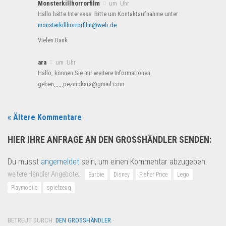
Monsterkillhorrorfilm
um Uhr
Hallo hätte Interesse. Bitte um Kontaktaufnahme unter
monsterkillhorrorfilm@web.de
Vielen Dank
ara
um Uhr
Hallo, können Sie mir weitere Informationen
geben,,,,,,pezinokara@gmail.com
« Ältere Kommentare
HIER IHRE ANFRAGE AN DEN GROSSHÄNDLER SENDEN:
Du musst
angemeldet
sein, um einen Kommentar abzugeben.
weitere Händler Angebote:
Barbie
Disney
Fisher Price
Lego
Playmobile
spielzeug
BETREUT DURCH:
DEN GROSSHÄNDLER
·