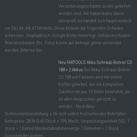
Versicherungsschäden zu uns geliefert
worden sind. Wir haben keins davon
überprüft; es handelt sich hauptsächlich
um S6 Lite, A8, A7 Modelle. Diese können die folgenden Schäden
aufweisen: -Displaybruch -Google Konto hinterlegt -Gehäuseschaden -
Wasserschaden -Etc. Fotos könne auf Anfrage gerne versendet
werden, bitte nur bei ...
Neu FARTOOLS Akku-Schraub-Bohrer CD
188 + 2 Akkus
Der Akku-Schraub-Bohrer
CD 188 von Fartools wird mit einem
Koffer geliefert, der ein komplettes
Zubehörset aus 13 Teilen beinhaltet, um
so allen Ansprüchen gerecht zu
werden.- Nicd-Akku-
Drehmomenteinstellung: x 16- sich selbst festziehendes Bohrfutter.
Nettopreis: 28,56 EUR/Stück + 19% MwSt. Verpackungseinheit (VE): 1
Stück = 1 Einheit Mindestabnahmemenge: 1 Einheiten = 1 Stück
Grosshändler kommt ...