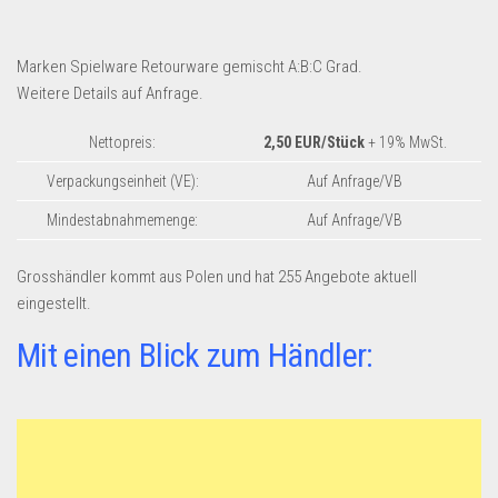
Dropshipping-Produkte
B2B Produkte
Marken Spielware Retourware gemischt A:B:C Grad.
Grosshandel
Weitere Details auf Anfrage.
Amazon
Nettopreis:
2,50 EUR/Stück
+ 19% MwSt.
Aldi
Verpackungseinheit (VE):
Auf Anfrage/VB
Lidl
Mindestabnahmemenge:
Auf Anfrage/VB
Kostenlos verkaufen
Grosshändler kommt aus Polen und hat 255 Angebote aktuell
Anmelden
eingestellt.
Kostenlos Registrieren
Mit einen Blick zum Händler:
Newsletter