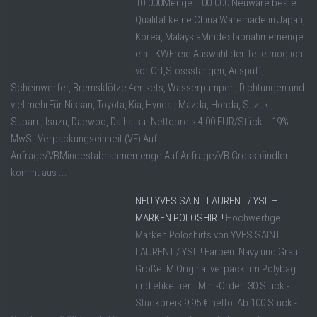
10.000Menge: 100.000 Neuware beste
Qualität keine China Waremade in Japan,
Korea, MalaysiaMindestabnahmemenge
ein LKWFreie Auswahl der Teile möglich
vor Ort,Stossstangen, Auspuff,
Scheinwerfer, Bremsklötze 4er sets, Wasserpumpen, Dichtungen und
viel mehrFür Nissan, Toyota, Kia, Hyndai, Mazda, Honda, Suzuki,
Subaru, Isuzu, Daewoo, Daihatsu. Nettopreis:4,00 EUR/Stück + 19%
MwSt.Verpackungseinheit (VE):Auf
Anfrage/VBMindestabnahmemenge:Auf Anfrage/VB Grosshändler
kommt aus ...
NEU YVES SAINT LAURENT / YSL –
MARKEN POLOSHIRT!
Hochwertige
Marken Poloshirts von YVES SAINT
LAURENT / YSL ! Farben: Navy und Grau
Größe: M Original verpackt im Polybag
und etikettiert! Min.-Order: 30 Stück -
Stückpreis 9,95 € netto! Ab 100 Stück -