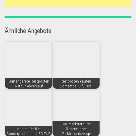
Ähnliche Angebote:
Gartengeräte Restposten
Restposten kaufen -
Retour Abverkauf
Domestos, Cif, Persil
Baumarktretouren
Marken Parfüm
Rasenmäher,
Sonderposten ab 4,50 EUR!
Elektrowerkzeuge