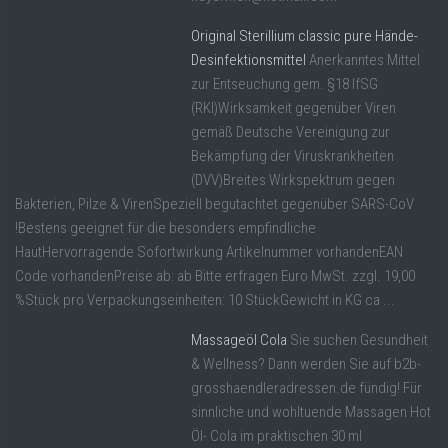
Original Sterillium classic pure Hände-
Desinfektionsmittel
Anerkanntes Mittel
zur Entseuchung gem. §18 IfSG
(RKI)Wirksamkeit gegenüber Viren
gemäß Deutsche Vereinigung zur
Bekämpfung der Viruskrankheiten
(DVV)Breites Wirkspektrum gegen
Bakterien, Pilze & VirenSpeziell begutachtet gegenüber SARS-CoV
!Bestens geeignet für die besonders empfindliche
HautHervorragende Sofortwirkung Artikelnummer vorhandenEAN
Code vorhandenPreise ab: ab Bitte erfragen Euro MwSt. zzgl. 19,00
%Stück pro Verpackungseinheiten: 10 StückGewicht in KG ca ...
Massageöl Cola
Sie suchen Gesundheit
& Wellness? Dann werden Sie auf b2b-
grosshaendleradressen.de fündig! Für
sinnliche und wohltuende Massagen Hot
Öl- Cola im praktischen 30 ml