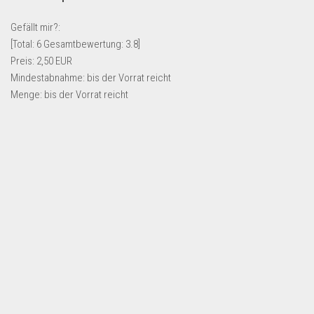
Lebensmittel & Getränke
Gefällt mir?:
Multimedia & Elektro
[Total:
6
Gesamtbewertung:
3.8
]
Preis: 2,50 EUR
Münzen
Mindestabnahme: bis der Vorrat reicht
Spielzeug & Games
Menge: bis der Vorrat reicht
Schuhe & Accessoires
Sport & Freizeit
Uhren & Schmuck
Wohnen & Einrichten
Restposten-Angebote
Restposten für Privatpersonen
eBay Restposten kaufen
Sonderposten-Angebote
Saison & Eventprodkte