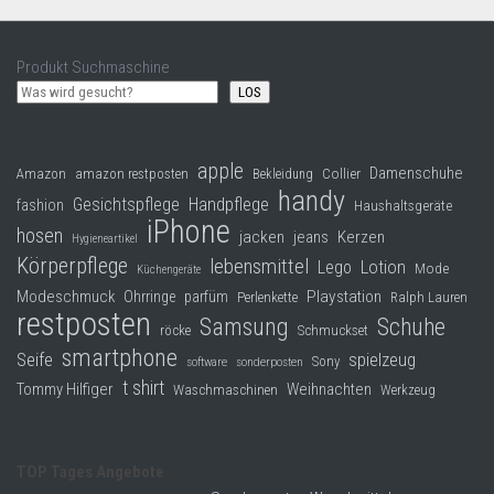
Produkt Suchmaschine
LOS
apple
Damenschuhe
Collier
Amazon
amazon restposten
Bekleidung
handy
Gesichtspflege
Handpflege
fashion
Haushaltsgeräte
iPhone
hosen
jacken
jeans
Kerzen
Hygieneartikel
Körperpflege
lebensmittel
Lego
Lotion
Mode
Küchengeräte
Modeschmuck
Playstation
Ohrringe
parfüm
Perlenkette
Ralph Lauren
restposten
Samsung
Schuhe
röcke
Schmuckset
smartphone
Seife
spielzeug
Sony
software
sonderposten
t shirt
Tommy Hilfiger
Weihnachten
Waschmaschinen
Werkzeug
TOP Tages Angebote