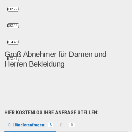
112.22k
522.14k
184.48k
Groß Abnehmer für Damen und
342.42k
Herren Bekleidung
Ich suche Großabnehmer für...
Großhandel Kategorien
HIER KOSTENLOS IHRE ANFRAGE STELLEN:
Händleranfragen:
6
-
0