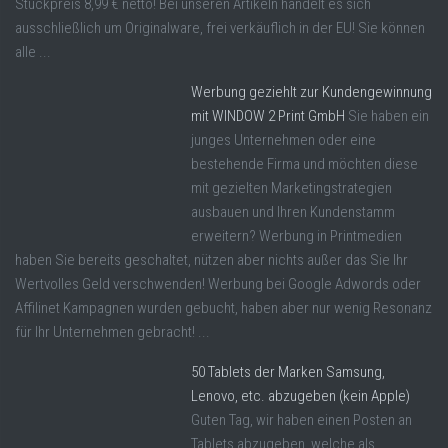
Stückpreis 8,99 € netto! Bei unseren Artikeln handelt es sich
ausschließlich um Originalware, frei verkäuflich in der EU! Sie können
alle ...
Werbung geziehlt zur Kundengewinnung
mit WINDOW 2 Print GmbH
Sie haben ein
junges Unternehmen oder eine
bestehende Firma und möchten diese
mit gezielten Marketingstrategien
ausbauen und Ihren Kundenstamm
erweitern? Werbung in Printmedien
haben Sie bereits geschaltet, nützen aber nichts außer das Sie Ihr
Wertvolles Geld verschwenden! Werbung bei Google Adwords oder
Affilinet Kampagnen wurden gebucht, haben aber nur wenig Resonanz
für Ihr Unternehmen gebracht! ...
50 Tablets der Marken Samsung,
Lenovo, etc. abzugeben (kein Apple)
Guten Tag, wir haben einen Posten an
Tablets abzugeben, welche als