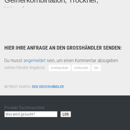
Gefrierkombination, Trockner,
Waschmas...
Geprüfte Ware Weiße Ware Z...
Haushaltswaren
HIER IHRE ANFRAGE AN DEN GROSSHÄNDLER SENDEN:
Du musst
angemeldet
sein, um einen Kommentar abzugeben.
weitere Händler Angebote:
Armbanduhr
silikonuhr
Uhr
BETREUT DURCH:
DEN GROSSHÄNDLER
·
Produkt Suchmaschine
LOS