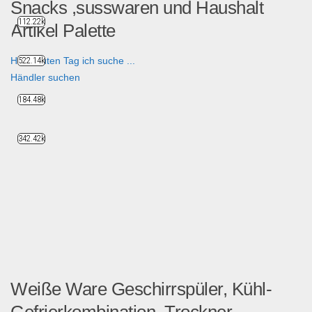
Snacks ,susswaren und Haushalt
112.22k
Artikel Palette
Hallo guten Tag ich suche ...
522.14k
Händler suchen
184.48k
342.42k
Weiße Ware Geschirrspüler, Kühl-