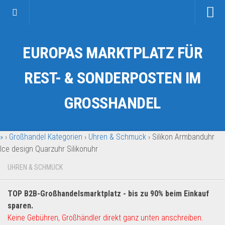
Startseite
EUROPAS MARKTPLATZ FÜR
Kategorien
Auto & Motorrad
REST- & SONDERPOSTEN IM
Drogerie & Tierbedarf
GROSSHANDEL
Fahrzeuge & Transport
Fashion & Mode
»
›
Großhandel Kategorien
›
Uhren & Schmuck
›
Silikon Armbanduhr
Garten & Werkzeug
Ice design Quarzuhr Silikonuhr
Geschäft, Büro & Schreibwaren
UHREN & SCHMUCK
Geschenkartikel
Haushaltswaren
TOP B2B-Großhandelsmarktplatz - bis zu 90% beim Einkauf
Handy und Smartphone
sparen.
Keine Gebühren, Großhändler direkt ganz unten anschreiben.
Kosmetik & Pflege