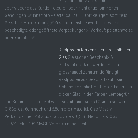
Playmobil.Die Ware stammt
überwiegend aus Kundenretouren oder nicht angenommenen
Sendungen. ✅ Inhalt pro Palette: ca. 20 – 50 Artikel (gemischt, teils
Sets, teils Einzelkartons)✅ Zustand: meist neuwertig, teilweise
beschädigte oder geöffnete Verpackungen✅ Verkauf: palettenweise
oder komplett✅ ...
Restposten Kerzenhalter Teelichthalter
Glas
Sie suchen Geschenk- &
Partyartikel? Dann werden Sie auf
grosshandel-zentrum.de fündig!
Restposten aus Geschäftsauflösung.
Schöne Kezenhalter - Teelichthalter aus
dicken Glas. In den Farben Lemongrün
und Sommerorange. Schwere Ausführung ca. 250 Gramm schwer
Größe: ca. 6cm hoch und 6,8cm breit Material: Glas Massiv
Verkaufseinheit: 48 Stück. Stückpreis. 0,35€. Nettopreis: 0,35
EUR/Stück + 19% MwSt. Verpackungseinheit ...