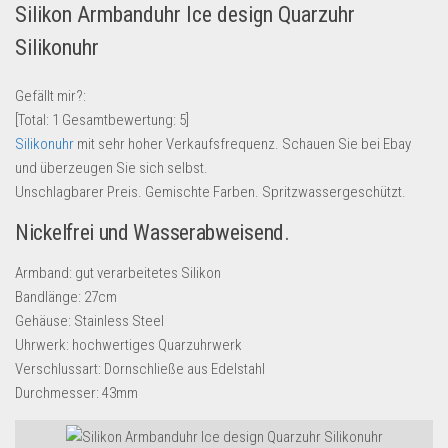
Silikon Armbanduhr Ice design Quarzuhr
Lebensmittel & Getränke
Silikonuhr
Multimedia & Elektro
Münzen
Gefällt mir?:
[Total:
1
Gesamtbewertung:
5
]
Spielzeug & Games
Silikonuhr
mit sehr hoher Verkaufsfrequenz. Schauen Sie bei Ebay
Schuhe & Accessoires
und überzeugen Sie sich selbst.
Sport & Freizeit
Unschlagbarer Preis. Gemischte Farben. Spritzwassergeschützt.
Uhren & Schmuck
Nickelfrei und Wasserabweisend.
Wohnen & Einrichten
Armband: gut verarbeitetes Silikon
Restposten-Angebote
Bandlänge: 27cm
Gehäuse: Stainless Steel
Restposten für Privatpersonen
Uhrwerk: hochwertiges Quarzuhrwerk
eBay Restposten kaufen
Verschlussart: Dornschließe aus Edelstahl
Sonderposten-Angebote
Durchmesser: 43mm
Saison & Eventprodkte