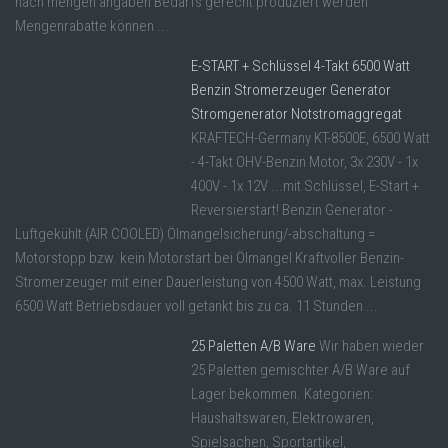
nach mengen angaben Bedarfs gerecht produziert werden
Mengenrabatte können ...
E-START + Schlüssel 4-Takt 6500 Watt
Benzin Stromerzeuger Generator
Stromgenerator Notstromaggregat
KRAFTECH-Germany KT-8500E, 6500 Watt
- 4-Takt OHV-Benzin Motor, 3x 230V - 1x
400V - 1x 12V ...mit Schlüssel, E-Start +
Reversierstart! Benzin Generator -
Luftgekühlt (AIR COOLED) Ölmangelsicherung/-abschaltung =
Motorstopp bzw. kein Motorstart bei Ölmangel Kraftvoller Benzin-
Stromerzeuger mit einer Dauerleistung von 4500 Watt, max. Leistung
6500 Watt Betriebsdauer voll getankt bis zu ca. 11 Stunden ...
25 Paletten A/B Ware
Wir haben wieder
25 Paletten gemischter A/B Ware auf
Lager bekommen. Kategorien:
Haushaltswaren, Elektrowaren,
Spielsachen, Sportartikel,