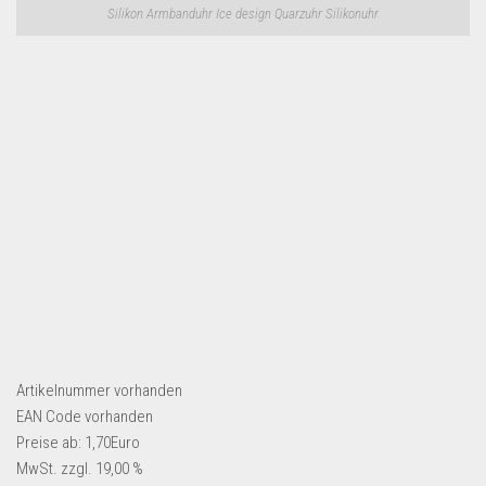
Dropshipping-Produkte
Silikon Armbanduhr Ice design Quarzuhr Silikonuhr
B2B Produkte
Grosshandel
Amazon
Aldi
Lidl
Kostenlos verkaufen
Anmelden
Kostenlos Registrieren
Newsletter
Artikelnummer
vorhanden
EAN Code
vorhanden
Preise ab: 1,70Euro
MwSt. zzgl. 19,00 %