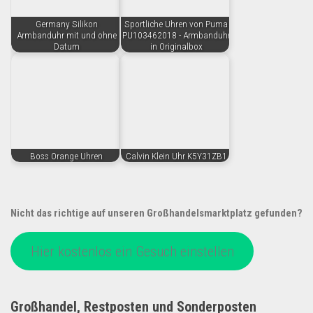
Germany Silikon
Sportliche Uhren von Puma
Armbanduhr mit und ohne
PU103462018 - Armbanduhr
Datum
in Originalbox
Boss Orange Uhren
Calvin Klein Uhr K5Y31ZB1
Nicht das richtige auf unseren Großhandelsmarktplatz gefunden?
Hier kostenlos ein Gesuch einstellen
Großhandel, Restposten und Sonderposten