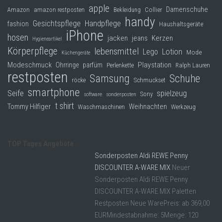
apple
Damenschuhe
Collier
Amazon
amazon restposten
Bekleidung
handy
Gesichtspflege
Handpflege
fashion
Haushaltsgeräte
iPhone
hosen
jacken
jeans
Kerzen
Hygieneartikel
Körperpflege
lebensmittel
Lego
Lotion
Mode
Küchengeräte
Modeschmuck
Playstation
Ohrringe
parfüm
Perlenkette
Ralph Lauren
restposten
Samsung
Schuhe
röcke
Schmuckset
smartphone
Seife
spielzeug
Sony
software
sonderposten
t shirt
Tommy Hilfiger
Weihnachten
Waschmaschinen
Werkzeug
TOP Tages Angebote
Sonderposten Aldi REWE Penny
DISCOUNTER A-WARE MIX
Neuer
Sonderposten Aldi REWE Penny
DISCOUNTER A-WARE MIX Paletten
Restposten Neue WarePreis: ab 369,00
EURMindestabnahme: 5Menge: 120