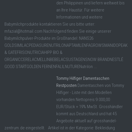
den Philippinen und liefern weltweit bis
an Ihre Haustür. Für weitere
Informationen und weitere
Babymilchprodukte kontaktieren Sie uns bitte unter:
mfazial@hotmail.com Nachfolgend finden Sie einige unserer
Babymilchpulver-Produkte im Großhandel: NANS26
GOLDSIMILACPEDIASURENUTRILONAPTAMILENFAGROWSMANIDOPEAKI
& GATEFRISONUTRICIAHIPP BIO &
ORGANICCERELACMELLINBEBELACSUSTAGENSNOW BRANDNESTLÉ
GOOD STARTGOLDEN FERNENFALILNUTURENutrilon ...
Tommy Hilfiger Damentaschen
Restposten
Damentaschen von Tommy
Hilfiger - Liste mit den Modellen
vorhanden Nettopreis:9.000,00
EUR/Stück + 19% MwSt. Grosshändler
kommt aus Deutschland und hat 45
Angebote aktuell auf grosshandel-
zentrum.de eingestellt. Artikel ist in der Kategorie: Bekleidung