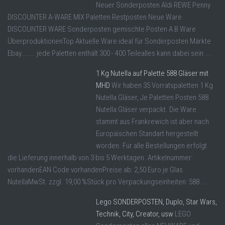
Neuer Sonderposten Aldi REWE Penny
DISCOUNTER A-WARE MIX Paletten Restposten Neue Ware
DISCOUNTER WARE Sonderposten gemischte Posten A B Ware
ÜberproduktionenTop Aktuelle Ware ideal für Sonderposten Märkte
Ebay....... jede Paletten enthält 300 - 400 Teilealles kann dabei sein ...
1 Kg Nutella auf Palette 588 Gläser mit
MHD
Wir haben 35 Vorratspaletten 1 Kg
Nutella Gläser, Je Paletten Posten 588
Nutella Gläser verpackt. Die Ware
stammt aus Frankrewich ist aber nach
Europäischen Standart hergestellt
worden. Für alle Bestellungen erfolgt
die Lieferung innerhalb von 3 bis 5 Werktagen. Artikelnummer:
vorhandenEAN Code vorhandenPreise ab: 2,50 Euro je Glas
NutellaMwSt. zzgl. 19,00 %Stück pro Verpackungseinheiten: 588 ...
Lego SONDERPOSTEN, Duplo, Star Wars,
Technik, City, Creator, usw
LEGO