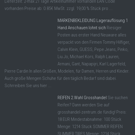
Lieferzeit: 2-max 21 Tage Artikelnummer vorhanden EAN Code
vorhanden Preise ab: 0.85€ MwSt. zzgl. 19,00 % Stück pro ...
MARKENBEKLEIDUNG Lagerauflösung 1
Hand Anschauen lohnt sich
Riesiger
Posten aus erster Hand Neuware alles
verpackt von den Firmen Tommy Hilfiger,
Calvin Klein, GUESS, Pepe Jeans, Pinko,
Liu Jo, Michael Kors, Ralph Lauren,
Armani, Gant, Napapijri, Karl Lagerfeld,
Pierre Cardin In allen Größen, Modelen, für Damen, Herren und Kinder.
Auch große Mengen Schuhe für den täglich Bedarf sind dabei.
Schrreiben Sie uns hier ...
REIFEN 2.Wahl Grosshandel
Sie suchen
Reifen? Dann werden Sie auf
grosshandel-zentrum.de fündig! Preis:
18 EUR Mindestabnahme: 100 Stück
Menge: 1214 Stück SOMMER REIFEN
SUMMER TIRES Menge: 1214 Stück