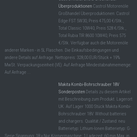
Überproduktionen
Castrol Motorenöle
Großhandel Überproduktionen: Castrol
Edge FST 5W30, Preis 475,00 €/Stk.,
Total Classic 10W40, Preis 528 €/Stk.,
Total Rubia TIR 8600 10W40, Preis 575
€/Stk. Verfügbar auch die Motorenöle
anderer Marken - in 5L Flaschen. Die Einkaufsbedingungen und
andere Details auf Anfrage. Nettopreis: 328,00 EUR/Stück + 19%
MwSt. Verpackungseinheit (VE): Auf Anfrage Mindestabnahmemenge:
Auf Anfrage ...
Makita Kombi-Bohrschrauber 18V
Sonderposten
Details zu diesem Artikel
mit Beschreibung zum Produkt. Lagerort
UK. Auf Lager 1000 Stück Makita Kombi-
Bohrschrauber 18V. Without batteries
and chargers. Qualität / Zustand: neu
Batterietyp: Lithium-Ionen Batterietyp: G-
Serie Spannung: 18 v Nur Körpermaschine: 1 Ladezeit: 60 min Max. in