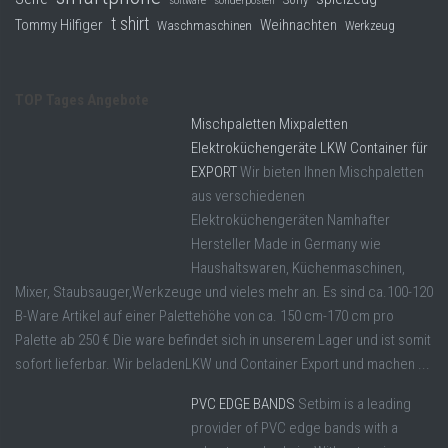
software
sonderposten
t shirt
Tommy Hilfiger
Weihnachten
Waschmaschinen
Werkzeug
TOP Tages Angebote
Mischpaletten Mixpaletten
Elektroküchengeräte LKW Container für
EXPORT
Wir bieten Ihnen Mischpaletten
aus verschiedenen
Elektroküchengeräten Namhafter
Hersteller Made in Germany wie
Haushaltswaren, Küchenmaschinen,
Mixer, Staubsauger,Werkzeuge und vieles mehr an. Es sind ca.100-120
B-Ware Artikel auf einer Palettehöhe von ca. 150 cm-170 cm pro
Palette ab 250 € Die ware befindet sich in unserem Lager und ist somit
sofort lieferbar. Wir beladenLKW und Container Export und machen ...
PVC EDGE BANDS
Setbim is a leading
provider of PVC edge bands with a