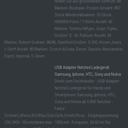
finden Sie auf grosshandel-zentrum.de
Marken- Boutique- Posten Gesamt: 897
Stück Mindestabnahme: 50 Stück
HERREN Polos / T-Shirts Anzahl: 66
Marken: Tommy Hilfiger, Joop!, Fujiko,
Größen: S - XL Pullover Anzahl: 54
Marken: Robert Graham, 98/86, Stanfield Größen: S-XXL Hosen Jeans
+ Stoff Anzahl: 80 Marken: Scotch &Soda, Diesel, Daniele Alessandrini,
Esprit, Imperial, S.Oliver ...
USB Adapter Netzteil Ladegerät
Samsung, Iphone, HTC, Sony und Nokia
Direkt vom Fachhändler - USB Adapter
Netzteil Ladegerät für Handy und
Smartphone Samsung, Iphone, HTC,
Sony und Nokia ab 0.85€ Netzteil: -
Farbe:
Schwarz,Weiss,Rot,Blau,Grün,Gelb,Violett,Rosa, - Eingangspannung:
100-240V - Stromstärke max.: 1000 mA - Frequenz: 50-60 Hz Die