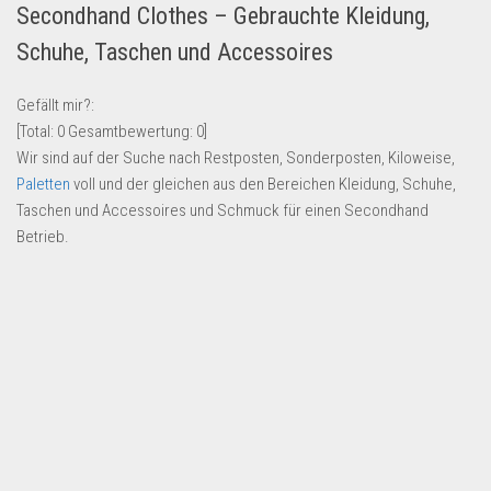
Secondhand Clothes – Gebrauchte Kleidung,
Lebensmittel & Getränke
Schuhe, Taschen und Accessoires
Multimedia & Elektro
Münzen
Gefällt mir?:
[Total:
0
Gesamtbewertung:
0
]
Spielzeug & Games
Wir sind auf der Suche nach Restposten, Sonderposten, Kiloweise,
Schuhe & Accessoires
Paletten
voll und der gleichen aus den Bereichen Kleidung, Schuhe,
Sport & Freizeit
Taschen und Accessoires und Schmuck für einen Secondhand
Betrieb.
Uhren & Schmuck
Wohnen & Einrichten
Restposten-Angebote
Restposten für Privatpersonen
eBay Restposten kaufen
Sonderposten-Angebote
Saison & Eventprodkte