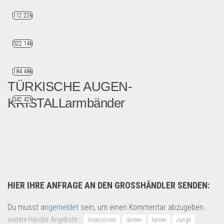
112.22k
522.14k
184.48k
TÜRKISCHE AUGEN-
KRISTALLarmbänder
342.42k
Türkisches Auge, Glückskris...
Uhren & Schmuck
HIER IHRE ANFRAGE AN DEN GROSSHÄNDLER SENDEN:
Du musst
angemeldet
sein, um einen Kommentar abzugeben.
weitere Händler Angebote:
Accessoires
damen
herren
Junge