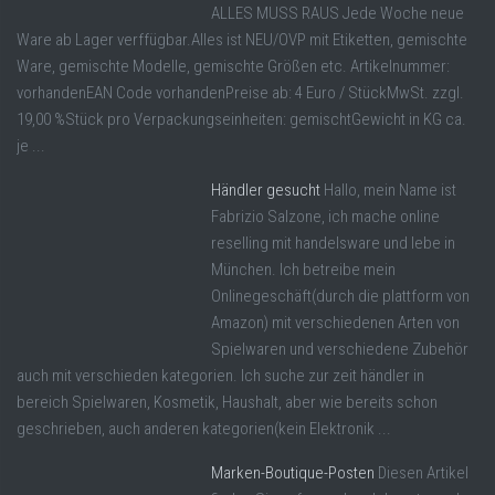
ALLES MUSS RAUS Jede Woche neue
Ware ab Lager verffügbar.Alles ist NEU/OVP mit Etiketten, gemischte
Ware, gemischte Modelle, gemischte Größen etc. Artikelnummer:
vorhandenEAN Code vorhandenPreise ab: 4 Euro / StückMwSt. zzgl.
19,00 %Stück pro Verpackungseinheiten: gemischtGewicht in KG ca.
je ...
Händler gesucht
Hallo, mein Name ist
Fabrizio Salzone, ich mache online
reselling mit handelsware und lebe in
München. Ich betreibe mein
Onlinegeschäft(durch die plattform von
Amazon) mit verschiedenen Arten von
Spielwaren und verschiedene Zubehör
auch mit verschieden kategorien. Ich suche zur zeit händler in
bereich Spielwaren, Kosmetik, Haushalt, aber wie bereits schon
geschrieben, auch anderen kategorien(kein Elektronik ...
Marken-Boutique-Posten
Diesen Artikel