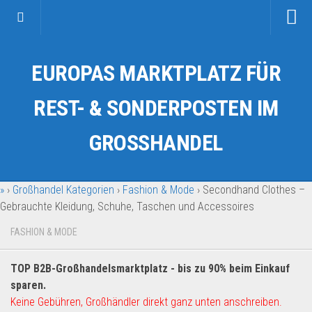
Startseite
EUROPAS MARKTPLATZ FÜR
Kategorien
Auto & Motorrad
REST- & SONDERPOSTEN IM
Drogerie & Tierbedarf
GROSSHANDEL
Fahrzeuge & Transport
Fashion & Mode
»
›
Großhandel Kategorien
›
Fashion & Mode
›
Secondhand Clothes –
Garten & Werkzeug
Gebrauchte Kleidung, Schuhe, Taschen und Accessoires
Geschäft, Büro & Schreibwaren
FASHION & MODE
Geschenkartikel
Haushaltswaren
TOP B2B-Großhandelsmarktplatz - bis zu 90% beim Einkauf
Handy und Smartphone
sparen.
Keine Gebühren, Großhändler direkt ganz unten anschreiben.
Kosmetik & Pflege