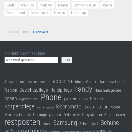
kinder
Kleidung
mädchen
männer
Schmuck Frauen
Schuhe
Second Hand
Secondhand
Taschen
Thriftshop
BETREUT DURCH:
THRIMART
·
Produkt Suchmaschine
LOS
apple
Damenschuhe
Collier
Amazon
amazon restposten
Bekleidung
handy
Gesichtspflege
Handpflege
fashion
Haushaltsgeräte
iPhone
hosen
jacken
jeans
Kerzen
Hygieneartikel
Körperpflege
lebensmittel
Lego
Lotion
Mode
Küchengeräte
Modeschmuck
Playstation
Ohrringe
parfüm
Perlenkette
Ralph Lauren
restposten
Samsung
Schuhe
röcke
Schmuckset
smartphone
Seife
spielzeug
Sony