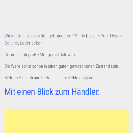
Dropshipping-Produkte
B2B Produkte
Grosshandel
Amazon
Wir kaufen alles von den gebrauchten T-Shirts bis zum Pelz, Hosen,
Aldi
Schuhe
, Lederjacken.
Lidl
Gerne sauch große Mengen als kiloware.
Kostenlos verkaufen
Die Ware sollte schon in einen guten gewaschenen Zustand sein.
Anmelden
Melden Sie sich und bieten uns Ihre Bekleidung an.
Kostenlos Registrieren
Mit einen Blick zum Händler:
Newsletter