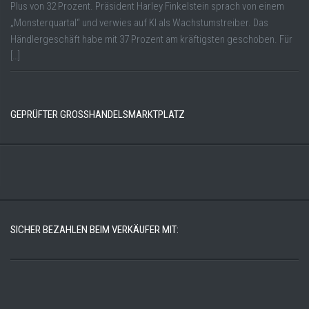
Plus von 32 Prozent. Präsident Harley Finkelstein sprach von einem
„Monsterquartal“ und verwies auf KI als Wachstumstreiber. Das
Händlergeschäft habe mit 37 Prozent am kräftigsten geschoben. Für
[…]
GEPRÜFTER GROSSHANDELSMARKTPLATZ
SICHER BEZAHLEN BEIM VERKÄUFER MIT: