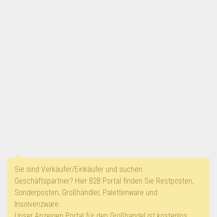
Lebensmittel & Getränke
Multimedia & Elektro
Münzen
Spielzeug & Games
Schuhe & Accessoires
Sport & Freizeit
Uhren & Schmuck
Wohnen & Einrichten
Restposten-Angebote
Restposten für Privatpersonen
Sie sind Verkäufer/Einkäufer und suchen
eBay Restposten kaufen
Geschäftspartner? Hier B2B Portal finden Sie Restposten,
Sonderposten-Angebote
Sonderposten, Großhändler, Palettenware und
Insolvenzware.
Saison & Eventprodkte
Unser Anzeigen Portal für den Großhandel ist kostenlos.