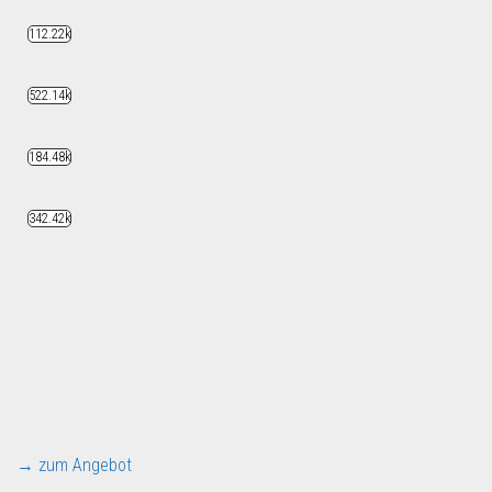
112.22k
522.14k
184.48k
342.42k
→ zum Angebot