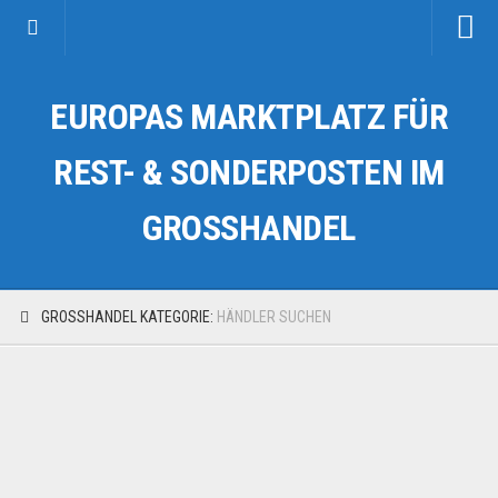
Startseite
EUROPAS MARKTPLATZ FÜR
Kategorien
Auto & Motorrad
REST- & SONDERPOSTEN IM
Drogerie & Tierbedarf
GROSSHANDEL
Fahrzeuge & Transport
Fashion & Mode
Garten & Werkzeug
GROSSHANDEL KATEGORIE:
HÄNDLER SUCHEN
Geschäft, Büro & Schreibwaren
Geschenkartikel
Haushaltswaren
Handy und Smartphone
Kosmetik & Pflege