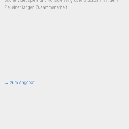
Suche Videospiele und Konsolen in großer Stückzahl mit dem
Ziel einer langen Zusammenarbeit.
→ zum Angebot