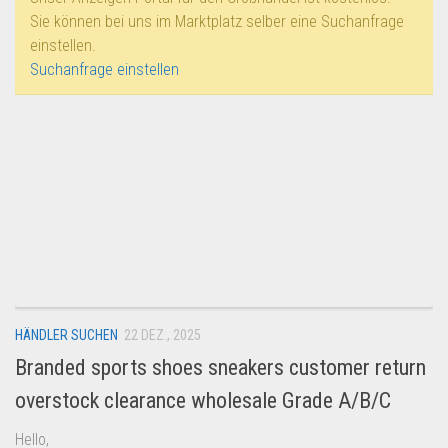
Dropshipping-Produkte
Sie können bei uns im Marktplatz selber eine Suchanfrage
B2B Produkte
einstellen.
Suchanfrage einstellen
Grosshandel
Amazon
Aldi
Lidl
Kostenlos verkaufen
Anmelden
Kostenlos Registrieren
Newsletter
HÄNDLER SUCHEN
22 DEZ., 2025
Branded sports shoes sneakers customer return
overstock clearance wholesale Grade A/B/C
Hello,