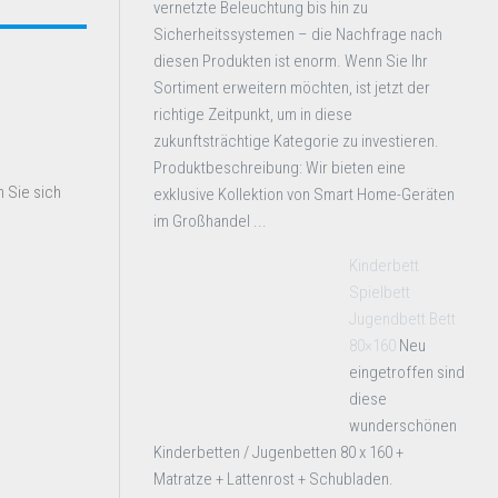
vernetzte Beleuchtung bis hin zu
Sicherheitssystemen – die Nachfrage nach
diesen Produkten ist enorm. Wenn Sie Ihr
Sortiment erweitern möchten, ist jetzt der
richtige Zeitpunkt, um in diese
zukunftsträchtige Kategorie zu investieren.
Produktbeschreibung: Wir bieten eine
 Sie sich
exklusive Kollektion von Smart Home-Geräten
im Großhandel ...
Kinderbett
Spielbett
Jugendbett Bett
80×160
Neu
eingetroffen sind
diese
wunderschönen
Kinderbetten / Jugenbetten 80 x 160 +
Matratze + Lattenrost + Schubladen.