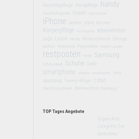
handy
Gesichtspflege
Handpflege
hosen
Haushaltsgeräte
Hygieneartikel
iPhone
jacken
jeans
Kerzen
Körperpflege
lebensmittel
Küchengeräte
Lego
Lotion
Modeschmuck
Mode
Ohrringe
Playstation
parfüm
Perlenkette
Ralph Lauren
restposten
Samsung
röcke
Schuhe
Seife
Schmuckset
smartphone
Sony
software
sonderposten
t shirt
spielzeug
Tommy Hilfiger
Weihnachten
Waschmaschinen
Werkzeug
TOP Tages Angebote
OrganicKidz
Lerngriffe 2-er
dunkelblau