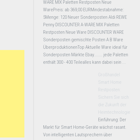
WARE MIX Paletten Restposten Neue
WarePreis: ab 369,00 EURMindestabnahme:
5Menge: 120 Neuer Sonderposten Aldi REWE
Penny DISCOUNTER A-WARE MIX Paletten
Restposten Neue Ware DISCOUNTER WARE
Sonderposten gemischte Posten A B Ware
ÜberproduktionenTop Aktuelle Ware ideal für
Sonderposten Märkte Ebay....... jede Paletten
enthält 300 - 400 Teilealles kann dabei sein ...
Großhandel
Smart Home
Restposten:
Sichern Sie sich
die Zukunft der
Heimtechnologie
Einführung: Der
Markt für Smart Home-Geräte wächst rasant.
Von intelligenten Lautsprechern über