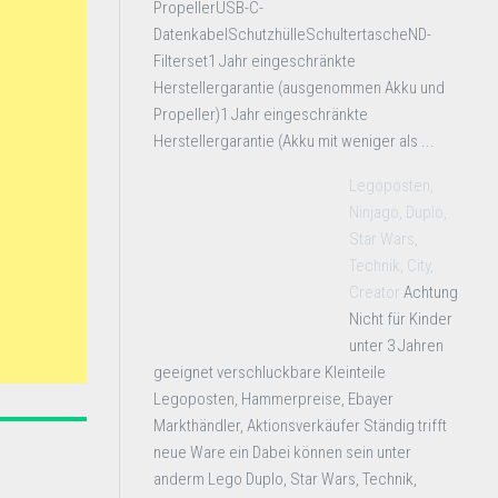
PropellerUSB-C-
DatenkabelSchutzhülleSchultertascheND-
Filterset1 Jahr eingeschränkte
Herstellergarantie (ausgenommen Akku und
Propeller)1 Jahr eingeschränkte
Herstellergarantie (Akku mit weniger als ...
Legoposten,
Ninjago, Duplo,
Star Wars,
Technik, City,
Creator
Achtung
Nicht für Kinder
unter 3 Jahren
geeignet verschluckbare Kleinteile
Legoposten, Hammerpreise, Ebayer
Markthändler, Aktionsverkäufer Ständig trifft
neue Ware ein Dabei können sein unter
anderm Lego Duplo, Star Wars, Technik,