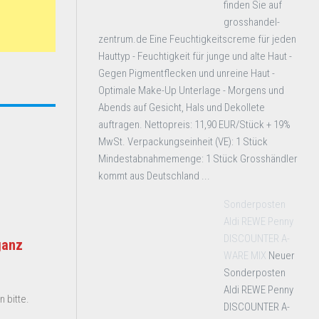
finden Sie auf
grosshandel-
zentrum.de Eine Feuchtigkeitscreme für jeden
Hauttyp - Feuchtigkeit für junge und alte Haut -
Gegen Pigmentflecken und unreine Haut -
Optimale Make-Up Unterlage - Morgens und
Abends auf Gesicht, Hals und Dekollete
auftragen. Nettopreis: 11,90 EUR/Stück + 19%
MwSt. Verpackungseinheit (VE): 1 Stück
Mindestabnahmemenge: 1 Stück Grosshändler
kommt aus Deutschland ...
Sonderposten
Aldi REWE Penny
DISCOUNTER A-
ganz
WARE MIX
Neuer
Sonderposten
Aldi REWE Penny
 bitte.
DISCOUNTER A-