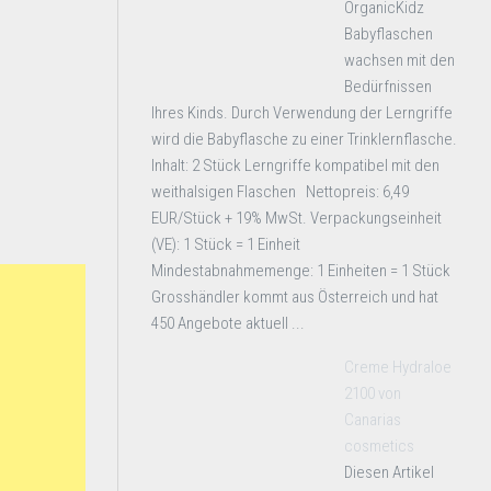
OrganicKidz
Babyflaschen
wachsen mit den
Bedürfnissen
Ihres Kinds. Durch Verwendung der Lerngriffe
wird die Babyflasche zu einer Trinklernflasche.
Inhalt: 2 Stück Lerngriffe kompatibel mit den
weithalsigen Flaschen Nettopreis: 6,49
EUR/Stück + 19% MwSt. Verpackungseinheit
(VE): 1 Stück = 1 Einheit
Mindestabnahmemenge: 1 Einheiten = 1 Stück
Grosshändler kommt aus Österreich und hat
450 Angebote aktuell ...
Creme Hydraloe
2100 von
Canarias
cosmetics
Diesen Artikel