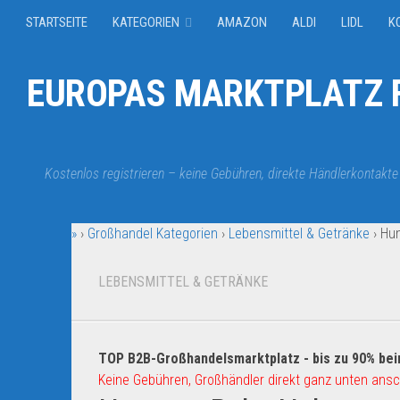
STARTSEITE
KATEGORIEN
AMAZON
ALDI
LIDL
K
EUROPAS MARKTPLATZ F
Kostenlos registrieren – keine Gebühren, direkte Händlerkontakte
»
›
Großhandel Kategorien
›
Lebensmittel & Getränke
›
Hu
LEBENSMITTEL & GETRÄNKE
TOP B2B-Großhandelsmarktplatz - bis zu 90% bei
Keine Gebühren, Großhändler direkt ganz unten ansc