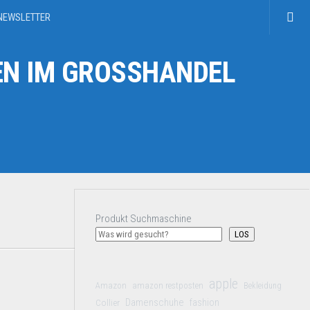
NEWSLETTER
N IM GROSSHANDEL
Produkt Suchmaschine
LOS
apple
Amazon
amazon restposten
Bekleidung
Damenschuhe
Collier
fashion