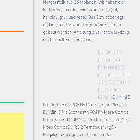
Hergetstellt aus Spanplatten. Wir haben die
Farben wie auf den Bild zu sehen ist (rot,
hellblau, grün und rosa). Das Bett ist zerlegt
und muss daher vom Endkunden zusamen
gebaut werden. Anleitung plus Handwerkzeug
sind enthalten. Alles sicher ...
DJI Mini 5 Pro
Drohne mit RC2
Fly More Combo
Plus und DJI Mini
5 Pro Drohne mit
RC2 Fly More
Combo
DJI Mini 5
Pro Drohne mit RC2 Fly More Combo Plus und
DJI Mini 5 Pro Drohne mit RC2 Fly More Combo
Produktpaket: DJI Mini 5 Pro Drohne mit RC2 Fly
More ComboDJI RC 2 Fernsteuerung3 x
Flugakkus2-Wege-Ladestation3 x Paar