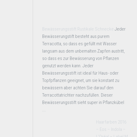
Bewässerungsstift Rustikale Schnecke
Jeder
Bewässerungstift besteht aus purem
Terracotta, so dass es gefüllt mit Wasser
langsam aus dem unbemalten Zapfen austritt,
so dass es zur Bewässerung von Pflanzen
genutzt werden kann. Jeder
Bewässerungsstift ist ideal für Haus- oder
Topfpflanzen geeignet, um sie konstant zu
bewässern aber achten Sie darauf den
Terracottatrichter nachzufüllen. Dieser
Bewässerungsstift sieht super in Pflanzkübel
...
Haarfarben 2016
– Eos – Indola –
L’Oréal – Label M