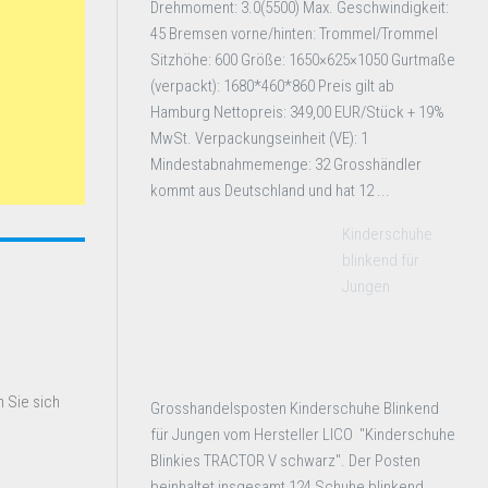
Drehmoment: 3.0(5500) Max. Geschwindigkeit:
45 Bremsen vorne/hinten: Trommel/Trommel
Sitzhöhe: 600 Größe: 1650×625×1050 Gurtmaße
(verpackt): 1680*460*860 Preis gilt ab
Hamburg Nettopreis: 349,00 EUR/Stück + 19%
MwSt. Verpackungseinheit (VE): 1
Mindestabnahmemenge: 32 Grosshändler
kommt aus Deutschland und hat 12 ...
Kinderschuhe
blinkend für
Jungen
 Sie sich
Grosshandelsposten Kinderschuhe Blinkend
für Jungen vom Hersteller LICO "Kinderschuhe
Blinkies TRACTOR V schwarz". Der Posten
beinhaltet insgesamt 124 Schuhe blinkend.