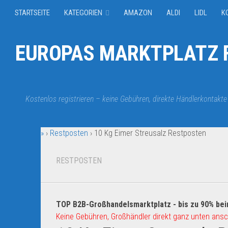
STARTSEITE
KATEGORIEN
AMAZON
ALDI
LIDL
K
EUROPAS MARKTPLATZ F
Kostenlos registrieren – keine Gebühren, direkte Händlerkontakte
»
›
Restposten
›
10 Kg Eimer Streusalz Restposten
RESTPOSTEN
TOP B2B-Großhandelsmarktplatz - bis zu 90% bei
Keine Gebühren, Großhändler direkt ganz unten ansc