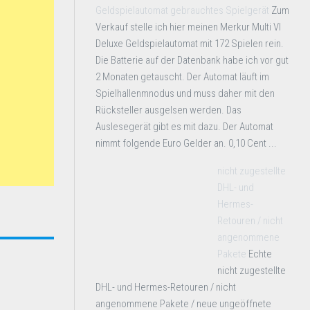
Geldspielautomat gebrauchtes Spielgerät
Zum
Verkauf stelle ich hier meinen Merkur Multi VI
Deluxe Geldspielautomat mit 172 Spielen rein.
Die Batterie auf der Datenbank habe ich vor gut
2 Monaten getauscht. Der Automat läuft im
Spielhallenmnodus und muss daher mit den
Rücksteller ausgelsen werden. Das
Auslesegerät gibt es mit dazu. Der Automat
nimmt folgende Euro Gelder an. 0,10 Cent ...
nicht zugestellte
DHL- und
Hermes-
Retouren / nicht
angenommene
Pakete
Echte
nicht zugestellte
DHL- und Hermes-Retouren / nicht
angenommene Pakete / neue ungeöffnete