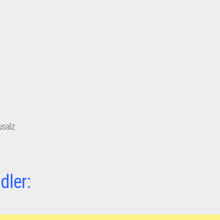
usalz
dler: