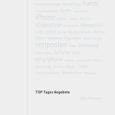
handy
Gesichtspflege
Handpflege
hosen
Haushaltsgeräte
Hygieneartikel
iPhone
jacken
jeans
Kerzen
Körperpflege
lebensmittel
Küchengeräte
Lego
Lotion
Modeschmuck
Mode
Ohrringe
Playstation
parfüm
Perlenkette
Ralph Lauren
restposten
Samsung
röcke
Schuhe
Seife
Schmuckset
smartphone
Sony
software
sonderposten
t shirt
spielzeug
Tommy Hilfiger
Weihnachten
Waschmaschinen
Werkzeug
TOP Tages Angebote
NEU Pflanzen