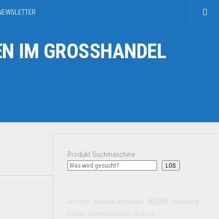
NEWSLETTER
N IM GROSSHANDEL
Produkt Suchmaschine
LOS
apple
Amazon
amazon restposten
Bekleidung
Damenschuhe
Collier
fashion