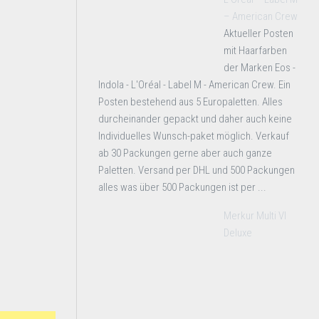
– American Crew
Aktueller Posten
mit Haarfarben
der Marken Eos -
Indola - L'Oréal - Label M - American Crew. Ein
Posten bestehend aus 5 Europaletten. Alles
durcheinander gepackt und daher auch keine
Individuelles Wunsch-paket möglich. Verkauf
ab 30 Packungen gerne aber auch ganze
Paletten. Versand per DHL und 500 Packungen
alles was über 500 Packungen ist per ...
Merkur Multi VI
Deluxe