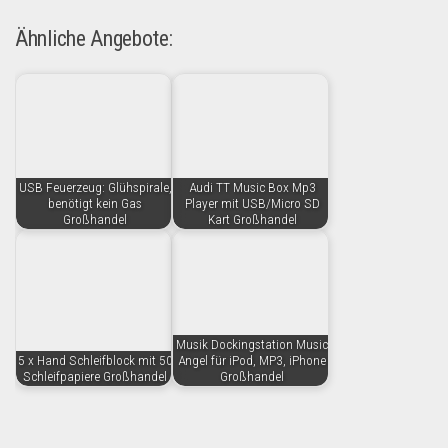
Ähnliche Angebote:
USB Feuerzeug: Glühspirale,
Audi TT Music Box Mp3
benötigt kein Gas
Player mit USB/Micro SD
Großhandel
Kart Großhandel
Musik Dockingstation Music
5 x Hand Schleifblock mit 50
Angel für iPod, MP3, iPhone
Schleifpapiere Großhandel
Großhandel