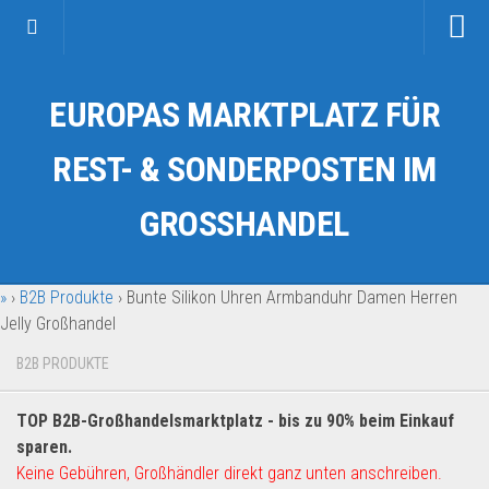
Startseite
EUROPAS MARKTPLATZ FÜR
Kategorien
Auto & Motorrad
REST- & SONDERPOSTEN IM
Drogerie & Tierbedarf
GROSSHANDEL
Fahrzeuge & Transport
Fashion & Mode
»
›
B2B Produkte
›
Bunte Silikon Uhren Armbanduhr Damen Herren
Garten & Werkzeug
Jelly Großhandel
Geschäft, Büro & Schreibwaren
B2B PRODUKTE
Geschenkartikel
Haushaltswaren
TOP B2B-Großhandelsmarktplatz - bis zu 90% beim Einkauf
Handy und Smartphone
sparen.
Keine Gebühren, Großhändler direkt ganz unten anschreiben.
Kosmetik & Pflege