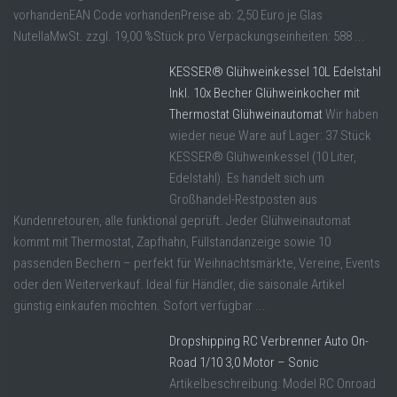
vorhandenEAN Code vorhandenPreise ab: 2,50 Euro je Glas
NutellaMwSt. zzgl. 19,00 %Stück pro Verpackungseinheiten: 588 ...
KESSER® Glühweinkessel 10L Edelstahl
Inkl. 10x Becher Glühweinkocher mit
Thermostat Glühweinautomat
Wir haben
wieder neue Ware auf Lager: 37 Stück
KESSER® Glühweinkessel (10 Liter,
Edelstahl). Es handelt sich um
Großhandel-Restposten aus
Kundenretouren, alle funktional geprüft. Jeder Glühweinautomat
kommt mit Thermostat, Zapfhahn, Füllstandanzeige sowie 10
passenden Bechern – perfekt für Weihnachtsmärkte, Vereine, Events
oder den Weiterverkauf. Ideal für Händler, die saisonale Artikel
günstig einkaufen möchten. Sofort verfügbar ...
Dropshipping RC Verbrenner Auto On-
Road 1/10 3,0 Motor – Sonic
Artikelbeschreibung: Model RC Onroad