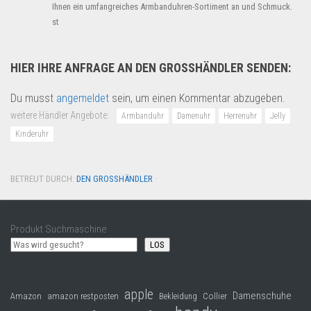
Ihnen ein umfangreiches Armbanduhren-Sortiment an und Schmuck.
st
HIER IHRE ANFRAGE AN DEN GROSSHÄNDLER SENDEN:
Du musst
angemeldet
sein, um einen Kommentar abzugeben.
weitere Händler Angebote:
Armbanduhr
Damenuhr
Herrenuhr
Jelly
Kinderuhr
BETREUT DURCH:
DEN GROSSHÄNDLER
·
Produkt Suchmaschine
LOS
apple
Damenschuhe
Collier
Amazon
amazon restposten
Bekleidung