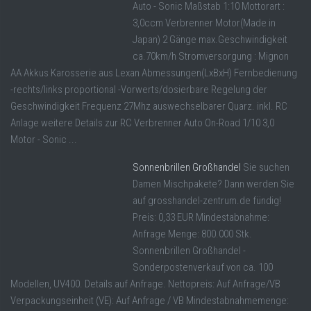
Auto - Sonic Maßstab 1:10 Mottorart :
3,0ccm Verbrenner Motor(Made in
Japan) 2 Gänge max.Geschwindigkeit
ca.70km/h Stromversorgung : Mignon
AA Akkus Karosserie aus Lexan Abmessungen(LxBxH) Fernbedienung
-rechts/links proportional -Vorwerts/dosierbare Regelung der
Geschwindigkeit Frequenz 27Mhz auswechselbarer Quarz. inkl. RC
Anlage weitere Details zur RC Verbrenner Auto On-Road 1/10 3,0
Motor - Sonic ...
Sonnenbrillen Großhandel
Sie suchen
Damen Mischpakete? Dann werden Sie
auf grosshandel-zentrum.de fündig!
Preis: 0,33 EUR Mindestabnahme:
Anfrage Menge: 800.000 Stk.
Sonnenbrillen Großhandel -
Sonderpostenverkauf von ca. 100
Modellen, UV400. Details auf Anfrage. Nettopreis: Auf Anfrage/VB
Verpackungseinheit (VE): Auf Anfrage / VB Mindestabnahmemenge: