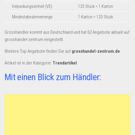
Dropshipping-Produkte
Verpackungseinheit (VE):
120 Stück = 1 Karton
B2B Produkte
Mindestabnahmemenge:
1 Karton = 120 Stück
Grosshandel
Amazon
Grosshändler kommt aus Deutschland und hat 62 Angebote aktuell auf
grosshandel-zentrum eingestellt.
Aldi
Weitere Top Angebote finden Sie auf
grosshandel-zentrum.de
Lidl
Artikel ist in der Kategorie:
Trendartikel
Kostenlos verkaufen
Mit einen Blick zum Händler:
Anmelden
Kostenlos Registrieren
Newsletter