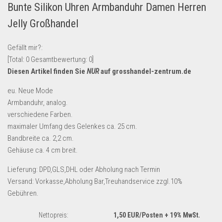
Bunte Silikon Uhren Armbanduhr Damen Herren
Lebensmittel & Getränke
Jelly Großhandel
Multimedia & Elektro
Münzen
Gefällt mir?:
[Total:
0
Gesamtbewertung:
0
]
Spielzeug & Games
Diesen Artikel finden Sie
NUR
auf grosshandel-zentrum.de
Schuhe & Accessoires
eu. Neue Mode
Sport & Freizeit
Armbanduhr, analog.
Uhren & Schmuck
verschiedene Farben.
maximaler Umfang des Gelenkes ca. 25 cm.
Wohnen & Einrichten
Bandbreite ca. 2,2 cm.
Restposten-Angebote
Gehäuse ca. 4 cm breit.
Restposten für Privatpersonen
Lieferung: DPD,GLS,DHL oder Abholung nach Termin
eBay Restposten kaufen
Versand: Vorkasse,Abholung Bar,Treuhandservice zzgl.10%
Sonderposten-Angebote
Gebühren.
Saison & Eventprodkte
Nettopreis:
1,50 EUR/Posten
+ 19% MwSt.