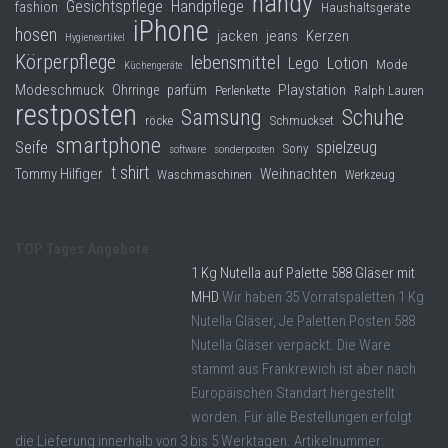
handy
Gesichtspflege
Handpflege
fashion
Haushaltsgeräte
iPhone
hosen
jacken
jeans
Kerzen
Hygieneartikel
Körperpflege
lebensmittel
Lego
Lotion
Mode
Küchengeräte
Modeschmuck
Playstation
Ohrringe
parfüm
Perlenkette
Ralph Lauren
restposten
Samsung
Schuhe
röcke
Schmuckset
smartphone
Seife
spielzeug
Sony
software
sonderposten
t shirt
Tommy Hilfiger
Weihnachten
Waschmaschinen
Werkzeug
TOP Tages Angebote
1 Kg Nutella auf Palette 588 Gläser mit
MHD
Wir haben 35 Vorratspaletten 1 Kg
Nutella Gläser, Je Paletten Posten 588
Nutella Gläser verpackt. Die Ware
stammt aus Frankrewich ist aber nach
Europäischen Standart hergestellt
worden. Für alle Bestellungen erfolgt
die Lieferung innerhalb von 3 bis 5 Werktagen. Artikelnummer: