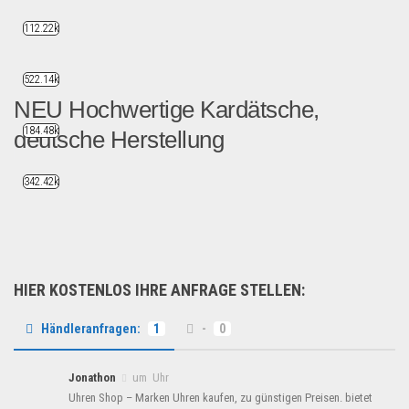
112.22k
522.14k
NEU Hochwertige Kardätsche,
184.48k
deutsche Herstellung
Hochwertige Kardätsche zur...
342.42k
B2B Produkte
HIER KOSTENLOS IHRE ANFRAGE STELLEN:
Händleranfragen:
1
-
0
Jonathon
um Uhr
Uhren Shop – Marken Uhren kaufen, zu günstigen Preisen. bietet