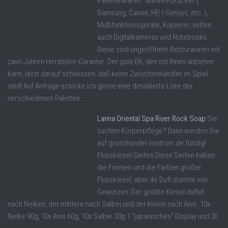
Palettenwaren : Marken-Drucker (
Samsung, Canon, HP, I-Sensys, etc. ),
Multifunktionsgeräte, Kopierer, selten
auch Digitalkameras und Notebooks.
Diese sind ungeöffnete Retourwaren mit
zwei Jahren Hersteller-Garantie. Der gute EK, den ich Ihnen anbieten
kann, lässt darauf schliessen, daß keine Zwischenhändler im Spiel
sind! Auf Anfrage schicke ich gerne eine detaillierte Liste der
verschiedenen Paletten ...
Lanna Oriental Spa River Rock Soap
Sie
suchen Körperpflege? Dann werden Sie
auf grosshandel-zentrum.de fündig!
Flusskiesel-Seifen Diese Seifen haben
die Formen und die Farben großer
Flusskiesel, aber ihr Duft stammt von
Gewürzen: Der größte Kiesel duftet
nach Nelken, der mittlere nach Salbei und der kleine nach Anis. 10x
Nelke 90g, 10x Anis 60g, 10x Salbei 30g 1 "japanisches" Display und 30