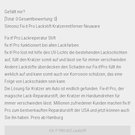
Lebensmittel & Getränke
Gefällt mir?:
Multimedia & Elektro
[Total:
0
Gesamtbewertung:
0
]
Simoniz Fix it Pro Lackstift Kratzerentferne​r Neuware
Münzen
Spielzeug & Games
Fix it! Pro Lackreperatur Stift
fix it! Pro funktioniert bei allen Lackfarben.
Schuhe & Accessoires
fix it! Pro löst mit hilfe des UV-Lichts die bestehenden Lackschichten
Sport & Freizeit
auf, füllt den Kratzer somit auf und lässt sie für immer verschwinden.
Andere Lackstifte überdecken den Schaden nur.Fix it!Pro füllt ihn
Uhren & Schmuck
wirklich auf und kann somit auch vor Korrosion schützen, das eine
Wohnen & Einrichten
Folge von Lackschäden sein kann.
Restposten-Angebote
Die Lösung für Kratzer am Auto ist endlich gefunden. Fix-it! Pro, der
magische Lack-Reparaturstift, der Kratzer im Handumdrehen für
Restposten für Privatpersonen
immer verschwinden lässt. Millionen zufriedener Kunden machen fix it!
eBay Restposten kaufen
Pro zum bestverkauften Reparaturstift der USA und jetzt können auch
Sonderposten-Angebote
Sie ihn haben. Preis ab Hamburg
Saison & Eventprodkte
FIX IT PRO KFZ Lackstift