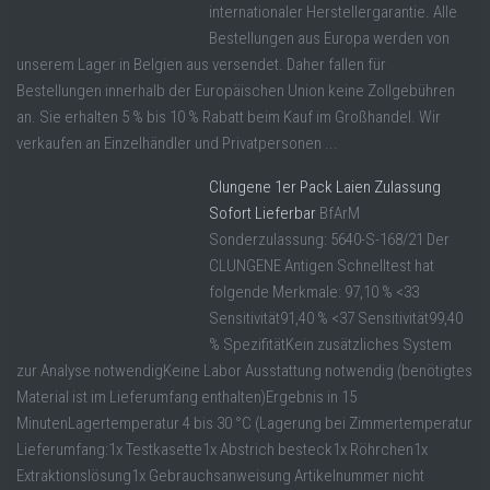
internationaler Herstellergarantie. Alle
Bestellungen aus Europa werden von
unserem Lager in Belgien aus versendet. Daher fallen für
Bestellungen innerhalb der Europäischen Union keine Zollgebühren
an. Sie erhalten 5 % bis 10 % Rabatt beim Kauf im Großhandel. Wir
verkaufen an Einzelhändler und Privatpersonen ...
Clungene 1er Pack Laien Zulassung
Sofort Lieferbar
BfArM
Sonderzulassung: 5640-S-168/21 Der
CLUNGENE Antigen Schnelltest hat
folgende Merkmale: 97,10 % <33
Sensitivität91,40 % <37 Sensitivität99,40
% SpezifitätKein zusätzliches System
zur Analyse notwendigKeine Labor Ausstattung notwendig (benötigtes
Material ist im Lieferumfang enthalten)Ergebnis in 15
MinutenLagertemperatur 4 bis 30 °C (Lagerung bei Zimmertemperatur
Lieferumfang:1x Testkasette1x Abstrich besteck1x Röhrchen1x
Extraktionslösung1x Gebrauchsanweisung Artikelnummer nicht