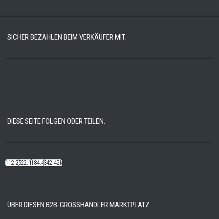
SICHER BEZAHLEN BEIM VERKÄUFER MIT:
DIESE SEITE FOLGEN ODER TEILEN:
112.22k
522.14k
184.48k
342.42k
ÜBER DIESEN B2B-GROSSHÄNDLER MARKTPLATZ