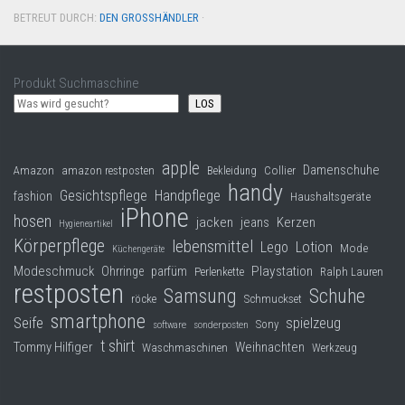
BETREUT DURCH:
DEN GROSSHÄNDLER
·
Produkt Suchmaschine
LOS
apple
Damenschuhe
Collier
Amazon
amazon restposten
Bekleidung
handy
Gesichtspflege
Handpflege
fashion
Haushaltsgeräte
iPhone
hosen
jacken
jeans
Kerzen
Hygieneartikel
Körperpflege
lebensmittel
Lego
Lotion
Mode
Küchengeräte
Modeschmuck
Playstation
Ohrringe
parfüm
Perlenkette
Ralph Lauren
restposten
Samsung
Schuhe
röcke
Schmuckset
smartphone
Seife
spielzeug
Sony
software
sonderposten
t shirt
Tommy Hilfiger
Weihnachten
Waschmaschinen
Werkzeug