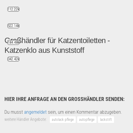
112.22k
522.14k
Großhändler für Katzentoiletten -
184.48k
Katzenklo aus Kunststoff
342.42k
Wir sind Großhändler aus de...
Drogerie & Tierbedarf
HIER IHRE ANFRAGE AN DEN GROSSHÄNDLER SENDEN:
Du musst
angemeldet
sein, um einen Kommentar abzugeben.
weitere Händler Angebote:
autolack pflege
autopflege
lackstift