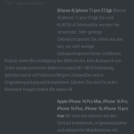
TOP Tages Angebote
(Klasse A) Iphone 11 pro 512gb
(Klasse
A) Iphone 11 pro 512gb Sie sind
KLASSE-A-TelefoneSie werden fair
verwendet. Sehr geringe
Gebrauchsspuren.Sie sehen aus wie
neu, nur sehr wenige
Gebrauchsspuren.Keine sichtbaren
Kratzer, keine Beschädigung des Bildschirms, kein Austausch von
Teilen.ausgezeichneter Batteriezustand (87–98 %)Vollständig
getestet und in voll funktionsfähigem ZustandSie sind in
Originalverpackung und komplettem Zubehör.Sie sind für jedes
Netzwerk freigeschaltet.Wir haben 64 ...
Apple iPhone 16 Pro Max, iPhone 16 Pro,
iPhone 16 Plus, iPhone 16, iPhone 15 pro
max
Wir sind spezialisiert auf den
Verkauf brandneuer, originalverpackter
und entsperrter Mobiltelefone mit