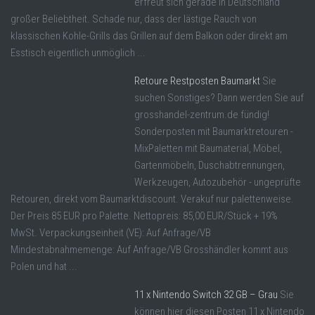
erfreut sich gerade in Deutschland
großer Beliebtheit. Schade nur, dass der lästige Rauch von
klassischen Kohle-Grills das Grillen auf dem Balkon oder direkt am
Esstisch eigentlich unmöglich ...
Retoure Restposten Baumarkt
Sie
suchen Sonstiges? Dann werden Sie auf
grosshandel-zentrum.de fündig!
Sonderposten mit Baumarktretouren -
MixPaletten mit Baumaterial, Möbel,
Gartenmöbeln, Duschabtrennungen,
Werkzeugen, Autozubehör - ungeprüfte
Retouren, direkt vom Baumarktdiscount. Verakuf nur palettenweise.
Der Preis 85 EUR pro Palette. Nettopreis: 85,00 EUR/Stück + 19%
MwSt. Verpackungseinheit (VE): Auf Anfrage/VB
Mindestabnahmemenge: Auf Anfrage/VB Grosshändler kommt aus
Polen und hat ...
11 x Nintendo Switch 32 GB – Grau
Sie
können hier diesen Posten 11 x Nintendo