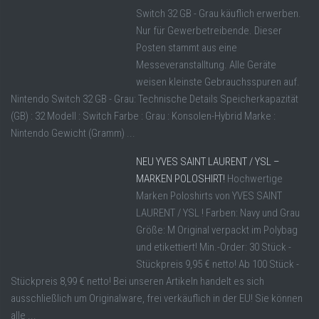
Switch 32 GB - Grau käuflich erwerben.
Nur für Gewerbetreibende. Dieser
Posten stammt aus eine
Messeveranstalltung. Alle Geräte
weisen kleinste Gebrauchsspuren auf.
Nintendo Switch 32 GB - Grau: Technische Details Speicherkapazität
(GB) : 32 Modell : Switch Farbe : Grau : Konsolen-Hybrid Marke :
Nintendo Gewicht (Gramm) ...
NEU YVES SAINT LAURENT / YSL –
MARKEN POLOSHIRT!
Hochwertige
Marken Poloshirts von YVES SAINT
LAURENT / YSL ! Farben: Navy und Grau
Größe: M Original verpackt im Polybag
und etikettiert! Min.-Order: 30 Stück -
Stückpreis 9,95 € netto! Ab 100 Stück -
Stückpreis 8,99 € netto! Bei unseren Artikeln handelt es sich
ausschließlich um Originalware, frei verkäuflich in der EU! Sie können
alle ...