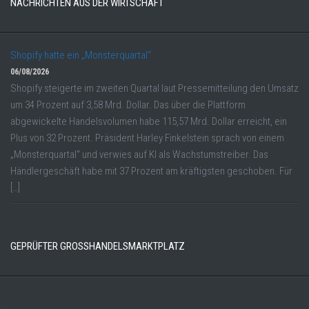
NACHRICHTEN AUS DER WIRTSCHAFT
Shopify hatte ein „Monsterquartal“
06/08/2026
Shopify steigerte im zweiten Quartal laut Pressemitteilung den Umsatz
um 34 Prozent auf 3,58 Mrd. Dollar. Das über die Plattform
abgewickelte Handelsvolumen habe 115,57 Mrd. Dollar erreicht, ein
Plus von 32 Prozent. Präsident Harley Finkelstein sprach von einem
„Monsterquartal“ und verwies auf KI als Wachstumstreiber. Das
Händlergeschäft habe mit 37 Prozent am kräftigsten geschoben. Für
[…]
GEPRÜFTER GROSSHANDELSMARKTPLATZ