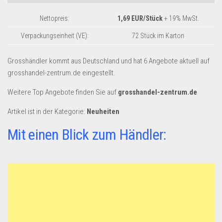
Dropshipping-Produkte
Nettopreis:
1,69 EUR/Stück
+ 19% MwSt.
B2B Produkte
Grosshandel
Verpackungseinheit (VE):
72 Stück im Karton
Amazon
Grosshändler kommt aus Deutschland und hat 6 Angebote aktuell auf
Aldi
grosshandel-zentrum.de eingestellt.
Lidl
Weitere Top Angebote finden Sie auf
grosshandel-zentrum.de
Kostenlos verkaufen
Artikel ist in der Kategorie:
Neuheiten
Anmelden
Mit einen Blick zum Händler:
Kostenlos Registrieren
Newsletter