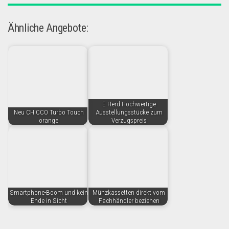
Ähnliche Angebote:
E Herd Hochwertige
Neu CHICCO Turbo Touch
Ausstellungsstücke zum
orange
Verzugspreis
Smartphone-Boom und kein
Münzkassetten direkt vom
Ende in Sicht
Fachhändler beziehen