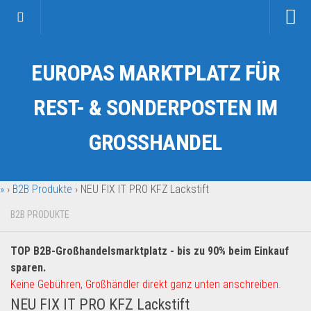
Startseite
EUROPAS MARKTPLATZ FÜR
Kategorien
Auto & Motorrad
REST- & SONDERPOSTEN IM
Drogerie & Tierbedarf
GROSSHANDEL
Fahrzeuge & Transport
Fashion & Mode
»
›
B2B Produkte
›
NEU FIX IT PRO KFZ Lackstift
Garten & Werkzeug
Geschäft, Büro & Schreibwaren
B2B PRODUKTE
Geschenkartikel
TOP B2B-Großhandelsmarktplatz - bis zu 90% beim Einkauf
Haushaltswaren
sparen.
Handy und Smartphone
Keine Gebühren, Großhändler direkt ganz unten anschreiben.
NEU FIX IT PRO KFZ Lackstift
Kosmetik & Pflege